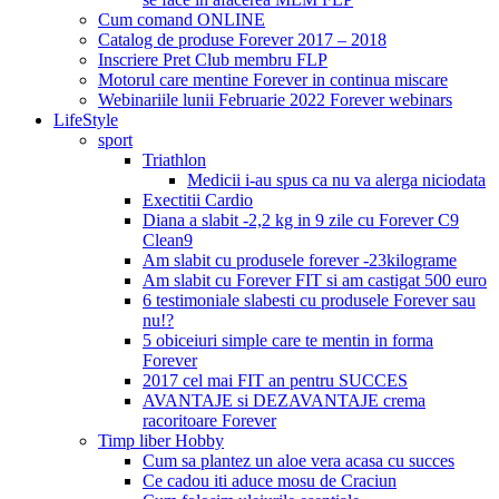
Cum comand ONLINE
Catalog de produse Forever 2017 – 2018
Inscriere Pret Club membru FLP
Motorul care mentine Forever in continua miscare
Webinariile lunii Februarie 2022 Forever webinars
LifeStyle
sport
Triathlon
Medicii i-au spus ca nu va alerga niciodata
Exectitii Cardio
Diana a slabit -2,2 kg in 9 zile cu Forever C9
Clean9
Am slabit cu produsele forever -23kilograme
Am slabit cu Forever FIT si am castigat 500 euro
6 testimoniale slabesti cu produsele Forever sau
nu!?
5 obiceiuri simple care te mentin in forma
Forever
2017 cel mai FIT an pentru SUCCES
AVANTAJE si DEZAVANTAJE crema
racoritoare Forever
Timp liber Hobby
Cum sa plantez un aloe vera acasa cu succes
Ce cadou iti aduce mosu de Craciun