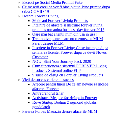
Escroci pe Social Media Profilul Fake
Ce meserii crezi ca vor fi bine platite, bine primite dupa
criza COVID 19
Despre Forever Living
36 de ani Forever Livinig Products
Intalnire de afacere si instruire forever living
products romanina business day forever 2015
Oare mai bat agentii mlm din usa in usa !?
Trei motive pentru care nu rezonez cu MLM
Pareri despre MLM
Inscriere in Forever Living Ce se intampla dupa
semnarea licentei Forever dupa ce devii Novus
Customer
NOU! Start Your Journey Pack 2020
Cum functioneaza sistemul FOREVER Living
Products. Sistemul online FLP
9 surse de câștig cu Forever Living Products
Vieti de succes cariere de succes
Afecere pentru tineri De ce am nevoie sa incepe
afacerea Forever
Antreprenorul tanar
Activitatea Mea, ce fac defapt in Forever
Rove Startup Bodnar Zsigmond globalis
gondolatok
Parerea Forbes Magazin despre afacerile MLM