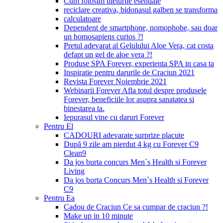
Cum folosim uleiurile esentiale
reciclare creativa, bidonasul galben se transforma
calculatoare
Dependent de smartphone, nomophobe, sau doar
un homosapiens curios ?!
Pretul adevarat al Gelulului Aloe Vera, cat costa
defapt un gel de aloe vera ?!
Produse SPA Forever, experienta SPA in casa ta
Inspiratie pentru darurile de Craciun 2021
Revista Forever Noiembrie 2021
Webinarii Forever Afla totul despre produsele
Forever, beneficiile lor asupra sanatatea si
binestarea ta.
Iepurasul vine cu daruri Forever
Pentru El
CADOURI adevarate surprize placute
După 9 zile am pierdut 4 kg cu Forever C9
Clean9
Da jos burta concurs Men`s Health si Forever
Living
Da jos burta Concurs Men`s Health si Forever
C9
Pentru Ea
Cadou de Craciun Ce sa cumpar de craciun ?!
Make up in 10 minute