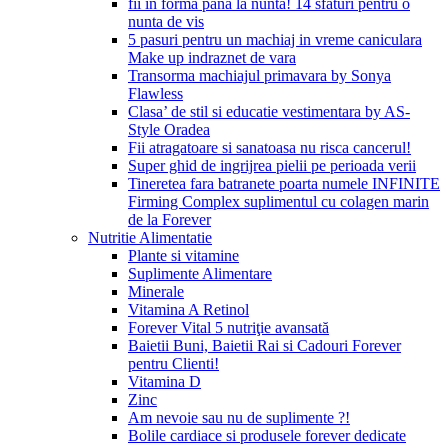
fii in forma pana la nunta! 14 sfaturi pentru o
nunta de vis
5 pasuri pentru un machiaj in vreme caniculara
Make up indraznet de vara
Transorma machiajul primavara by Sonya
Flawless
Clasa’ de stil si educatie vestimentara by AS-
Style Oradea
Fii atragatoare si sanatoasa nu risca cancerul!
Super ghid de ingrijrea pielii pe perioada verii
Tineretea fara batranete poarta numele INFINITE
Firming Complex suplimentul cu colagen marin
de la Forever
Nutritie Alimentatie
Plante si vitamine
Suplimente Alimentare
Minerale
Vitamina A Retinol
Forever Vital 5 nutriţie avansată
Baietii Buni, Baietii Rai si Cadouri Forever
pentru Clienti!
Vitamina D
Zinc
Am nevoie sau nu de suplimente ?!
Bolile cardiace si produsele forever dedicate