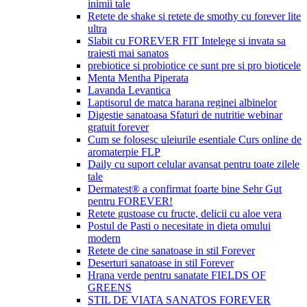
inimii tale
Retete de shake si retete de smothy cu forever lite
ultra
Slabit cu FOREVER FIT Intelege si invata sa
traiesti mai sanatos
prebiotice si probiotice ce sunt pre si pro bioticele
Menta Mentha Piperata
Lavanda Levantica
Laptisorul de matca harana reginei albinelor
Digestie sanatoasa Sfaturi de nutritie webinar
gratuit forever
Cum se folosesc uleiurile esentiale Curs online de
aromaterpie FLP
Daily cu suport celular avansat pentru toate zilele
tale
Dermatest® a confirmat foarte bine Sehr Gut
pentru FOREVER!
Retete gustoase cu fructe, delicii cu aloe vera
Postul de Pasti o necesitate in dieta omului
modern
Retete de cine sanatoase in stil Forever
Deserturi sanatoase in stil Forever
Hrana verde pentru sanatate FIELDS OF
GREENS
STIL DE VIATA SANATOS FOREVER