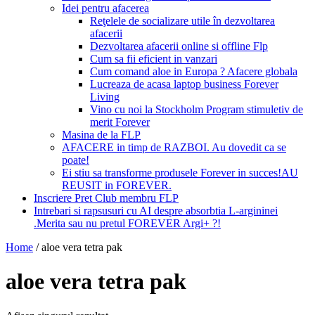
Idei pentru afacerea
Reţelele de socializare utile în dezvoltarea
afacerii
Dezvoltarea afacerii online si offline Flp
Cum sa fii eficient in vanzari
Cum comand aloe in Europa ? Afacere globala
Lucreaza de acasa laptop business Forever
Living
Vino cu noi la Stockholm Program stimuletiv de
merit Forever
Masina de la FLP
AFACERE in timp de RAZBOI. Au dovedit ca se
poate!
Ei stiu sa transforme produsele Forever in succes!AU
REUSIT in FOREVER.
Inscriere Pret Club membru FLP
Intrebari si rapsusuri cu AI despre absorbtia L-argininei
.Merita sau nu pretul FOREVER Argi+ ?!
Home
/
aloe vera tetra pak
aloe vera tetra pak