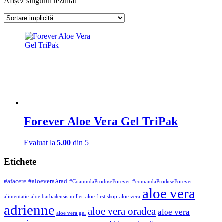
Afișez singurul rezultat
Forever Aloe Vera Gel TriPak
Evaluat la
5.00
din 5
Etichete
#afacere
#aloeveraArad
#CoamndaProduseForever
#comandaProduseForever
aloe vera
alimentatie
aloe barbadensis miller
aloe first shop
aloe vera
adrienne
aloe vera oradea
aloe vera
aloe vera gel