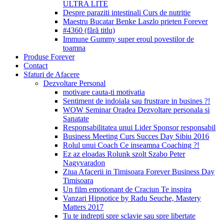
ULTRA LITE
Despre paraziti intestinali Curs de nutritie
Maestru Bucatar Benke Laszlo prieten Forever
#4360 (fără titlu)
Immune Gummy super eroul povestilor de
toamna
Produse Forever
Contact
Sfaturi de Afacere
Dezvoltare Personal
motivare cauta-ti motivatia
Sentiment de indoiala sau frustrare in busines ?!
WOW Seminar Oradea Dezvoltare personala si
Sanatate
Responsabilitatea unui Lider Sponsor responsabil
Business Meeting Curs Succes Day Sibiu 2016
Rolul unui Coach Ce inseamna Coaching ?!
Ez az eloadas Rolunk szolt Szabo Peter
Nagyvaradon
Ziua Afacerii in Timisoara Forever Business Day
Timisoara
Un film emotionant de Craciun Te inspira
Vanzari Hipnotice by Radu Seuche, Mastery
Matters 2017
Tu te indrepti spre sclavie sau spre libertate