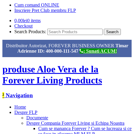
Cum comand ONLINE
Inscriere Pret Club membru FLP
0,00
lei
0 items
Checkout
Search Products:
Distribuitor Autorizat, FOREVER BUSINESS OWNER
Timar
Adrienne ID: 400-000-111-547
: Sunati ACUM!
produse Aloe Vera de la
Forever Living Products
²
Navigation
Home
Despre FLP
Documente
Despre Compania Forever Living si Echipa Noastra
Cum se mananca Forever ? Cum se lucreaza si ce
se face in afacerea MLM FLP