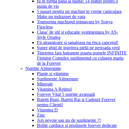
fii in forma pana la nunta! 14 sfaturi pentru o
nunta de vis
5 pasuri pentru un machiaj in vreme caniculara
Make up indraznet de vara
Transorma machiajul primavara by Sonya
Flawless
Clasa’ de stil si educatie vestimentara by AS-
Style Oradea
Fii atragatoare si sanatoasa nu risca cancerul!
Super ghid de ingrijrea pielii pe perioada verii
Tineretea fara batranete poarta numele INFINITE
Firming Complex suplimentul cu colagen marin
de la Forever
Nutritie Alimentatie
Plante si vitamine
Suplimente Alimentare
Minerale
Vitamina A Retinol
Forever Vital 5 nutriţie avansată
Baietii Buni, Baietii Rai si Cadouri Forever
pentru Clienti!
Vitamina D
Zinc
Am nevoie sau nu de suplimente ?!
Bolile cardiace si produsele forever dedicate