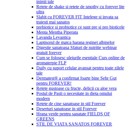
inimii tale
Retete de shake si retete de smothy cu forever lite
ultra
Slabit cu FOREVER FIT Intelege si invata sa
traiesti mai sanatos
prebiotice si probiotice ce sunt pre si pro bioticele
Menta Mentha Piperata
Lavanda Levantica
Laptisorul de matca harana reginei albinelor
Digestie sanatoasa Sfaturi de nutritie webinar
gratuit forever
Cum se folosesc uleiurile esentiale Curs online de
aromaterpie FLP
Daily cu suport celular avansat pentru toate zilele
tale
Dermatest® a confirmat foarte bine Sehr Gut
pentru FOREVER!
Retete gustoase cu fructe, delicii cu aloe vera
Postul de Pasti o necesitate in dieta omului
modern
Retete de cine sanatoase in stil Forever
Deserturi sanatoase in stil Forever
Hrana verde pentru sanatate FIELDS OF
GREENS
STIL DE VIATA SANATOS FOREVER