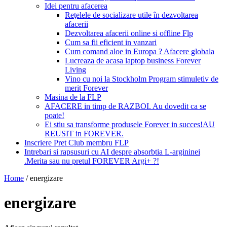
Idei pentru afacerea
Reţelele de socializare utile în dezvoltarea
afacerii
Dezvoltarea afacerii online si offline Flp
Cum sa fii eficient in vanzari
Cum comand aloe in Europa ? Afacere globala
Lucreaza de acasa laptop business Forever
Living
Vino cu noi la Stockholm Program stimuletiv de
merit Forever
Masina de la FLP
AFACERE in timp de RAZBOI. Au dovedit ca se
poate!
Ei stiu sa transforme produsele Forever in succes!AU
REUSIT in FOREVER.
Inscriere Pret Club membru FLP
Intrebari si rapsusuri cu AI despre absorbtia L-argininei
.Merita sau nu pretul FOREVER Argi+ ?!
Home
/
energizare
energizare