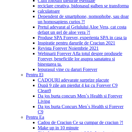
Cum folosim uleiurile esentiale
reciclare creativa, bidonasul galben se transforma
calculatoare
Dependent de smartphone, nomophobe, sau doar
un homosapiens curios ?!
Pretul adevarat al Gelulului Aloe Vera, cat costa
defapt un gel de aloe vera ?!
Produse SPA Forever, experienta SPA in casa ta
Inspiratie pentru darurile de Craciun 2021
Revista Forever Noiembrie 2021
Webinarii Forever Afla totul despre produsele
Forever, beneficiile lor asupra sanatatea si
binestarea ta.
Iepurasul vine cu daruri Forever
Pentru El
CADOURI adevarate surprize placute
După 9 zile am pierdut 4 kg cu Forever C9
Clean9
Da jos burta concurs Men`s Health si Forever
Living
Da jos burta Concurs Men`s Health si Forever
C9
Pentru Ea
Cadou de Craciun Ce sa cumpar de craciun ?!
Make up in 10 minute