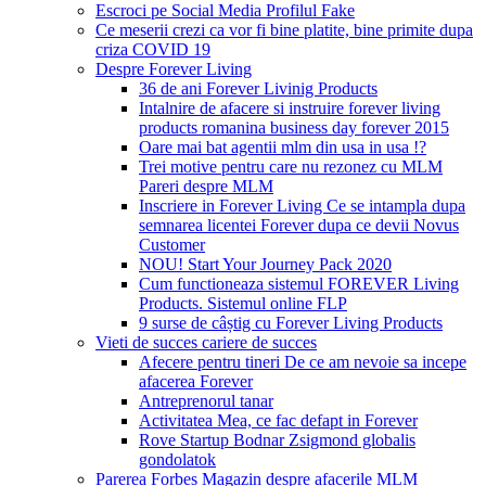
Escroci pe Social Media Profilul Fake
Ce meserii crezi ca vor fi bine platite, bine primite dupa
criza COVID 19
Despre Forever Living
36 de ani Forever Livinig Products
Intalnire de afacere si instruire forever living
products romanina business day forever 2015
Oare mai bat agentii mlm din usa in usa !?
Trei motive pentru care nu rezonez cu MLM
Pareri despre MLM
Inscriere in Forever Living Ce se intampla dupa
semnarea licentei Forever dupa ce devii Novus
Customer
NOU! Start Your Journey Pack 2020
Cum functioneaza sistemul FOREVER Living
Products. Sistemul online FLP
9 surse de câștig cu Forever Living Products
Vieti de succes cariere de succes
Afecere pentru tineri De ce am nevoie sa incepe
afacerea Forever
Antreprenorul tanar
Activitatea Mea, ce fac defapt in Forever
Rove Startup Bodnar Zsigmond globalis
gondolatok
Parerea Forbes Magazin despre afacerile MLM