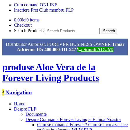
Cum comand ONLINE
Inscriere Pret Club membru FLP
0,00
lei
0 items
Checkout
Search Products:
Distribuitor Autorizat, FOREVER BUSINESS OWNER
Timar
Adrienne ID: 400-000-111-547
: Sunati ACUM!
produse Aloe Vera de la
Forever Living Products
²
Navigation
Home
Despre FLP
Documente
Despre Compania Forever Living si Echipa Noastra
Cum se mananca Forever ? Cum se lucreaza si ce
se face in afacerea MLM FLP