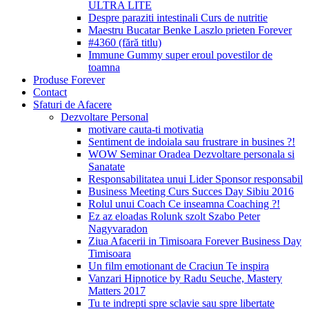
ULTRA LITE
Despre paraziti intestinali Curs de nutritie
Maestru Bucatar Benke Laszlo prieten Forever
#4360 (fără titlu)
Immune Gummy super eroul povestilor de
toamna
Produse Forever
Contact
Sfaturi de Afacere
Dezvoltare Personal
motivare cauta-ti motivatia
Sentiment de indoiala sau frustrare in busines ?!
WOW Seminar Oradea Dezvoltare personala si
Sanatate
Responsabilitatea unui Lider Sponsor responsabil
Business Meeting Curs Succes Day Sibiu 2016
Rolul unui Coach Ce inseamna Coaching ?!
Ez az eloadas Rolunk szolt Szabo Peter
Nagyvaradon
Ziua Afacerii in Timisoara Forever Business Day
Timisoara
Un film emotionant de Craciun Te inspira
Vanzari Hipnotice by Radu Seuche, Mastery
Matters 2017
Tu te indrepti spre sclavie sau spre libertate