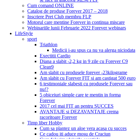
Cum comand ONLINE
Catalog de produse Forever 2017 – 2018
Inscriere Pret Club membru FLP
Motorul care mentine Forever in continua miscare
Webinariile lunii Februarie 2022 Forever webinars
LifeStyle
sport
Triathlon
Medicii i-au spus ca nu va alerga niciodata
Exectitii Cardio
Diana a slabit -2,2 kg in 9 zile cu Forever C9
Clean9
Am slabit cu produsele forever -23kilograme
Am slabit cu Forever FIT si am castigat 500 euro
6 testimoniale slabesti cu produsele Forever sau
nu!?
5 obiceiuri simple care te mentin in forma
Forever
2017 cel mai FIT an pentru SUCCES
AVANTAJE si DEZAVANTAJE crema
racoritoare Forever
Timp liber Hobby
Cum sa plantez un aloe vera acasa cu succes
Ce cadou iti aduce mosu de Craciun