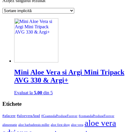
Afișez singurul rezultat
Mini Aloe Vera si Argi Mini Tripack
AVG 330 & Argi+
Evaluat la
5.00
din 5
Etichete
#afacere
#aloeveraArad
#CoamndaProduseForever
#comandaProduseForever
aloe vera
alimentatie
aloe barbadensis miller
aloe first shop
aloe vera