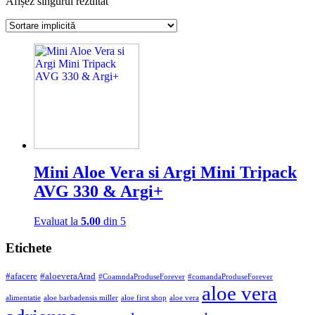
Afișez singurul rezultat
Mini Aloe Vera si Argi Mini Tripack
AVG 330 & Argi+
Evaluat la
5.00
din 5
Etichete
#afacere
#aloeveraArad
#CoamndaProduseForever
#comandaProduseForever
aloe vera
alimentatie
aloe barbadensis miller
aloe first shop
aloe vera