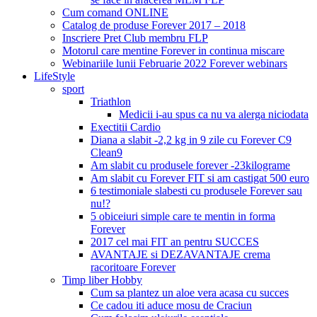
Cum comand ONLINE
Catalog de produse Forever 2017 – 2018
Inscriere Pret Club membru FLP
Motorul care mentine Forever in continua miscare
Webinariile lunii Februarie 2022 Forever webinars
LifeStyle
sport
Triathlon
Medicii i-au spus ca nu va alerga niciodata
Exectitii Cardio
Diana a slabit -2,2 kg in 9 zile cu Forever C9
Clean9
Am slabit cu produsele forever -23kilograme
Am slabit cu Forever FIT si am castigat 500 euro
6 testimoniale slabesti cu produsele Forever sau
nu!?
5 obiceiuri simple care te mentin in forma
Forever
2017 cel mai FIT an pentru SUCCES
AVANTAJE si DEZAVANTAJE crema
racoritoare Forever
Timp liber Hobby
Cum sa plantez un aloe vera acasa cu succes
Ce cadou iti aduce mosu de Craciun