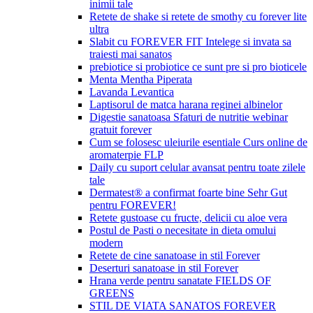
inimii tale
Retete de shake si retete de smothy cu forever lite
ultra
Slabit cu FOREVER FIT Intelege si invata sa
traiesti mai sanatos
prebiotice si probiotice ce sunt pre si pro bioticele
Menta Mentha Piperata
Lavanda Levantica
Laptisorul de matca harana reginei albinelor
Digestie sanatoasa Sfaturi de nutritie webinar
gratuit forever
Cum se folosesc uleiurile esentiale Curs online de
aromaterpie FLP
Daily cu suport celular avansat pentru toate zilele
tale
Dermatest® a confirmat foarte bine Sehr Gut
pentru FOREVER!
Retete gustoase cu fructe, delicii cu aloe vera
Postul de Pasti o necesitate in dieta omului
modern
Retete de cine sanatoase in stil Forever
Deserturi sanatoase in stil Forever
Hrana verde pentru sanatate FIELDS OF
GREENS
STIL DE VIATA SANATOS FOREVER