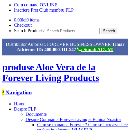
Cum comand ONLINE
Inscriere Pret Club membru FLP
0,00
lei
0 items
Checkout
Search Products:
Distribuitor Autorizat, FOREVER BUSINESS OWNER
Timar
Adrienne ID: 400-000-111-547
: Sunati ACUM!
produse Aloe Vera de la
Forever Living Products
²
Navigation
Home
Despre FLP
Documente
Despre Compania Forever Living si Echipa Noastra
Cum se mananca Forever ? Cum se lucreaza si ce
se face in afacerea MLM FLP