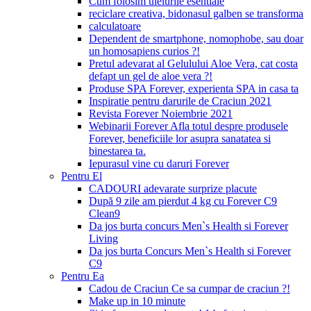
Cum folosim uleiurile esentiale
reciclare creativa, bidonasul galben se transforma
calculatoare
Dependent de smartphone, nomophobe, sau doar
un homosapiens curios ?!
Pretul adevarat al Gelulului Aloe Vera, cat costa
defapt un gel de aloe vera ?!
Produse SPA Forever, experienta SPA in casa ta
Inspiratie pentru darurile de Craciun 2021
Revista Forever Noiembrie 2021
Webinarii Forever Afla totul despre produsele
Forever, beneficiile lor asupra sanatatea si
binestarea ta.
Iepurasul vine cu daruri Forever
Pentru El
CADOURI adevarate surprize placute
După 9 zile am pierdut 4 kg cu Forever C9
Clean9
Da jos burta concurs Men`s Health si Forever
Living
Da jos burta Concurs Men`s Health si Forever
C9
Pentru Ea
Cadou de Craciun Ce sa cumpar de craciun ?!
Make up in 10 minute