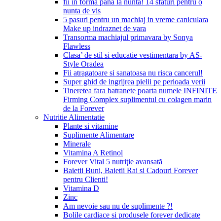
fii in forma pana la nunta! 14 sfaturi pentru o
nunta de vis
5 pasuri pentru un machiaj in vreme caniculara
Make up indraznet de vara
Transorma machiajul primavara by Sonya
Flawless
Clasa’ de stil si educatie vestimentara by AS-
Style Oradea
Fii atragatoare si sanatoasa nu risca cancerul!
Super ghid de ingrijrea pielii pe perioada verii
Tineretea fara batranete poarta numele INFINITE
Firming Complex suplimentul cu colagen marin
de la Forever
Nutritie Alimentatie
Plante si vitamine
Suplimente Alimentare
Minerale
Vitamina A Retinol
Forever Vital 5 nutriţie avansată
Baietii Buni, Baietii Rai si Cadouri Forever
pentru Clienti!
Vitamina D
Zinc
Am nevoie sau nu de suplimente ?!
Bolile cardiace si produsele forever dedicate