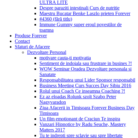
ULTRA LITE
Despre paraziti intestinali Curs de nutritie
Maestru Bucatar Benke Laszlo prieten Forever
#4360 (fără titlu)
Immune Gummy super eroul povestilor de
toamna
Produse Forever
Contact
Sfaturi de Afacere
Dezvoltare Personal
motivare cauta-ti motivatia
Sentiment de indoiala sau frustrare in busines ?!
WOW Seminar Oradea Dezvoltare personala si
Sanatate
Responsabilitatea unui Lider Sponsor responsabil
Business Meeting Curs Succes Day Sibiu 2016
Rolul unui Coach Ce inseamna Coaching ?!
Ez az eloadas Rolunk szolt Szabo Peter
Nagyvaradon
Ziua Afacerii in Timisoara Forever Business Day
Timisoara
Un film emotionant de Craciun Te inspira
Vanzari Hipnotice by Radu Seuche, Mastery
Matters 2017
Tu te indrepti spre sclavie sau spre libertate