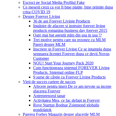
Escroci pe Social Media Profilul Fake
Ce meserii crezi ca vor fi bine platite, bine primite dupa
criza COVID 19
Despre Forever Living
36 de ani Forever Livinig Products
Intalnire de afacere si instruire forever living
products romanina business day forever 2015
Oare mai bat agentii mlm din usa in usa !?
Trei motive pentru care nu rezonez cu MLM
Pareri despre MLM
Inscriere in Forever Living Ce se intampla dupa
semnarea licentei Forever dupa ce devii Novus
Customer
NOU! Start Your Journey Pack 2020
Cum functioneaza sistemul FOREVER Living
Products. Sistemul online FLP
9 surse de câștig cu Forever Living Products
Vieti de succes cariere de succes
Afecere pentru tineri De ce am nevoie sa incepe
afacerea Forever
Antreprenorul tanar
Activitatea Mea, ce fac defapt in Forever
Rove Startup Bodnar Zsigmond globalis
gondolatok
Parerea Forbes Magazin despre afacerile MLM