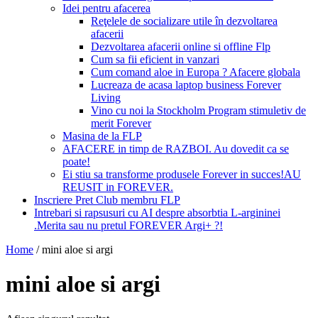
Idei pentru afacerea
Reţelele de socializare utile în dezvoltarea
afacerii
Dezvoltarea afacerii online si offline Flp
Cum sa fii eficient in vanzari
Cum comand aloe in Europa ? Afacere globala
Lucreaza de acasa laptop business Forever
Living
Vino cu noi la Stockholm Program stimuletiv de
merit Forever
Masina de la FLP
AFACERE in timp de RAZBOI. Au dovedit ca se
poate!
Ei stiu sa transforme produsele Forever in succes!AU
REUSIT in FOREVER.
Inscriere Pret Club membru FLP
Intrebari si rapsusuri cu AI despre absorbtia L-argininei
.Merita sau nu pretul FOREVER Argi+ ?!
Home
/
mini aloe si argi
mini aloe si argi