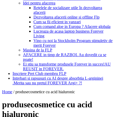
Idei pentru afacerea
Reţelele de socializare utile în dezvoltarea
afacerii
Dezvoltarea afacerii online si offline Flp
Cum sa fii eficient in vanzari
Cum comand aloe in Europa ? Afacere globala
Lucreaza de acasa laptop business Forever
Living
Vino cu noi la Stockholm Program stimuletiv de
merit Forever
Masina de la FLP
AFACERE in timp de RAZBOI. Au dovedit ca se
poate!
Ei stiu sa transforme produsele Forever in succes!AU
REUSIT in FOREVER.
Inscriere Pret Club membru FLP
Intrebari si rapsusuri cu AI despre absorbtia L-argininei
.Merita sau nu pretul FOREVER Argi+ ?!
Home
/
produsecosmetice cu acid hialuronic
produsecosmetice cu acid
hialuronic