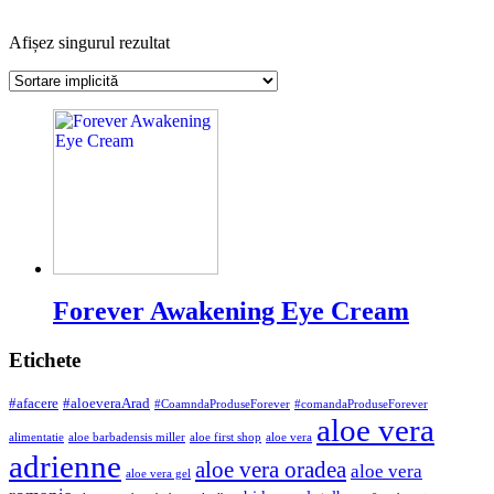
Afișez singurul rezultat
Forever Awakening Eye Cream
Etichete
#afacere
#aloeveraArad
#CoamndaProduseForever
#comandaProduseForever
aloe vera
alimentatie
aloe barbadensis miller
aloe first shop
aloe vera
adrienne
aloe vera oradea
aloe vera
aloe vera gel