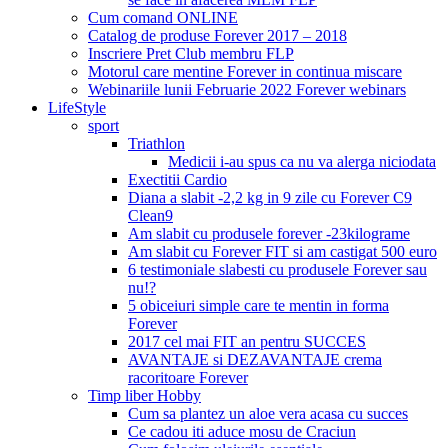
Cum comand ONLINE
Catalog de produse Forever 2017 – 2018
Inscriere Pret Club membru FLP
Motorul care mentine Forever in continua miscare
Webinariile lunii Februarie 2022 Forever webinars
LifeStyle
sport
Triathlon
Medicii i-au spus ca nu va alerga niciodata
Exectitii Cardio
Diana a slabit -2,2 kg in 9 zile cu Forever C9
Clean9
Am slabit cu produsele forever -23kilograme
Am slabit cu Forever FIT si am castigat 500 euro
6 testimoniale slabesti cu produsele Forever sau
nu!?
5 obiceiuri simple care te mentin in forma
Forever
2017 cel mai FIT an pentru SUCCES
AVANTAJE si DEZAVANTAJE crema
racoritoare Forever
Timp liber Hobby
Cum sa plantez un aloe vera acasa cu succes
Ce cadou iti aduce mosu de Craciun