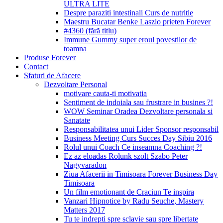
ULTRA LITE
Despre paraziti intestinali Curs de nutritie
Maestru Bucatar Benke Laszlo prieten Forever
#4360 (fără titlu)
Immune Gummy super eroul povestilor de
toamna
Produse Forever
Contact
Sfaturi de Afacere
Dezvoltare Personal
motivare cauta-ti motivatia
Sentiment de indoiala sau frustrare in busines ?!
WOW Seminar Oradea Dezvoltare personala si
Sanatate
Responsabilitatea unui Lider Sponsor responsabil
Business Meeting Curs Succes Day Sibiu 2016
Rolul unui Coach Ce inseamna Coaching ?!
Ez az eloadas Rolunk szolt Szabo Peter
Nagyvaradon
Ziua Afacerii in Timisoara Forever Business Day
Timisoara
Un film emotionant de Craciun Te inspira
Vanzari Hipnotice by Radu Seuche, Mastery
Matters 2017
Tu te indrepti spre sclavie sau spre libertate