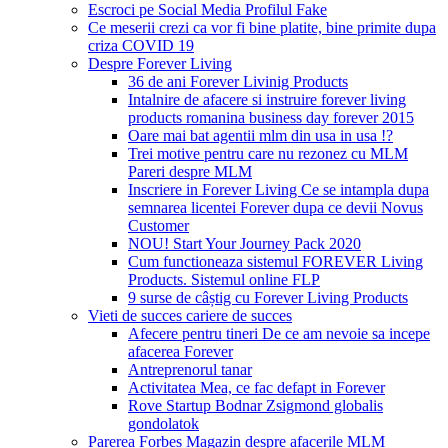
Escroci pe Social Media Profilul Fake
Ce meserii crezi ca vor fi bine platite, bine primite dupa
criza COVID 19
Despre Forever Living
36 de ani Forever Livinig Products
Intalnire de afacere si instruire forever living
products romanina business day forever 2015
Oare mai bat agentii mlm din usa in usa !?
Trei motive pentru care nu rezonez cu MLM
Pareri despre MLM
Inscriere in Forever Living Ce se intampla dupa
semnarea licentei Forever dupa ce devii Novus
Customer
NOU! Start Your Journey Pack 2020
Cum functioneaza sistemul FOREVER Living
Products. Sistemul online FLP
9 surse de câștig cu Forever Living Products
Vieti de succes cariere de succes
Afecere pentru tineri De ce am nevoie sa incepe
afacerea Forever
Antreprenorul tanar
Activitatea Mea, ce fac defapt in Forever
Rove Startup Bodnar Zsigmond globalis
gondolatok
Parerea Forbes Magazin despre afacerile MLM