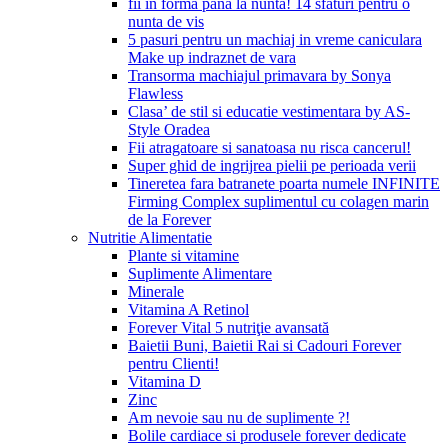
fii in forma pana la nunta! 14 sfaturi pentru o
nunta de vis
5 pasuri pentru un machiaj in vreme caniculara
Make up indraznet de vara
Transorma machiajul primavara by Sonya
Flawless
Clasa’ de stil si educatie vestimentara by AS-
Style Oradea
Fii atragatoare si sanatoasa nu risca cancerul!
Super ghid de ingrijrea pielii pe perioada verii
Tineretea fara batranete poarta numele INFINITE
Firming Complex suplimentul cu colagen marin
de la Forever
Nutritie Alimentatie
Plante si vitamine
Suplimente Alimentare
Minerale
Vitamina A Retinol
Forever Vital 5 nutriţie avansată
Baietii Buni, Baietii Rai si Cadouri Forever
pentru Clienti!
Vitamina D
Zinc
Am nevoie sau nu de suplimente ?!
Bolile cardiace si produsele forever dedicate