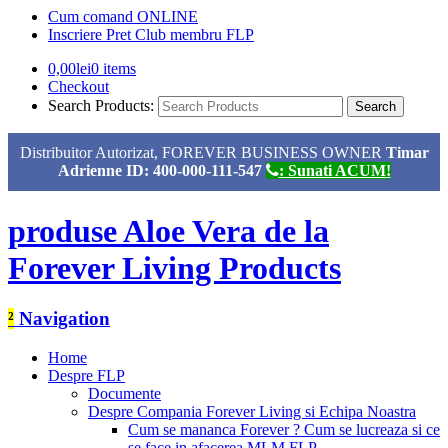
Cum comand ONLINE
Inscriere Pret Club membru FLP
0,00
lei
0 items
Checkout
Search Products:
Distribuitor Autorizat, FOREVER BUSINESS OWNER
Timar
Adrienne ID: 400-000-111-547
: Sunati ACUM!
produse Aloe Vera de la
Forever Living Products
²
Navigation
Home
Despre FLP
Documente
Despre Compania Forever Living si Echipa Noastra
Cum se mananca Forever ? Cum se lucreaza si ce
se face in afacerea MLM FLP