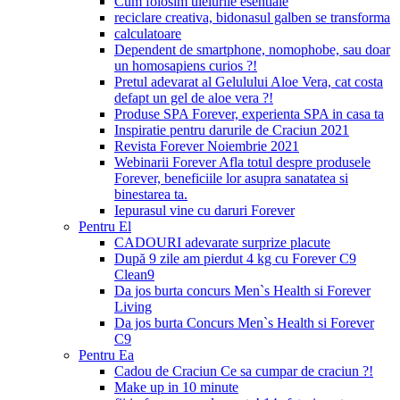
Cum folosim uleiurile esentiale
reciclare creativa, bidonasul galben se transforma
calculatoare
Dependent de smartphone, nomophobe, sau doar
un homosapiens curios ?!
Pretul adevarat al Gelulului Aloe Vera, cat costa
defapt un gel de aloe vera ?!
Produse SPA Forever, experienta SPA in casa ta
Inspiratie pentru darurile de Craciun 2021
Revista Forever Noiembrie 2021
Webinarii Forever Afla totul despre produsele
Forever, beneficiile lor asupra sanatatea si
binestarea ta.
Iepurasul vine cu daruri Forever
Pentru El
CADOURI adevarate surprize placute
După 9 zile am pierdut 4 kg cu Forever C9
Clean9
Da jos burta concurs Men`s Health si Forever
Living
Da jos burta Concurs Men`s Health si Forever
C9
Pentru Ea
Cadou de Craciun Ce sa cumpar de craciun ?!
Make up in 10 minute