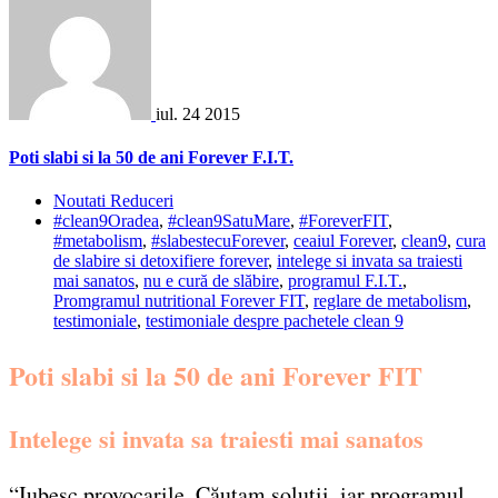
iul.
24
2015
Poti slabi si la 50 de ani Forever F.I.T.
Noutati Reduceri
#clean9Oradea
,
#clean9SatuMare
,
#ForeverFIT
,
#metabolism
,
#slabestecuForever
,
ceaiul Forever
,
clean9
,
cura
de slabire si detoxifiere forever
,
intelege si invata sa traiesti
mai sanatos
,
nu e cură de slăbire
,
programul F.I.T.
,
Promgramul nutritional Forever FIT
,
reglare de metabolism
,
testimoniale
,
testimoniale despre pachetele clean 9
Poti slabi si la 50 de ani Forever FIT
Intelege si invata sa traiesti mai sanatos
“Iubesc provocarile. Căutam soluţii, iar programul