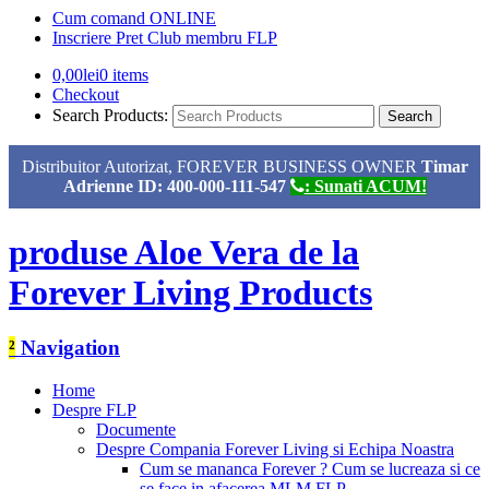
Cum comand ONLINE
Inscriere Pret Club membru FLP
0,00
lei
0 items
Checkout
Search Products:
Distribuitor Autorizat, FOREVER BUSINESS OWNER
Timar
Adrienne ID: 400-000-111-547
: Sunati ACUM!
produse Aloe Vera de la
Forever Living Products
²
Navigation
Home
Despre FLP
Documente
Despre Compania Forever Living si Echipa Noastra
Cum se mananca Forever ? Cum se lucreaza si ce
se face in afacerea MLM FLP