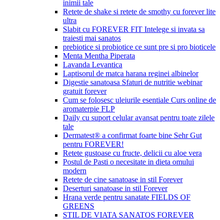
inimii tale
Retete de shake si retete de smothy cu forever lite
ultra
Slabit cu FOREVER FIT Intelege si invata sa
traiesti mai sanatos
prebiotice si probiotice ce sunt pre si pro bioticele
Menta Mentha Piperata
Lavanda Levantica
Laptisorul de matca harana reginei albinelor
Digestie sanatoasa Sfaturi de nutritie webinar
gratuit forever
Cum se folosesc uleiurile esentiale Curs online de
aromaterpie FLP
Daily cu suport celular avansat pentru toate zilele
tale
Dermatest® a confirmat foarte bine Sehr Gut
pentru FOREVER!
Retete gustoase cu fructe, delicii cu aloe vera
Postul de Pasti o necesitate in dieta omului
modern
Retete de cine sanatoase in stil Forever
Deserturi sanatoase in stil Forever
Hrana verde pentru sanatate FIELDS OF
GREENS
STIL DE VIATA SANATOS FOREVER