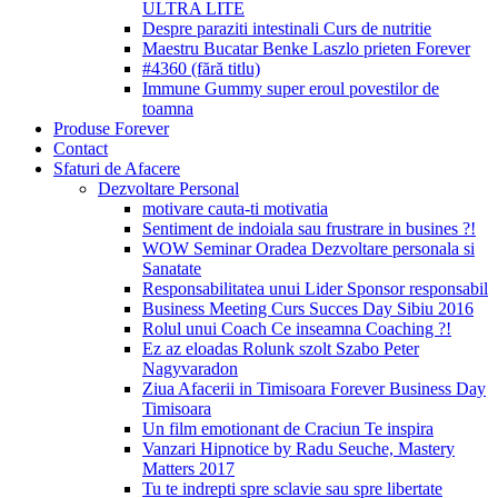
ULTRA LITE
Despre paraziti intestinali Curs de nutritie
Maestru Bucatar Benke Laszlo prieten Forever
#4360 (fără titlu)
Immune Gummy super eroul povestilor de
toamna
Produse Forever
Contact
Sfaturi de Afacere
Dezvoltare Personal
motivare cauta-ti motivatia
Sentiment de indoiala sau frustrare in busines ?!
WOW Seminar Oradea Dezvoltare personala si
Sanatate
Responsabilitatea unui Lider Sponsor responsabil
Business Meeting Curs Succes Day Sibiu 2016
Rolul unui Coach Ce inseamna Coaching ?!
Ez az eloadas Rolunk szolt Szabo Peter
Nagyvaradon
Ziua Afacerii in Timisoara Forever Business Day
Timisoara
Un film emotionant de Craciun Te inspira
Vanzari Hipnotice by Radu Seuche, Mastery
Matters 2017
Tu te indrepti spre sclavie sau spre libertate