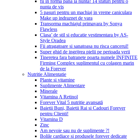
fii in forma pana la nunta! 14 sfaturi pentru o
nunta de vis
5 pasuri pentru un machiaj in vreme caniculara
Make up indraznet de vara
Transorma machiajul primavara by Sonya
Flawless
Clasa’ de stil si educatie vestimentara by AS-
Style Oradea
Fii atragatoare si sanatoasa nu risca cancerul!
Super ghid de ingrijrea pielii pe perioada verii
Tineretea fara batranete poarta numele INFINITE
Firming Complex suplimentul cu colagen marin
de la Forever
Nutritie Alimentatie
Plante si vitamine
Suplimente Alimentare
Minerale
Vitamina A Retinol
Forever Vital 5 nutriţie avansată
Baietii Buni, Baietii Rai si Cadouri Forever
pentru Clienti!
Vitamina D
Zinc
Am nevoie sau nu de suplimente ?!
Bolile cardiace si produsele forever dedicate