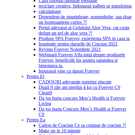
Cum folosim uleiurile esentiale
reciclare creativa, bidonasul galben se transforma
calculatoare
Dependent de smartphone, nomophobe, sau doar
un homosapiens curios ?!
Pretul adevarat al Gelulului Aloe Vera, cat costa
defapt un gel de aloe vera ?!
Produse SPA Forever, experienta SPA in casa ta
Inspiratie pentru darurile de Craciun 2021
Revista Forever Noiembrie 2021
Webinarii Forever Afla totul despre produsele
Forever, beneficiile lor asupra sanatatea si
binestarea ta.
Iepurasul vine cu daruri Forever
Pentru El
CADOURI adevarate surprize placute
După 9 zile am pierdut 4 kg cu Forever C9
Clean9
Da jos burta concurs Men`s Health si Forever
Living
Da jos burta Concurs Men`s Health si Forever
C9
Pentru Ea
Cadou de Craciun Ce sa cumpar de craciun ?!
Make up in 10 minute