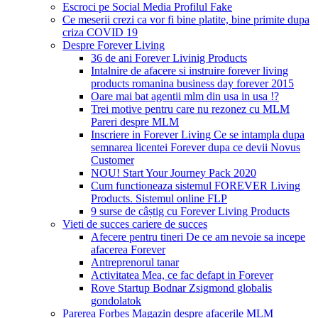
Escroci pe Social Media Profilul Fake
Ce meserii crezi ca vor fi bine platite, bine primite dupa
criza COVID 19
Despre Forever Living
36 de ani Forever Livinig Products
Intalnire de afacere si instruire forever living
products romanina business day forever 2015
Oare mai bat agentii mlm din usa in usa !?
Trei motive pentru care nu rezonez cu MLM
Pareri despre MLM
Inscriere in Forever Living Ce se intampla dupa
semnarea licentei Forever dupa ce devii Novus
Customer
NOU! Start Your Journey Pack 2020
Cum functioneaza sistemul FOREVER Living
Products. Sistemul online FLP
9 surse de câștig cu Forever Living Products
Vieti de succes cariere de succes
Afecere pentru tineri De ce am nevoie sa incepe
afacerea Forever
Antreprenorul tanar
Activitatea Mea, ce fac defapt in Forever
Rove Startup Bodnar Zsigmond globalis
gondolatok
Parerea Forbes Magazin despre afacerile MLM