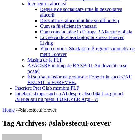
Idei pentru afacerea
Reţelele de socializare utile în dezvoltarea
afacerii
Dezvoltarea afacerii online si offline Flp
Cum sa fii eficient in vanzari
Cum comand aloe in Europa ? Afacere globala
Lucreaza de acasa laptop business Forever
Living
Vino cu noi la Stockholm Program stimuletiv de
merit Forever
Masina de la FLP
AFACERE in timp de RAZBOI. Au dovedit ca se
poate!
Ei stiu sa transforme produsele Forever in succes!AU
REUSIT in FOREVER.
Inscriere Pret Club membru FLP
Intrebari si rapsusuri cu AI despre absorbtia L-argininei
.Merita sau nu pretul FOREVER Argi+ ?!
Home
/
#slabestecuForever
Tag Archives: #slabestecuForever