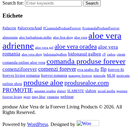
Search for:
Etichete
#afacere
#aloeveraArad
#CoamndaProduseForever
#comandaProduseForever
aloe vera
alimentatie
aloe barbadensis miller
aloe first shop
aloe vera
adrienne
aloe vera oradea
aloe vera
aloe vera gel
romania
bidonasul galben
aloe vera shop
bidonasulgalben
c9
cadou
citeste
comanda produse forever
comanda online aloe vera
comenzi forever
flp
comenziforever
eva szabo flp
forever fit
forever living romania
forever romania
manager forever
minerale
MLM
motivatie
produse aloe
produsealoe.com
online shop
PROMOTIE
slabire
sanatate oradea
sfaturi
SLABESTE
social media
sponsor
webinar
forever living
sport
timp liber
vitamine
produse Aloe Vera de la Forever Living Products © 2026. All
Rights Reserved.
Powered by
WordPress
. Designed by