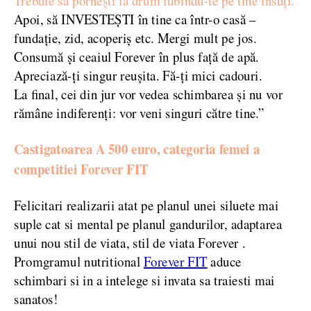
Trebuie să porneşti la drum iubindu-te pe tine însuţi.
Apoi, să INVESTEŞTI în tine ca într-o casă –
fundaţie, zid, acoperiş etc. Mergi mult pe jos.
Consumă şi ceaiul Forever în plus faţă de apă.
Apreciază-ţi singur reuşita. Fă-ţi mici cadouri.
La final, cei din jur vor vedea schimbarea şi nu vor
rămâne indiferenţi: vor veni singuri către tine.”
Castigatoarea A 500 euro, categoria femei a
competitiei Forever FIT
Felicitari realizarii atat pe planul unei siluete mai
suple cat si mental pe planul gandurilor, adaptarea
unui nou stil de viata, stil de viata Forever .
Promgramul nutritional
Forever FIT
aduce
schimbari si in a intelege si invata sa traiesti mai
sanatos!