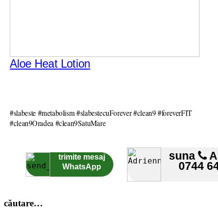
Aloe Heat Lotion
#slabeste #metabolism #slabestecuForever #clean9 #foreverFIT
#clean9Oradea #clean9SatuMare
suna
A
trimite mesaj
0744 6
WhatsApp
căutare…