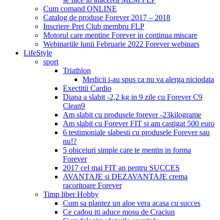
Cum comand ONLINE
Catalog de produse Forever 2017 – 2018
Inscriere Pret Club membru FLP
Motorul care mentine Forever in continua miscare
Webinariile lunii Februarie 2022 Forever webinars
LifeStyle
sport
Triathlon
Medicii i-au spus ca nu va alerga niciodata
Exectitii Cardio
Diana a slabit -2,2 kg in 9 zile cu Forever C9
Clean9
Am slabit cu produsele forever -23kilograme
Am slabit cu Forever FIT si am castigat 500 euro
6 testimoniale slabesti cu produsele Forever sau
nu!?
5 obiceiuri simple care te mentin in forma
Forever
2017 cel mai FIT an pentru SUCCES
AVANTAJE si DEZAVANTAJE crema
racoritoare Forever
Timp liber Hobby
Cum sa plantez un aloe vera acasa cu succes
Ce cadou iti aduce mosu de Craciun