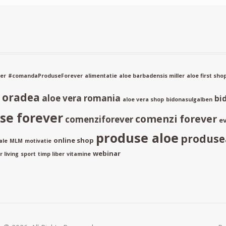
er
#comandaProduseForever
alimentatie
aloe barbadensis miller
aloe first sho
a oradea
aloe vera romania
bi
aloe vera shop
bidonasulgalben
e forever
comenzi forever
comenziforever
ev
produse aloe
produse
online shop
ale
MLM
motivatie
webinar
 living
sport
timp liber
vitamine