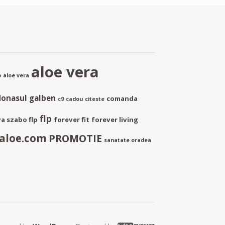
aloe vera
p
aloe vera
donasul galben
comanda
c9
cadou
citeste
flp
a szabo flp
forever fit
forever living
aloe.com
PROMOTIE
sanatate oradea