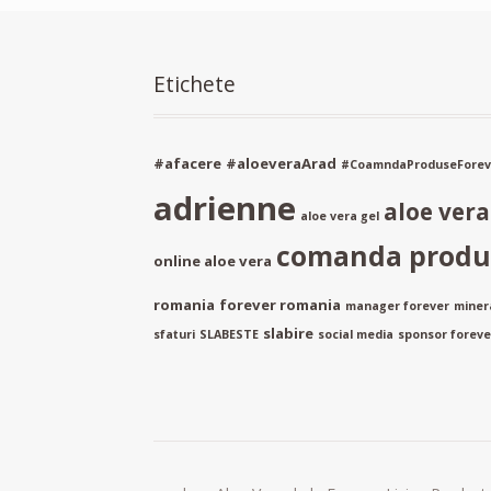
Etichete
#afacere
#aloeveraArad
#CoamndaProduseForev
adrienne
aloe ver
aloe vera gel
comanda produs
online aloe vera
romania
forever romania
manager forever
miner
slabire
sfaturi
SLABESTE
social media
sponsor forever