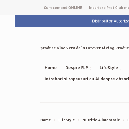
Cum comand ONLINE
Inscriere Pret Club 
Distribuitor Auto
produse Aloe Vera de la Forever Living Produc
Home
Despre FLP
LifeStyle
Intrebari si rapsusuri cu AI despre absor
Home
/
LifeStyle
/
Nutritie Alimentatie
/