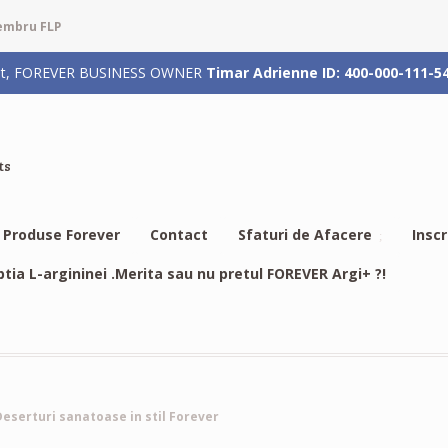
membru FLP
rizat, FOREVER BUSINESS OWNER
Timar Adrienne ID: 400-000-111-5
ts
Produse Forever
Contact
Sfaturi de Afacere
Insc
btia L-argininei .Merita sau nu pretul FOREVER Argi+ ?!
Deserturi sanatoase in stil Forever