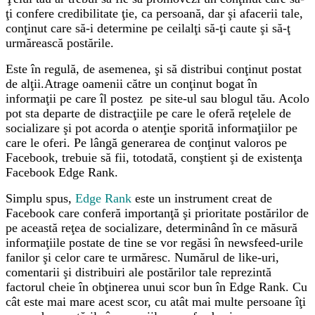
ţi confere credibilitate ţie, ca persoană, dar şi afacerii tale,
conţinut care să-i determine pe ceilalţi să-ţi caute şi să-ţ
urmărească postările.
Este în regulă, de asemenea, şi să distribui conţinut postat
de alţii.Atrage oamenii către un conţinut bogat în
informaţii pe care îl postez pe site-ul sau blogul tău. Acolo
pot sta departe de distracţiile pe care le oferă reţelele de
socializare şi pot acorda o atenţie sporită informaţiilor pe
care le oferi. Pe lângă generarea de conţinut valoros pe
Facebook, trebuie să fii, totodată, conştient şi de existenţa
Facebook Edge Rank.
Simplu spus,
Edge Rank
este un instrument creat de
Facebook care conferă importanţă şi prioritate postărilor de
pe această reţea de socializare, determinând în ce măsură
informaţiile postate de tine se vor regăsi în newsfeed-urile
fanilor şi celor care te urmăresc. Numărul de like-uri,
comentarii şi distribuiri ale postărilor tale reprezintă
factorul cheie în obţinerea unui scor bun în Edge Rank. Cu
cât este mai mare acest scor, cu atât mai multe persoane îţi