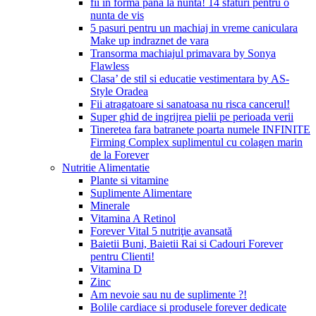
fii in forma pana la nunta! 14 sfaturi pentru o
nunta de vis
5 pasuri pentru un machiaj in vreme caniculara
Make up indraznet de vara
Transorma machiajul primavara by Sonya
Flawless
Clasa’ de stil si educatie vestimentara by AS-
Style Oradea
Fii atragatoare si sanatoasa nu risca cancerul!
Super ghid de ingrijrea pielii pe perioada verii
Tineretea fara batranete poarta numele INFINITE
Firming Complex suplimentul cu colagen marin
de la Forever
Nutritie Alimentatie
Plante si vitamine
Suplimente Alimentare
Minerale
Vitamina A Retinol
Forever Vital 5 nutriţie avansată
Baietii Buni, Baietii Rai si Cadouri Forever
pentru Clienti!
Vitamina D
Zinc
Am nevoie sau nu de suplimente ?!
Bolile cardiace si produsele forever dedicate