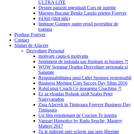
ULTRA LITE
Despre paraziti intestinali Curs de nutritie
Maestru Bucatar Benke Laszlo prieten Forever
#4360 (fără titlu)
Immune Gummy super eroul povestilor de
toamna
Produse Forever
Contact
Sfaturi de Afacere
Dezvoltare Personal
motivare cauta-ti motivatia
Sentiment de indoiala sau frustrare in busines ?!
WOW Seminar Oradea Dezvoltare personala si
Sanatate
Responsabilitatea unui Lider Sponsor responsabil
Business Meeting Curs Succes Day Sibiu 2016
Rolul unui Coach Ce inseamna Coaching ?!
Ez az eloadas Rolunk szolt Szabo Peter
Nagyvaradon
Ziua Afacerii in Timisoara Forever Business Day
Timisoara
Un film emotionant de Craciun Te inspira
Vanzari Hipnotice by Radu Seuche, Mastery
Matters 2017
Tu te indrepti spre sclavie sau spre libertate