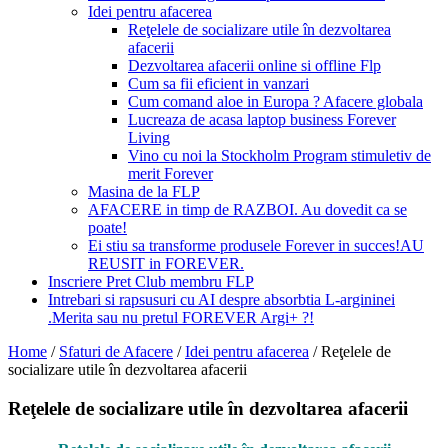
Idei pentru afacerea
Reţelele de socializare utile în dezvoltarea
afacerii
Dezvoltarea afacerii online si offline Flp
Cum sa fii eficient in vanzari
Cum comand aloe in Europa ? Afacere globala
Lucreaza de acasa laptop business Forever
Living
Vino cu noi la Stockholm Program stimuletiv de
merit Forever
Masina de la FLP
AFACERE in timp de RAZBOI. Au dovedit ca se
poate!
Ei stiu sa transforme produsele Forever in succes!AU
REUSIT in FOREVER.
Inscriere Pret Club membru FLP
Intrebari si rapsusuri cu AI despre absorbtia L-argininei
.Merita sau nu pretul FOREVER Argi+ ?!
Home
/
Sfaturi de Afacere
/
Idei pentru afacerea
/
Reţelele de
socializare utile în dezvoltarea afacerii
Reţelele de socializare utile în dezvoltarea afacerii