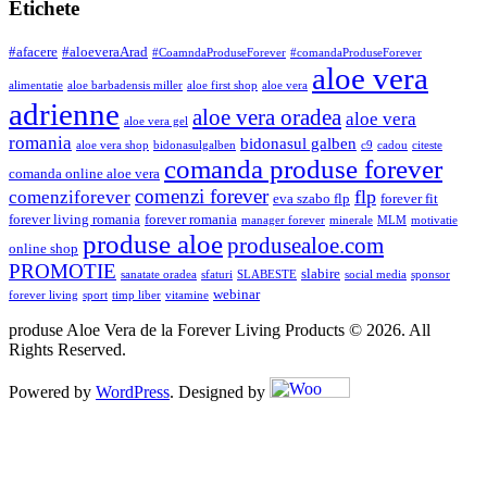
Etichete
#afacere
#aloeveraArad
#CoamndaProduseForever
#comandaProduseForever
aloe vera
alimentatie
aloe barbadensis miller
aloe first shop
aloe vera
adrienne
aloe vera oradea
aloe vera
aloe vera gel
romania
bidonasul galben
aloe vera shop
bidonasulgalben
c9
cadou
citeste
comanda produse forever
comanda online aloe vera
comenzi forever
flp
comenziforever
eva szabo flp
forever fit
forever living romania
forever romania
manager forever
minerale
MLM
motivatie
produse aloe
produsealoe.com
online shop
PROMOTIE
slabire
sanatate oradea
sfaturi
SLABESTE
social media
sponsor
webinar
forever living
sport
timp liber
vitamine
produse Aloe Vera de la Forever Living Products © 2026. All
Rights Reserved.
Powered by
WordPress
. Designed by