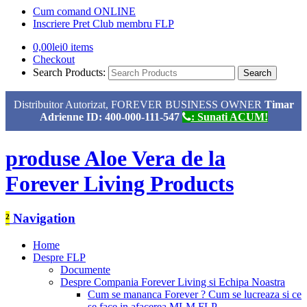
Cum comand ONLINE
Inscriere Pret Club membru FLP
0,00
lei
0 items
Checkout
Search Products:
Distribuitor Autorizat, FOREVER BUSINESS OWNER
Timar
Adrienne ID: 400-000-111-547
: Sunati ACUM!
produse Aloe Vera de la
Forever Living Products
²
Navigation
Home
Despre FLP
Documente
Despre Compania Forever Living si Echipa Noastra
Cum se mananca Forever ? Cum se lucreaza si ce
se face in afacerea MLM FLP