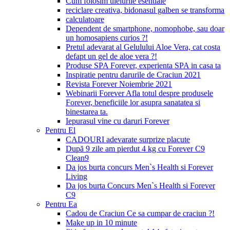
Cum folosim uleiurile esentiale
reciclare creativa, bidonasul galben se transforma
calculatoare
Dependent de smartphone, nomophobe, sau doar
un homosapiens curios ?!
Pretul adevarat al Gelulului Aloe Vera, cat costa
defapt un gel de aloe vera ?!
Produse SPA Forever, experienta SPA in casa ta
Inspiratie pentru darurile de Craciun 2021
Revista Forever Noiembrie 2021
Webinarii Forever Afla totul despre produsele
Forever, beneficiile lor asupra sanatatea si
binestarea ta.
Iepurasul vine cu daruri Forever
Pentru El
CADOURI adevarate surprize placute
După 9 zile am pierdut 4 kg cu Forever C9
Clean9
Da jos burta concurs Men`s Health si Forever
Living
Da jos burta Concurs Men`s Health si Forever
C9
Pentru Ea
Cadou de Craciun Ce sa cumpar de craciun ?!
Make up in 10 minute