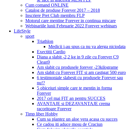
Cum comand ONLINE
Catalog de produse Forever 2017 – 2018
Inscriere Pret Club membru FLP
Motorul care mentine Forever in continua miscare
Webinariile lunii Februarie 2022 Forever webinars
LifeStyle
sport
Triathlon
Medicii i-au spus ca nu va alerga niciodata
Exectitii Cardio
Diana a slabit -2,2 kg in 9 zile cu Forever C9
Clean9
Am slabit cu produsele forever -23kilograme
Am slabit cu Forever FIT si am castigat 500 euro
6 testimoniale slabesti cu produsele Forever sau
nu!?
5 obiceiuri simple care te mentin in forma
Forever
2017 cel mai FIT an pentru SUCCES
AVANTAJE si DEZAVANTAJE crema
racoritoare Forever
Timp liber Hobby
Cum sa plantez un aloe vera acasa cu succes
Ce cadou iti aduce mosu de Craciun