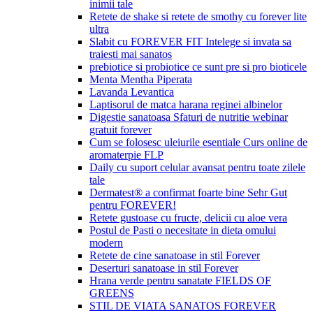
inimii tale
Retete de shake si retete de smothy cu forever lite
ultra
Slabit cu FOREVER FIT Intelege si invata sa
traiesti mai sanatos
prebiotice si probiotice ce sunt pre si pro bioticele
Menta Mentha Piperata
Lavanda Levantica
Laptisorul de matca harana reginei albinelor
Digestie sanatoasa Sfaturi de nutritie webinar
gratuit forever
Cum se folosesc uleiurile esentiale Curs online de
aromaterpie FLP
Daily cu suport celular avansat pentru toate zilele
tale
Dermatest® a confirmat foarte bine Sehr Gut
pentru FOREVER!
Retete gustoase cu fructe, delicii cu aloe vera
Postul de Pasti o necesitate in dieta omului
modern
Retete de cine sanatoase in stil Forever
Deserturi sanatoase in stil Forever
Hrana verde pentru sanatate FIELDS OF
GREENS
STIL DE VIATA SANATOS FOREVER