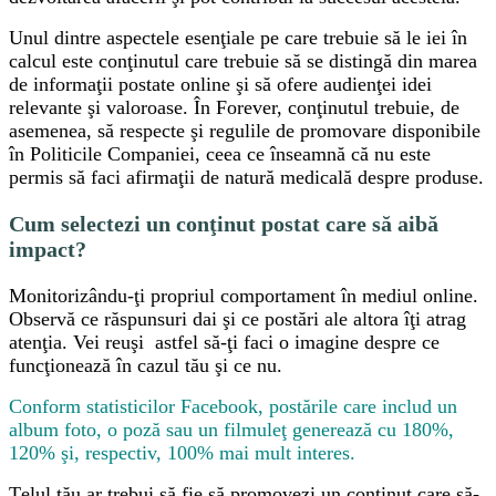
Unul dintre aspectele esenţiale pe care trebuie să le iei în
calcul este conţinutul care trebuie să se distingă din marea
de informaţii postate online şi să ofere audienţei idei
relevante şi valoroase. În Forever, conţinutul trebuie, de
asemenea, să respecte şi regulile de promovare disponibile
în Politicile Companiei, ceea ce înseamnă că nu este
permis să faci afirmaţii de natură medicală despre produse.
Cum selectezi un conţinut postat care să aibă
impact?
Monitorizându-ţi propriul comportament în mediul online.
Observă ce răspunsuri dai şi ce postări ale altora îţi atrag
atenţia. Vei reuşi astfel să-ţi faci o imagine despre ce
funcţionează în cazul tău şi ce nu.
Conform statisticilor Facebook, postările care includ un
album foto, o poză sau un filmuleţ generează cu 180%,
120% şi, respectiv, 100% mai mult interes.
Ţelul tău ar trebui să fie să promovezi un conţinut care să-