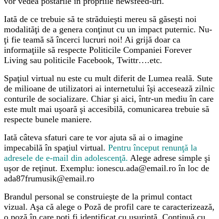
vor vedea postările în propriile newsfeed-uri.
Iată de ce trebuie să te străduieşti mereu să găseşti noi
modalităţi de a genera conţinut cu un impact puternic. Nu-
ţi fie teamă să încerci lucruri noi! Ai grijă doar ca
informaţiile să respecte Politicile Companiei Forever
Living sau politicile Facebook, Twittr….etc.
Spaţiul virtual nu este cu mult diferit de Lumea reală. Sute
de milioane de utilizatori ai internetului îşi accesează zilnic
conturile de socializare. Chiar şi aici, într-un mediu în care
este mult mai uşoară şi accesibilă, comunicarea trebuie să
respecte bunele maniere.
Iată câteva sfaturi care te vor ajuta să ai o imagine
impecabilă în spaţiul virtual.
Pentru început renunţă la
adresele de e-mail din adolescenţă.
Alege adrese simple şi
uşor de reţinut. Exemplu: ionescu.ada@email.ro în loc de
ada87frumusik@email.ro
Brandul personal se construieşte de la primul contact
vizual. Aşa că alege o Poză de profil care te caracterizează,
o poză în care poţi fi identificat cu uşurinţă. Continuă cu