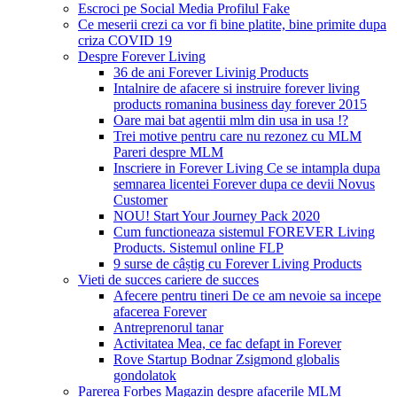
Escroci pe Social Media Profilul Fake
Ce meserii crezi ca vor fi bine platite, bine primite dupa
criza COVID 19
Despre Forever Living
36 de ani Forever Livinig Products
Intalnire de afacere si instruire forever living
products romanina business day forever 2015
Oare mai bat agentii mlm din usa in usa !?
Trei motive pentru care nu rezonez cu MLM
Pareri despre MLM
Inscriere in Forever Living Ce se intampla dupa
semnarea licentei Forever dupa ce devii Novus
Customer
NOU! Start Your Journey Pack 2020
Cum functioneaza sistemul FOREVER Living
Products. Sistemul online FLP
9 surse de câștig cu Forever Living Products
Vieti de succes cariere de succes
Afecere pentru tineri De ce am nevoie sa incepe
afacerea Forever
Antreprenorul tanar
Activitatea Mea, ce fac defapt in Forever
Rove Startup Bodnar Zsigmond globalis
gondolatok
Parerea Forbes Magazin despre afacerile MLM