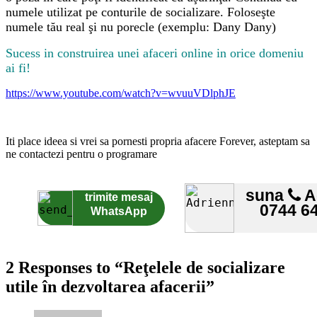
numele utilizat pe conturile de socializare. Foloseşte
numele tău real şi nu porecle (exemplu: Dany Dany)
Sucess in construirea unei afaceri online in orice domeniu
ai fi!
https://www.youtube.com/watch?v=wvuuVDlphJE
Iti place ideea si vrei sa pornesti propria afacere Forever, asteptam sa
ne contactezi pentru o programare
suna
A
trimite mesaj
0744 6
WhatsApp
2 Responses to “Reţelele de socializare
utile în dezvoltarea afacerii”