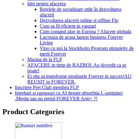
Idei pentru afacerea
Reţelele de socializare utile în dezvoltarea
afacerii
Dezvoltarea afacerii online si offline Flp
Cum sa fii eficient in vanzari
Cum comand aloe in Europa ? Afacere globala
Lucreaza de acasa laptop business Forever
Living
Vino cu noi la Stockholm Program stimuletiv de
merit Forever
Masina de la FLP
AFACERE in timp de RAZBOI. Au dovedit ca se
poate!
Ei stiu sa transforme produsele Forever in succes!AU
REUSIT in FOREVER.
Inscriere Pret Club membru FLP
Intrebari si rapsusuri cu AI despre absorbtia L-argininei
.Merita sau nu pretul FOREVER Argi+ ?!
Product Categories