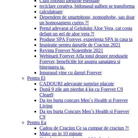
Cum folosim uleiurile esentiale
reciclare creativa, bidonasul galben se transforma
calculatoare
Dependent de smartphone, nomophobe, sau doar
un homosapiens curios ?!
Pretul adevarat al Gelulului Aloe Vera, cat costa
defapt un gel de aloe vera ?!
Produse SPA Forever, experienta SPA in casa ta
Inspiratie pentru darurile de Craciun 2021
Revista Forever Noiembrie 2021
Webinarii Forever Afla totul despre produsele
Forever, beneficiile lor asupra sanatatea si
binestarea ta.
Iepurasul vine cu daruri Forever
Pentru El
CADOURI adevarate surprize placute
După 9 zile am pierdut 4 kg cu Forever C9
Clean9
Da jos burta concurs Men`s Health si Forever
Living
Da jos burta Concurs Men`s Health si Forever
C9
Pentru Ea
Cadou de Craciun Ce sa cumpar de craciun ?!
Make up in 10 minute