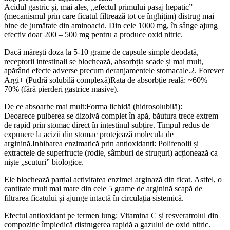
Acidul gastric și, mai ales, „efectul primului pasaj hepatic”
(mecanismul prin care ficatul filtrează tot ce înghițim) distrug mai
bine de jumătate din aminoacid. Din cele 1000 mg, în sânge ajung
efectiv doar 200 – 500 mg pentru a produce oxid nitric.
Dacă mărești doza la 5-10 grame de capsule simple deodată,
receptorii intestinali se blochează, absorbția scade și mai mult,
apărând efecte adverse precum deranjamentele stomacale.2. Forever
Argi+ (Pudră solubilă complexă)Rata de absorbție reală: ~60% –
70% (fără pierderi gastrice masive).
De ce absoarbe mai mult:Forma lichidă (hidrosolubilă):
Deoarece pulberea se dizolvă complet în apă, băutura trece extrem
de rapid prin stomac direct în intestinul subțire. Timpul redus de
expunere la acizii din stomac protejează molecula de
arginină.Inhibarea enzimatică prin antioxidanți: Polifenolii și
extractele de superfructe (rodie, sâmburi de struguri) acționează ca
niște „scuturi” biologice.
Ele blochează parțial activitatea enzimei arginază din ficat. Astfel, o
cantitate mult mai mare din cele 5 grame de arginină scapă de
filtrarea ficatului și ajunge intactă în circulația sistemică.
Efectul antioxidant pe termen lung: Vitamina C și resveratrolul din
compoziție împiedică distrugerea rapidă a gazului de oxid nitric.