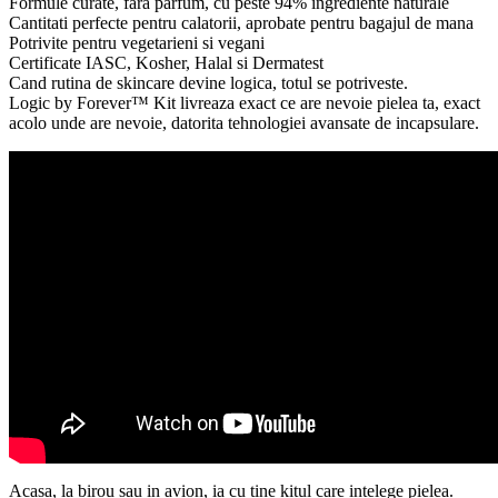
Formule curate, fara parfum, cu peste 94% ingrediente naturale
Cantitati perfecte pentru calatorii, aprobate pentru bagajul de mana
Potrivite pentru vegetarieni si vegani
Certificate IASC, Kosher, Halal si Dermatest
Cand rutina de skincare devine logica, totul se potriveste.
Logic by Forever™ Kit livreaza exact ce are nevoie pielea ta, exact
acolo unde are nevoie, datorita tehnologiei avansate de incapsulare.
Acasa, la birou sau in avion, ia cu tine kitul care intelege pielea.