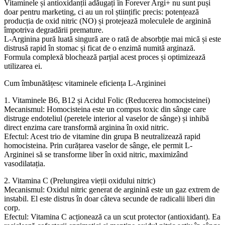
Vitaminele și antioxidanții adăugați în Forever Argi+ nu sunt puși
doar pentru marketing, ci au un rol științific precis: potențează
producția de oxid nitric (NO) și protejează moleculele de arginină
împotriva degradării premature.
L-Arginina pură luată singură are o rată de absorbție mai mică și este
distrusă rapid în stomac și ficat de o enzimă numită arginază.
Formula complexă blochează parțial acest proces și optimizează
utilizarea ei.
Cum îmbunătățesc vitaminele eficiența L-Argininei
1. Vitaminele B6, B12 și Acidul Folic (Reducerea homocisteinei)
Mecanismul: Homocisteina este un compus toxic din sânge care
distruge endoteliul (peretele interior al vaselor de sânge) și inhibă
direct enzima care transformă arginina în oxid nitric.
Efectul: Acest trio de vitamine din grupa B neutralizează rapid
homocisteina. Prin curățarea vaselor de sânge, ele permit L-
Argininei să se transforme liber în oxid nitric, maximizând
vasodilatația.
2. Vitamina C (Prelungirea vieții oxidului nitric)
Mecanismul: Oxidul nitric generat de arginină este un gaz extrem de
instabil. El este distrus în doar câteva secunde de radicalii liberi din
corp.
Efectul: Vitamina C acționează ca un scut protector (antioxidant). Ea