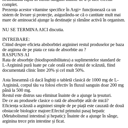
complet.
Prezența acestor vitamine specifice în Argi+ funcționează ca un
sistem de livrare și protecție, asigurându-se că o cantitate mult mai
mare de aminoacid ajunge la destinație și rămâne activă în organism.
NU SE TERMINA AICI discutia.
INTREBARE:
Citind despre eficieta absborbtiei argininei restul produselor pe baza
de arginna de pe piata ce rata de absorbtie au ?
RASPUNS AI
Rata de absorbție (biodisponibilitatea) a suplimentelor standard de
L-Arginină pură luate pe cale orală este destul de scăzută, fiind
documentată clinic între 20% și cel mult 50%.
Asta înseamnă că dacă înghiți o tabletă clasică de 1000 mg de L-
Arginină, corpul tău va folosi efectiv în fluxul sanguin doar 200 mg
până la 500 mg.
Restul este distrus sau eliminat înainte de a ajunge la țesuturi.
De ce au produsele clasice o rată de absorbție atât de mică?
Eficiența scăzută a argininei simple de pe piață este cauzată de două
obstacole biologice majore:Efectul primului pasaj hepatic
(Metabolismul intestinal și hepatic): Înainte de a ajunge în sânge,
arginina trece prin intestine și ficat.