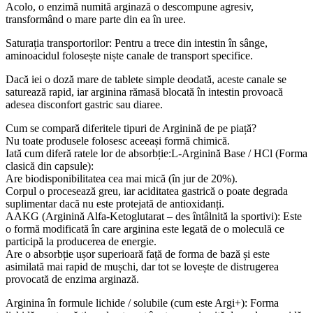
Acolo, o enzimă numită arginază o descompune agresiv,
transformând o mare parte din ea în uree.
Saturația transportorilor: Pentru a trece din intestin în sânge,
aminoacidul folosește niște canale de transport specifice.
Dacă iei o doză mare de tablete simple deodată, aceste canale se
saturează rapid, iar arginina rămasă blocată în intestin provoacă
adesea disconfort gastric sau diaree.
Cum se compară diferitele tipuri de Arginină de pe piață?
Nu toate produsele folosesc aceeași formă chimică.
Iată cum diferă ratele lor de absorbție:L-Arginină Base / HCl (Forma
clasică din capsule):
Are biodisponibilitatea cea mai mică (în jur de 20%).
Corpul o procesează greu, iar aciditatea gastrică o poate degrada
suplimentar dacă nu este protejată de antioxidanți.
AAKG (Arginină Alfa-Ketoglutarat – des întâlnită la sportivi): Este
o formă modificată în care arginina este legată de o moleculă ce
participă la producerea de energie.
Are o absorbție ușor superioară față de forma de bază și este
asimilată mai rapid de mușchi, dar tot se lovește de distrugerea
provocată de enzima arginază.
Arginina în formule lichide / solubile (cum este Argi+): Forma