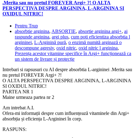
.Merita sau nu pretul FOREVER Argi+ ?! O ALTA
PERSPECTIVA DESPRE ARGININA, L-ARGININA SI
OXIDUL NITRIC!
Pentru Trup
absorbtie arginina
,
ABSORTIE
,
absortie arginina argi+
,
ai
raspunde arginina
,
argi plus
,
cum poti eficientiza absorbtia l
argininei
,
L-Arginină pură
,
o enzimă numită arginază o
descompune agresiv
,
oxid nitric
,
oxid nitric l arginina
,
Prezența acestor vitamine specifice în Argi+ funcționează ca
un sistem de livrare și protecție
Intrebari si rapsusuri cu AI despre absorbtia L-argininei .Merita sau
nu pretul FOREVER Argi+ ?!
O ALTA PERSPECTIVA DESPRE ARGININA, L-ARGININA
SI OXIDUL NITRIC!
PARTEA NR 1
Maine urmeaza partea nr 2
Am intrebat A.I.
Ofera-mi informații despre cum influențează vitaminele din Argi+
absorbția și eficiența L-Argininei în corp.
RASPUNS: