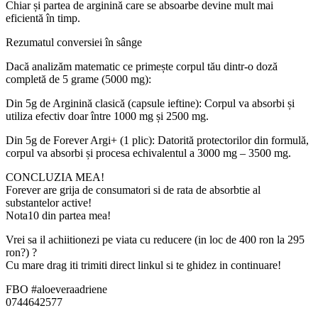
Chiar și partea de arginină care se absoarbe devine mult mai
eficientă în timp.
Rezumatul conversiei în sânge
Dacă analizăm matematic ce primește corpul tău dintr-o doză
completă de 5 grame (5000 mg):
Din 5g de Arginină clasică (capsule ieftine): Corpul va absorbi și
utiliza efectiv doar între 1000 mg și 2500 mg.
Din 5g de Forever Argi+ (1 plic): Datorită protectorilor din formulă,
corpul va absorbi și procesa echivalentul a 3000 mg – 3500 mg.
CONCLUZIA MEA!
Forever are grija de consumatori si de rata de absorbtie al
substantelor active!
Nota10 din partea mea!
Vrei sa il achiitionezi pe viata cu reducere (in loc de 400 ron la 295
ron?) ?
Cu mare drag iti trimiti direct linkul si te ghidez in continuare!
FBO #aloeveraadriene
0744642577