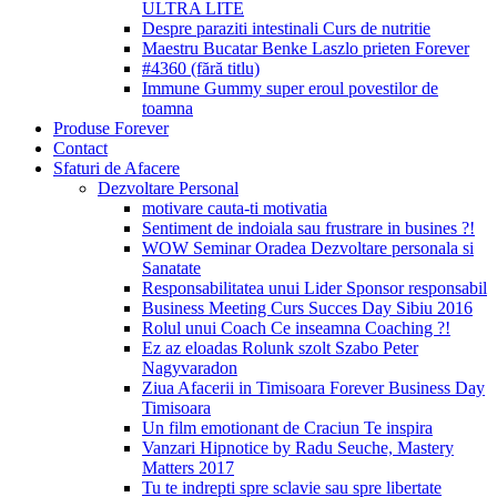
ULTRA LITE
Despre paraziti intestinali Curs de nutritie
Maestru Bucatar Benke Laszlo prieten Forever
#4360 (fără titlu)
Immune Gummy super eroul povestilor de
toamna
Produse Forever
Contact
Sfaturi de Afacere
Dezvoltare Personal
motivare cauta-ti motivatia
Sentiment de indoiala sau frustrare in busines ?!
WOW Seminar Oradea Dezvoltare personala si
Sanatate
Responsabilitatea unui Lider Sponsor responsabil
Business Meeting Curs Succes Day Sibiu 2016
Rolul unui Coach Ce inseamna Coaching ?!
Ez az eloadas Rolunk szolt Szabo Peter
Nagyvaradon
Ziua Afacerii in Timisoara Forever Business Day
Timisoara
Un film emotionant de Craciun Te inspira
Vanzari Hipnotice by Radu Seuche, Mastery
Matters 2017
Tu te indrepti spre sclavie sau spre libertate