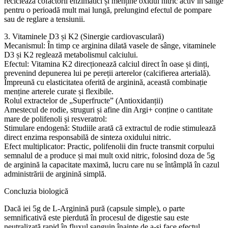
reciclează cofactorii enzimatici și menține oxidul nitric activ în sânge
pentru o perioadă mult mai lungă, prelungind efectul de pompare
sau de reglare a tensiunii.
3. Vitaminele D3 și K2 (Sinergie cardiovasculară)
Mecanismul: În timp ce arginina dilată vasele de sânge, vitaminele
D3 și K2 reglează metabolismul calciului.
Efectul: Vitamina K2 direcționează calciul direct în oase și dinți,
prevenind depunerea lui pe pereții arterelor (calcifierea arterială).
Împreună cu elasticitatea oferită de arginină, această combinație
menține arterele curate și flexibile.
Rolul extractelor de „Superfructe” (Antioxidanții)
Amestecul de rodie, struguri și afine din Argi+ conține o cantitate
mare de polifenoli și resveratrol:
Stimulare endogenă: Studiile arată că extractul de rodie stimulează
direct enzima responsabilă de sinteza oxidului nitric.
Efect multiplicator: Practic, polifenolii din fructe transmit corpului
semnalul de a produce și mai mult oxid nitric, folosind doza de 5g
de arginină la capacitate maximă, lucru care nu se întâmplă în cazul
administrării de arginină simplă.
Concluzia biologică
Dacă iei 5g de L-Arginină pură (capsule simple), o parte
semnificativă este pierdută în procesul de digestie sau este
neutralizată rapid în fluxul sanguin înainte de a-și face efectul