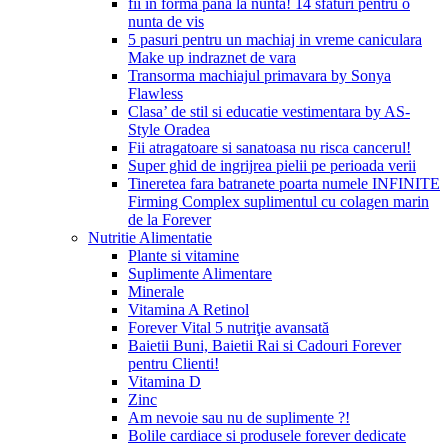
fii in forma pana la nunta! 14 sfaturi pentru o
nunta de vis
5 pasuri pentru un machiaj in vreme caniculara
Make up indraznet de vara
Transorma machiajul primavara by Sonya
Flawless
Clasa’ de stil si educatie vestimentara by AS-
Style Oradea
Fii atragatoare si sanatoasa nu risca cancerul!
Super ghid de ingrijrea pielii pe perioada verii
Tineretea fara batranete poarta numele INFINITE
Firming Complex suplimentul cu colagen marin
de la Forever
Nutritie Alimentatie
Plante si vitamine
Suplimente Alimentare
Minerale
Vitamina A Retinol
Forever Vital 5 nutriţie avansată
Baietii Buni, Baietii Rai si Cadouri Forever
pentru Clienti!
Vitamina D
Zinc
Am nevoie sau nu de suplimente ?!
Bolile cardiace si produsele forever dedicate