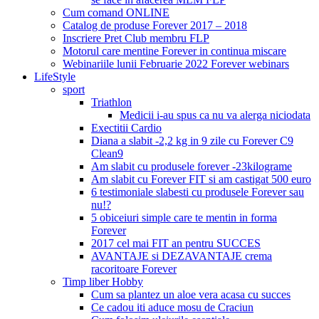
Cum comand ONLINE
Catalog de produse Forever 2017 – 2018
Inscriere Pret Club membru FLP
Motorul care mentine Forever in continua miscare
Webinariile lunii Februarie 2022 Forever webinars
LifeStyle
sport
Triathlon
Medicii i-au spus ca nu va alerga niciodata
Exectitii Cardio
Diana a slabit -2,2 kg in 9 zile cu Forever C9
Clean9
Am slabit cu produsele forever -23kilograme
Am slabit cu Forever FIT si am castigat 500 euro
6 testimoniale slabesti cu produsele Forever sau
nu!?
5 obiceiuri simple care te mentin in forma
Forever
2017 cel mai FIT an pentru SUCCES
AVANTAJE si DEZAVANTAJE crema
racoritoare Forever
Timp liber Hobby
Cum sa plantez un aloe vera acasa cu succes
Ce cadou iti aduce mosu de Craciun