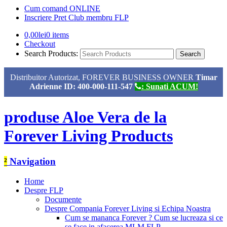
Cum comand ONLINE
Inscriere Pret Club membru FLP
0,00
lei
0 items
Checkout
Search Products:
Distribuitor Autorizat, FOREVER BUSINESS OWNER
Timar
Adrienne ID: 400-000-111-547
: Sunati ACUM!
produse Aloe Vera de la
Forever Living Products
²
Navigation
Home
Despre FLP
Documente
Despre Compania Forever Living si Echipa Noastra
Cum se mananca Forever ? Cum se lucreaza si ce
se face in afacerea MLM FLP