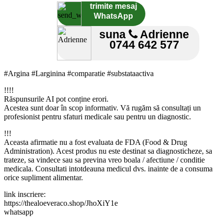
trimite mesaj
WhatsApp
suna
Adrienne
0744 642 577
#Argina #Larginina #comparatie #substataactiva
!!!!
Răspunsurile AI pot conține erori.
Acestea sunt doar în scop informativ. Vă rugăm să consultați un
profesionist pentru sfaturi medicale sau pentru un diagnostic.
!!!
Aceasta afirmatie nu a fost evaluata de FDA (Food & Drug
Administration). Acest produs nu este destinat sa diagnosticheze, sa
trateze, sa vindece sau sa previna vreo boala / afectiune / conditie
medicala. Consultati intotdeauna medicul dvs. inainte de a consuma
orice supliment alimentar.
link inscriere:
https://thealoeveraco.shop/JhoXiY1e
whatsapp