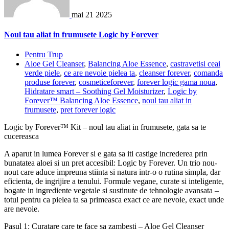
mai
21
2025
Noul tau aliat in frumusete Logic by Forever
Pentru Trup
Aloe Gel Cleanser
,
Balancing Aloe Essence
,
castravetisi ceai
verde piele
,
ce are nevoie pielea ta
,
cleanser forever
,
comanda
produse forever
,
cosmeticeforever
,
forever logic gama noua
,
Hidratare smart – Soothing Gel Moisturizer
,
Logic by
Forever™ Balancing Aloe Essence
,
noul tau aliat in
frumusete
,
pret forever logic
Logic by Forever™ Kit – noul tau aliat in frumusete, gata sa te
cucereasca
A aparut in lumea Forever si e gata sa iti castige increderea prin
bunatatea aloei si un pret accesibil: Logic by Forever. Un trio nou-
nout care aduce impreuna stiinta si natura intr-o o rutina simpla, dar
eficienta, de ingrijire a tenului. Formule vegane, curate si inteligente,
bogate in ingrediente vegetale si sustinute de tehnologie avansata –
totul pentru ca pielea ta sa primeasca exact ce are nevoie, exact unde
are nevoie.
Pasul 1: Curatare care te face sa zambesti – Aloe Gel Cleanser