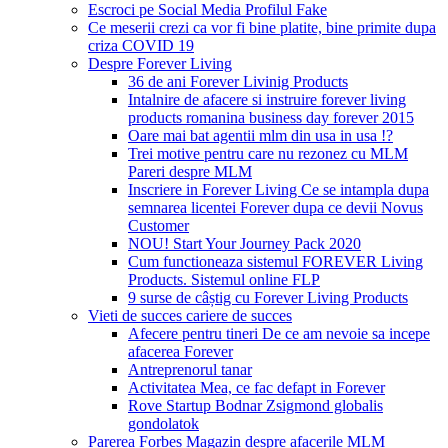
Escroci pe Social Media Profilul Fake
Ce meserii crezi ca vor fi bine platite, bine primite dupa
criza COVID 19
Despre Forever Living
36 de ani Forever Livinig Products
Intalnire de afacere si instruire forever living
products romanina business day forever 2015
Oare mai bat agentii mlm din usa in usa !?
Trei motive pentru care nu rezonez cu MLM
Pareri despre MLM
Inscriere in Forever Living Ce se intampla dupa
semnarea licentei Forever dupa ce devii Novus
Customer
NOU! Start Your Journey Pack 2020
Cum functioneaza sistemul FOREVER Living
Products. Sistemul online FLP
9 surse de câștig cu Forever Living Products
Vieti de succes cariere de succes
Afecere pentru tineri De ce am nevoie sa incepe
afacerea Forever
Antreprenorul tanar
Activitatea Mea, ce fac defapt in Forever
Rove Startup Bodnar Zsigmond globalis
gondolatok
Parerea Forbes Magazin despre afacerile MLM