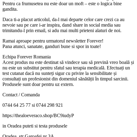
Pentru ca frumusetea nu este doar un moft – este o logica bine
gandita.
Daca ti-a placut articolul, da-l mai departe celor care crezi ca au
nevoie sau pe care i-ar inspira, dand share in social media sau
trimitandu-l prin email, si adu mai multi prieteni alaturi de noi.
Ramai aproape pentru urmatorul newsletter Forever!
Pana atunci, sanatate, ganduri bune si spor in toate!
Echipa Forever Romania
Acest produs nu este destinat să vindece sau să prevină vreo boală și
nu este un substitut pentru sfatul sau terapia medicală. Efectuați un
test cutanat dacă nu sunteți sigur cu privire la sensibilitate și
consultați un profesionist din domeniul sănătății în timpul sarcinii.
Produsele sunt doar pentru uz extern.
Contact / Comanda
0744 64 25 77 si 0744 298 921
https://thealoeveraco.shop/BC9iudyP
in Oradea puteti si testa produsele
Oradea, str Garoafei nr 3A