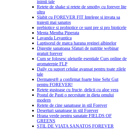
inimii tale
Retete de shake si retete de smothy cu forever lite
ultra
Slabit cu FOREVER FIT Intelege si invata sa
traiesti mai sanatos
prebiotice si probiotice ce sunt pre si pro bioticele
Menta Mentha Piperata
Lavanda Levantica
Laptisorul de matca harana reginei albinelor
Digestie sanatoasa Sfaturi de nutritie webinar
gratuit forever
Cum se folosesc uleiurile esentiale Curs online de
aromaterpie FLP
Daily cu suport celular avansat pentru toate zilele
tale
Dermatest® a confirmat foarte bine Sehr Gut
pentru FOREVER!
Retete gustoase cu fructe, delicii cu aloe vera
Postul de Pasti o necesitate in dieta omului
modern
Retete de cine sanatoase in stil Forever
Deserturi sanatoase in stil Forever
Hrana verde pentru sanatate FIELDS OF
GREENS
STIL DE VIATA SANATOS FOREVER