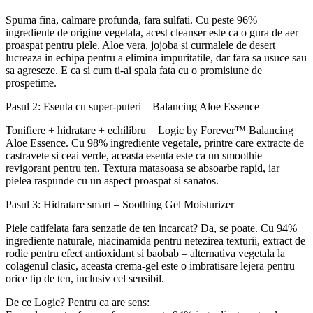
Spuma fina, calmare profunda, fara sulfati. Cu peste 96%
ingrediente de origine vegetala, acest cleanser este ca o gura de aer
proaspat pentru piele. Aloe vera, jojoba si curmalele de desert
lucreaza in echipa pentru a elimina impuritatile, dar fara sa usuce sau
sa agreseze. E ca si cum ti-ai spala fata cu o promisiune de
prospetime.
Pasul 2: Esenta cu super-puteri – Balancing Aloe Essence
Tonifiere + hidratare + echilibru = Logic by Forever™ Balancing
Aloe Essence. Cu 98% ingrediente vegetale, printre care extracte de
castravete si ceai verde, aceasta esenta este ca un smoothie
revigorant pentru ten. Textura matasoasa se absoarbe rapid, iar
pielea raspunde cu un aspect proaspat si sanatos.
Pasul 3: Hidratare smart – Soothing Gel Moisturizer
Piele catifelata fara senzatie de ten incarcat? Da, se poate. Cu 94%
ingrediente naturale, niacinamida pentru netezirea texturii, extract de
rodie pentru efect antioxidant si baobab – alternativa vegetala la
colagenul clasic, aceasta crema-gel este o imbratisare lejera pentru
orice tip de ten, inclusiv cel sensibil.
De ce Logic? Pentru ca are sens: