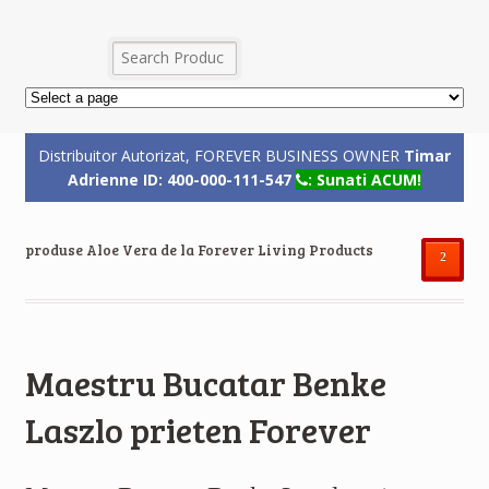
Distribuitor Autorizat, FOREVER BUSINESS OWNER
Timar
Adrienne ID: 400-000-111-547
: Sunati ACUM!
produse Aloe Vera de la Forever Living Products
²
Maestru Bucatar Benke
Laszlo prieten Forever