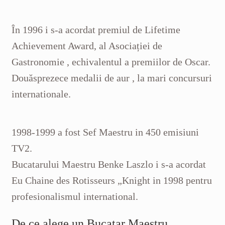
În 1996
i s-a acordat premiul
de Lifetime
Achievement Award, al Asociației de
Gastronomie
,
echivalentul a
premiilor
de Oscar.
D
ouăsprezece
medalii de aur
, la mari
concursuri
internationale
.
1998-1999
a fost
Sef Maestru in 450
emisiuni
TV2
.
Bucatarului Maestru Benke Laszlo i s-a acordat
Eu
Chaine des
Rotisseurs
„
Knight
in 1998
pentru
profesional
ismul
international
.
De ce alege un Bucatar Maestru