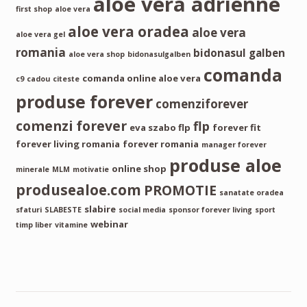
aloe vera adrienne
first shop
aloe vera
aloe vera oradea
aloe vera
aloe vera gel
romania
bidonasul galben
aloe vera shop
bidonasulgalben
comanda
comanda online aloe vera
c9
cadou
citeste
produse forever
comenziforever
comenzi forever
flp
eva szabo flp
forever fit
forever living romania
forever romania
manager forever
produse aloe
online shop
minerale
MLM
motivatie
produsealoe.com
PROMOTIE
sanatate oradea
slabire
sfaturi
SLABESTE
social media
sponsor forever living
sport
webinar
timp liber
vitamine