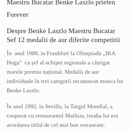
Maestru Bucatar Benke Laszlo prieten
Forever
Despre Benke Laszlo Maestru Bucatar
Sef 12 medalii de aur diferite competitii
În anul 1988
,
in
Frankfurt
la Olimpiada
„
IKA
Hoga
”
ca
șef
al
echipei
regionale
a câștigat
marele premiu
național
.
Medalii de aur
individuale în
trei categorii
recunoscut
munca lui
Benke Laszlo.
În anul 1992
, la
Sevilla
, la Targul
Mondial
, a
cooperat
cu restaurantul
Mathias
,
treaba lui era
acordarea
titlul de
cel mai bun
restaurant
.