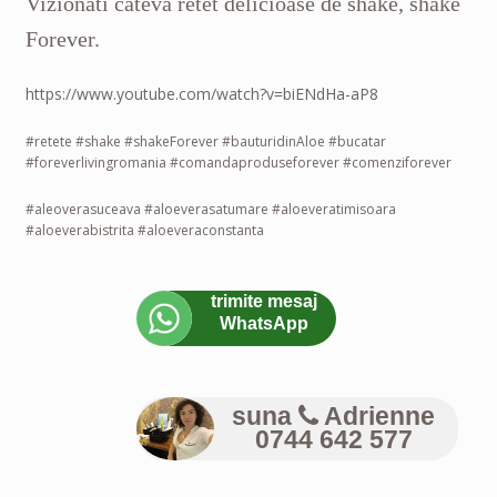
Vizionati cateva retet delicioase de shake, shake
Forever.
https://www.youtube.com/watch?v=biENdHa-aP8
#retete #shake #shakeForever #bauturidinAloe #bucatar
#foreverlivingromania #comandaproduseforever #comenziforever
#aleoverasuceava #aloeverasatumare #aloeveratimisoara
#aloeverabistrita #aloeveraconstanta
trimite mesaj
WhatsApp
suna
Adrienne
0744 642 577