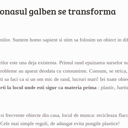
idonasul galben se transforma
enilor. Suntem homo sapient si stim sa folosim un obiect in dif
lor este una deja existenta. Primul rand epuizarea surselor na
e probleme au aparut deodata cu consumism. Consum, se strica,
 sa faci ca si un om mic de rand, lucruri mari! Iei toate obiect
orti la locul unde esti sigur ca materia prima
: plastic, harti
 si frecvente obiecte din casa, locul de munca: recicleaza fla
. Cele mai simple reguli, de adaugat evita pungile plastice!