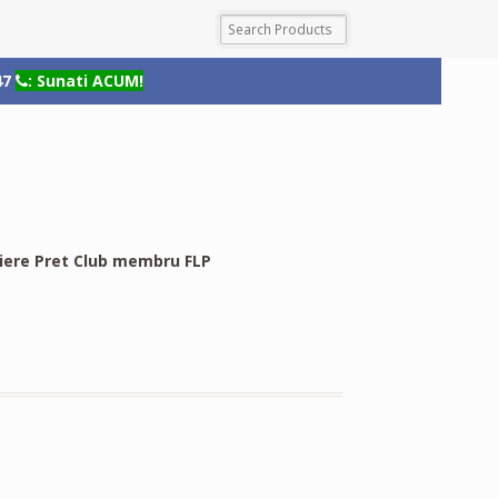
47
: Sunati ACUM!
riere Pret Club membru FLP