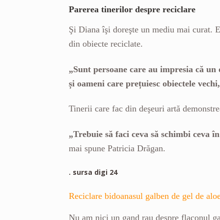
Parerea tinerilor despre reciclare
Şi Diana îşi doreşte un mediu mai curat. E
din obiecte reciclate.
„Sunt persoane care au impresia că un o
și oameni care prețuiesc obiectele vechi
Tinerii care fac din deşeuri artă demonstre
„Trebuie să faci ceva să schimbi ceva în
mai spune Patricia Drăgan.
. sursa digi 24
Reciclare bidoanasul galben de gel de 
Nu am nici un gand rau despre flaconul g