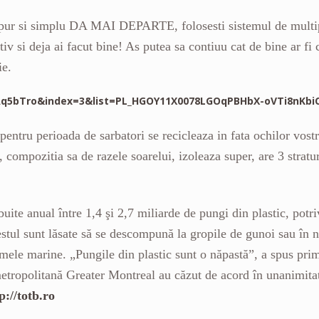
i pur si simplu DA MAI DEPARTE, folosesti sistemul de multipl
tiv si deja ai facut bine! As putea sa contiuu cat de bine ar fi
ie.
Aq5bTro&index=3&list=PL_HGOY11X0078LGOqPBHbX-oVTi8nKbi
pentru perioada de sarbatori se recicleaza in fata ochilor vost
, compozitia sa de razele soarelui, izoleaza super, are 3 stratu
buite anual între 1,4 şi 2,7 miliarde de pungi din plastic, potr
restul sunt lăsate să se descompună la gropile de gunoi sau în 
stemele marine. „Pungile din plastic sunt o năpastă”, a spus pr
etropolitană Greater Montreal au căzut de acord în unanimitat
p://totb.ro