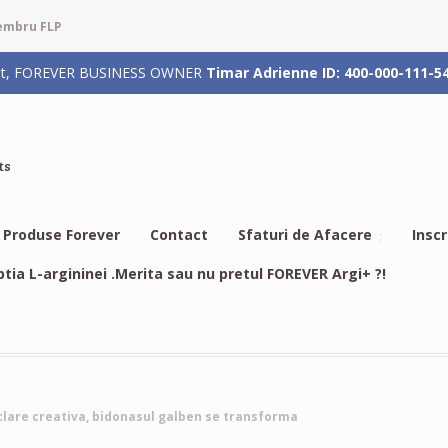
membru FLP
rizat, FOREVER BUSINESS OWNER
Timar Adrienne ID: 400-000-111-5
ts
Produse Forever
Contact
Sfaturi de Afacere
Insc
btia L-argininei .Merita sau nu pretul FOREVER Argi+ ?!
clare creativa, bidonasul galben se transforma