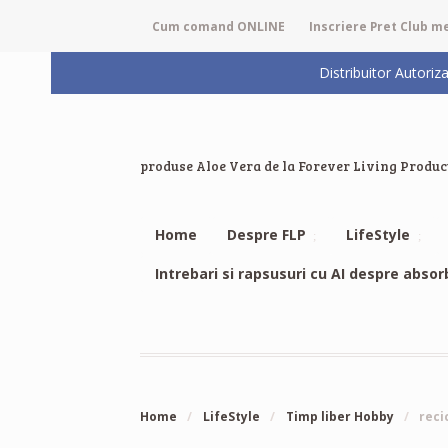
Cum comand ONLINE
Inscriere Pret Club 
Distribuitor Auto
produse Aloe Vera de la Forever Living Produc
Home
Despre FLP
LifeStyle
Intrebari si rapsusuri cu AI despre absor
Home
/
LifeStyle
/
Timp liber Hobby
/
reci