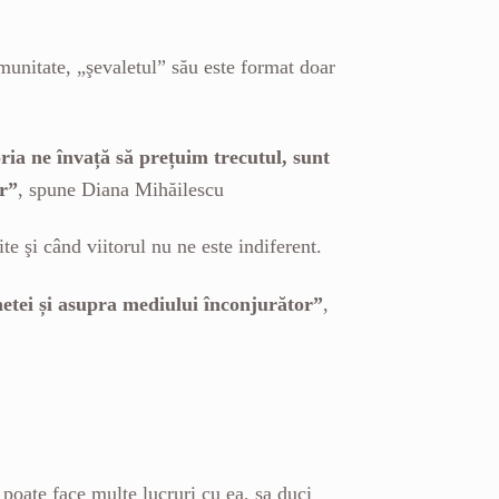
munitate, „şevaletul” său este format doar
ia ne învață să prețuim trecutul, sunt
or”
, spune Diana Mihăilescu
e şi când viitorul nu ne este indiferent.
netei și asupra mediului înconjurător”
,
se poate face multe lucruri cu ea, sa duci