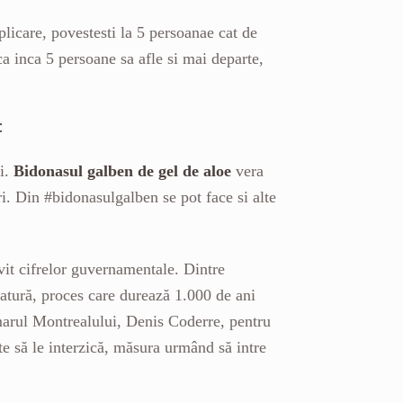
icare, povestesti la 5 persoanae cat de
 ca inca 5 persoane sa afle si mai departe,
C
ri.
Bidonasul galben de gel de aloe
vera
ri. Din #bidonasulgalben se pot face si alte
ivit cifrelor guvernamentale. Dintre
natură, proces care durează 1.000 de ani
imarul Montrealului, Denis Coderre, pentru
e să le interzică, măsura urmând să intre