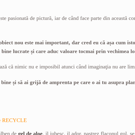
ste pasionată de pictură, iar de când face parte din această co
biect nou este mai important, dar cred eu că așa cum istor
, bine lucrate și care aduc valoare tocmai prin vechimea l
ază că nimic nu e imposibil atunci când imaginaţia nu are limit
 bine și să ai grijă de amprenta pe care o ai tu asupra pla
aloe RECYCLE
alben de
gel de aloe
, il iubesc, il ador, pastrez flaconul gol, 