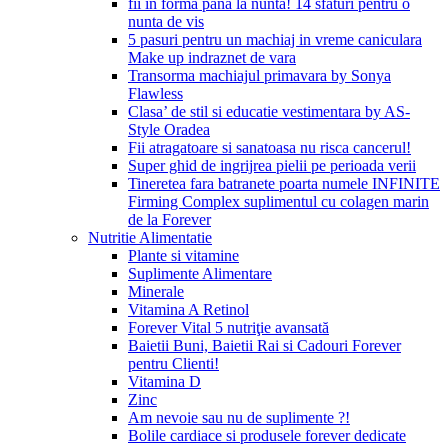
fii in forma pana la nunta! 14 sfaturi pentru o
nunta de vis
5 pasuri pentru un machiaj in vreme caniculara
Make up indraznet de vara
Transorma machiajul primavara by Sonya
Flawless
Clasa’ de stil si educatie vestimentara by AS-
Style Oradea
Fii atragatoare si sanatoasa nu risca cancerul!
Super ghid de ingrijrea pielii pe perioada verii
Tineretea fara batranete poarta numele INFINITE
Firming Complex suplimentul cu colagen marin
de la Forever
Nutritie Alimentatie
Plante si vitamine
Suplimente Alimentare
Minerale
Vitamina A Retinol
Forever Vital 5 nutriţie avansată
Baietii Buni, Baietii Rai si Cadouri Forever
pentru Clienti!
Vitamina D
Zinc
Am nevoie sau nu de suplimente ?!
Bolile cardiace si produsele forever dedicate