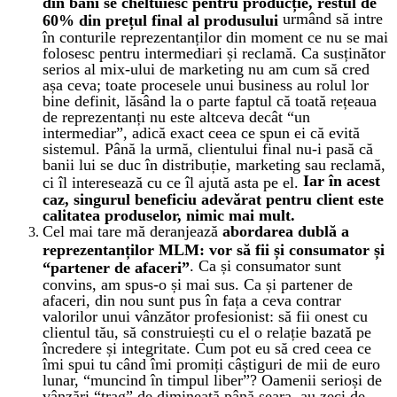
din bani se cheltuiesc pentru producție, restul de
urmând să intre
60% din prețul final al produsului
în conturile reprezentanților din moment ce nu se mai
folosesc pentru intermediari și reclamă. Ca susținător
serios al mix-ului de marketing nu am cum să cred
așa ceva; toate procesele unui business au rolul lor
bine definit, lăsând la o parte faptul că toată rețeaua
de reprezentanți nu este altceva decât “un
intermediar”, adică exact ceea ce spun ei că evită
sistemul. Până la urmă, clientului final nu-i pasă că
banii lui se duc în distribuție, marketing sau reclamă,
Iar în acest
ci îl interesează cu ce îl ajută asta pe el.
caz, singurul beneficiu adevărat pentru client este
calitatea produselor, nimic mai mult.
Cel mai tare mă deranjează
abordarea dublă a
reprezentanților MLM: vor să fii și consumator și
. Ca și consumator sunt
“partener de afaceri”
convins, am spus-o și mai sus. Ca și partener de
afaceri, din nou sunt pus în fața a ceva contrar
valorilor unui vânzător profesionist: să fii onest cu
clientul tău, să construiești cu el o relație bazată pe
încredere și integritate. Cum pot eu să cred ceea ce
îmi spui tu când îmi promiți câștiguri de mii de euro
lunar, “muncind în timpul liber”? Oamenii serioși de
vânzări “trag” de dimineață până seara, au zeci de