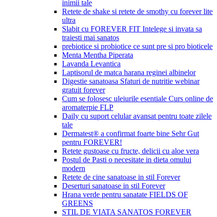
inimii tale
Retete de shake si retete de smothy cu forever lite
ultra
Slabit cu FOREVER FIT Intelege si invata sa
traiesti mai sanatos
prebiotice si probiotice ce sunt pre si pro bioticele
Menta Mentha Piperata
Lavanda Levantica
Laptisorul de matca harana reginei albinelor
Digestie sanatoasa Sfaturi de nutritie webinar
gratuit forever
Cum se folosesc uleiurile esentiale Curs online de
aromaterpie FLP
Daily cu suport celular avansat pentru toate zilele
tale
Dermatest® a confirmat foarte bine Sehr Gut
pentru FOREVER!
Retete gustoase cu fructe, delicii cu aloe vera
Postul de Pasti o necesitate in dieta omului
modern
Retete de cine sanatoase in stil Forever
Deserturi sanatoase in stil Forever
Hrana verde pentru sanatate FIELDS OF
GREENS
STIL DE VIATA SANATOS FOREVER