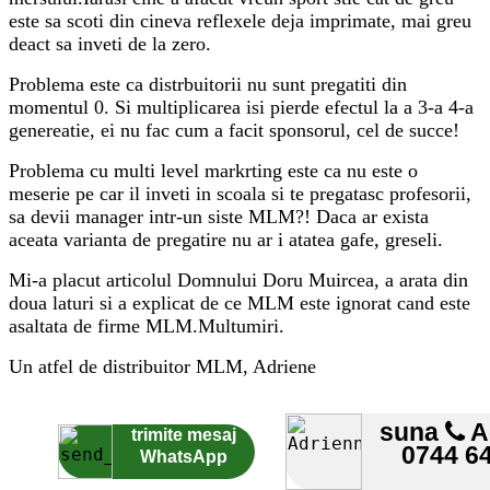
este sa scoti din cineva reflexele deja imprimate, mai greu
deact sa inveti de la zero.
Problema este ca distrbuitorii nu sunt pregatiti din
momentul 0. Si multiplicarea isi pierde efectul la a 3-a 4-a
genereatie, ei nu fac cum a facit sponsorul, cel de succe!
Problema cu multi level markrting este ca nu este o
meserie pe car il inveti in scoala si te pregatasc profesorii,
sa devii manager intr-un siste MLM?! Daca ar exista
aceata varianta de pregatire nu ar i atatea gafe, greseli.
Mi-a placut articolul Domnului Doru Muircea, a arata din
doua laturi si a explicat de ce MLM este ignorat cand este
asaltata de firme MLM.Multumiri.
Un atfel de distribuitor MLM, Adriene
suna
A
trimite mesaj
0744 6
WhatsApp