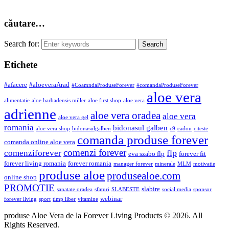
căutare…
Search for:
Etichete
#afacere
#aloeveraArad
#CoamndaProduseForever
#comandaProduseForever
aloe vera
alimentatie
aloe barbadensis miller
aloe first shop
aloe vera
adrienne
aloe vera oradea
aloe vera
aloe vera gel
romania
bidonasul galben
aloe vera shop
bidonasulgalben
c9
cadou
citeste
comanda produse forever
comanda online aloe vera
comenzi forever
flp
comenziforever
eva szabo flp
forever fit
forever living romania
forever romania
manager forever
minerale
MLM
motivatie
produse aloe
produsealoe.com
online shop
PROMOTIE
slabire
sanatate oradea
sfaturi
SLABESTE
social media
sponsor
webinar
forever living
sport
timp liber
vitamine
produse Aloe Vera de la Forever Living Products © 2026. All
Rights Reserved.