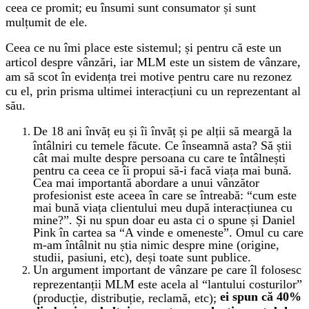
ceea ce promit; eu însumi sunt consumator și sunt
mulțumit de ele.
Ceea ce nu îmi place este sistemul; și pentru că este un
articol despre vânzări, iar MLM este un sistem de vânzare,
am să scot în evidența trei motive pentru care nu rezonez
cu el, prin prisma ultimei interacțiuni cu un reprezentant al
său.
De 18 ani învăț eu și îi învăț și pe alții să meargă la
întâlniri cu temele făcute. Ce înseamnă asta? Să știi
cât mai multe despre persoana cu care te întâlnești
pentru ca ceea ce îi propui să-i facă viața mai bună.
Cea mai importantă abordare a unui vânzător
profesionist este aceea în care se întreabă: “cum este
mai bună viața clientului meu după interacțiunea cu
mine?”. Și nu spun doar eu asta ci o spune și Daniel
Pink în cartea sa “A vinde e omeneste”. Omul cu care
m-am întâlnit nu știa nimic despre mine (origine,
studii, pasiuni, etc), deși toate sunt publice.
Un argument important de vânzare pe care îl folosesc
reprezentanții MLM este acela al “lantului costurilor”
ei spun că 40%
(producție, distribuție, reclamă, etc);