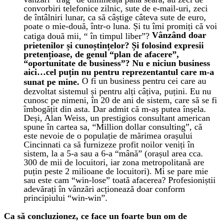
convorbiri telefonice zilnic, sute de e-mail-uri, zeci
de întâlniri lunar, ca să câștige câteva sute de euro,
poate o mie-două, într-o luna. Și tu îmi promiți că voi
Vânzând doar
catiga două mii, “ în timpul liber”?
prietenilor și cunoștințelor? Și folosind expresii
pretențioase, de genul “plan de afacere”,
“oportunitate de business”? Nu e niciun business
aici…cel puțin nu pentru reprezentantul care m-a
O fi un business pentru cei care au
sunat pe mine.
dezvoltat sistemul și pentru alți câțiva, puțini. Eu nu
cunosc pe nimeni, în 20 de ani de sistem, care să se fi
îmbogățit din asta. Dar admit că m-aș putea înșela.
Deși, Alan Weiss, un prestigios consultant american
spune în cartea sa, “Million dollar consulting”, că
este nevoie de o populație de mărimea orașului
Cincinnati ca să furnizeze profit noilor veniți în
sistem, la a 5-a sau a 6-a “mână” (orașul area cca.
300 de mii de locuitori, iar zona metropolitană are
puțin peste 2 milioane de locuitori). Mi se pare mie
sau este cam “win-lose” toată afacerea? Profesioniștii
adevărați în vânzări acționează doar conform
principiului “win-win”.
Ca să concluzionez, ce face un foarte bun om de