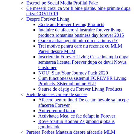
Escroci pe Social Media Profilul Fake
Ce meserii crezi ca vor fi bine platite, bine primite dupa
criza COVID 19
Despre Forever Living
36 de ani Forever Livinig Products
Intalnire de afacere si instruire forever living
products romanina business day forever 2015
Oare mai bat agentii mlm din usa in usa !?
Trei motive pentru care nu rezonez cu MLM
Pareri despre MLM
Inscriere in Forever Living Ce se intampla dupa
semnarea licentei Forever dupa ce devii Novus
Customer
NOU! Start Your Journey Pack 2020
Cum functioneaza sistemul FOREVER Living
Products. Sistemul online FLP
9 surse de câștig cu Forever Living Products
Vieti de succes cariere de succes
Afecere pentru tineri De ce am nevoie sa incepe
afacerea Forever
Antreprenorul tanar
Activitatea Mea, ce fac defapt in Forever
Rove Startup Bodnar Zsigmond globalis
gondolatok
Parerea Forbes Magazin despre afacerile MLM