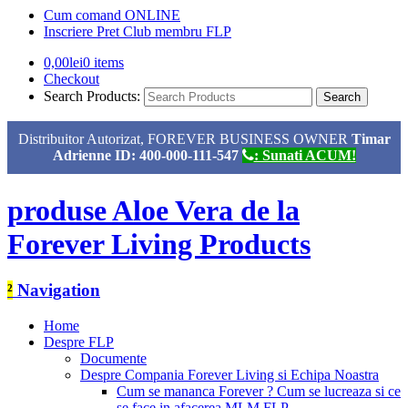
Cum comand ONLINE
Inscriere Pret Club membru FLP
0,00
lei
0 items
Checkout
Search Products:
Distribuitor Autorizat, FOREVER BUSINESS OWNER
Timar
Adrienne ID: 400-000-111-547
: Sunati ACUM!
produse Aloe Vera de la
Forever Living Products
²
Navigation
Home
Despre FLP
Documente
Despre Compania Forever Living si Echipa Noastra
Cum se mananca Forever ? Cum se lucreaza si ce
se face in afacerea MLM FLP