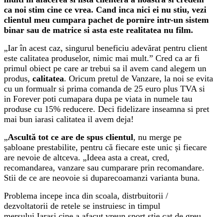
ca noi stim cine ce vrea. Cand inca nici ei nu stiu, vezi
clientul meu cumpara pachet de pornire intr-un sistem
binar sau de matrice si asta este realitatea nu film.
„Iar în acest caz, singurul beneficiu adevărat pentru client
este calitatea produselor, nimic mai mult.” Cred ca ar fi
primul obiect pe care ar trebui sa il avem cand alegem un
produs,
calitatea
. Oricum pretul de Vanzare, la noi se evita
cu un formualr si prima comanda de 25 euro plus TVA si
in Forever poti cumapara dupa pe viata in numele tau
produse cu 15% reducere. Deci fidelizare inseamna si pret
mai bun iarasi calitatea il avem deja!
„
Ascultă tot ce are de spus clientul
, nu merge pe
șabloane prestabilite, pentru că fiecare este unic și fiecare
are nevoie de altceva. „Ideea asta a creat, cred,
recomandarea, vanzare sau cumparare prin recomandare.
Stii de ce are neovoie si duparecoamanzi varianta buna.
Problema incepe inca din scoala, distrbuitorii /
dezvoltatorii de retele se instruiesc in timpul
mersului.Iarasi cine a afacut vreun sport stie cat de greu