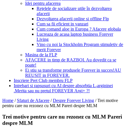
Idei pentru afacerea
Reţelele de socializare utile în dezvoltarea
afacerii
Dezvoltarea afacerii online si offline Flp
Cum sa fii eficient in vanzari
Cum comand aloe in Europa ? Afacere globala
Lucreaza de acasa laptop business Forever
Living
Vino cu noi la Stockholm Program stimuletiv de
merit Forever
Masina de la FLP
AFACERE in timp de RAZBOI. Au dovedit ca se
poate!
Ei stiu sa transforme produsele Forever in succes!AU
REUSIT in FOREVER.
Inscriere Pret Club membru FLP
Intrebari si rapsusuri cu AI despre absorbtia L-argininei
.Merita sau nu pretul FOREVER Argi+ ?!
Home
/
Sfaturi de Afacere
/
Despre Forever Living
/
Trei motive
pentru care nu rezonez cu MLM Pareri despre MLM
Trei motive pentru care nu rezonez cu MLM Pareri
despre MLM