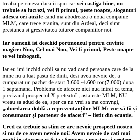
treaba pe cineva daca ii spui ca:
vei castiga bine, nu
trebuie sa lucrezi, vei fi primul, peste noapte, sloganuri
adesea ori auzite
cand ma abodreaza o noua companie
MLM, care trece granita, sunt din Ardeal, deci simt
presiunea si gresivitatea tuturor companiilor noi.
Iar oamenii isi deschid portmoneul pentru cuvinte
magice: Nou, Cel mai Nou, Vei fi primul, Peste noapte
te vei imbogatii,
Iar eu imi inchid ochii sa nu vad cand persoana care de la
mine nu a luat pasta de dinti, desi avea nevoie de, a
cumparat un pachet de start 3.600 -4.600 ron(7.000) dupa
1 saptamana. Problema de afacere nici nua intrat ca tema,
precizand prospectul X pretextuL, asta este MLM, NU
vreau sa adud de ea, sper ca nu vrei sa ma convngi,
„abordarea dublă a reprezentanților MLM: vor să fii și
consumator și partener de afaceri” – listit din ecuatie.
Cred ca trebuie sa stim ce are nevoie prospectl nostru
si nu de ce avem nevoie noi! Avem nevoie de cati mai
multi in afacerea si lista clientera a noastra si credem