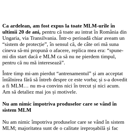
Ca ardelean, am fost expus la toate MLM-urile în
ultimii 20 de ani,
pentru că toate au intrat în România din
Ungaria, via Transilvania. Într-o perioadă chiar aveam un
“sistem de protecție”, în sensul că, de câte ori mă suna
cineva să-mi propună o afacere, replica mea era: “spune-
mi din start dacă e MLM ca să nu ne pierdem timpul,
pentru că nu mă interesează”.
Între timp mi-am pierdut “antrenamentul” și am acceptat
întâlnirea fără să întreb despre ce este vorba; și s-a dovedit
a fi MLM… nu m-a convins nici în trecut și nici acum.
Am să detaliez mai jos și motivele.
Nu am nimic împotriva produselor care se vând în
sistem MLM
Nu am nimic împotriva produselor care se vând în sistem
MLM; majoritatea sunt de o calitate ireproșabilă și fac