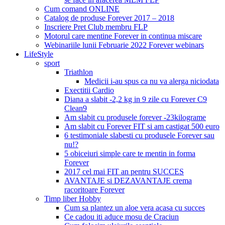
Cum comand ONLINE
Catalog de produse Forever 2017 – 2018
Inscriere Pret Club membru FLP
Motorul care mentine Forever in continua miscare
Webinariile lunii Februarie 2022 Forever webinars
LifeStyle
sport
Triathlon
Medicii i-au spus ca nu va alerga niciodata
Exectitii Cardio
Diana a slabit -2,2 kg in 9 zile cu Forever C9
Clean9
Am slabit cu produsele forever -23kilograme
Am slabit cu Forever FIT si am castigat 500 euro
6 testimoniale slabesti cu produsele Forever sau
nu!?
5 obiceiuri simple care te mentin in forma
Forever
2017 cel mai FIT an pentru SUCCES
AVANTAJE si DEZAVANTAJE crema
racoritoare Forever
Timp liber Hobby
Cum sa plantez un aloe vera acasa cu succes
Ce cadou iti aduce mosu de Craciun