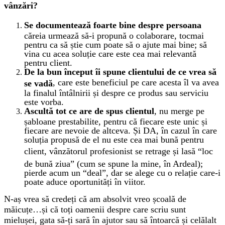
vânzări?
Se documentează foarte bine despre persoana
căreia urmează să-i propună o colaborare, tocmai
pentru ca să știe cum poate să o ajute mai bine; să
vina cu acea soluție care este cea mai relevantă
pentru client.
De la bun început îi spune clientului de ce vrea să
, care este beneficiul pe care acesta îl va avea
se vadă
la finalul întâlnirii și despre ce produs sau serviciu
este vorba.
Ascultă tot ce are de spus clientul
, nu merge pe
șabloane prestabilite, pentru că fiecare este unic și
fiecare are nevoie de altceva. Și DA, în cazul în care
soluția propusă de el nu este cea mai bună pentru
client, vânzătorul profesionist se retrage și lasă “loc
de bună ziua” (cum se spune la mine, în Ardeal);
pierde acum un “deal”, dar se alege cu o relație care-i
poate aduce oportunități în viitor.
N-aș vrea să credeți că am absolvit vreo școală de
măicuțe…și că toți oamenii despre care scriu sunt
mielușei, gata să-ți sară în ajutor sau să întoarcă și celălalt