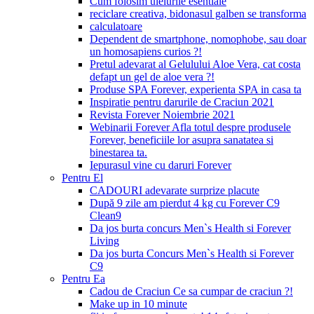
Cum folosim uleiurile esentiale
reciclare creativa, bidonasul galben se transforma
calculatoare
Dependent de smartphone, nomophobe, sau doar
un homosapiens curios ?!
Pretul adevarat al Gelulului Aloe Vera, cat costa
defapt un gel de aloe vera ?!
Produse SPA Forever, experienta SPA in casa ta
Inspiratie pentru darurile de Craciun 2021
Revista Forever Noiembrie 2021
Webinarii Forever Afla totul despre produsele
Forever, beneficiile lor asupra sanatatea si
binestarea ta.
Iepurasul vine cu daruri Forever
Pentru El
CADOURI adevarate surprize placute
După 9 zile am pierdut 4 kg cu Forever C9
Clean9
Da jos burta concurs Men`s Health si Forever
Living
Da jos burta Concurs Men`s Health si Forever
C9
Pentru Ea
Cadou de Craciun Ce sa cumpar de craciun ?!
Make up in 10 minute