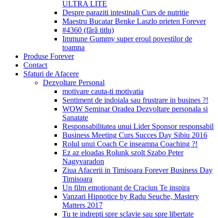
ULTRA LITE
Despre paraziti intestinali Curs de nutritie
Maestru Bucatar Benke Laszlo prieten Forever
#4360 (fără titlu)
Immune Gummy super eroul povestilor de
toamna
Produse Forever
Contact
Sfaturi de Afacere
Dezvoltare Personal
motivare cauta-ti motivatia
Sentiment de indoiala sau frustrare in busines ?!
WOW Seminar Oradea Dezvoltare personala si
Sanatate
Responsabilitatea unui Lider Sponsor responsabil
Business Meeting Curs Succes Day Sibiu 2016
Rolul unui Coach Ce inseamna Coaching ?!
Ez az eloadas Rolunk szolt Szabo Peter
Nagyvaradon
Ziua Afacerii in Timisoara Forever Business Day
Timisoara
Un film emotionant de Craciun Te inspira
Vanzari Hipnotice by Radu Seuche, Mastery
Matters 2017
Tu te indrepti spre sclavie sau spre libertate