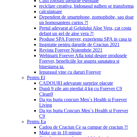
Cum folosim uleiurile esentiale
reciclare creativa, bidonasul galben se transforma
calculatoare
Dependent de smartphone, nomophobe, sau doar
un homosapiens curios ?!
Pretul adevarat al Gelulului Aloe Vera, cat costa
defapt un gel de aloe vera ?!
Produse SPA Forever, experienta SPA in casa ta
Inspiratie pentru darurile de Craciun 2021
Revista Forever Noiembrie 2021
Webinarii Forever Afla totul despre produsele
Forever, beneficiile lor asupra sanatatea si
binestarea ta.
Iepurasul vine cu daruri Forever
Pentru El
CADOURI adevarate surprize placute
După 9 zile am pierdut 4 kg cu Forever C9
Clean9
Da jos burta concurs Men`s Health si Forever
Living
Da jos burta Concurs Men`s Health si Forever
C9
Pentru Ea
Cadou de Craciun Ce sa cumpar de craciun ?!
Make up in 10 minute