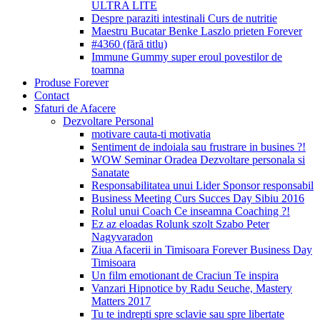
ULTRA LITE
Despre paraziti intestinali Curs de nutritie
Maestru Bucatar Benke Laszlo prieten Forever
#4360 (fără titlu)
Immune Gummy super eroul povestilor de
toamna
Produse Forever
Contact
Sfaturi de Afacere
Dezvoltare Personal
motivare cauta-ti motivatia
Sentiment de indoiala sau frustrare in busines ?!
WOW Seminar Oradea Dezvoltare personala si
Sanatate
Responsabilitatea unui Lider Sponsor responsabil
Business Meeting Curs Succes Day Sibiu 2016
Rolul unui Coach Ce inseamna Coaching ?!
Ez az eloadas Rolunk szolt Szabo Peter
Nagyvaradon
Ziua Afacerii in Timisoara Forever Business Day
Timisoara
Un film emotionant de Craciun Te inspira
Vanzari Hipnotice by Radu Seuche, Mastery
Matters 2017
Tu te indrepti spre sclavie sau spre libertate