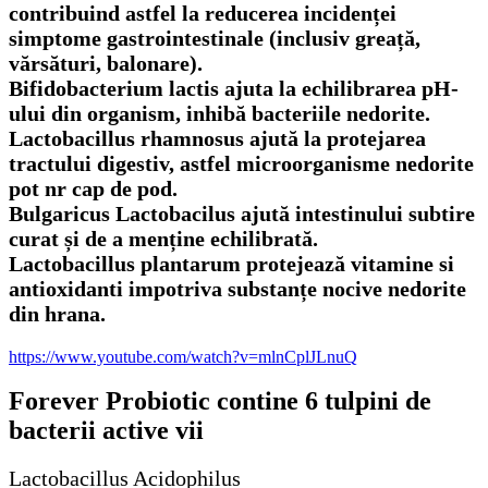
contribuind astfel la reducerea incidenței
simptome gastrointestinale (inclusiv greață,
vărsături, balonare).
Bifidobacterium lactis ajuta la echilibrarea pH-
ului din organism, inhibă bacteriile nedorite.
Lactobacillus rhamnosus ajută la protejarea
tractului digestiv, astfel microorganisme nedorite
pot nr cap de pod.
Bulgaricus Lactobacilus ajută intestinului subtire
curat și de a menține echilibrată.
Lactobacillus plantarum protejează vitamine si
antioxidanti impotriva substanțe nocive nedorite
din hrana.
https://www.youtube.com/watch?v=mlnCplJLnuQ
Forever Probiotic contine 6 tulpini de
bacterii active vii
Lactobacillus Acidophilus