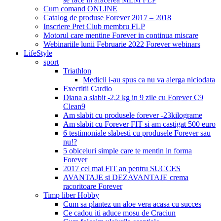
Cum comand ONLINE
Catalog de produse Forever 2017 – 2018
Inscriere Pret Club membru FLP
Motorul care mentine Forever in continua miscare
Webinariile lunii Februarie 2022 Forever webinars
LifeStyle
sport
Triathlon
Medicii i-au spus ca nu va alerga niciodata
Exectitii Cardio
Diana a slabit -2,2 kg in 9 zile cu Forever C9
Clean9
Am slabit cu produsele forever -23kilograme
Am slabit cu Forever FIT si am castigat 500 euro
6 testimoniale slabesti cu produsele Forever sau
nu!?
5 obiceiuri simple care te mentin in forma
Forever
2017 cel mai FIT an pentru SUCCES
AVANTAJE si DEZAVANTAJE crema
racoritoare Forever
Timp liber Hobby
Cum sa plantez un aloe vera acasa cu succes
Ce cadou iti aduce mosu de Craciun