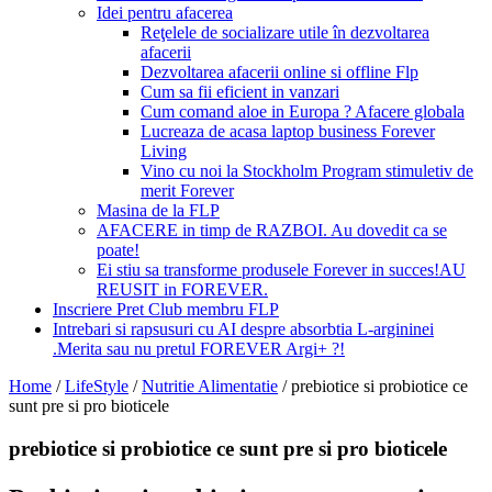
Idei pentru afacerea
Reţelele de socializare utile în dezvoltarea
afacerii
Dezvoltarea afacerii online si offline Flp
Cum sa fii eficient in vanzari
Cum comand aloe in Europa ? Afacere globala
Lucreaza de acasa laptop business Forever
Living
Vino cu noi la Stockholm Program stimuletiv de
merit Forever
Masina de la FLP
AFACERE in timp de RAZBOI. Au dovedit ca se
poate!
Ei stiu sa transforme produsele Forever in succes!AU
REUSIT in FOREVER.
Inscriere Pret Club membru FLP
Intrebari si rapsusuri cu AI despre absorbtia L-argininei
.Merita sau nu pretul FOREVER Argi+ ?!
Home
/
LifeStyle
/
Nutritie Alimentatie
/
prebiotice si probiotice ce
sunt pre si pro bioticele
prebiotice si probiotice ce sunt pre si pro bioticele