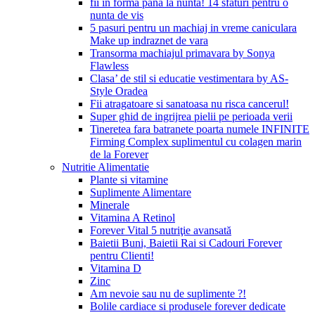
fii in forma pana la nunta! 14 sfaturi pentru o
nunta de vis
5 pasuri pentru un machiaj in vreme caniculara
Make up indraznet de vara
Transorma machiajul primavara by Sonya
Flawless
Clasa’ de stil si educatie vestimentara by AS-
Style Oradea
Fii atragatoare si sanatoasa nu risca cancerul!
Super ghid de ingrijrea pielii pe perioada verii
Tineretea fara batranete poarta numele INFINITE
Firming Complex suplimentul cu colagen marin
de la Forever
Nutritie Alimentatie
Plante si vitamine
Suplimente Alimentare
Minerale
Vitamina A Retinol
Forever Vital 5 nutriţie avansată
Baietii Buni, Baietii Rai si Cadouri Forever
pentru Clienti!
Vitamina D
Zinc
Am nevoie sau nu de suplimente ?!
Bolile cardiace si produsele forever dedicate