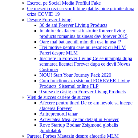
Escroci pe Social Media Profilul Fake
Ce meserii crezi ca vor fi bine platite, bine primite dupa
criza COVID 19
Despre Forever Living
36 de ani Forever Livinig Products
Intalnire de afacere si instruire forever living
products romanina business day forever 2015
Oare mai bat agentii mlm din usa in usa !?
Trei motive pentru care nu rezonez cu MLM
Pareri despre MLM
Inscriere in Forever Living Ce se intampla dupa
semnarea licentei Forever dupa ce devii Novus
Customer
NOU! Start Your Journey Pack 2020
Cum functioneaza sistemul FOREVER Living
Products. Sistemul online FLP
9 surse de câștig cu Forever Living Products
Vieti de succes cariere de succes
Afecere pentru tineri De ce am nevoie sa incepe
afacerea Forever
Antreprenorul tanar
Activitatea Mea, ce fac defapt in Forever
Rove Startup Bodnar Zsigmond globalis
gondolatok
Parerea Forbes Magazin despre afacerile MLM