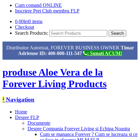
Cum comand ONLINE
Inscriere Pret Club membru FLP
0,00
lei
0 items
Checkout
Search Products:
Distribuitor Autorizat, FOREVER BUSINESS OWNER
Timar
Adrienne ID: 400-000-111-547
: Sunati ACUM!
produse Aloe Vera de la
Forever Living Products
²
Navigation
Home
Despre FLP
Documente
Despre Compania Forever Living si Echipa Noastra
Cum se mananca Forever ? Cum se lucreaza si ce
se face in afacerea MLM FLP