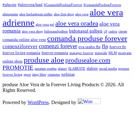
#afacere
#aloeveraArad
#CoamndaProduseForever
#comandaProduseForever
aloe vera
alimentatie
aloe barbadensis miller
aloe first shop
aloe vera
adrienne
aloe vera oradea
aloe vera
aloe vera gel
romania
bidonasul galben
aloe vera shop
bidonasulgalben
c9
cadou
citeste
comanda produse forever
comanda online aloe vera
comenzi forever
flp
comenziforever
eva szabo flp
forever fit
forever living romania
forever romania
manager forever
minerale
MLM
motivatie
produse aloe
produsealoe.com
online shop
PROMOTIE
slabire
sanatate oradea
sfaturi
SLABESTE
social media
sponsor
webinar
forever living
sport
timp liber
vitamine
produse Aloe Vera de la Forever Living Products © 2026. All
Rights Reserved.
Powered by
WordPress
. Designed by