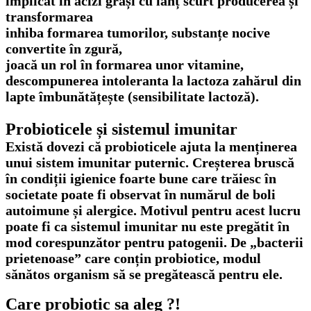
implicat în acizi grași cu lanț scurt producerea și
transformarea
inhiba formarea tumorilor, substanțe nocive
convertite în zgură,
joacă un rol în formarea unor vitamine,
descompunerea intoleranta la lactoza zahărul din
lapte îmbunătățește (sensibilitate lactoză).
Probioticele și sistemul imunitar
Există dovezi că probioticele ajuta la menținerea
unui sistem imunitar puternic. Creșterea bruscă
în condiții igienice foarte bune care trăiesc în
societate poate fi observat în numărul de boli
autoimune și alergice. Motivul pentru acest lucru
poate fi ca sistemul imunitar nu este pregătit în
mod corespunzător pentru patogenii. De „bacterii
prietenoase” care conțin probiotice, modul
sănătos organism să se pregătească pentru ele.
Care probiotic sa aleg ?!