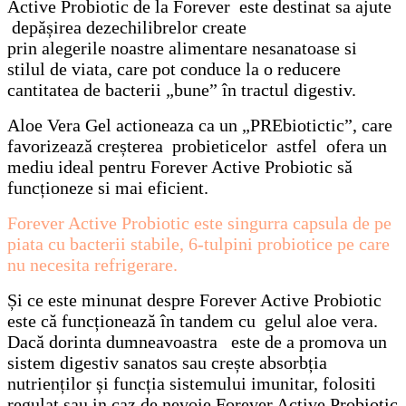
Active Probiotic de la Forever este destinat sa ajute
depășirea dezechilibrelor create
prin alegerile noastre alimentare nesanatoase si
stilul de viata, care pot conduce la o reducere
cantitatea de bacterii „bune” în tractul digestiv.
Aloe Vera Gel actioneaza ca un „PREbiotictic”, care
favorizează creșterea probieticelor astfel ofera un
mediu ideal pentru Forever Active Probiotic să
funcționeze si mai eficient.
Forever Active Probiotic este singurra capsula de pe
piata cu bacterii stabile, 6-tulpini probiotice pe care
nu necesita refrigerare.
Și ce este minunat despre Forever Active Probiotic
este că funcționează în tandem cu gelul aloe vera.
Dacă dorinta dumneavoastra este de a promova un
sistem digestiv sanatos sau crește absorbția
nutrienților și funcția sistemului imunitar, folositi
regulat sau in caz de nevoie Forever Active Probiotic