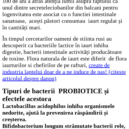
100 de ani a atras atenția lumii asupra faptului că
unul dintre secreteleciobanilor din balcani pentru
logenvitatea este asociat cu o functiei intestinale
sanatoase, acești păstori consumau iaurt regulat și
în cantități mari.
În timpul cercetarilor oameni de stiinta rusi au
descoperit ca bacteriile lactice în iaurt inhiba
digestie, bacterii intestinale activități producătoare
de toxine. Flora naturala de iaurt este diferit de flora
iaurturilor si chefirilor de pe rafturi,
create de
industria laptelui doar de a ne induce de nas! (citeste
articolul despre danon)
Tipuri de bacterii PROBIOTICE și
efectele acestora
Lactobacillus acidophilus inhiba organismele
nedorite, ajută la prevenirea răspândirii și
creșterea.
Bifidobacterium longum strămutate bacterii rele,