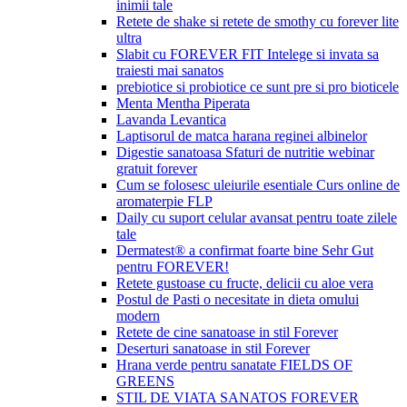
inimii tale
Retete de shake si retete de smothy cu forever lite
ultra
Slabit cu FOREVER FIT Intelege si invata sa
traiesti mai sanatos
prebiotice si probiotice ce sunt pre si pro bioticele
Menta Mentha Piperata
Lavanda Levantica
Laptisorul de matca harana reginei albinelor
Digestie sanatoasa Sfaturi de nutritie webinar
gratuit forever
Cum se folosesc uleiurile esentiale Curs online de
aromaterpie FLP
Daily cu suport celular avansat pentru toate zilele
tale
Dermatest® a confirmat foarte bine Sehr Gut
pentru FOREVER!
Retete gustoase cu fructe, delicii cu aloe vera
Postul de Pasti o necesitate in dieta omului
modern
Retete de cine sanatoase in stil Forever
Deserturi sanatoase in stil Forever
Hrana verde pentru sanatate FIELDS OF
GREENS
STIL DE VIATA SANATOS FOREVER