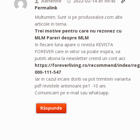
Adrienne
2022-02-14 at 09:45
Permalink
Multumim. Sunt si pe produsealoe.com alte
articole in tema.
Trei motive pentru care nu rezonez cu
MLM Pareri despre MLM
In fiecare luna apare o revista REVISTA
FOREVER care in viitor va poate inspira, va
puteti abona la newsletter creind un cont aici
https://foreverliving.ro/recommend/index/reg
000-111-547
Iar in cazul incare doriti va pot trimitein varianta
pdf revistele anterioare pe1 -10 ani.
Comunicam pe e-mail sau whatsapp.
Răspunde