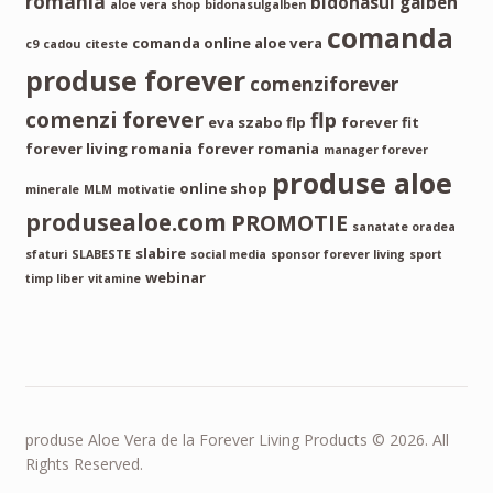
romania
bidonasul galben
aloe vera shop
bidonasulgalben
comanda
comanda online aloe vera
c9
cadou
citeste
produse forever
comenziforever
comenzi forever
flp
eva szabo flp
forever fit
forever living romania
forever romania
manager forever
produse aloe
online shop
minerale
MLM
motivatie
produsealoe.com
PROMOTIE
sanatate oradea
slabire
sfaturi
SLABESTE
social media
sponsor forever living
sport
webinar
timp liber
vitamine
produse Aloe Vera de la Forever Living Products © 2026. All
Rights Reserved.