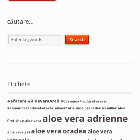
căutare…
Etichete
#afacere
#aloeveraArad
#CoamndaProduseForever
#comandaProduseForever
alimentatie
aloe barbadensis miller
aloe
aloe vera adrienne
first shop
aloe vera
aloe vera oradea
aloe vera
aloe vera gel