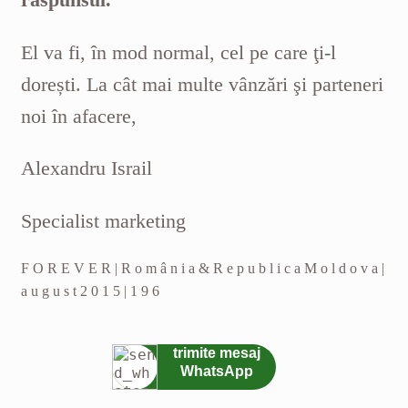
El va fi, în mod normal, cel pe care ţi-l
dorești. La cât mai multe vânzări şi parteneri
noi în afacere,
Alexandru Israil
Specialist marketing
F O R E V E R | R o m â n i a & R e p u b l i c a M o l d o v a |
a u g u s t 2 0 1 5 | 1 9 6
trimite mesaj
WhatsApp