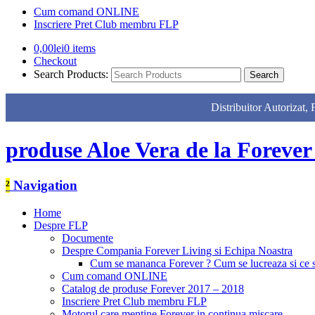
Cum comand ONLINE
Inscriere Pret Club membru FLP
0,00
lei
0 items
Checkout
Search Products:
Distribuitor Autor
produse Aloe Vera de la Forever
²
Navigation
Home
Despre FLP
Documente
Despre Compania Forever Living si Echipa Noastra
Cum se mananca Forever ? Cum se lucreaza si ce
Cum comand ONLINE
Catalog de produse Forever 2017 – 2018
Inscriere Pret Club membru FLP
Motorul care mentine Forever in continua miscare