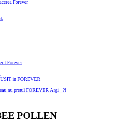
facerea Forever
ok
erit Forever
!
U REUSIT in FOREVER.
ita sau nu pretul FOREVER Argi+ ?!
BEE POLLEN