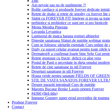
Zinc
Am nevoie sau nu de suplimente ?!
Bolile cardiace si produsele forever dedicate inimii 
Retete de shake si retete de smothy cu forever lite u
Slabit cu FOREVER FIT Intelege si invata sa traie
prebiotice si probiotice ce sunt pre si pro bioticele
Menta Mentha Piperata
Lavanda Levantica
Laptisorul de matca harana reginei albinelor
Digestie sanatoasa Sfaturi de nutritie webinar gratu
Cum se folosesc uleiurile esentiale Curs online de
Daily cu suport celular avansat pentru toate zilele t
Dermatest® a confirmat foarte bine Sehr Gut p
Retete gustoase cu fructe, delicii cu aloe vera
Postul de Pasti o necesitate in dieta omului modern
Retete de cine sanatoase in stil Forever
Deserturi sanatoase in stil Forever
Hrana verde pentru sanatate FIELDS OF GREE
STIL DE VIATA SANATOS FOREVER ULTRA
Despre paraziti intestinali Curs de nutritie
Maestru Bucatar Benke Laszlo prieten Forever
#4360 (fără titlu)
Immune Gummy super eroul povestilor de toamna
Produse Forever
Contact