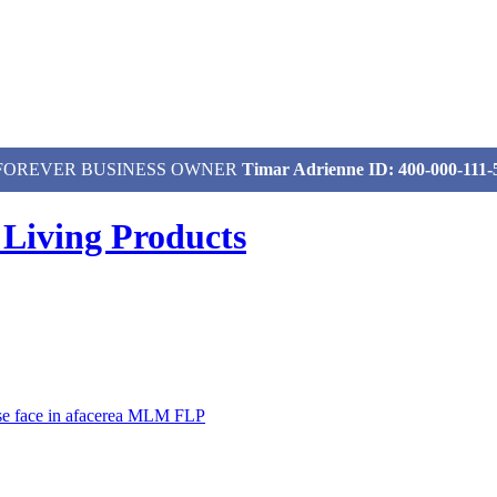
izat, FOREVER BUSINESS OWNER
Timar Adrienne ID: 400-000-111-
 Living Products
 se face in afacerea MLM FLP