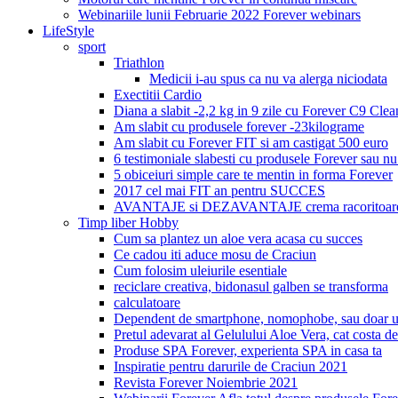
Webinariile lunii Februarie 2022 Forever webinars
LifeStyle
sport
Triathlon
Medicii i-au spus ca nu va alerga niciodata
Exectitii Cardio
Diana a slabit -2,2 kg in 9 zile cu Forever C9 Cle
Am slabit cu produsele forever -23kilograme
Am slabit cu Forever FIT si am castigat 500 euro
6 testimoniale slabesti cu produsele Forever sau nu
5 obiceiuri simple care te mentin in forma Forever
2017 cel mai FIT an pentru SUCCES
AVANTAJE si DEZAVANTAJE crema racoritoare
Timp liber Hobby
Cum sa plantez un aloe vera acasa cu succes
Ce cadou iti aduce mosu de Craciun
Cum folosim uleiurile esentiale
reciclare creativa, bidonasul galben se transforma
calculatoare
Dependent de smartphone, nomophobe, sau doar u
Pretul adevarat al Gelulului Aloe Vera, cat costa de
Produse SPA Forever, experienta SPA in casa ta
Inspiratie pentru darurile de Craciun 2021
Revista Forever Noiembrie 2021