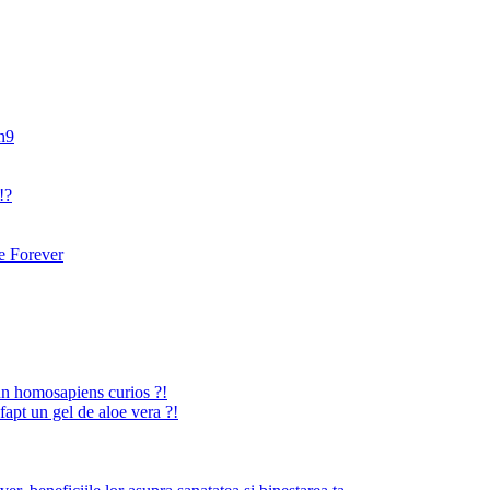
an9
!?
 Forever
n homosapiens curios ?!
fapt un gel de aloe vera ?!