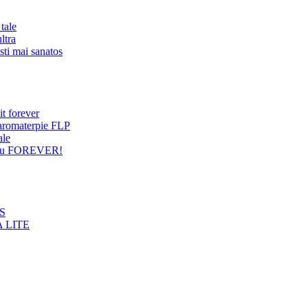
tale
ltra
sti mai sanatos
it forever
 aromaterpie FLP
ale
entru FOREVER!
NS
 LITE