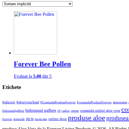
Forever Bee Pollen
Evaluat la
5.00
din 5
Etichete
#afacere
#aloeveraArad
#CoamndaProduseForever
#comandaProduseForever
alimentatie
co
bidonasul galben
comanda online aloe vera
bidonasulgalben
c9
cadou
citeste
produse aloe
produsea
online shop
forever
minerale
MLM
motivatie
produse Aloe Vera de la Forever Living Products © 2026. All Rights