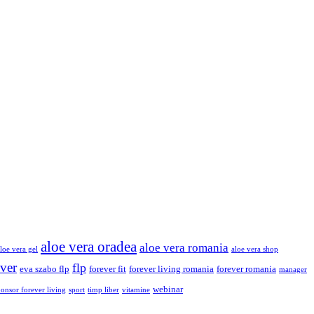
aloe vera oradea
aloe vera romania
loe vera gel
aloe vera shop
ver
flp
eva szabo flp
forever fit
forever living romania
forever romania
manager
webinar
ponsor forever living
sport
timp liber
vitamine