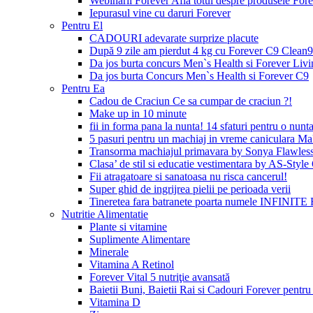
Webinarii Forever Afla totul despre produsele Foreve
Iepurasul vine cu daruri Forever
Pentru El
CADOURI adevarate surprize placute
După 9 zile am pierdut 4 kg cu Forever C9 Clean9
Da jos burta concurs Men`s Health si Forever Livi
Da jos burta Concurs Men`s Health si Forever C9
Pentru Ea
Cadou de Craciun Ce sa cumpar de craciun ?!
Make up in 10 minute
fii in forma pana la nunta! 14 sfaturi pentru o nunta
5 pasuri pentru un machiaj in vreme caniculara Ma
Transorma machiajul primavara by Sonya Flawles
Clasa’ de stil si educatie vestimentara by AS-Styl
Fii atragatoare si sanatoasa nu risca cancerul!
Super ghid de ingrijrea pielii pe perioada verii
Tineretea fara batranete poarta numele INFINITE 
Nutritie Alimentatie
Plante si vitamine
Suplimente Alimentare
Minerale
Vitamina A Retinol
Forever Vital 5 nutriţie avansată
Baietii Buni, Baietii Rai si Cadouri Forever pentru 
Vitamina D