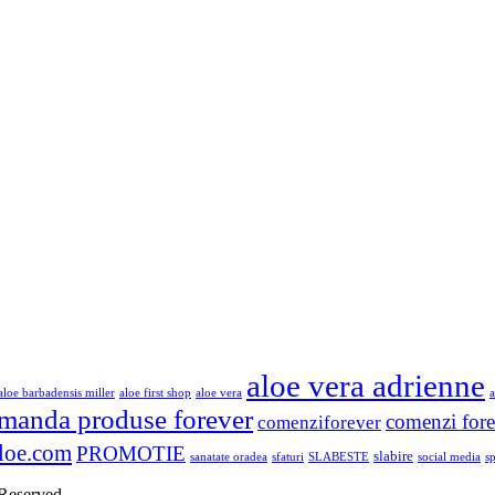
aloe vera adrienne
aloe barbadensis miller
aloe first shop
aloe vera
a
manda produse forever
comenzi fore
comenziforever
loe.com
PROMOTIE
slabire
sanatate oradea
sfaturi
SLABESTE
social media
s
 Reserved.