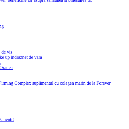
r, beneficiile lor asupra sanatatea si binestarea ta.
ng
 de vis
ke up indraznet de vara
s
e Oradea
Firming Complex suplimentul cu colagen marin de la Forever
Clienti!