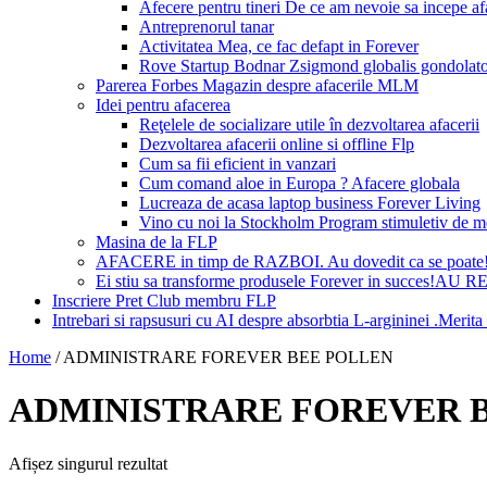
Afecere pentru tineri De ce am nevoie sa incepe a
Antreprenorul tanar
Activitatea Mea, ce fac defapt in Forever
Rove Startup Bodnar Zsigmond globalis gondolat
Parerea Forbes Magazin despre afacerile MLM
Idei pentru afacerea
Reţelele de socializare utile în dezvoltarea afacerii
Dezvoltarea afacerii online si offline Flp
Cum sa fii eficient in vanzari
Cum comand aloe in Europa ? Afacere globala
Lucreaza de acasa laptop business Forever Living
Vino cu noi la Stockholm Program stimuletiv de m
Masina de la FLP
AFACERE in timp de RAZBOI. Au dovedit ca se poate
Ei stiu sa transforme produsele Forever in succes!A
Inscriere Pret Club membru FLP
Intrebari si rapsusuri cu AI despre absorbtia L-argininei .Mer
Home
/
ADMINISTRARE FOREVER BEE POLLEN
ADMINISTRARE FOREVER 
Afișez singurul rezultat