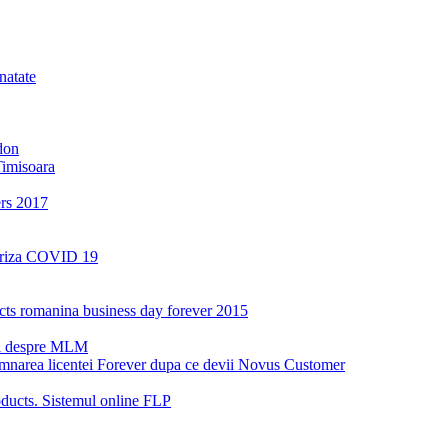
natate
don
Timisoara
ers 2017
a criza COVID 19
oducts romanina business day forever 2015
ri despre MLM
emnarea licentei Forever dupa ce devii Novus Customer
ucts. Sistemul online FLP