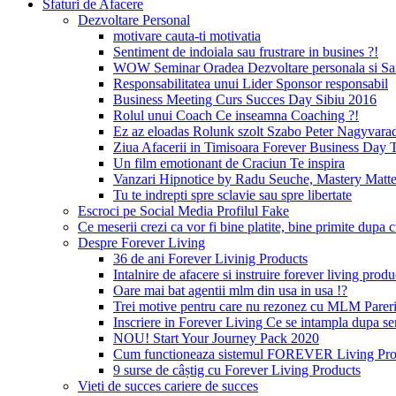
Sfaturi de Afacere
Dezvoltare Personal
motivare cauta-ti motivatia
Sentiment de indoiala sau frustrare in busines ?!
WOW Seminar Oradea Dezvoltare personala si Sa
Responsabilitatea unui Lider Sponsor responsabil
Business Meeting Curs Succes Day Sibiu 2016
Rolul unui Coach Ce inseamna Coaching ?!
Ez az eloadas Rolunk szolt Szabo Peter Nagyvara
Ziua Afacerii in Timisoara Forever Business Day 
Un film emotionant de Craciun Te inspira
Vanzari Hipnotice by Radu Seuche, Mastery Matt
Tu te indrepti spre sclavie sau spre libertate
Escroci pe Social Media Profilul Fake
Ce meserii crezi ca vor fi bine platite, bine primite dup
Despre Forever Living
36 de ani Forever Livinig Products
Intalnire de afacere si instruire forever living pr
Oare mai bat agentii mlm din usa in usa !?
Trei motive pentru care nu rezonez cu MLM Pare
Inscriere in Forever Living Ce se intampla dupa s
NOU! Start Your Journey Pack 2020
Cum functioneaza sistemul FOREVER Living Prod
9 surse de câștig cu Forever Living Products
Vieti de succes cariere de succes