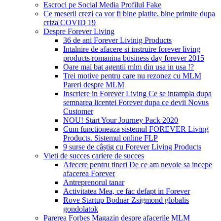
Escroci pe Social Media Profilul Fake
Ce meserii crezi ca vor fi bine platite, bine primite dupa
criza COVID 19
Despre Forever Living
36 de ani Forever Livinig Products
Intalnire de afacere si instruire forever living
products romanina business day forever 2015
Oare mai bat agentii mlm din usa in usa !?
Trei motive pentru care nu rezonez cu MLM
Pareri despre MLM
Inscriere in Forever Living Ce se intampla dupa
semnarea licentei Forever dupa ce devii Novus
Customer
NOU! Start Your Journey Pack 2020
Cum functioneaza sistemul FOREVER Living
Products. Sistemul online FLP
9 surse de câștig cu Forever Living Products
Vieti de succes cariere de succes
Afecere pentru tineri De ce am nevoie sa incepe
afacerea Forever
Antreprenorul tanar
Activitatea Mea, ce fac defapt in Forever
Rove Startup Bodnar Zsigmond globalis
gondolatok
Parerea Forbes Magazin despre afacerile MLM