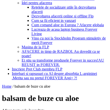
Idei pentru afacerea
Reţelele de socializare utile în dezvoltarea
afacerii
Dezvoltarea afacerii online si offline Flp
Cum sa fii eficient in vanzari
Cum comand aloe in Europa ? Afacere globala
Lucreaza de acasa laptop business Forever
Living
Vino cu noi la Stockholm Program stimuletiv de
merit Forever
Masina de la FLP
AFACERE in timp de RAZBOI. Au dovedit ca se
poate!
Ei stiu sa transforme produsele Forever in succes!AU
REUSIT in FOREVER.
Inscriere Pret Club membru FLP
Intrebari si rapsusuri cu AI despre absorbtia L-argininei
.Merita sau nu pretul FOREVER Argi+ ?!
Home
/
balsam de buze cu aloe
balsam de buze cu aloe