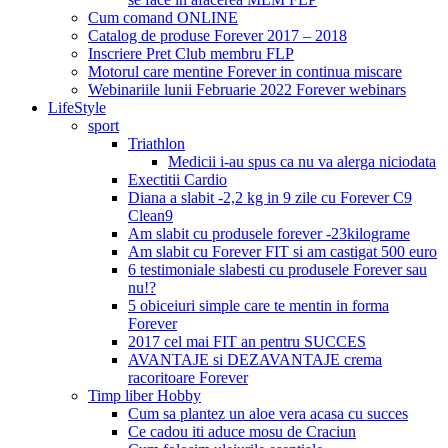
Cum comand ONLINE
Catalog de produse Forever 2017 – 2018
Inscriere Pret Club membru FLP
Motorul care mentine Forever in continua miscare
Webinariile lunii Februarie 2022 Forever webinars
LifeStyle
sport
Triathlon
Medicii i-au spus ca nu va alerga niciodata
Exectitii Cardio
Diana a slabit -2,2 kg in 9 zile cu Forever C9
Clean9
Am slabit cu produsele forever -23kilograme
Am slabit cu Forever FIT si am castigat 500 euro
6 testimoniale slabesti cu produsele Forever sau
nu!?
5 obiceiuri simple care te mentin in forma
Forever
2017 cel mai FIT an pentru SUCCES
AVANTAJE si DEZAVANTAJE crema
racoritoare Forever
Timp liber Hobby
Cum sa plantez un aloe vera acasa cu succes
Ce cadou iti aduce mosu de Craciun