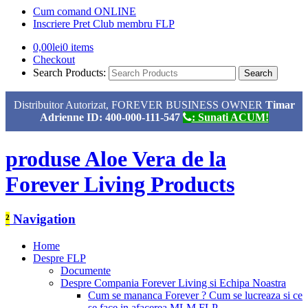
Cum comand ONLINE
Inscriere Pret Club membru FLP
0,00
lei
0 items
Checkout
Search Products:
Distribuitor Autorizat, FOREVER BUSINESS OWNER
Timar
Adrienne ID: 400-000-111-547
: Sunati ACUM!
produse Aloe Vera de la
Forever Living Products
²
Navigation
Home
Despre FLP
Documente
Despre Compania Forever Living si Echipa Noastra
Cum se mananca Forever ? Cum se lucreaza si ce
se face in afacerea MLM FLP