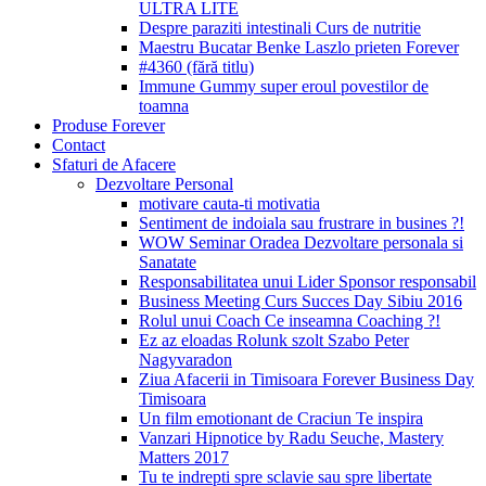
ULTRA LITE
Despre paraziti intestinali Curs de nutritie
Maestru Bucatar Benke Laszlo prieten Forever
#4360 (fără titlu)
Immune Gummy super eroul povestilor de
toamna
Produse Forever
Contact
Sfaturi de Afacere
Dezvoltare Personal
motivare cauta-ti motivatia
Sentiment de indoiala sau frustrare in busines ?!
WOW Seminar Oradea Dezvoltare personala si
Sanatate
Responsabilitatea unui Lider Sponsor responsabil
Business Meeting Curs Succes Day Sibiu 2016
Rolul unui Coach Ce inseamna Coaching ?!
Ez az eloadas Rolunk szolt Szabo Peter
Nagyvaradon
Ziua Afacerii in Timisoara Forever Business Day
Timisoara
Un film emotionant de Craciun Te inspira
Vanzari Hipnotice by Radu Seuche, Mastery
Matters 2017
Tu te indrepti spre sclavie sau spre libertate