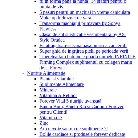
fii in forma pana la nunta! 14 sfaturi pentru o
nunta de vis
5 pasuri pentru un machiaj in vreme caniculara
Make up indraznet de vara
Transorma machiajul primavara by Sonya
Flawless
Clasa’ de stil si educatie vestimentara by AS-
Style Oradea
Fii atragatoare si sanatoasa nu risca cancerul!
Super ghid de ingrijrea pielii pe perioada verii
Tineretea fara batranete poarta numele INFINITE
Firming Complex suplimentul cu colagen marin
de la Forever
Nutritie Alimentatie
Plante si vitamine
Suplimente Alimentare
Minerale
Vitamina A Retinol
Forever Vital 5 nutriţie avansată
Baietii Buni, Baietii Rai si Cadouri Forever
pentru Clienti!
Vitamina D
Zinc
Am nevoie sau nu de suplimente ?!
Bolile cardiace si produsele forever dedicate