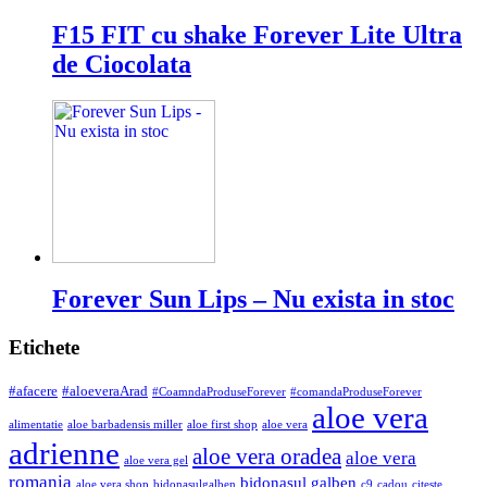
F15 FIT cu shake Forever Lite Ultra
de Ciocolata
Forever Sun Lips – Nu exista in stoc
Etichete
#afacere
#aloeveraArad
#CoamndaProduseForever
#comandaProduseForever
aloe vera
alimentatie
aloe barbadensis miller
aloe first shop
aloe vera
adrienne
aloe vera oradea
aloe vera
aloe vera gel
romania
bidonasul galben
aloe vera shop
bidonasulgalben
c9
cadou
citeste