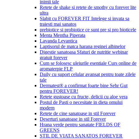
inimii tale
Retete de shake si retete de smothy cu forever lite
ultra
Slabit cu FOREVER FIT Intelege si invata sa
traiesti mai sanatos
prebiotice si probiotice ce sunt pre si pro bioticele
Menta Mentha Piperata
Lavanda Levantica
Laptisorul de matca harana reginei albinelor
Digestie sanatoasa Sfaturi de nutritie webinar
gratuit forever
Cum se folosesc uleiurile esentiale Curs online de
aromaterpie FLP
Daily cu suport celular avansat pentru toate zilele
tale
Dermatest® a confirmat foarte bine Sehr Gut
pentru FOREVER!
Retete gustoase cu fructe, delicii cu aloe vera
Postul de Pasti o necesitate in dieta omului
modern
Retete de cine sanatoase in stil Forever
Deserturi sanatoase in stil Forever
Hrana verde pentru sanatate FIELDS OF
GREENS
STIL DE VIATA SANATOS FOREVER