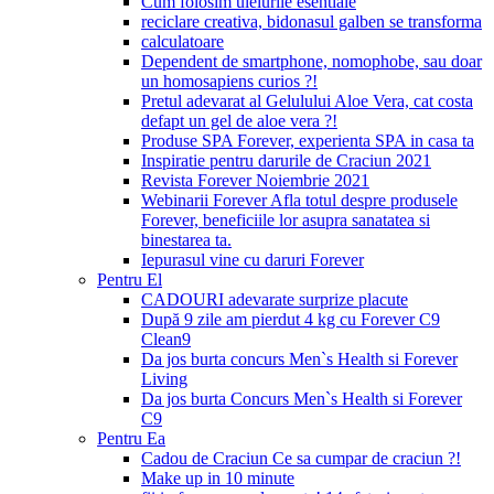
Cum folosim uleiurile esentiale
reciclare creativa, bidonasul galben se transforma
calculatoare
Dependent de smartphone, nomophobe, sau doar
un homosapiens curios ?!
Pretul adevarat al Gelulului Aloe Vera, cat costa
defapt un gel de aloe vera ?!
Produse SPA Forever, experienta SPA in casa ta
Inspiratie pentru darurile de Craciun 2021
Revista Forever Noiembrie 2021
Webinarii Forever Afla totul despre produsele
Forever, beneficiile lor asupra sanatatea si
binestarea ta.
Iepurasul vine cu daruri Forever
Pentru El
CADOURI adevarate surprize placute
După 9 zile am pierdut 4 kg cu Forever C9
Clean9
Da jos burta concurs Men`s Health si Forever
Living
Da jos burta Concurs Men`s Health si Forever
C9
Pentru Ea
Cadou de Craciun Ce sa cumpar de craciun ?!
Make up in 10 minute