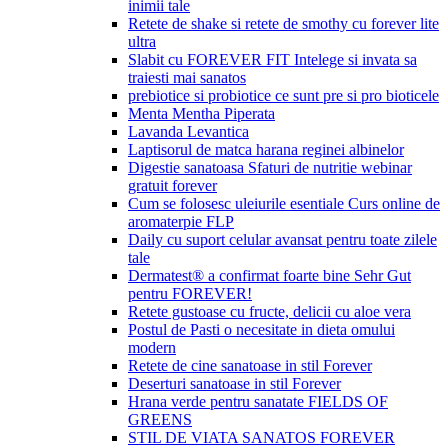
inimii tale
Retete de shake si retete de smothy cu forever lite
ultra
Slabit cu FOREVER FIT Intelege si invata sa
traiesti mai sanatos
prebiotice si probiotice ce sunt pre si pro bioticele
Menta Mentha Piperata
Lavanda Levantica
Laptisorul de matca harana reginei albinelor
Digestie sanatoasa Sfaturi de nutritie webinar
gratuit forever
Cum se folosesc uleiurile esentiale Curs online de
aromaterpie FLP
Daily cu suport celular avansat pentru toate zilele
tale
Dermatest® a confirmat foarte bine Sehr Gut
pentru FOREVER!
Retete gustoase cu fructe, delicii cu aloe vera
Postul de Pasti o necesitate in dieta omului
modern
Retete de cine sanatoase in stil Forever
Deserturi sanatoase in stil Forever
Hrana verde pentru sanatate FIELDS OF
GREENS
STIL DE VIATA SANATOS FOREVER