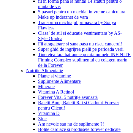
fii in forma pana la nunta! 14 sfaturi pentru o
nunta de vis
5 pasuri pentru un machiaj in vreme caniculara
Make up indraznet de vara
Transorma machiajul primavara by Sonya
Flawless
Clasa’ de stil si educatie vestimentara by AS-
Style Oradea
Fii atragatoare si sanatoasa nu risca cancerul!
Super ghid de ingrijrea pielii pe perioada verii
Tineretea fara batranete poarta numele INFINITE
Firming Complex suplimentul cu colagen marin
de la Forever
Nutritie Alimentatie
Plante si vitamine
Suplimente Alimentare
Minerale
Vitamina A Retinol
Forever Vital 5 nutriţie avansată
Baietii Buni, Baietii Rai si Cadouri Forever
pentru Clienti!
Vitamina D
Zinc
Am nevoie sau nu de suplimente ?!
Bolile cardiace si produsele forever dedicate