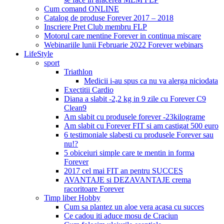
Cum comand ONLINE
Catalog de produse Forever 2017 – 2018
Inscriere Pret Club membru FLP
Motorul care mentine Forever in continua miscare
Webinariile lunii Februarie 2022 Forever webinars
LifeStyle
sport
Triathlon
Medicii i-au spus ca nu va alerga niciodata
Exectitii Cardio
Diana a slabit -2,2 kg in 9 zile cu Forever C9
Clean9
Am slabit cu produsele forever -23kilograme
Am slabit cu Forever FIT si am castigat 500 euro
6 testimoniale slabesti cu produsele Forever sau
nu!?
5 obiceiuri simple care te mentin in forma
Forever
2017 cel mai FIT an pentru SUCCES
AVANTAJE si DEZAVANTAJE crema
racoritoare Forever
Timp liber Hobby
Cum sa plantez un aloe vera acasa cu succes
Ce cadou iti aduce mosu de Craciun