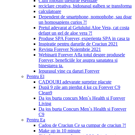
Cum folosim uleiurile esentiale
reciclare creativa, bidonasul galben se transforma
calculatoare
Dependent de smartphone, nomophobe, sau doar
un homosapiens curios ?!
Pretul adevarat al Gelulului Aloe Vera, cat costa
defapt un gel de aloe vera ?!
Produse SPA Forever, experienta SPA in casa ta
Inspiratie pentru darurile de Craciun 2021
Revista Forever Noiembrie 2021
Webinarii Forever Afla totul despre produsele
Forever, beneficiile lor asupra sanatatea si
binestarea ta.
Iepurasul vine cu daruri Forever
Pentru El
CADOURI adevarate surprize placute
După 9 zile am pierdut 4 kg cu Forever C9
Clean9
Da jos burta concurs Men`s Health si Forever
Living
Da jos burta Concurs Men`s Health si Forever
C9
Pentru Ea
Cadou de Craciun Ce sa cumpar de craciun ?!
Make up in 10 minute