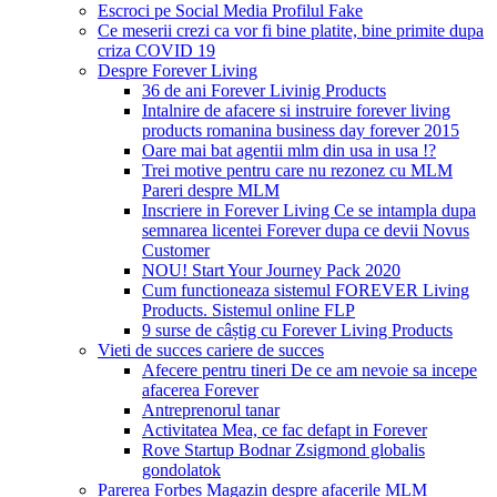
Escroci pe Social Media Profilul Fake
Ce meserii crezi ca vor fi bine platite, bine primite dupa
criza COVID 19
Despre Forever Living
36 de ani Forever Livinig Products
Intalnire de afacere si instruire forever living
products romanina business day forever 2015
Oare mai bat agentii mlm din usa in usa !?
Trei motive pentru care nu rezonez cu MLM
Pareri despre MLM
Inscriere in Forever Living Ce se intampla dupa
semnarea licentei Forever dupa ce devii Novus
Customer
NOU! Start Your Journey Pack 2020
Cum functioneaza sistemul FOREVER Living
Products. Sistemul online FLP
9 surse de câștig cu Forever Living Products
Vieti de succes cariere de succes
Afecere pentru tineri De ce am nevoie sa incepe
afacerea Forever
Antreprenorul tanar
Activitatea Mea, ce fac defapt in Forever
Rove Startup Bodnar Zsigmond globalis
gondolatok
Parerea Forbes Magazin despre afacerile MLM