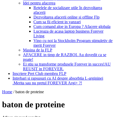
Idei pentru afacerea
Reţelele de socializare utile în dezvoltarea
afacerii
Dezvoltarea afacerii online si offline Flp
Cum sa fii eficient in vanzari
Cum comand aloe in Europa ? Afacere globala
Lucreaza de acasa laptop business Forever
Living
Vino cu noi la Stockholm Program stimuletiv de
merit Forever
Masina de la FLP
AFACERE in timp de RAZBOI. Au dovedit ca se
poate!
Ei stiu sa transforme produsele Forever in succes!AU
REUSIT in FOREVER.
Inscriere Pret Club membru FLP
Intrebari si rapsusuri cu AI despre absorbtia L-argininei
.Merita sau nu pretul FOREVER Argi+ ?!
Home
/
baton de proteine
baton de proteine