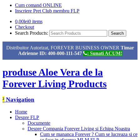
Cum comand ONLINE
Inscriere Pret Club membru FLP
0,00
lei
0 items
Checkout
Search Products:
Distribuitor Autorizat, FOREVER BUSINESS OWNER
Timar
Adrienne ID: 400-000-111-547
: Sunati ACUM!
produse Aloe Vera de la
Forever Living Products
²
Navigation
Home
Despre FLP
Documente
Despre Compania Forever Living si Echipa Noastra
Cum se mananca Forever ? Cum se lucreaza si ce
se face in afacerea MLM FLP