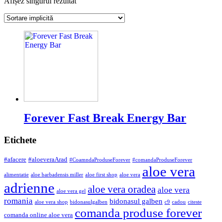
Afișez singurul rezultat
Forever Fast Break Energy Bar
Etichete
#afacere
#aloeveraArad
#CoamndaProduseForever
#comandaProduseForever
aloe vera
alimentatie
aloe barbadensis miller
aloe first shop
aloe vera
adrienne
aloe vera oradea
aloe vera
aloe vera gel
romania
bidonasul galben
aloe vera shop
bidonasulgalben
c9
cadou
citeste
comanda produse forever
comanda online aloe vera