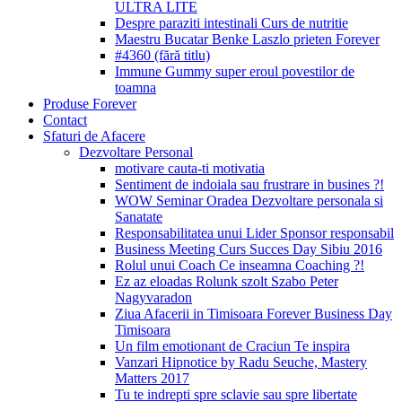
ULTRA LITE
Despre paraziti intestinali Curs de nutritie
Maestru Bucatar Benke Laszlo prieten Forever
#4360 (fără titlu)
Immune Gummy super eroul povestilor de
toamna
Produse Forever
Contact
Sfaturi de Afacere
Dezvoltare Personal
motivare cauta-ti motivatia
Sentiment de indoiala sau frustrare in busines ?!
WOW Seminar Oradea Dezvoltare personala si
Sanatate
Responsabilitatea unui Lider Sponsor responsabil
Business Meeting Curs Succes Day Sibiu 2016
Rolul unui Coach Ce inseamna Coaching ?!
Ez az eloadas Rolunk szolt Szabo Peter
Nagyvaradon
Ziua Afacerii in Timisoara Forever Business Day
Timisoara
Un film emotionant de Craciun Te inspira
Vanzari Hipnotice by Radu Seuche, Mastery
Matters 2017
Tu te indrepti spre sclavie sau spre libertate