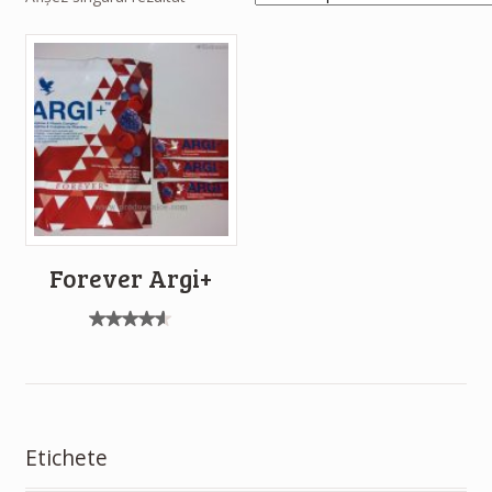
Forever Argi+
Evaluat
la
4.50
din
5
Etichete