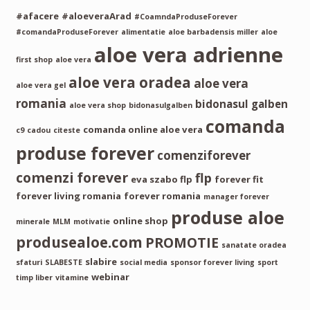
#afacere
#aloeveraArad
#CoamndaProduseForever
#comandaProduseForever
alimentatie
aloe barbadensis miller
aloe
aloe vera adrienne
first shop
aloe vera
aloe vera oradea
aloe vera
aloe vera gel
romania
bidonasul galben
aloe vera shop
bidonasulgalben
comanda
comanda online aloe vera
c9
cadou
citeste
produse forever
comenziforever
comenzi forever
flp
eva szabo flp
forever fit
forever living romania
forever romania
manager forever
produse aloe
online shop
minerale
MLM
motivatie
produsealoe.com
PROMOTIE
sanatate oradea
slabire
sfaturi
SLABESTE
social media
sponsor forever living
sport
webinar
timp liber
vitamine