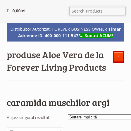
0,00
lei
Distribuitor Autorizat, FOREVER BUSINESS OWNER
Timar
Adrienne ID: 400-000-111-547
: Sunati ACUM!
produse Aloe Vera de la
²
Forever Living Products
caramida muschilor argi
Afișez singurul rezultat