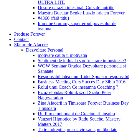
ULTRA LITE
Despre paraziti intestinali Curs de nutritie
Maestru Bucatar Benke Laszlo prieten Forever
#4360 (fără titlu)
Immune Gummy super eroul povestilor de
toamna
Produse Forever
Contact
Sfaturi de Afacere
Dezvoltare Personal
motivare cauta-ti motivatia
Sentiment de indoiala sau frustrare in busines ?!
WOW Seminar Oradea Dezvoltare personala si
Sanatate
Responsabilitatea unui Lider Sponsor responsabil
Business Meeting Curs Succes Day Sibiu 2016
Rolul unui Coach Ce inseamna Coaching ?!
Ez az eloadas Rolunk szolt Szabo Peter
Nagyvaradon
Ziua Afacerii in Timisoara Forever Business Day
Timisoara
Un film emotionant de Craciun Te inspira
Vanzari Hipnotice by Radu Seuche, Mastery
Matters 2017
Tu te indrepti spre sclavie sau spre libertate