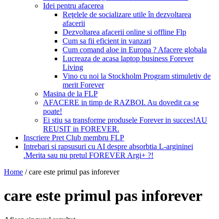
Idei pentru afacerea
Reţelele de socializare utile în dezvoltarea
afacerii
Dezvoltarea afacerii online si offline Flp
Cum sa fii eficient in vanzari
Cum comand aloe in Europa ? Afacere globala
Lucreaza de acasa laptop business Forever
Living
Vino cu noi la Stockholm Program stimuletiv de
merit Forever
Masina de la FLP
AFACERE in timp de RAZBOI. Au dovedit ca se
poate!
Ei stiu sa transforme produsele Forever in succes!AU
REUSIT in FOREVER.
Inscriere Pret Club membru FLP
Intrebari si rapsusuri cu AI despre absorbtia L-argininei
.Merita sau nu pretul FOREVER Argi+ ?!
Home
/
care este primul pas inforever
care este primul pas inforever