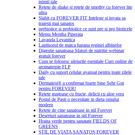
inimii tale
Retete de shake si retete de smothy cu forever lite
ultra
Slabit cu FOREVER FIT Intelege si invata sa
traiesti mai sanatos
prebiotice si probiotice ce sunt pre si pro bioticele
Menta Mentha Piperata
Lavanda Levantica
Laptisorul de matca harana reginei albinelor
Digestie sanatoasa Sfaturi de nutritie webinar
gratuit forever
Cum se folosesc uleiurile esentiale Curs online de
aromaterpie FLP
Daily cu suport celular avansat pentru toate zilele
tale
Dermatest® a confirmat foarte bine Sehr Gut
pentru FOREVER!
Retete gustoase cu fructe, delicii cu aloe vera
Postul de Pasti o necesitate in dieta omului
modern
Retete de cine sanatoase in stil Forever
Deserturi sanatoase in stil Forever
Hrana verde pentru sanatate FIELDS OF
GREENS
STIL DE VIATA SANATOS FOREVER