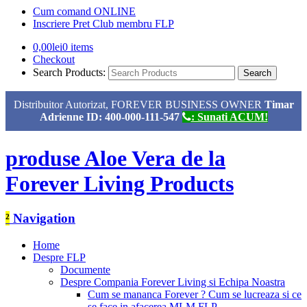
Cum comand ONLINE
Inscriere Pret Club membru FLP
0,00
lei
0 items
Checkout
Search Products:
Distribuitor Autorizat, FOREVER BUSINESS OWNER
Timar
Adrienne ID: 400-000-111-547
: Sunati ACUM!
produse Aloe Vera de la
Forever Living Products
²
Navigation
Home
Despre FLP
Documente
Despre Compania Forever Living si Echipa Noastra
Cum se mananca Forever ? Cum se lucreaza si ce
se face in afacerea MLM FLP