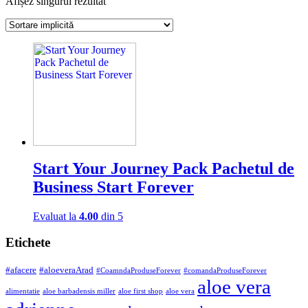
Afișez singurul rezultat
Start Your Journey Pack Pachetul de
Business Start Forever
Evaluat la
4.00
din 5
Etichete
#afacere
#aloeveraArad
#CoamndaProduseForever
#comandaProduseForever
aloe vera
alimentatie
aloe barbadensis miller
aloe first shop
aloe vera