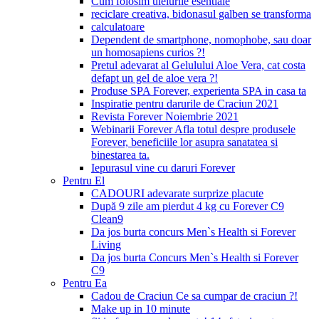
Cum folosim uleiurile esentiale
reciclare creativa, bidonasul galben se transforma
calculatoare
Dependent de smartphone, nomophobe, sau doar
un homosapiens curios ?!
Pretul adevarat al Gelulului Aloe Vera, cat costa
defapt un gel de aloe vera ?!
Produse SPA Forever, experienta SPA in casa ta
Inspiratie pentru darurile de Craciun 2021
Revista Forever Noiembrie 2021
Webinarii Forever Afla totul despre produsele
Forever, beneficiile lor asupra sanatatea si
binestarea ta.
Iepurasul vine cu daruri Forever
Pentru El
CADOURI adevarate surprize placute
După 9 zile am pierdut 4 kg cu Forever C9
Clean9
Da jos burta concurs Men`s Health si Forever
Living
Da jos burta Concurs Men`s Health si Forever
C9
Pentru Ea
Cadou de Craciun Ce sa cumpar de craciun ?!
Make up in 10 minute