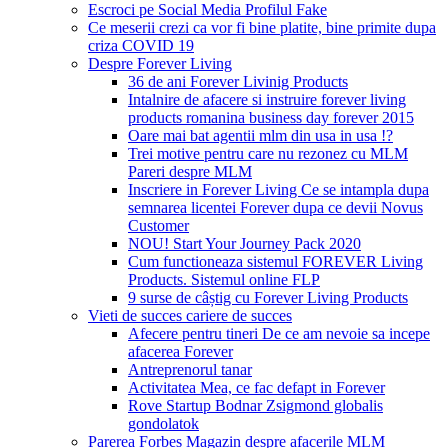
Escroci pe Social Media Profilul Fake
Ce meserii crezi ca vor fi bine platite, bine primite dupa
criza COVID 19
Despre Forever Living
36 de ani Forever Livinig Products
Intalnire de afacere si instruire forever living
products romanina business day forever 2015
Oare mai bat agentii mlm din usa in usa !?
Trei motive pentru care nu rezonez cu MLM
Pareri despre MLM
Inscriere in Forever Living Ce se intampla dupa
semnarea licentei Forever dupa ce devii Novus
Customer
NOU! Start Your Journey Pack 2020
Cum functioneaza sistemul FOREVER Living
Products. Sistemul online FLP
9 surse de câștig cu Forever Living Products
Vieti de succes cariere de succes
Afecere pentru tineri De ce am nevoie sa incepe
afacerea Forever
Antreprenorul tanar
Activitatea Mea, ce fac defapt in Forever
Rove Startup Bodnar Zsigmond globalis
gondolatok
Parerea Forbes Magazin despre afacerile MLM