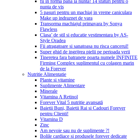
fii in forma pana la nunta! 14 sfaturi pentru o
nunta de vis
5 pasuri pentru un machiaj in vreme caniculara
Make up indraznet de vara
Transorma machiajul primavara by Sonya
Flawless
Clasa’ de stil si educatie vestimentara by AS-
Style Oradea
Fii atragatoare si sanatoasa nu risca cancerul!
Super ghid de ingrijrea pielii pe perioada verii
Tineretea fara batranete poarta numele INFINITE
Firming Complex suplimentul cu colagen marin
de la Forever
Nutritie Alimentatie
Plante si vitamine
Suplimente Alimentare
Minerale
Vitamina A Retinol
Forever Vital 5 nutriţie avansată
Baietii Buni, Baietii Rai si Cadouri Forever
pentru Clienti!
Vitamina D
Zinc
Am nevoie sau nu de suplimente ?!
Bolile cardiace si produsele forever dedicate