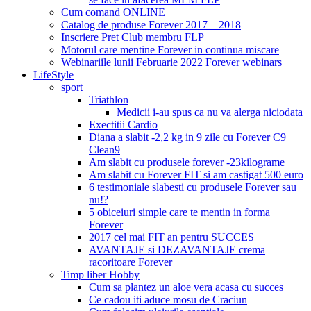
Cum comand ONLINE
Catalog de produse Forever 2017 – 2018
Inscriere Pret Club membru FLP
Motorul care mentine Forever in continua miscare
Webinariile lunii Februarie 2022 Forever webinars
LifeStyle
sport
Triathlon
Medicii i-au spus ca nu va alerga niciodata
Exectitii Cardio
Diana a slabit -2,2 kg in 9 zile cu Forever C9
Clean9
Am slabit cu produsele forever -23kilograme
Am slabit cu Forever FIT si am castigat 500 euro
6 testimoniale slabesti cu produsele Forever sau
nu!?
5 obiceiuri simple care te mentin in forma
Forever
2017 cel mai FIT an pentru SUCCES
AVANTAJE si DEZAVANTAJE crema
racoritoare Forever
Timp liber Hobby
Cum sa plantez un aloe vera acasa cu succes
Ce cadou iti aduce mosu de Craciun