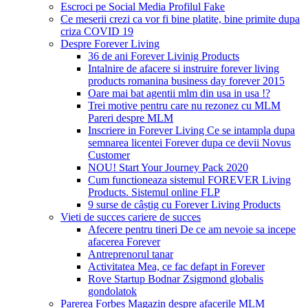
Escroci pe Social Media Profilul Fake
Ce meserii crezi ca vor fi bine platite, bine primite dupa
criza COVID 19
Despre Forever Living
36 de ani Forever Livinig Products
Intalnire de afacere si instruire forever living
products romanina business day forever 2015
Oare mai bat agentii mlm din usa in usa !?
Trei motive pentru care nu rezonez cu MLM
Pareri despre MLM
Inscriere in Forever Living Ce se intampla dupa
semnarea licentei Forever dupa ce devii Novus
Customer
NOU! Start Your Journey Pack 2020
Cum functioneaza sistemul FOREVER Living
Products. Sistemul online FLP
9 surse de câștig cu Forever Living Products
Vieti de succes cariere de succes
Afecere pentru tineri De ce am nevoie sa incepe
afacerea Forever
Antreprenorul tanar
Activitatea Mea, ce fac defapt in Forever
Rove Startup Bodnar Zsigmond globalis
gondolatok
Parerea Forbes Magazin despre afacerile MLM