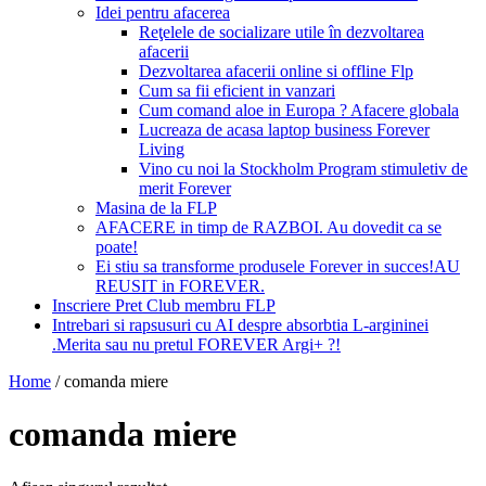
Idei pentru afacerea
Reţelele de socializare utile în dezvoltarea
afacerii
Dezvoltarea afacerii online si offline Flp
Cum sa fii eficient in vanzari
Cum comand aloe in Europa ? Afacere globala
Lucreaza de acasa laptop business Forever
Living
Vino cu noi la Stockholm Program stimuletiv de
merit Forever
Masina de la FLP
AFACERE in timp de RAZBOI. Au dovedit ca se
poate!
Ei stiu sa transforme produsele Forever in succes!AU
REUSIT in FOREVER.
Inscriere Pret Club membru FLP
Intrebari si rapsusuri cu AI despre absorbtia L-argininei
.Merita sau nu pretul FOREVER Argi+ ?!
Home
/
comanda miere
comanda miere