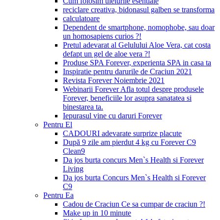
Cum folosim uleiurile esentiale
reciclare creativa, bidonasul galben se transforma
calculatoare
Dependent de smartphone, nomophobe, sau doar
un homosapiens curios ?!
Pretul adevarat al Gelulului Aloe Vera, cat costa
defapt un gel de aloe vera ?!
Produse SPA Forever, experienta SPA in casa ta
Inspiratie pentru darurile de Craciun 2021
Revista Forever Noiembrie 2021
Webinarii Forever Afla totul despre produsele
Forever, beneficiile lor asupra sanatatea si
binestarea ta.
Iepurasul vine cu daruri Forever
Pentru El
CADOURI adevarate surprize placute
După 9 zile am pierdut 4 kg cu Forever C9
Clean9
Da jos burta concurs Men`s Health si Forever
Living
Da jos burta Concurs Men`s Health si Forever
C9
Pentru Ea
Cadou de Craciun Ce sa cumpar de craciun ?!
Make up in 10 minute