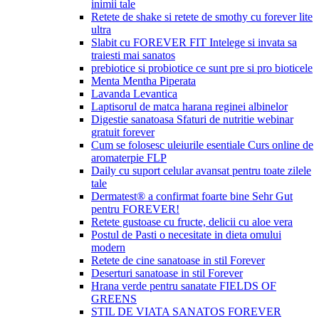
inimii tale
Retete de shake si retete de smothy cu forever lite
ultra
Slabit cu FOREVER FIT Intelege si invata sa
traiesti mai sanatos
prebiotice si probiotice ce sunt pre si pro bioticele
Menta Mentha Piperata
Lavanda Levantica
Laptisorul de matca harana reginei albinelor
Digestie sanatoasa Sfaturi de nutritie webinar
gratuit forever
Cum se folosesc uleiurile esentiale Curs online de
aromaterpie FLP
Daily cu suport celular avansat pentru toate zilele
tale
Dermatest® a confirmat foarte bine Sehr Gut
pentru FOREVER!
Retete gustoase cu fructe, delicii cu aloe vera
Postul de Pasti o necesitate in dieta omului
modern
Retete de cine sanatoase in stil Forever
Deserturi sanatoase in stil Forever
Hrana verde pentru sanatate FIELDS OF
GREENS
STIL DE VIATA SANATOS FOREVER