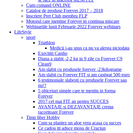
Cum comand ONLINE
Catalog de produse Forever 2017 – 2018
Inscriere Pret Club membru FLP
Motorul care mentine Forever in continua miscare
Webinariile lunii Februarie 2022 Forever webinars
LifeStyle
sport
Triathlon
Medicii i-au spus ca nu va alerga niciodata
Exectitii Cardio
Diana a slabit -2,2 kg in 9 zile cu Forever C9
Clean9
Am slabit cu produsele forever -23kilograme
Am slabit cu Forever FIT si am castigat 500 euro
6 testimoniale slabesti cu produsele Forever sau
nu!?
5 obiceiuri simple care te mentin in forma
Forever
2017 cel mai FIT an pentru SUCCES
AVANTAJE si DEZAVANTAJE crema
racoritoare Forever
Timp liber Hobby
Cum sa plantez un aloe vera acasa cu succes
Ce cadou iti aduce mosu de Craciun