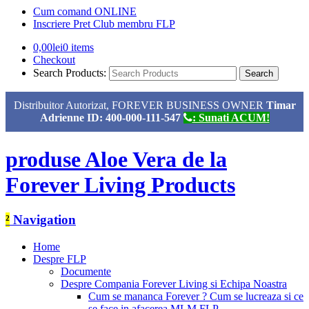
Cum comand ONLINE
Inscriere Pret Club membru FLP
0,00
lei
0 items
Checkout
Search Products:
Distribuitor Autorizat, FOREVER BUSINESS OWNER
Timar
Adrienne ID: 400-000-111-547
: Sunati ACUM!
produse Aloe Vera de la
Forever Living Products
²
Navigation
Home
Despre FLP
Documente
Despre Compania Forever Living si Echipa Noastra
Cum se mananca Forever ? Cum se lucreaza si ce
se face in afacerea MLM FLP