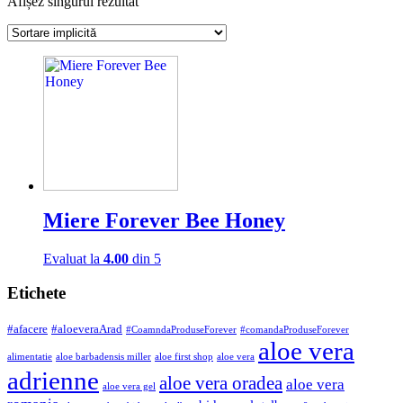
Afișez singurul rezultat
Miere Forever Bee Honey
Evaluat la
4.00
din 5
Etichete
#afacere
#aloeveraArad
#CoamndaProduseForever
#comandaProduseForever
aloe vera
alimentatie
aloe barbadensis miller
aloe first shop
aloe vera
adrienne
aloe vera oradea
aloe vera
aloe vera gel