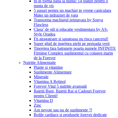
fii in forma pana la nunta! 14 sfaturi pentru o
nunta de vis
5 pasuri pentru un machiaj in vreme caniculara
Make up indraznet de vara
Transorma machiajul primavara by Sonya
Flawless
Clasa’ de stil si educatie vestimentara by AS-
Style Oradea
Fii atragatoare si sanatoasa nu risca cancerul!
Super ghid de ingrijrea pielii pe perioada verii
Tineretea fara batranete poarta numele INFINITE
Firming Complex suplimentul cu colagen marin
de la Forever
Nutritie Alimentatie
Plante si vitamine
Suplimente Alimentare
Minerale
Vitamina A Retinol
Forever Vital 5 nutriţie avansată
Baietii Buni, Baietii Rai si Cadouri Forever
pentru Clienti!
Vitamina D
Zinc
Am nevoie sau nu de suplimente ?!
Bolile cardiace si produsele forever dedicate