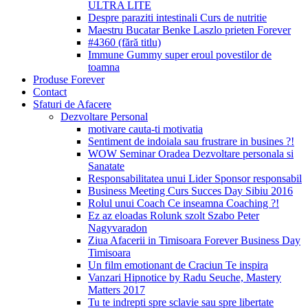
ULTRA LITE
Despre paraziti intestinali Curs de nutritie
Maestru Bucatar Benke Laszlo prieten Forever
#4360 (fără titlu)
Immune Gummy super eroul povestilor de
toamna
Produse Forever
Contact
Sfaturi de Afacere
Dezvoltare Personal
motivare cauta-ti motivatia
Sentiment de indoiala sau frustrare in busines ?!
WOW Seminar Oradea Dezvoltare personala si
Sanatate
Responsabilitatea unui Lider Sponsor responsabil
Business Meeting Curs Succes Day Sibiu 2016
Rolul unui Coach Ce inseamna Coaching ?!
Ez az eloadas Rolunk szolt Szabo Peter
Nagyvaradon
Ziua Afacerii in Timisoara Forever Business Day
Timisoara
Un film emotionant de Craciun Te inspira
Vanzari Hipnotice by Radu Seuche, Mastery
Matters 2017
Tu te indrepti spre sclavie sau spre libertate