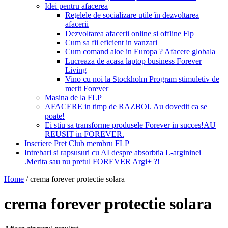
Idei pentru afacerea
Reţelele de socializare utile în dezvoltarea
afacerii
Dezvoltarea afacerii online si offline Flp
Cum sa fii eficient in vanzari
Cum comand aloe in Europa ? Afacere globala
Lucreaza de acasa laptop business Forever
Living
Vino cu noi la Stockholm Program stimuletiv de
merit Forever
Masina de la FLP
AFACERE in timp de RAZBOI. Au dovedit ca se
poate!
Ei stiu sa transforme produsele Forever in succes!AU
REUSIT in FOREVER.
Inscriere Pret Club membru FLP
Intrebari si rapsusuri cu AI despre absorbtia L-argininei
.Merita sau nu pretul FOREVER Argi+ ?!
Home
/
crema forever protectie solara
crema forever protectie solara