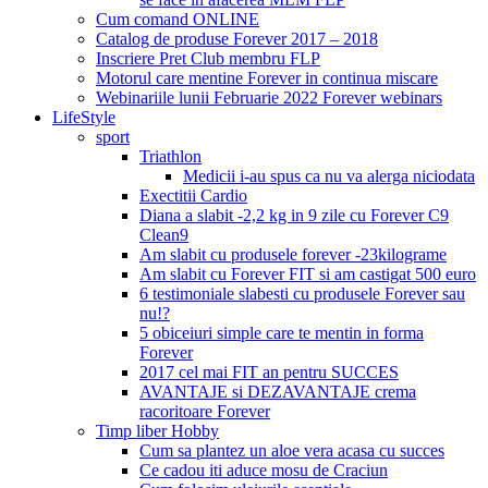
Cum comand ONLINE
Catalog de produse Forever 2017 – 2018
Inscriere Pret Club membru FLP
Motorul care mentine Forever in continua miscare
Webinariile lunii Februarie 2022 Forever webinars
LifeStyle
sport
Triathlon
Medicii i-au spus ca nu va alerga niciodata
Exectitii Cardio
Diana a slabit -2,2 kg in 9 zile cu Forever C9
Clean9
Am slabit cu produsele forever -23kilograme
Am slabit cu Forever FIT si am castigat 500 euro
6 testimoniale slabesti cu produsele Forever sau
nu!?
5 obiceiuri simple care te mentin in forma
Forever
2017 cel mai FIT an pentru SUCCES
AVANTAJE si DEZAVANTAJE crema
racoritoare Forever
Timp liber Hobby
Cum sa plantez un aloe vera acasa cu succes
Ce cadou iti aduce mosu de Craciun