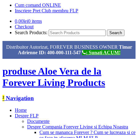
Cum comand ONLINE
Inscriere Pret Club membru FLP
0,00
lei
0 items
Checkout
Search Products:
Distribuitor Autorizat, FOREVER BUSINESS OWNER
Timar
Adrienne ID: 400-000-111-547
: Sunati ACUM!
produse Aloe Vera de la
Forever Living Products
²
Navigation
Home
Despre FLP
Documente
Despre Compania Forever Living si Echipa Noastra
Cum se mananca Forever ? Cum se lucreaza si ce
se face in afacerea MLM FLP