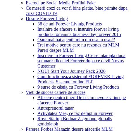
Escroci pe Social Media Profilul Fake
Ce meserii crezi ca vor fi bine platite, bine primite dupa
criza COVID 19
Despre Forever Living
36 de ani Forever Livinig Products
Intalnire de afacere si instruire forever living
products romanina business day forever 2015
Oare mai bat agentii mlm din usa in usa !?
Trei motive pentru care nu rezonez cu MLM
Pareri despre MLM
Inscriere in Forever Living Ce se intampla dupa
semnarea licentei Forever dupa ce devii Novus
Customer
NOU! Start Your Journey Pack 2020
Cum functioneaza sistemul FOREVER Living
Products. Sistemul online FLP
9 surse de câștig cu Forever Living Products
Vieti de succes cariere de succes
Afecere pentru tineri De ce am nevoie sa incepe
afacerea Forever
Antreprenorul tanar
Activitatea Mea, ce fac defapt in Forever
Rove Startup Bodnar Zsigmond globalis
gondolatok
Parerea Forbes Magazin despre afacerile MLM