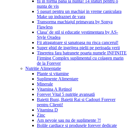
fii in forma pana la nunta! 14 sfaturi pentru o
nunta de vis
5 pasuri pentru un machiaj in vreme caniculara
Make up indraznet de vara
Transorma machiajul primavara by Sonya
Flawless
Clasa’ de stil si educatie vestimentara by AS-
Style Oradea
Fii atragatoare si sanatoasa nu risca cancerul!
Super ghid de ingrijrea pielii pe perioada verii
Tineretea fara batranete poarta numele INFINITE
Firming Complex suplimentul cu colagen marin
de la Forever
Nutritie Alimentatie
Plante si vitamine
Suplimente Alimentare
Minerale
Vitamina A Retinol
Forever Vital 5 nutriţie avansată
Baietii Buni, Baietii Rai si Cadouri Forever
pentru Clienti!
Vitamina D
Zinc
Am nevoie sau nu de suplimente ?!
Bolile cardiace si produsele forever dedicate