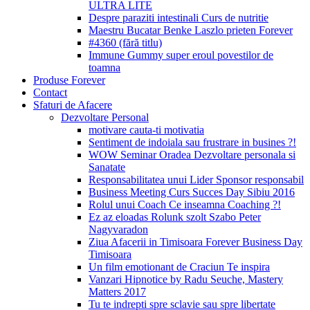
ULTRA LITE
Despre paraziti intestinali Curs de nutritie
Maestru Bucatar Benke Laszlo prieten Forever
#4360 (fără titlu)
Immune Gummy super eroul povestilor de
toamna
Produse Forever
Contact
Sfaturi de Afacere
Dezvoltare Personal
motivare cauta-ti motivatia
Sentiment de indoiala sau frustrare in busines ?!
WOW Seminar Oradea Dezvoltare personala si
Sanatate
Responsabilitatea unui Lider Sponsor responsabil
Business Meeting Curs Succes Day Sibiu 2016
Rolul unui Coach Ce inseamna Coaching ?!
Ez az eloadas Rolunk szolt Szabo Peter
Nagyvaradon
Ziua Afacerii in Timisoara Forever Business Day
Timisoara
Un film emotionant de Craciun Te inspira
Vanzari Hipnotice by Radu Seuche, Mastery
Matters 2017
Tu te indrepti spre sclavie sau spre libertate