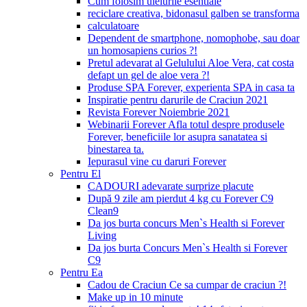
Cum folosim uleiurile esentiale
reciclare creativa, bidonasul galben se transforma
calculatoare
Dependent de smartphone, nomophobe, sau doar
un homosapiens curios ?!
Pretul adevarat al Gelulului Aloe Vera, cat costa
defapt un gel de aloe vera ?!
Produse SPA Forever, experienta SPA in casa ta
Inspiratie pentru darurile de Craciun 2021
Revista Forever Noiembrie 2021
Webinarii Forever Afla totul despre produsele
Forever, beneficiile lor asupra sanatatea si
binestarea ta.
Iepurasul vine cu daruri Forever
Pentru El
CADOURI adevarate surprize placute
După 9 zile am pierdut 4 kg cu Forever C9
Clean9
Da jos burta concurs Men`s Health si Forever
Living
Da jos burta Concurs Men`s Health si Forever
C9
Pentru Ea
Cadou de Craciun Ce sa cumpar de craciun ?!
Make up in 10 minute