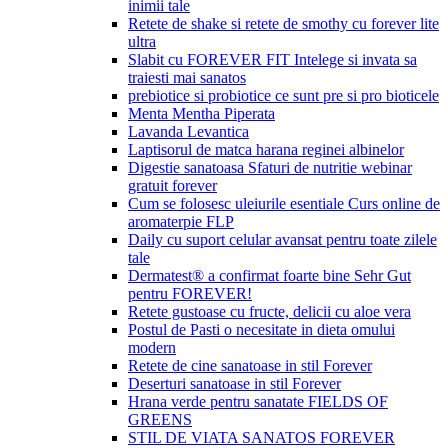
inimii tale
Retete de shake si retete de smothy cu forever lite
ultra
Slabit cu FOREVER FIT Intelege si invata sa
traiesti mai sanatos
prebiotice si probiotice ce sunt pre si pro bioticele
Menta Mentha Piperata
Lavanda Levantica
Laptisorul de matca harana reginei albinelor
Digestie sanatoasa Sfaturi de nutritie webinar
gratuit forever
Cum se folosesc uleiurile esentiale Curs online de
aromaterpie FLP
Daily cu suport celular avansat pentru toate zilele
tale
Dermatest® a confirmat foarte bine Sehr Gut
pentru FOREVER!
Retete gustoase cu fructe, delicii cu aloe vera
Postul de Pasti o necesitate in dieta omului
modern
Retete de cine sanatoase in stil Forever
Deserturi sanatoase in stil Forever
Hrana verde pentru sanatate FIELDS OF
GREENS
STIL DE VIATA SANATOS FOREVER