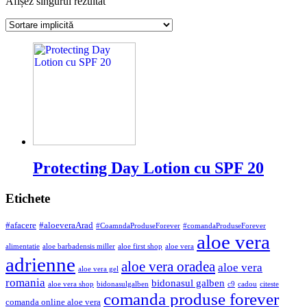
Afișez singurul rezultat
Protecting Day Lotion cu SPF 20
Etichete
#afacere
#aloeveraArad
#CoamndaProduseForever
#comandaProduseForever
aloe vera
alimentatie
aloe barbadensis miller
aloe first shop
aloe vera
adrienne
aloe vera oradea
aloe vera
aloe vera gel
romania
bidonasul galben
aloe vera shop
bidonasulgalben
c9
cadou
citeste
comanda produse forever
comanda online aloe vera