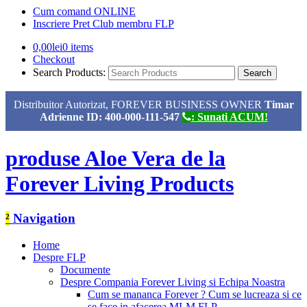
Cum comand ONLINE
Inscriere Pret Club membru FLP
0,00
lei
0 items
Checkout
Search Products:
Distribuitor Autorizat, FOREVER BUSINESS OWNER
Timar
Adrienne ID: 400-000-111-547
: Sunati ACUM!
produse Aloe Vera de la
Forever Living Products
²
Navigation
Home
Despre FLP
Documente
Despre Compania Forever Living si Echipa Noastra
Cum se mananca Forever ? Cum se lucreaza si ce
se face in afacerea MLM FLP