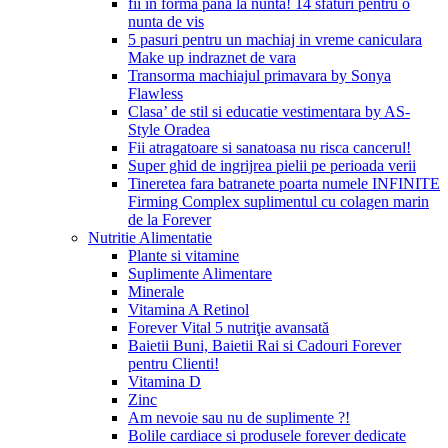
fii in forma pana la nunta! 14 sfaturi pentru o
nunta de vis
5 pasuri pentru un machiaj in vreme caniculara
Make up indraznet de vara
Transorma machiajul primavara by Sonya
Flawless
Clasa’ de stil si educatie vestimentara by AS-
Style Oradea
Fii atragatoare si sanatoasa nu risca cancerul!
Super ghid de ingrijrea pielii pe perioada verii
Tineretea fara batranete poarta numele INFINITE
Firming Complex suplimentul cu colagen marin
de la Forever
Nutritie Alimentatie
Plante si vitamine
Suplimente Alimentare
Minerale
Vitamina A Retinol
Forever Vital 5 nutriţie avansată
Baietii Buni, Baietii Rai si Cadouri Forever
pentru Clienti!
Vitamina D
Zinc
Am nevoie sau nu de suplimente ?!
Bolile cardiace si produsele forever dedicate