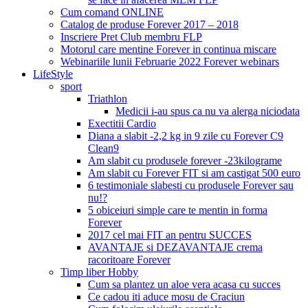
Cum comand ONLINE
Catalog de produse Forever 2017 – 2018
Inscriere Pret Club membru FLP
Motorul care mentine Forever in continua miscare
Webinariile lunii Februarie 2022 Forever webinars
LifeStyle
sport
Triathlon
Medicii i-au spus ca nu va alerga niciodata
Exectitii Cardio
Diana a slabit -2,2 kg in 9 zile cu Forever C9
Clean9
Am slabit cu produsele forever -23kilograme
Am slabit cu Forever FIT si am castigat 500 euro
6 testimoniale slabesti cu produsele Forever sau
nu!?
5 obiceiuri simple care te mentin in forma
Forever
2017 cel mai FIT an pentru SUCCES
AVANTAJE si DEZAVANTAJE crema
racoritoare Forever
Timp liber Hobby
Cum sa plantez un aloe vera acasa cu succes
Ce cadou iti aduce mosu de Craciun