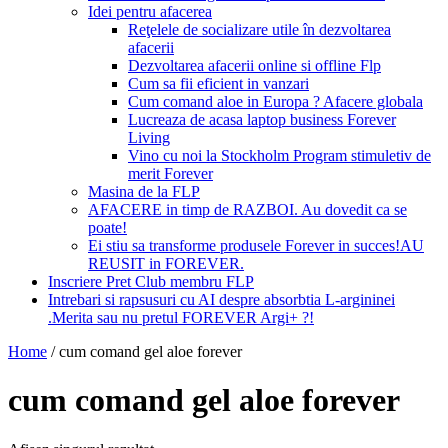
Idei pentru afacerea
Reţelele de socializare utile în dezvoltarea
afacerii
Dezvoltarea afacerii online si offline Flp
Cum sa fii eficient in vanzari
Cum comand aloe in Europa ? Afacere globala
Lucreaza de acasa laptop business Forever
Living
Vino cu noi la Stockholm Program stimuletiv de
merit Forever
Masina de la FLP
AFACERE in timp de RAZBOI. Au dovedit ca se
poate!
Ei stiu sa transforme produsele Forever in succes!AU
REUSIT in FOREVER.
Inscriere Pret Club membru FLP
Intrebari si rapsusuri cu AI despre absorbtia L-argininei
.Merita sau nu pretul FOREVER Argi+ ?!
Home
/
cum comand gel aloe forever
cum comand gel aloe forever