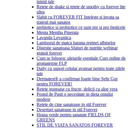
inimii tale
Retete de shake si retete de smothy cu forever lite
ultra
Slabit cu FOREVER FIT Intelege si invata sa
traiesti mai sanatos
prebiotice si probiotice ce sunt pre si pro bioticele
Menta Mentha Piperata
Lavanda Levantica
Laptisorul de matca harana reginei albinelor
Digestie sanatoasa Sfaturi de nutritie webinar
gratuit forever
Cum se folosesc uleiurile esentiale Curs online de
aromaterpie FLP
Daily cu suport celular avansat pentru toate zilele
tale
Dermatest® a confirmat foarte bine Sehr Gut
pentru FOREVER!
Retete gustoase cu fructe, delicii cu aloe vera
Postul de Pasti o necesitate in dieta omului
modern
Retete de cine sanatoase in stil Forever
Deserturi sanatoase in stil Forever
Hrana verde pentru sanatate FIELDS OF
GREENS
STIL DE VIATA SANATOS FOREVER