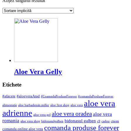
Afișez singurul rezultat
Aloe Vera Gelly
Etichete
#afacere
#aloeveraArad
#CoamndaProduseForever
#comandaProduseForever
aloe vera
alimentatie
aloe barbadensis miller
aloe first shop
aloe vera
adrienne
aloe vera oradea
aloe vera
aloe vera gel
romania
bidonasul galben
aloe vera shop
bidonasulgalben
c9
cadou
citeste
comanda produse forever
comanda online aloe vera