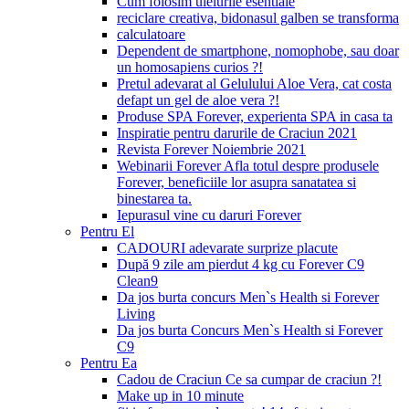
Cum folosim uleiurile esentiale
reciclare creativa, bidonasul galben se transforma
calculatoare
Dependent de smartphone, nomophobe, sau doar
un homosapiens curios ?!
Pretul adevarat al Gelulului Aloe Vera, cat costa
defapt un gel de aloe vera ?!
Produse SPA Forever, experienta SPA in casa ta
Inspiratie pentru darurile de Craciun 2021
Revista Forever Noiembrie 2021
Webinarii Forever Afla totul despre produsele
Forever, beneficiile lor asupra sanatatea si
binestarea ta.
Iepurasul vine cu daruri Forever
Pentru El
CADOURI adevarate surprize placute
După 9 zile am pierdut 4 kg cu Forever C9
Clean9
Da jos burta concurs Men`s Health si Forever
Living
Da jos burta Concurs Men`s Health si Forever
C9
Pentru Ea
Cadou de Craciun Ce sa cumpar de craciun ?!
Make up in 10 minute