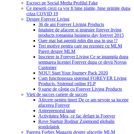
Escroci pe Social Media Profilul Fake
Ce meserii crezi ca vor fi bine platite, bine primite dupa
criza COVID 19
Despre Forever Living
36 de ani Forever Livinig Products
Intalnire de afacere si instruire forever living
products romanina business day forever 2015
Oare mai bat agentii mlm din usa in usa !?
Trei motive pentru care nu rezonez cu MLM
Pareri despre MLM
Inscriere in Forever Living Ce se intampla dupa
semnarea licentei Forever dupa ce devii Novus
Customer
NOU! Start Your Journey Pack 2020
Cum functioneaza sistemul FOREVER Living
Products. Sistemul online FLP
9 surse de câștig cu Forever Living Products
Vieti de succes cariere de succes
Afecere pentru tineri De ce am nevoie sa incepe
afacerea Forever
Antreprenorul tanar
Activitatea Mea, ce fac defapt in Forever
Rove Startup Bodnar Zsigmond globalis
gondolatok
Parerea Forbes Magazin despre afacerile MLM