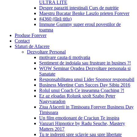
ULTRA LITE
Despre paraziti intestinali Curs de nutritie
Maestru Bucatar Benke Laszlo prieten Forever
#4360 (fără titlu)
Immune Gummy super eroul povestilor de
toamna
Produse Forever
Contact
Sfaturi de Afacere
Dezvoltare Personal
motivare cauta-ti motivatia
Sentiment de indoiala sau frustrare in busines ?!
WOW Seminar Oradea Dezvoltare personala si
Sanatate
Responsabilitatea unui Lider Sponsor responsabil
Business Meeting Curs Succes Day Sibiu 2016
Rolul unui Coach Ce inseamna Coaching ?!
Ez az eloadas Rolunk szolt Szabo Peter
Nagyvaradon
Ziua Afacerii in Timisoara Forever Business Day
Timisoara
Un film emotionant de Craciun Te inspira
Vanzari Hipnotice by Radu Seuche, Mastery
Matters 2017
Tu te indrepti spre sclavie sau spre libertate