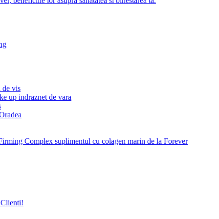
r, beneficiile lor asupra sanatatea si binestarea ta.
ng
 de vis
ke up indraznet de vara
s
e Oradea
Firming Complex suplimentul cu colagen marin de la Forever
Clienti!