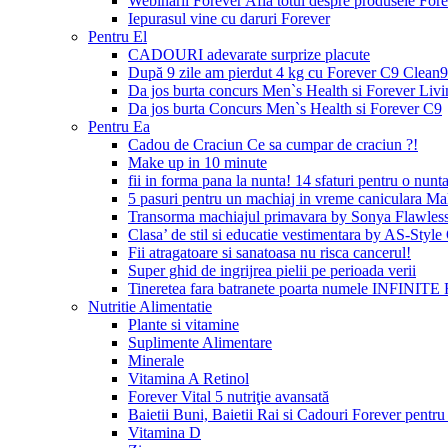
Webinarii Forever Afla totul despre produsele Foreve
Iepurasul vine cu daruri Forever
Pentru El
CADOURI adevarate surprize placute
După 9 zile am pierdut 4 kg cu Forever C9 Clean9
Da jos burta concurs Men`s Health si Forever Livi
Da jos burta Concurs Men`s Health si Forever C9
Pentru Ea
Cadou de Craciun Ce sa cumpar de craciun ?!
Make up in 10 minute
fii in forma pana la nunta! 14 sfaturi pentru o nunta
5 pasuri pentru un machiaj in vreme caniculara Ma
Transorma machiajul primavara by Sonya Flawles
Clasa’ de stil si educatie vestimentara by AS-Styl
Fii atragatoare si sanatoasa nu risca cancerul!
Super ghid de ingrijrea pielii pe perioada verii
Tineretea fara batranete poarta numele INFINITE 
Nutritie Alimentatie
Plante si vitamine
Suplimente Alimentare
Minerale
Vitamina A Retinol
Forever Vital 5 nutriţie avansată
Baietii Buni, Baietii Rai si Cadouri Forever pentru 
Vitamina D