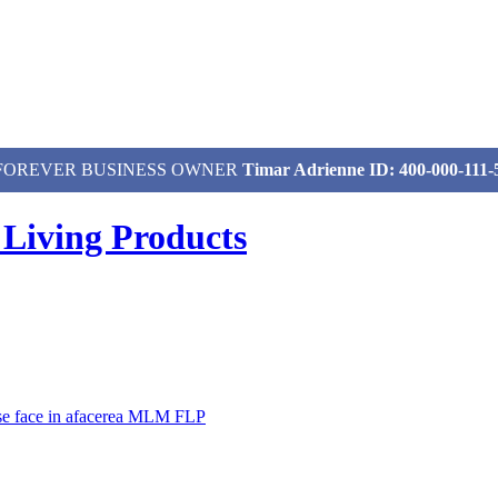
izat, FOREVER BUSINESS OWNER
Timar Adrienne ID: 400-000-111-
 Living Products
 se face in afacerea MLM FLP