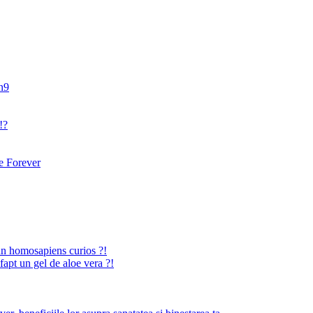
an9
!?
 Forever
n homosapiens curios ?!
fapt un gel de aloe vera ?!