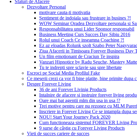
Sfaturi de Afacere
Dezvoltare Personal
motivare cauta-ti motivatia
Sentiment de indoiala sau frustrare in busines ?!
WOW Seminar Oradea Dezvoltare personala si Sa
Responsabilitatea unui Lider Sponsor responsabil
Business Meeting Curs Succes Day Sibiu 2016
Rolul unui Coach Ce inseamna Coaching ?!
Ez az eloadas Rolunk szolt Szabo Peter Nagyvara
Ziua Afacerii in Timisoara Forever Business Day 
Un film emotionant de Craciun Te inspira
Vanzari Hipnotice by Radu Seuche, Mastery Matt
Tu te indrepti spre sclavie sau spre libertate
Escroci pe Social Media Profilul Fake
Ce meserii crezi ca vor fi bine platite, bine primite dup
Despre Forever Living
36 de ani Forever Livinig Products
Intalnire de afacere si instruire forever living pr
Oare mai bat agentii mlm din usa in usa !?
Trei motive pentru care nu rezonez cu MLM Pare
Inscriere in Forever Living Ce se intampla dupa s
NOU! Start Your Journey Pack 2020
Cum functioneaza sistemul FOREVER Living Prod
9 surse de câștig cu Forever Living Products
Vieti de succes cariere de succes