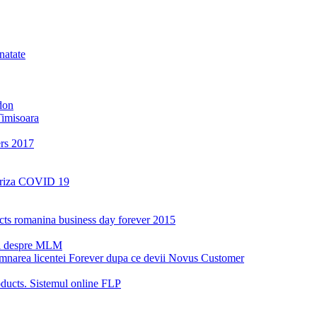
natate
don
Timisoara
ers 2017
a criza COVID 19
oducts romanina business day forever 2015
ri despre MLM
emnarea licentei Forever dupa ce devii Novus Customer
ucts. Sistemul online FLP