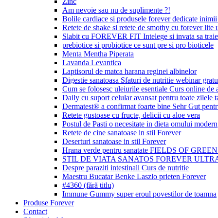
Zinc
Am nevoie sau nu de suplimente ?!
Bolile cardiace si produsele forever dedicate inimii 
Retete de shake si retete de smothy cu forever lite u
Slabit cu FOREVER FIT Intelege si invata sa traie
prebiotice si probiotice ce sunt pre si pro bioticele
Menta Mentha Piperata
Lavanda Levantica
Laptisorul de matca harana reginei albinelor
Digestie sanatoasa Sfaturi de nutritie webinar gratu
Cum se folosesc uleiurile esentiale Curs online de
Daily cu suport celular avansat pentru toate zilele t
Dermatest® a confirmat foarte bine Sehr Gut p
Retete gustoase cu fructe, delicii cu aloe vera
Postul de Pasti o necesitate in dieta omului modern
Retete de cine sanatoase in stil Forever
Deserturi sanatoase in stil Forever
Hrana verde pentru sanatate FIELDS OF GREE
STIL DE VIATA SANATOS FOREVER ULTRA
Despre paraziti intestinali Curs de nutritie
Maestru Bucatar Benke Laszlo prieten Forever
#4360 (fără titlu)
Immune Gummy super eroul povestilor de toamna
Produse Forever
Contact