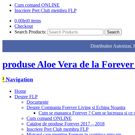
Cum comand ONLINE
Inscriere Pret Club membru FLP
0,00
lei
0 items
Checkout
Search Products:
Distribuitor Autor
produse Aloe Vera de la Forever
²
Navigation
Home
Despre FLP
Documente
Despre Compania Forever Living si Echipa Noastra
Cum se mananca Forever ? Cum se lucreaza si ce
Cum comand ONLINE
Catalog de produse Forever 2017 – 2018
Inscriere Pret Club membru FLP
Motorul care mentine Forever in continua miscare