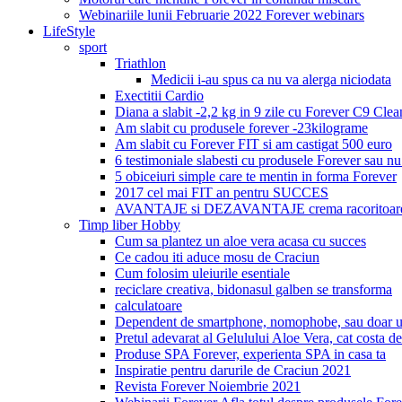
Webinariile lunii Februarie 2022 Forever webinars
LifeStyle
sport
Triathlon
Medicii i-au spus ca nu va alerga niciodata
Exectitii Cardio
Diana a slabit -2,2 kg in 9 zile cu Forever C9 Cle
Am slabit cu produsele forever -23kilograme
Am slabit cu Forever FIT si am castigat 500 euro
6 testimoniale slabesti cu produsele Forever sau nu
5 obiceiuri simple care te mentin in forma Forever
2017 cel mai FIT an pentru SUCCES
AVANTAJE si DEZAVANTAJE crema racoritoare
Timp liber Hobby
Cum sa plantez un aloe vera acasa cu succes
Ce cadou iti aduce mosu de Craciun
Cum folosim uleiurile esentiale
reciclare creativa, bidonasul galben se transforma
calculatoare
Dependent de smartphone, nomophobe, sau doar u
Pretul adevarat al Gelulului Aloe Vera, cat costa de
Produse SPA Forever, experienta SPA in casa ta
Inspiratie pentru darurile de Craciun 2021
Revista Forever Noiembrie 2021