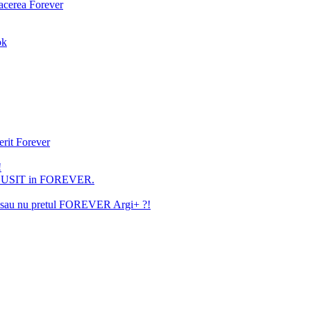
facerea Forever
ok
erit Forever
!
U REUSIT in FOREVER.
ita sau nu pretul FOREVER Argi+ ?!