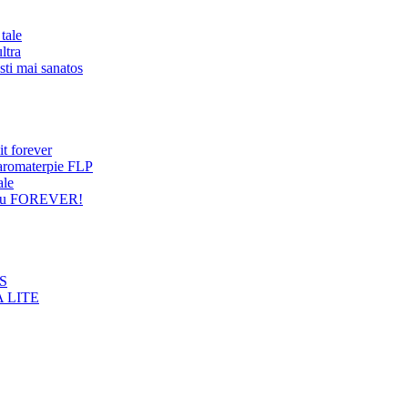
tale
ltra
sti mai sanatos
it forever
 aromaterpie FLP
ale
entru FOREVER!
NS
 LITE