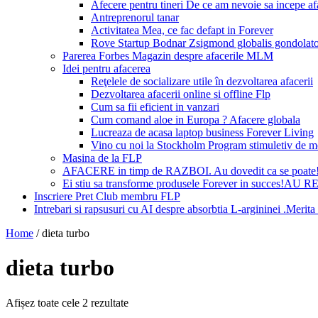
Afecere pentru tineri De ce am nevoie sa incepe a
Antreprenorul tanar
Activitatea Mea, ce fac defapt in Forever
Rove Startup Bodnar Zsigmond globalis gondolat
Parerea Forbes Magazin despre afacerile MLM
Idei pentru afacerea
Reţelele de socializare utile în dezvoltarea afacerii
Dezvoltarea afacerii online si offline Flp
Cum sa fii eficient in vanzari
Cum comand aloe in Europa ? Afacere globala
Lucreaza de acasa laptop business Forever Living
Vino cu noi la Stockholm Program stimuletiv de m
Masina de la FLP
AFACERE in timp de RAZBOI. Au dovedit ca se poate
Ei stiu sa transforme produsele Forever in succes!A
Inscriere Pret Club membru FLP
Intrebari si rapsusuri cu AI despre absorbtia L-argininei .Mer
Home
/
dieta turbo
dieta turbo
Afișez toate cele 2 rezultate