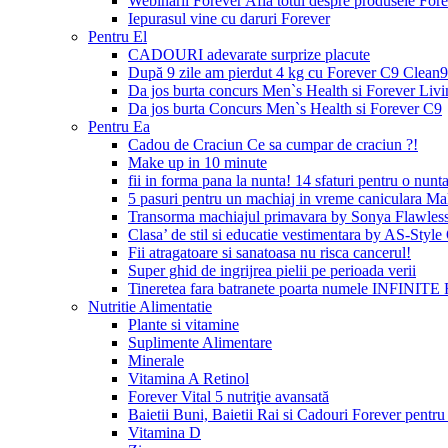
Webinarii Forever Afla totul despre produsele Foreve
Iepurasul vine cu daruri Forever
Pentru El
CADOURI adevarate surprize placute
După 9 zile am pierdut 4 kg cu Forever C9 Clean9
Da jos burta concurs Men`s Health si Forever Livi
Da jos burta Concurs Men`s Health si Forever C9
Pentru Ea
Cadou de Craciun Ce sa cumpar de craciun ?!
Make up in 10 minute
fii in forma pana la nunta! 14 sfaturi pentru o nunta
5 pasuri pentru un machiaj in vreme caniculara Ma
Transorma machiajul primavara by Sonya Flawles
Clasa’ de stil si educatie vestimentara by AS-Styl
Fii atragatoare si sanatoasa nu risca cancerul!
Super ghid de ingrijrea pielii pe perioada verii
Tineretea fara batranete poarta numele INFINITE 
Nutritie Alimentatie
Plante si vitamine
Suplimente Alimentare
Minerale
Vitamina A Retinol
Forever Vital 5 nutriţie avansată
Baietii Buni, Baietii Rai si Cadouri Forever pentru 
Vitamina D