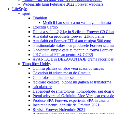
Webinariile lunii Februarie 2022 Forever webinars
LifeStyle
sport
Triathlon
Medicii i-au spus ca nu va alerga niciodata
Exectitii Cardio
Diana a slabit -2,2 kg in 9 zile cu Forever C9 Cle
Am slabit cu produsele forever -23kilograme
Am slabit cu Forever FIT si am castigat 500 euro
6 testimoniale slabesti cu produsele Forever sau nu
5 obiceiuri simple care te mentin in forma Forever
2017 cel mai FIT an pentru SUCCES
AVANTAJE si DEZAVANTAJE crema racoritoare
Timp liber Hobby
Cum sa plantez un aloe vera acasa cu succes
Ce cadou iti aduce mosu de Craciun
Cum folosim uleiurile esentiale
reciclare creativa, bidonasul galben se transforma
calculatoare
Dependent de smartphone, nomophobe, sau doar u
Pretul adevarat al Gelulului Aloe Vera, cat costa de
Produse SPA Forever, experienta SPA in casa ta
Inspiratie pentru darurile de Craciun 2021
Revista Forever Noiembrie 2021