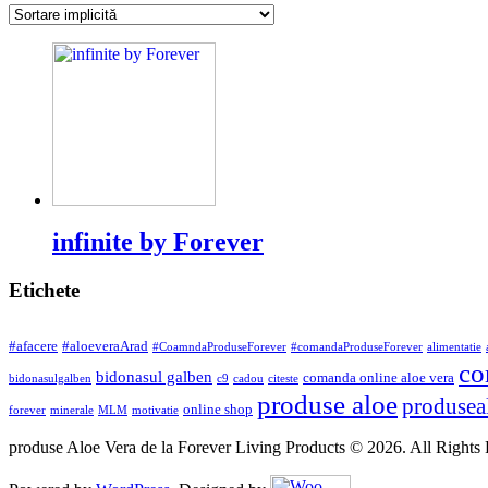
infinite by Forever
Etichete
#afacere
#aloeveraArad
#CoamndaProduseForever
#comandaProduseForever
alimentatie
co
bidonasul galben
comanda online aloe vera
bidonasulgalben
c9
cadou
citeste
produse aloe
produsea
online shop
forever
minerale
MLM
motivatie
produse Aloe Vera de la Forever Living Products © 2026. All Rights