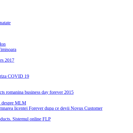
natate
don
Timisoara
ers 2017
a criza COVID 19
oducts romanina business day forever 2015
ri despre MLM
emnarea licentei Forever dupa ce devii Novus Customer
ucts. Sistemul online FLP