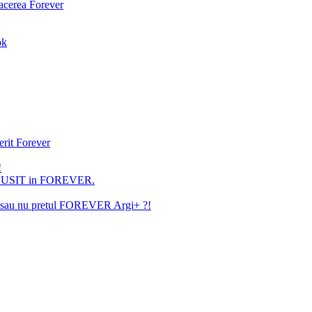
facerea Forever
ok
erit Forever
!
U REUSIT in FOREVER.
ita sau nu pretul FOREVER Argi+ ?!