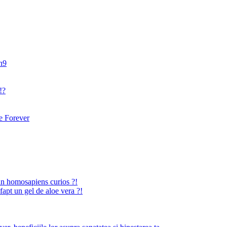
an9
!?
 Forever
n homosapiens curios ?!
fapt un gel de aloe vera ?!