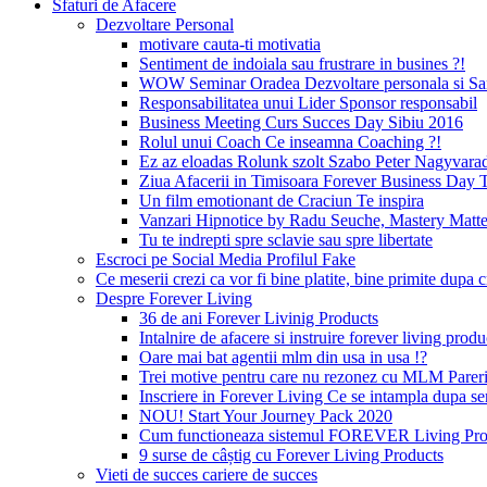
Sfaturi de Afacere
Dezvoltare Personal
motivare cauta-ti motivatia
Sentiment de indoiala sau frustrare in busines ?!
WOW Seminar Oradea Dezvoltare personala si Sa
Responsabilitatea unui Lider Sponsor responsabil
Business Meeting Curs Succes Day Sibiu 2016
Rolul unui Coach Ce inseamna Coaching ?!
Ez az eloadas Rolunk szolt Szabo Peter Nagyvara
Ziua Afacerii in Timisoara Forever Business Day 
Un film emotionant de Craciun Te inspira
Vanzari Hipnotice by Radu Seuche, Mastery Matt
Tu te indrepti spre sclavie sau spre libertate
Escroci pe Social Media Profilul Fake
Ce meserii crezi ca vor fi bine platite, bine primite dup
Despre Forever Living
36 de ani Forever Livinig Products
Intalnire de afacere si instruire forever living pr
Oare mai bat agentii mlm din usa in usa !?
Trei motive pentru care nu rezonez cu MLM Pare
Inscriere in Forever Living Ce se intampla dupa s
NOU! Start Your Journey Pack 2020
Cum functioneaza sistemul FOREVER Living Prod
9 surse de câștig cu Forever Living Products
Vieti de succes cariere de succes