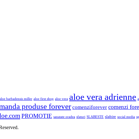
aloe vera adrienne
aloe barbadensis miller
aloe first shop
aloe vera
a
manda produse forever
comenzi fore
comenziforever
loe.com
PROMOTIE
slabire
sanatate oradea
sfaturi
SLABESTE
social media
s
 Reserved.