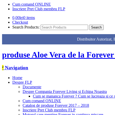
Cum comand ONLINE
Inscriere Pret Club membru FLP
0,00
lei
0 items
Checkout
Search Products:
Distribuitor Autor
produse Aloe Vera de la Forever
²
Navigation
Home
Despre FLP
Documente
Despre Compania Forever Living si Echipa Noastra
Cum se mananca Forever ? Cum se lucreaza si ce
Cum comand ONLINE
Catalog de produse Forever 2017 – 2018
Inscriere Pret Club membru FLP
Motorul care mentine Forever in continua miscare