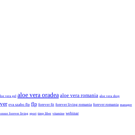
aloe vera oradea
aloe vera romania
loe vera gel
aloe vera shop
ver
flp
eva szabo flp
forever fit
forever living romania
forever romania
manager
webinar
ponsor forever living
sport
timp liber
vitamine