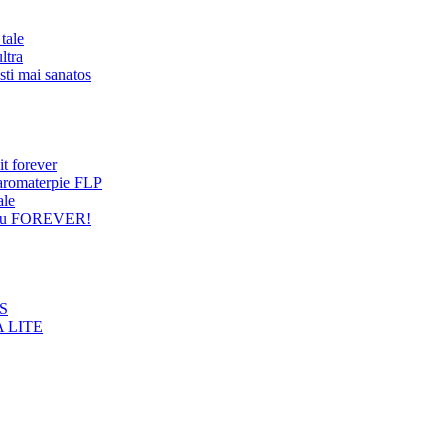
tale
ltra
sti mai sanatos
it forever
 aromaterpie FLP
ale
entru FOREVER!
NS
 LITE