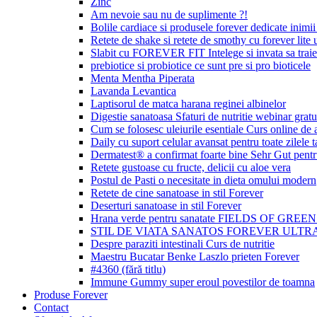
Zinc
Am nevoie sau nu de suplimente ?!
Bolile cardiace si produsele forever dedicate inimii 
Retete de shake si retete de smothy cu forever lite u
Slabit cu FOREVER FIT Intelege si invata sa traie
prebiotice si probiotice ce sunt pre si pro bioticele
Menta Mentha Piperata
Lavanda Levantica
Laptisorul de matca harana reginei albinelor
Digestie sanatoasa Sfaturi de nutritie webinar gratu
Cum se folosesc uleiurile esentiale Curs online de
Daily cu suport celular avansat pentru toate zilele t
Dermatest® a confirmat foarte bine Sehr Gut p
Retete gustoase cu fructe, delicii cu aloe vera
Postul de Pasti o necesitate in dieta omului modern
Retete de cine sanatoase in stil Forever
Deserturi sanatoase in stil Forever
Hrana verde pentru sanatate FIELDS OF GREE
STIL DE VIATA SANATOS FOREVER ULTRA
Despre paraziti intestinali Curs de nutritie
Maestru Bucatar Benke Laszlo prieten Forever
#4360 (fără titlu)
Immune Gummy super eroul povestilor de toamna
Produse Forever
Contact