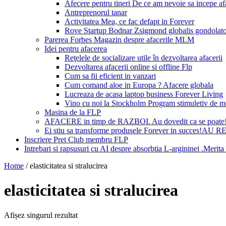
Afecere pentru tineri De ce am nevoie sa incepe a
Antreprenorul tanar
Activitatea Mea, ce fac defapt in Forever
Rove Startup Bodnar Zsigmond globalis gondolat
Parerea Forbes Magazin despre afacerile MLM
Idei pentru afacerea
Reţelele de socializare utile în dezvoltarea afacerii
Dezvoltarea afacerii online si offline Flp
Cum sa fii eficient in vanzari
Cum comand aloe in Europa ? Afacere globala
Lucreaza de acasa laptop business Forever Living
Vino cu noi la Stockholm Program stimuletiv de m
Masina de la FLP
AFACERE in timp de RAZBOI. Au dovedit ca se poate
Ei stiu sa transforme produsele Forever in succes!A
Inscriere Pret Club membru FLP
Intrebari si rapsusuri cu AI despre absorbtia L-argininei .Mer
Home
/
elasticitatea si stralucirea
elasticitatea si stralucirea
Afișez singurul rezultat