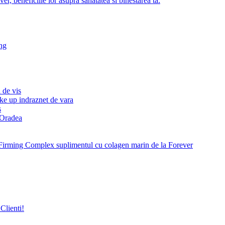
r, beneficiile lor asupra sanatatea si binestarea ta.
ng
 de vis
ke up indraznet de vara
s
e Oradea
Firming Complex suplimentul cu colagen marin de la Forever
Clienti!