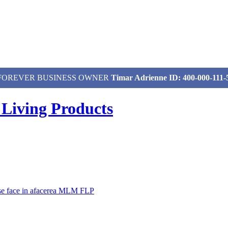
izat, FOREVER BUSINESS OWNER
Timar Adrienne ID: 400-000-111-
 Living Products
 se face in afacerea MLM FLP