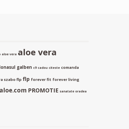
aloe vera
p
aloe vera
donasul galben
comanda
c9
cadou
citeste
flp
a szabo flp
forever fit
forever living
aloe.com
PROMOTIE
sanatate oradea