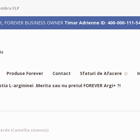
membru FLP
rizat, FOREVER BUSINESS OWNER
Timar Adrienne ID: 400-000-111-5
ts
Produse Forever
Contact
Sfaturi de Afacere
I
btia L-argininei .Merita sau nu pretul FOREVER Argi+ ?!
erde (Camellia sinensis)