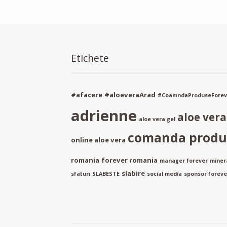
Etichete
#afacere
#aloeveraArad
#CoamndaProduseForev
adrienne
aloe ver
aloe vera gel
comanda produs
online aloe vera
romania
forever romania
manager forever
miner
slabire
sfaturi
SLABESTE
social media
sponsor forever