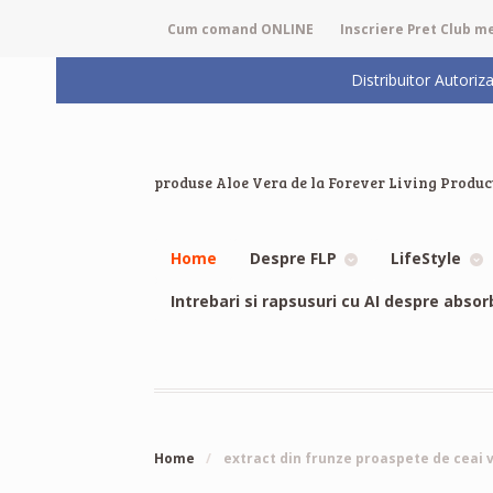
Cum comand ONLINE
Inscriere Pret Club 
Distribuitor Auto
produse Aloe Vera de la Forever Living Produc
Home
Despre FLP
LifeStyle
Intrebari si rapsusuri cu AI despre absor
Home
/
extract din frunze proaspete de ceai v