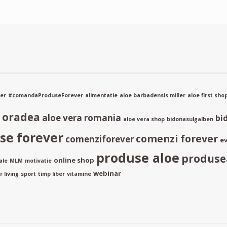
er
#comandaProduseForever
alimentatie
aloe barbadensis miller
aloe first sho
a oradea
aloe vera romania
bi
aloe vera shop
bidonasulgalben
e forever
comenzi forever
comenziforever
ev
produse aloe
produse
online shop
ale
MLM
motivatie
webinar
 living
sport
timp liber
vitamine