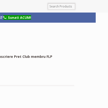
47
: Sunati ACUM!
nscriere Pret Club membru FLP