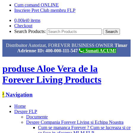
Cum comand ONLINE
Inscriere Pret Club membru FLP
0,00
lei
0 items
Checkout
Search Products:
Distribuitor Autorizat, FOREVER BUSINESS OWNER
Timar
Adrienne ID: 400-000-111-547
: Sunati ACUM!
produse Aloe Vera de la
Forever Living Products
²
Navigation
Home
Despre FLP
Documente
Despre Compania Forever Living si Echipa Noastra
Cum se mananca Forever ? Cum se lucreaza si ce
se face in afacerea MLM FLP