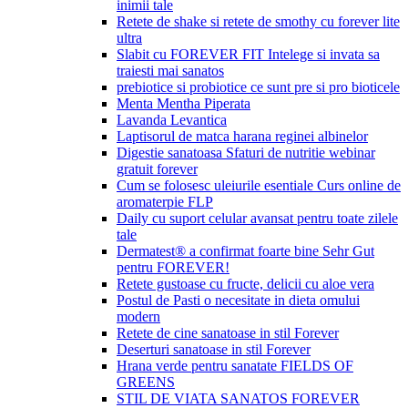
inimii tale
Retete de shake si retete de smothy cu forever lite
ultra
Slabit cu FOREVER FIT Intelege si invata sa
traiesti mai sanatos
prebiotice si probiotice ce sunt pre si pro bioticele
Menta Mentha Piperata
Lavanda Levantica
Laptisorul de matca harana reginei albinelor
Digestie sanatoasa Sfaturi de nutritie webinar
gratuit forever
Cum se folosesc uleiurile esentiale Curs online de
aromaterpie FLP
Daily cu suport celular avansat pentru toate zilele
tale
Dermatest® a confirmat foarte bine Sehr Gut
pentru FOREVER!
Retete gustoase cu fructe, delicii cu aloe vera
Postul de Pasti o necesitate in dieta omului
modern
Retete de cine sanatoase in stil Forever
Deserturi sanatoase in stil Forever
Hrana verde pentru sanatate FIELDS OF
GREENS
STIL DE VIATA SANATOS FOREVER