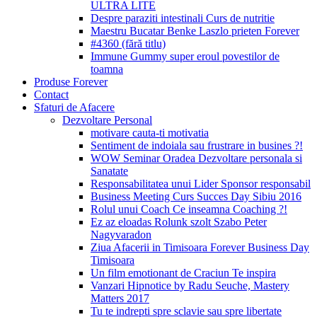
ULTRA LITE
Despre paraziti intestinali Curs de nutritie
Maestru Bucatar Benke Laszlo prieten Forever
#4360 (fără titlu)
Immune Gummy super eroul povestilor de
toamna
Produse Forever
Contact
Sfaturi de Afacere
Dezvoltare Personal
motivare cauta-ti motivatia
Sentiment de indoiala sau frustrare in busines ?!
WOW Seminar Oradea Dezvoltare personala si
Sanatate
Responsabilitatea unui Lider Sponsor responsabil
Business Meeting Curs Succes Day Sibiu 2016
Rolul unui Coach Ce inseamna Coaching ?!
Ez az eloadas Rolunk szolt Szabo Peter
Nagyvaradon
Ziua Afacerii in Timisoara Forever Business Day
Timisoara
Un film emotionant de Craciun Te inspira
Vanzari Hipnotice by Radu Seuche, Mastery
Matters 2017
Tu te indrepti spre sclavie sau spre libertate