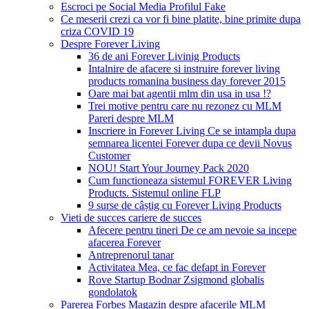
Escroci pe Social Media Profilul Fake
Ce meserii crezi ca vor fi bine platite, bine primite dupa
criza COVID 19
Despre Forever Living
36 de ani Forever Livinig Products
Intalnire de afacere si instruire forever living
products romanina business day forever 2015
Oare mai bat agentii mlm din usa in usa !?
Trei motive pentru care nu rezonez cu MLM
Pareri despre MLM
Inscriere in Forever Living Ce se intampla dupa
semnarea licentei Forever dupa ce devii Novus
Customer
NOU! Start Your Journey Pack 2020
Cum functioneaza sistemul FOREVER Living
Products. Sistemul online FLP
9 surse de câștig cu Forever Living Products
Vieti de succes cariere de succes
Afecere pentru tineri De ce am nevoie sa incepe
afacerea Forever
Antreprenorul tanar
Activitatea Mea, ce fac defapt in Forever
Rove Startup Bodnar Zsigmond globalis
gondolatok
Parerea Forbes Magazin despre afacerile MLM