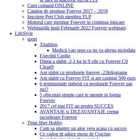
Cum comand ONLINE
Catalog de produse Forever 2017 – 2018
Inscriere Pret Club membru FLP
Motorul care mentine Forever in continua miscare
Webinariile lunii Februarie 2022 Forever webinars
LifeStyle
sport
Triathlon
Medicii i-au spus ca nu va alerga niciodata
Exectitii Cardio
Diana a slabit -2,2 kg in 9 zile cu Forever C9
Clean9
Am slabit cu produsele forever -23kilograme
Am slabit cu Forever FIT si am castigat 500 euro
6 testimoniale slabesti cu produsele Forever sau
nu!?
5 obiceiuri simple care te mentin in forma
Forever
2017 cel mai FIT an pentru SUCCES
AVANTAJE si DEZAVANTAJE crema
racoritoare Forever
Timp liber Hobby
Cum sa plantez un aloe vera acasa cu succes
Ce cadou iti aduce mosu de Craciun