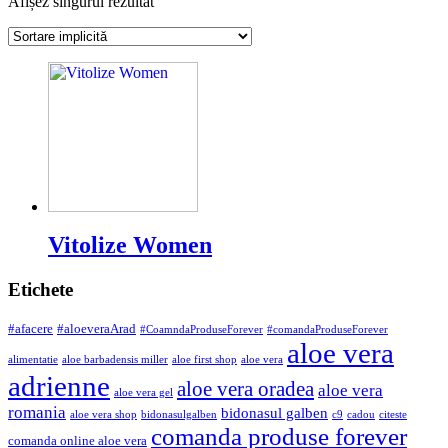
Afișez singurul rezultat
Vitolize Women
Etichete
#afacere
#aloeveraArad
#CoamndaProduseForever
#comandaProduseForever
aloe vera
alimentatie
aloe barbadensis miller
aloe first shop
aloe vera
adrienne
aloe vera oradea
aloe vera
aloe vera gel
romania
bidonasul galben
aloe vera shop
bidonasulgalben
c9
cadou
citeste
comanda produse forever
comanda online aloe vera