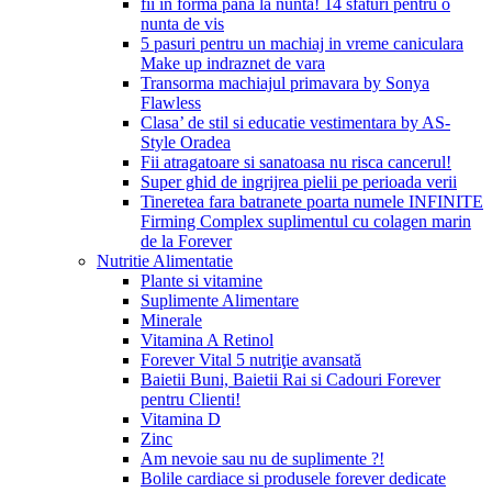
fii in forma pana la nunta! 14 sfaturi pentru o
nunta de vis
5 pasuri pentru un machiaj in vreme caniculara
Make up indraznet de vara
Transorma machiajul primavara by Sonya
Flawless
Clasa’ de stil si educatie vestimentara by AS-
Style Oradea
Fii atragatoare si sanatoasa nu risca cancerul!
Super ghid de ingrijrea pielii pe perioada verii
Tineretea fara batranete poarta numele INFINITE
Firming Complex suplimentul cu colagen marin
de la Forever
Nutritie Alimentatie
Plante si vitamine
Suplimente Alimentare
Minerale
Vitamina A Retinol
Forever Vital 5 nutriţie avansată
Baietii Buni, Baietii Rai si Cadouri Forever
pentru Clienti!
Vitamina D
Zinc
Am nevoie sau nu de suplimente ?!
Bolile cardiace si produsele forever dedicate