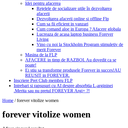
Idei pentru afacerea
Reţelele de socializare utile în dezvoltarea
afacerii
Dezvoltarea afacerii online si offline Flp
Cum sa fii eficient in vanzari
Cum comand aloe in Europa ? Afacere globala
Lucreaza de acasa laptop business Forever
Living
Vino cu noi la Stockholm Program stimuletiv de
merit Forever
Masina de la FLP
AFACERE in timp de RAZBOI. Au dovedit ca se
poate!
Ei stiu sa transforme produsele Forever in succes!AU
REUSIT in FOREVER.
Inscriere Pret Club membru FLP
Intrebari si rapsusuri cu AI despre absorbtia L-argininei
.Merita sau nu pretul FOREVER Argi+ ?!
Home
/
forever vitolize women
forever vitolize women