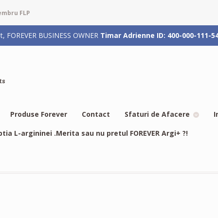
membru FLP
rizat, FOREVER BUSINESS OWNER
Timar Adrienne ID: 400-000-111-5
ts
Produse Forever
Contact
Sfaturi de Afacere
I
btia L-argininei .Merita sau nu pretul FOREVER Argi+ ?!