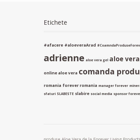
Etichete
#afacere
#aloeveraArad
#CoamndaProduseForev
adrienne
aloe ver
aloe vera gel
comanda produs
online aloe vera
romania
forever romania
manager forever
miner
slabire
sfaturi
SLABESTE
social media
sponsor forever
produse Aloe Vera de la Forever Living Products