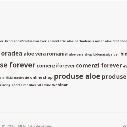
er
#comandaProduseForever
alimentatie
aloe barbadensis miller
aloe first sho
a oradea
aloe vera romania
bi
aloe vera shop
bidonasulgalben
e forever
comenzi forever
comenziforever
ev
produse aloe
produse
online shop
ale
MLM
motivatie
webinar
 living
sport
timp liber
vitamine
 © 2026. All Rights Reserved.
P