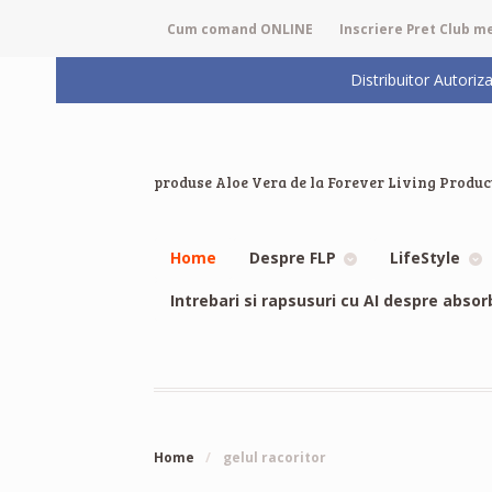
Cum comand ONLINE
Inscriere Pret Club 
Distribuitor Auto
produse Aloe Vera de la Forever Living Produc
Home
Despre FLP
LifeStyle
Intrebari si rapsusuri cu AI despre absor
Home
/
gelul racoritor