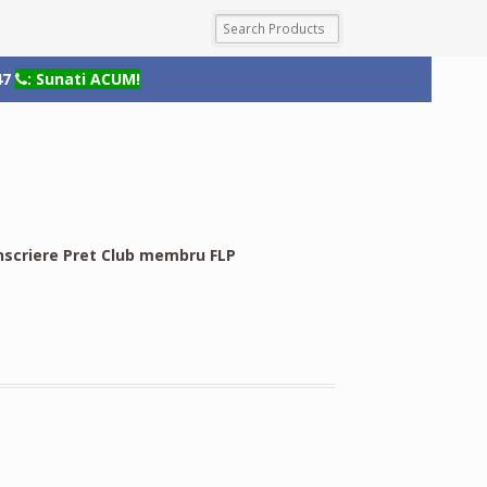
47
: Sunati ACUM!
nscriere Pret Club membru FLP