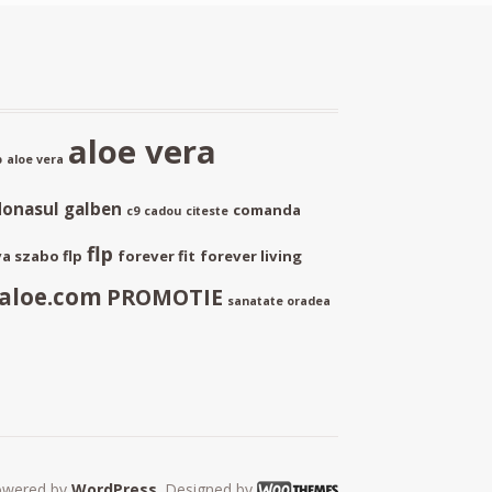
aloe vera
p
aloe vera
donasul galben
comanda
c9
cadou
citeste
flp
a szabo flp
forever fit
forever living
aloe.com
PROMOTIE
sanatate oradea
owered by
WordPress
. Designed by