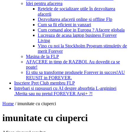
Idei pentru afacerea
Reţelele de socializare utile în dezvoltarea
afacerii
Dezvoltarea afacerii online si offline Flp
Cum sa fii eficient in vanzari
Cum comand aloe in Europa ? Afacere globala
Lucreaza de acasa laptop business Forever
Living
Vino cu noi la Stockholm Program stimuletiv de
merit Forever
Masina de la FLP
AFACERE in timp de RAZBOI. Au dovedit ca se
poate!
Ei stiu sa transforme produsele Forever in succes!AU
REUSIT in FOREVER.
Inscriere Pret Club membru FLP
Intrebari si rapsusuri cu AI despre absorbtia L-argininei
.Merita sau nu pretul FOREVER Argi+ ?!
Home
/
imunitate cu ciuperci
imunitate cu ciuperci