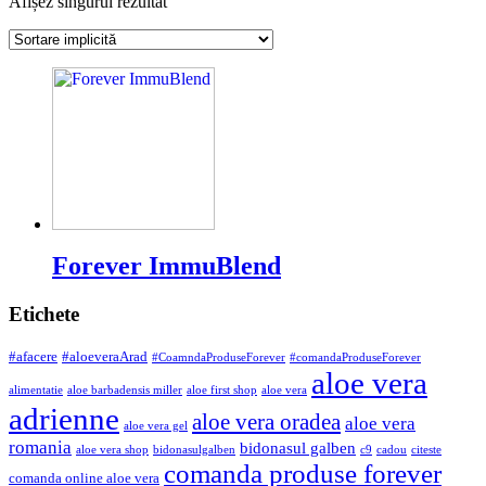
Afișez singurul rezultat
Forever ImmuBlend
Etichete
#afacere
#aloeveraArad
#CoamndaProduseForever
#comandaProduseForever
aloe vera
alimentatie
aloe barbadensis miller
aloe first shop
aloe vera
adrienne
aloe vera oradea
aloe vera
aloe vera gel
romania
bidonasul galben
aloe vera shop
bidonasulgalben
c9
cadou
citeste
comanda produse forever
comanda online aloe vera