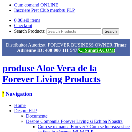
Cum comand ONLINE
Inscriere Pret Club membru FLP
0,00
lei
0 items
Checkout
Search Products:
Distribuitor Autorizat, FOREVER BUSINESS OWNER
Timar
Adrienne ID: 400-000-111-547
: Sunati ACUM!
produse Aloe Vera de la
Forever Living Products
²
Navigation
Home
Despre FLP
Documente
Despre Compania Forever Living si Echipa Noastra
Cum se mananca Forever ? Cum se lucreaza si ce
se face in afacerea MLM FLP