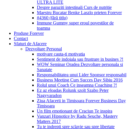
ULTRA LITE
Despre paraziti intestinali Curs de nutritie
Maestru Bucatar Benke Laszlo prieten Forever
#4360 (fără titlu)
Immune Gummy super eroul povestilor de
toamna
Produse Forever
Contact
Sfaturi de Afacere
Dezvoltare Personal
motivare cauta-ti motivatia
Sentiment de indoiala sau frustrare in busines ?!
WOW Seminar Oradea Dezvoltare personala si
Sanatate
Responsabilitatea unui Lider Sponsor responsabil
Business Meeting Curs Succes Day Sibiu 2016
Rolul unui Coach Ce inseamna Coaching ?!
Ez az eloadas Rolunk szolt Szabo Peter
Nagyvaradon
Ziua Afacerii in Timisoara Forever Business Day
Timisoara
Un film emotionant de Craciun Te inspira
Vanzari Hipnotice by Radu Seuche, Mastery
Matters 2017
Tu te indrepti spre sclavie sau spre libertate