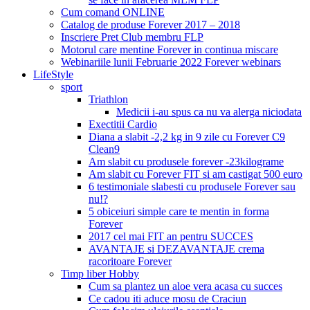
Cum comand ONLINE
Catalog de produse Forever 2017 – 2018
Inscriere Pret Club membru FLP
Motorul care mentine Forever in continua miscare
Webinariile lunii Februarie 2022 Forever webinars
LifeStyle
sport
Triathlon
Medicii i-au spus ca nu va alerga niciodata
Exectitii Cardio
Diana a slabit -2,2 kg in 9 zile cu Forever C9
Clean9
Am slabit cu produsele forever -23kilograme
Am slabit cu Forever FIT si am castigat 500 euro
6 testimoniale slabesti cu produsele Forever sau
nu!?
5 obiceiuri simple care te mentin in forma
Forever
2017 cel mai FIT an pentru SUCCES
AVANTAJE si DEZAVANTAJE crema
racoritoare Forever
Timp liber Hobby
Cum sa plantez un aloe vera acasa cu succes
Ce cadou iti aduce mosu de Craciun