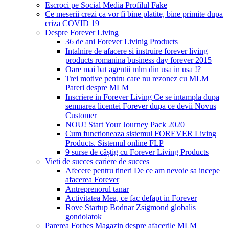
Escroci pe Social Media Profilul Fake
Ce meserii crezi ca vor fi bine platite, bine primite dupa
criza COVID 19
Despre Forever Living
36 de ani Forever Livinig Products
Intalnire de afacere si instruire forever living
products romanina business day forever 2015
Oare mai bat agentii mlm din usa in usa !?
Trei motive pentru care nu rezonez cu MLM
Pareri despre MLM
Inscriere in Forever Living Ce se intampla dupa
semnarea licentei Forever dupa ce devii Novus
Customer
NOU! Start Your Journey Pack 2020
Cum functioneaza sistemul FOREVER Living
Products. Sistemul online FLP
9 surse de câștig cu Forever Living Products
Vieti de succes cariere de succes
Afecere pentru tineri De ce am nevoie sa incepe
afacerea Forever
Antreprenorul tanar
Activitatea Mea, ce fac defapt in Forever
Rove Startup Bodnar Zsigmond globalis
gondolatok
Parerea Forbes Magazin despre afacerile MLM