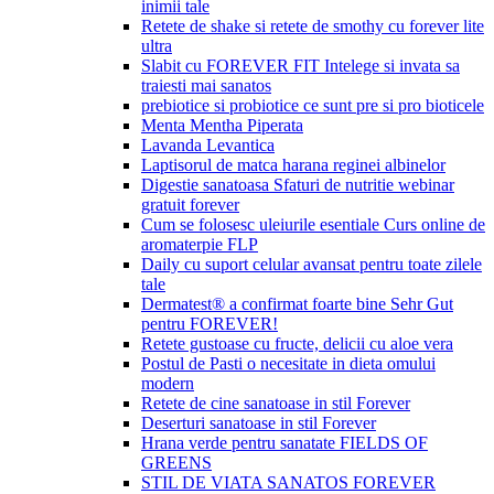
inimii tale
Retete de shake si retete de smothy cu forever lite
ultra
Slabit cu FOREVER FIT Intelege si invata sa
traiesti mai sanatos
prebiotice si probiotice ce sunt pre si pro bioticele
Menta Mentha Piperata
Lavanda Levantica
Laptisorul de matca harana reginei albinelor
Digestie sanatoasa Sfaturi de nutritie webinar
gratuit forever
Cum se folosesc uleiurile esentiale Curs online de
aromaterpie FLP
Daily cu suport celular avansat pentru toate zilele
tale
Dermatest® a confirmat foarte bine Sehr Gut
pentru FOREVER!
Retete gustoase cu fructe, delicii cu aloe vera
Postul de Pasti o necesitate in dieta omului
modern
Retete de cine sanatoase in stil Forever
Deserturi sanatoase in stil Forever
Hrana verde pentru sanatate FIELDS OF
GREENS
STIL DE VIATA SANATOS FOREVER