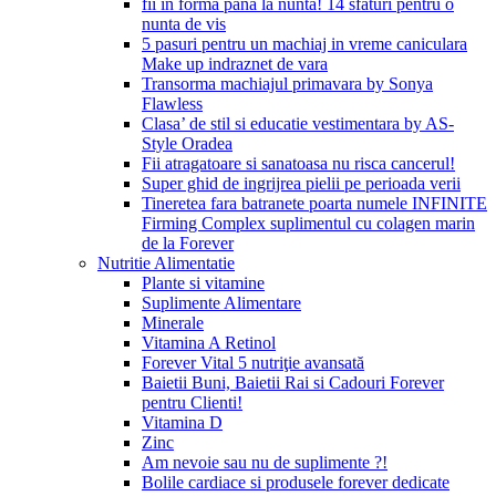
fii in forma pana la nunta! 14 sfaturi pentru o
nunta de vis
5 pasuri pentru un machiaj in vreme caniculara
Make up indraznet de vara
Transorma machiajul primavara by Sonya
Flawless
Clasa’ de stil si educatie vestimentara by AS-
Style Oradea
Fii atragatoare si sanatoasa nu risca cancerul!
Super ghid de ingrijrea pielii pe perioada verii
Tineretea fara batranete poarta numele INFINITE
Firming Complex suplimentul cu colagen marin
de la Forever
Nutritie Alimentatie
Plante si vitamine
Suplimente Alimentare
Minerale
Vitamina A Retinol
Forever Vital 5 nutriţie avansată
Baietii Buni, Baietii Rai si Cadouri Forever
pentru Clienti!
Vitamina D
Zinc
Am nevoie sau nu de suplimente ?!
Bolile cardiace si produsele forever dedicate