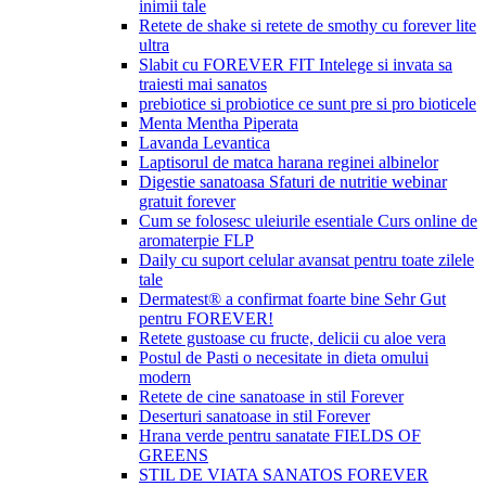
inimii tale
Retete de shake si retete de smothy cu forever lite
ultra
Slabit cu FOREVER FIT Intelege si invata sa
traiesti mai sanatos
prebiotice si probiotice ce sunt pre si pro bioticele
Menta Mentha Piperata
Lavanda Levantica
Laptisorul de matca harana reginei albinelor
Digestie sanatoasa Sfaturi de nutritie webinar
gratuit forever
Cum se folosesc uleiurile esentiale Curs online de
aromaterpie FLP
Daily cu suport celular avansat pentru toate zilele
tale
Dermatest® a confirmat foarte bine Sehr Gut
pentru FOREVER!
Retete gustoase cu fructe, delicii cu aloe vera
Postul de Pasti o necesitate in dieta omului
modern
Retete de cine sanatoase in stil Forever
Deserturi sanatoase in stil Forever
Hrana verde pentru sanatate FIELDS OF
GREENS
STIL DE VIATA SANATOS FOREVER