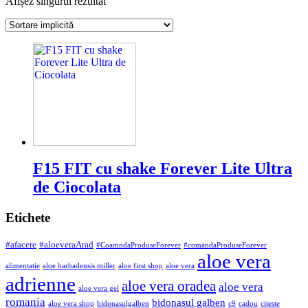
Afișez singurul rezultat
F15 FIT cu shake Forever Lite Ultra
de Ciocolata
Etichete
#afacere
#aloeveraArad
#CoamndaProduseForever
#comandaProduseForever
aloe vera
alimentatie
aloe barbadensis miller
aloe first shop
aloe vera
adrienne
aloe vera oradea
aloe vera
aloe vera gel
romania
bidonasul galben
aloe vera shop
bidonasulgalben
c9
cadou
citeste