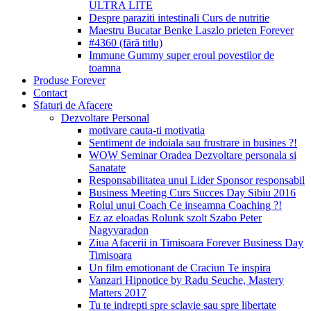
ULTRA LITE
Despre paraziti intestinali Curs de nutritie
Maestru Bucatar Benke Laszlo prieten Forever
#4360 (fără titlu)
Immune Gummy super eroul povestilor de
toamna
Produse Forever
Contact
Sfaturi de Afacere
Dezvoltare Personal
motivare cauta-ti motivatia
Sentiment de indoiala sau frustrare in busines ?!
WOW Seminar Oradea Dezvoltare personala si
Sanatate
Responsabilitatea unui Lider Sponsor responsabil
Business Meeting Curs Succes Day Sibiu 2016
Rolul unui Coach Ce inseamna Coaching ?!
Ez az eloadas Rolunk szolt Szabo Peter
Nagyvaradon
Ziua Afacerii in Timisoara Forever Business Day
Timisoara
Un film emotionant de Craciun Te inspira
Vanzari Hipnotice by Radu Seuche, Mastery
Matters 2017
Tu te indrepti spre sclavie sau spre libertate