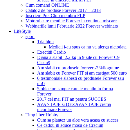
Cum comand ONLINE
Catalog de produse Forever 2017 – 2018
Inscriere Pret Club membru FLP
Motorul care mentine Forever in continua miscare
Webinariile lunii Februarie 2022 Forever webinars
LifeStyle
sport
Triathlon
Medicii i-au spus ca nu va alerga niciodata
Exectitii Cardio
Diana a slabit -2,2 kg in 9 zile cu Forever C9
Clean9
Am slabit cu produsele forever -23kilograme
Am slabit cu Forever FIT si am castigat 500 euro
6 testimoniale slabesti cu produsele Forever sau
nu!?
5 obiceiuri simple care te mentin in forma
Forever
2017 cel mai FIT an pentru SUCCES
AVANTAJE si DEZAVANTAJE crema
racoritoare Forever
Timp liber Hobby
Cum sa plantez un aloe vera acasa cu succes
Ce cadou iti aduce mosu de Craciun