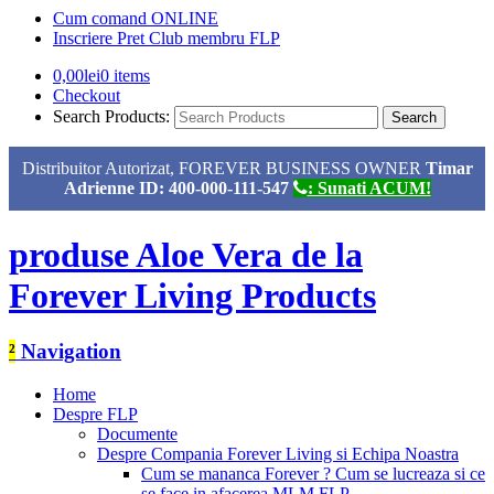
Cum comand ONLINE
Inscriere Pret Club membru FLP
0,00
lei
0 items
Checkout
Search Products:
Distribuitor Autorizat, FOREVER BUSINESS OWNER
Timar
Adrienne ID: 400-000-111-547
: Sunati ACUM!
produse Aloe Vera de la
Forever Living Products
²
Navigation
Home
Despre FLP
Documente
Despre Compania Forever Living si Echipa Noastra
Cum se mananca Forever ? Cum se lucreaza si ce
se face in afacerea MLM FLP