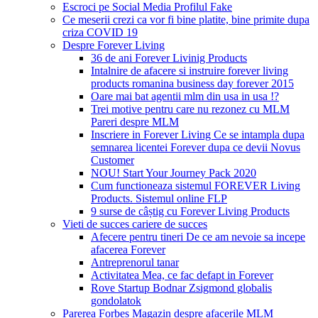
Escroci pe Social Media Profilul Fake
Ce meserii crezi ca vor fi bine platite, bine primite dupa
criza COVID 19
Despre Forever Living
36 de ani Forever Livinig Products
Intalnire de afacere si instruire forever living
products romanina business day forever 2015
Oare mai bat agentii mlm din usa in usa !?
Trei motive pentru care nu rezonez cu MLM
Pareri despre MLM
Inscriere in Forever Living Ce se intampla dupa
semnarea licentei Forever dupa ce devii Novus
Customer
NOU! Start Your Journey Pack 2020
Cum functioneaza sistemul FOREVER Living
Products. Sistemul online FLP
9 surse de câștig cu Forever Living Products
Vieti de succes cariere de succes
Afecere pentru tineri De ce am nevoie sa incepe
afacerea Forever
Antreprenorul tanar
Activitatea Mea, ce fac defapt in Forever
Rove Startup Bodnar Zsigmond globalis
gondolatok
Parerea Forbes Magazin despre afacerile MLM