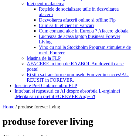
Idei pentru afacerea
Reţelele de socializare utile în dezvoltarea
afacerii
Dezvoltarea afacerii online si offline Flp
Cum sa fii eficient in vanzari
Cum comand aloe in Europa ? Afacere globala
Lucreaza de acasa laptop business Forever
Living
Vino cu noi la Stockholm Program stimuletiv de
merit Forever
Masina de la FLP
AFACERE in timp de RAZBOI. Au dovedit ca se
poate!
Ei stiu sa transforme produsele Forever in succes!AU
REUSIT in FOREVER.
Inscriere Pret Club membru FLP
Intrebari si rapsusuri cu AI despre absorbtia L-argininei
.Merita sau nu pretul FOREVER Argi+ ?!
Home
/
produse forever living
produse forever living