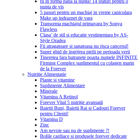
fii in forma pana la nunta! 14 sfaturi pentru o
nunta de vis
5 pasuri pentru un machiaj in vreme caniculara
Make up indraznet de vara
Transorma machiajul primavara by Sonya
Flawless
Clasa’ de stil si educatie vestimentara by AS-
Style Oradea
Fii atragatoare si sanatoasa nu risca cancerul!
Super ghid de ingrijrea pielii pe perioada verii
Tineretea fara batranete poarta numele INFINITE
Firming Complex suplimentul cu colagen marin
de la Forever
Nutritie Alimentatie
Plante si vitamine
Suplimente Alimentare
Minerale
Vitamina A Retinol
Forever Vital 5 nutriţie avansată
Baietii Buni, Baietii Rai si Cadouri Forever
pentru Clienti!
Vitamina D
Zinc
Am nevoie sau nu de suplimente ?!
Bolile cardiace si produsele forever dedicate