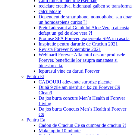
Cum folosim uleiurile esentiale
reciclare creativa, bidonasul galben se transforma
calculatoare
Dependent de smartphone, nomophobe, sau doar
un homosapiens curios ?!
Pretul adevarat al Gelulului Aloe Vera, cat costa
defapt un gel de aloe vera ?!
Produse SPA Forever, experienta SPA in casa ta
Inspiratie pentru darurile de Craciun 2021
Revista Forever Noiembrie 2021
Webinarii Forever Afla totul despre produsele
Forever, beneficiile lor asupra sanatatea si
binestarea ta.
Iepurasul vine cu daruri Forever
Pentru El
CADOURI adevarate surprize placute
După 9 zile am pierdut 4 kg cu Forever C9
Clean9
Da jos burta concurs Men`s Health si Forever
Living
Da jos burta Concurs Men`s Health si Forever
C9
Pentru Ea
Cadou de Craciun Ce sa cumpar de craciun ?!
Make up in 10 minute