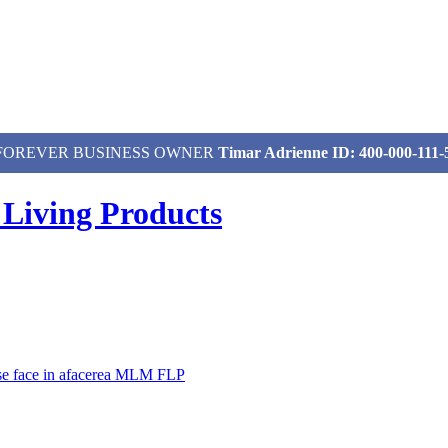
izat, FOREVER BUSINESS OWNER
Timar Adrienne ID: 400-000-111-
 Living Products
 se face in afacerea MLM FLP