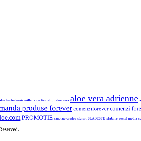
aloe vera adrienne
aloe barbadensis miller
aloe first shop
aloe vera
a
manda produse forever
comenzi fore
comenziforever
loe.com
PROMOTIE
slabire
sanatate oradea
sfaturi
SLABESTE
social media
s
 Reserved.