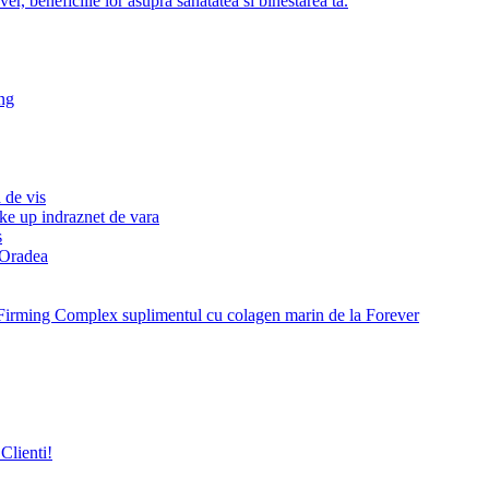
r, beneficiile lor asupra sanatatea si binestarea ta.
ng
 de vis
ke up indraznet de vara
s
e Oradea
Firming Complex suplimentul cu colagen marin de la Forever
Clienti!