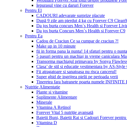
Webinarii Forever Afla totul despre produsele Foreve
Iepurasul vine cu daruri Forever
Pentru El
CADOURI adevarate surprize placute
După 9 zile am pierdut 4 kg cu Forever C9 Clean9
Da jos burta concurs Men`s Health si Forever Livi
Da jos burta Concurs Men`s Health si Forever C9
Pentru Ea
Cadou de Craciun Ce sa cumpar de craciun ?!
Make up in 10 minute
fii in forma pana la nunta! 14 sfaturi pentru o nunta
5 pasuri pentru un machiaj in vreme caniculara Ma
Transorma machiajul primavara by Sonya Flawles
Clasa’ de stil si educatie vestimentara by AS-Styl
Fii atragatoare si sanatoasa nu risca cancerul!
Super ghid de ingrijrea pielii pe perioada verii
Tineretea fara batranete poarta numele INFINITE 
Nutritie Alimentatie
Plante si vitamine
Suplimente Alimentare
Minerale
Vitamina A Retinol
Forever Vital 5 nutriţie avansată
Baietii Buni, Baietii Rai si Cadouri Forever pentru 
Vitamina D