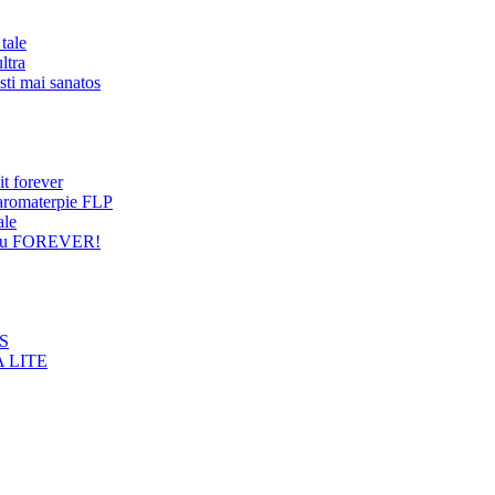
tale
ltra
sti mai sanatos
it forever
 aromaterpie FLP
ale
entru FOREVER!
NS
 LITE