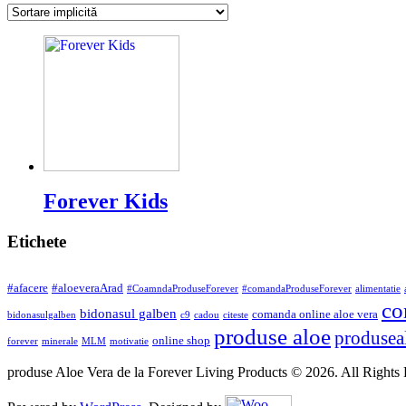
Forever Kids
Etichete
#afacere
#aloeveraArad
#CoamndaProduseForever
#comandaProduseForever
alimentatie
co
bidonasul galben
comanda online aloe vera
bidonasulgalben
c9
cadou
citeste
produse aloe
produsea
online shop
forever
minerale
MLM
motivatie
produse Aloe Vera de la Forever Living Products © 2026. All Rights