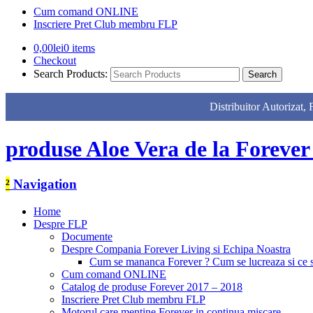
Cum comand ONLINE
Inscriere Pret Club membru FLP
0,00
lei
0 items
Checkout
Search Products:
Distribuitor Autor
produse Aloe Vera de la Forever
²
Navigation
Home
Despre FLP
Documente
Despre Compania Forever Living si Echipa Noastra
Cum se mananca Forever ? Cum se lucreaza si ce
Cum comand ONLINE
Catalog de produse Forever 2017 – 2018
Inscriere Pret Club membru FLP
Motorul care mentine Forever in continua miscare