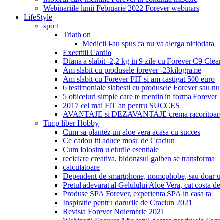
Webinariile lunii Februarie 2022 Forever webinars
LifeStyle
sport
Triathlon
Medicii i-au spus ca nu va alerga niciodata
Exectitii Cardio
Diana a slabit -2,2 kg in 9 zile cu Forever C9 Cle
Am slabit cu produsele forever -23kilograme
Am slabit cu Forever FIT si am castigat 500 euro
6 testimoniale slabesti cu produsele Forever sau nu
5 obiceiuri simple care te mentin in forma Forever
2017 cel mai FIT an pentru SUCCES
AVANTAJE si DEZAVANTAJE crema racoritoare
Timp liber Hobby
Cum sa plantez un aloe vera acasa cu succes
Ce cadou iti aduce mosu de Craciun
Cum folosim uleiurile esentiale
reciclare creativa, bidonasul galben se transforma
calculatoare
Dependent de smartphone, nomophobe, sau doar u
Pretul adevarat al Gelulului Aloe Vera, cat costa de
Produse SPA Forever, experienta SPA in casa ta
Inspiratie pentru darurile de Craciun 2021
Revista Forever Noiembrie 2021