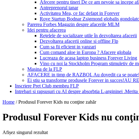
Afecere pentru tineri De ce am nevoie sa incepe a
Antreprenorul tanar
Activitatea Mea, ce fac defapt in Forever
Rove Startup Bodnar Zsigmond globalis gondolat
Parerea Forbes Magazin despre afacerile MLM
Idei pentru afacerea
Reţelele de socializare utile în dezvoltarea afacerii
Dezvoltarea afacerii online si offline Flp
Cum sa fii eficient in vanzari
Cum comand aloe in Europa ? Afacere globala
Lucreaza de acasa laptop business Forever Living
Vino cu noi la Stockholm Program stimuletiv de m
Masina de la FLP
AFACERE in timp de RAZBOI. Au dovedit ca se poate
Ei stiu sa transforme produsele Forever in succes!A
Inscriere Pret Club membru FLP
Intrebari si rapsusuri cu AI despre absorbtia L-argininei .Mer
Home
/
Produsul Forever Kids nu conţine zahăr
Produsul Forever Kids nu conţi
Afișez singurul rezultat