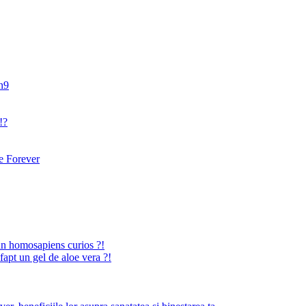
an9
!?
 Forever
n homosapiens curios ?!
fapt un gel de aloe vera ?!