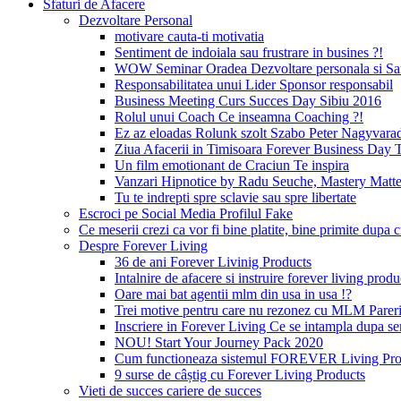
Sfaturi de Afacere
Dezvoltare Personal
motivare cauta-ti motivatia
Sentiment de indoiala sau frustrare in busines ?!
WOW Seminar Oradea Dezvoltare personala si Sa
Responsabilitatea unui Lider Sponsor responsabil
Business Meeting Curs Succes Day Sibiu 2016
Rolul unui Coach Ce inseamna Coaching ?!
Ez az eloadas Rolunk szolt Szabo Peter Nagyvara
Ziua Afacerii in Timisoara Forever Business Day 
Un film emotionant de Craciun Te inspira
Vanzari Hipnotice by Radu Seuche, Mastery Matt
Tu te indrepti spre sclavie sau spre libertate
Escroci pe Social Media Profilul Fake
Ce meserii crezi ca vor fi bine platite, bine primite dup
Despre Forever Living
36 de ani Forever Livinig Products
Intalnire de afacere si instruire forever living pr
Oare mai bat agentii mlm din usa in usa !?
Trei motive pentru care nu rezonez cu MLM Pare
Inscriere in Forever Living Ce se intampla dupa s
NOU! Start Your Journey Pack 2020
Cum functioneaza sistemul FOREVER Living Prod
9 surse de câștig cu Forever Living Products
Vieti de succes cariere de succes