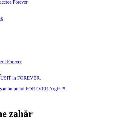
facerea Forever
ok
erit Forever
!
U REUSIT in FOREVER.
ita sau nu pretul FOREVER Argi+ ?!
ne zahăr