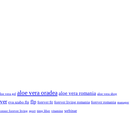
aloe vera oradea
aloe vera romania
loe vera gel
aloe vera shop
ver
flp
eva szabo flp
forever fit
forever living romania
forever romania
manager
webinar
ponsor forever living
sport
timp liber
vitamine