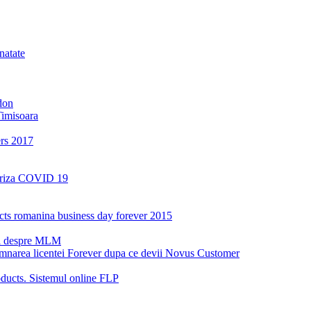
natate
don
Timisoara
ers 2017
a criza COVID 19
oducts romanina business day forever 2015
ri despre MLM
emnarea licentei Forever dupa ce devii Novus Customer
ucts. Sistemul online FLP