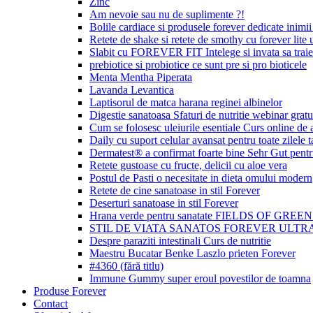
Zinc
Am nevoie sau nu de suplimente ?!
Bolile cardiace si produsele forever dedicate inimii 
Retete de shake si retete de smothy cu forever lite u
Slabit cu FOREVER FIT Intelege si invata sa traie
prebiotice si probiotice ce sunt pre si pro bioticele
Menta Mentha Piperata
Lavanda Levantica
Laptisorul de matca harana reginei albinelor
Digestie sanatoasa Sfaturi de nutritie webinar gratu
Cum se folosesc uleiurile esentiale Curs online de
Daily cu suport celular avansat pentru toate zilele t
Dermatest® a confirmat foarte bine Sehr Gut p
Retete gustoase cu fructe, delicii cu aloe vera
Postul de Pasti o necesitate in dieta omului modern
Retete de cine sanatoase in stil Forever
Deserturi sanatoase in stil Forever
Hrana verde pentru sanatate FIELDS OF GREE
STIL DE VIATA SANATOS FOREVER ULTRA
Despre paraziti intestinali Curs de nutritie
Maestru Bucatar Benke Laszlo prieten Forever
#4360 (fără titlu)
Immune Gummy super eroul povestilor de toamna
Produse Forever
Contact