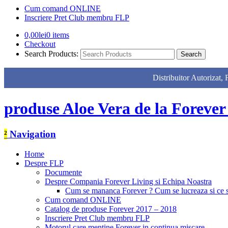
Cum comand ONLINE
Inscriere Pret Club membru FLP
0,00
lei
0 items
Checkout
Search Products:
Distribuitor Autor
produse Aloe Vera de la Forever
²
Navigation
Home
Despre FLP
Documente
Despre Compania Forever Living si Echipa Noastra
Cum se mananca Forever ? Cum se lucreaza si ce
Cum comand ONLINE
Catalog de produse Forever 2017 – 2018
Inscriere Pret Club membru FLP
Motorul care mentine Forever in continua miscare