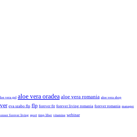
aloe vera oradea
aloe vera romania
loe vera gel
aloe vera shop
ver
flp
eva szabo flp
forever fit
forever living romania
forever romania
manager
webinar
ponsor forever living
sport
timp liber
vitamine