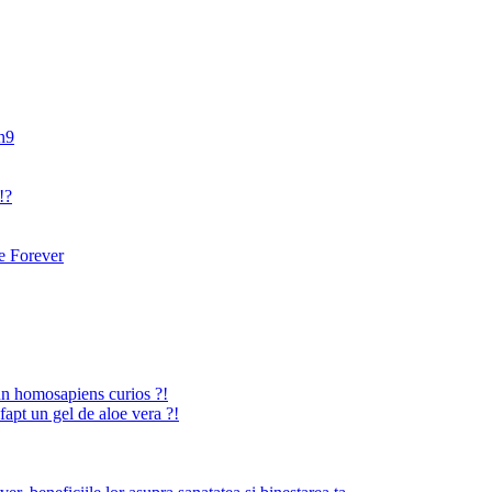
an9
!?
 Forever
n homosapiens curios ?!
fapt un gel de aloe vera ?!