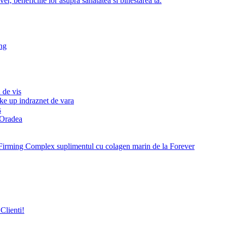
r, beneficiile lor asupra sanatatea si binestarea ta.
ng
 de vis
ke up indraznet de vara
s
e Oradea
Firming Complex suplimentul cu colagen marin de la Forever
Clienti!