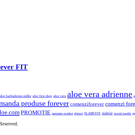
rever FIT
aloe vera adrienne
aloe barbadensis miller
aloe first shop
aloe vera
a
manda produse forever
comenzi fore
comenziforever
loe.com
PROMOTIE
slabire
sanatate oradea
sfaturi
SLABESTE
social media
s
 Reserved.