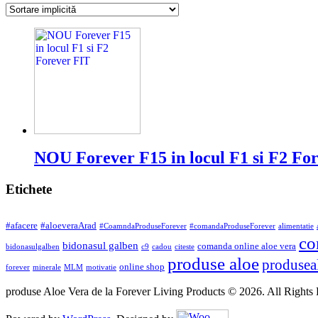
NOU Forever F15 in locul F1 si F2 Fo
Etichete
#afacere
#aloeveraArad
#CoamndaProduseForever
#comandaProduseForever
alimentatie
co
bidonasul galben
comanda online aloe vera
bidonasulgalben
c9
cadou
citeste
produse aloe
produsea
online shop
forever
minerale
MLM
motivatie
produse Aloe Vera de la Forever Living Products © 2026. All Rights