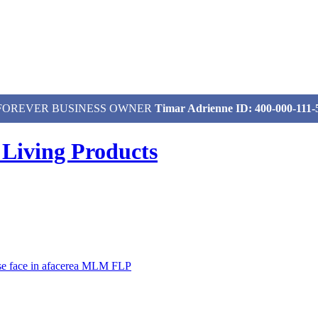
izat, FOREVER BUSINESS OWNER
Timar Adrienne ID: 400-000-111-
 Living Products
 se face in afacerea MLM FLP