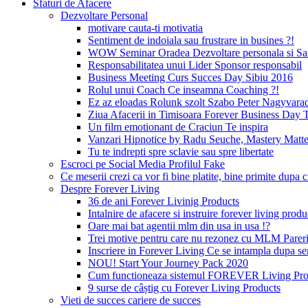
Sfaturi de Afacere
Dezvoltare Personal
motivare cauta-ti motivatia
Sentiment de indoiala sau frustrare in busines ?!
WOW Seminar Oradea Dezvoltare personala si Sa
Responsabilitatea unui Lider Sponsor responsabil
Business Meeting Curs Succes Day Sibiu 2016
Rolul unui Coach Ce inseamna Coaching ?!
Ez az eloadas Rolunk szolt Szabo Peter Nagyvara
Ziua Afacerii in Timisoara Forever Business Day 
Un film emotionant de Craciun Te inspira
Vanzari Hipnotice by Radu Seuche, Mastery Matt
Tu te indrepti spre sclavie sau spre libertate
Escroci pe Social Media Profilul Fake
Ce meserii crezi ca vor fi bine platite, bine primite dup
Despre Forever Living
36 de ani Forever Livinig Products
Intalnire de afacere si instruire forever living pr
Oare mai bat agentii mlm din usa in usa !?
Trei motive pentru care nu rezonez cu MLM Pare
Inscriere in Forever Living Ce se intampla dupa s
NOU! Start Your Journey Pack 2020
Cum functioneaza sistemul FOREVER Living Prod
9 surse de câștig cu Forever Living Products
Vieti de succes cariere de succes