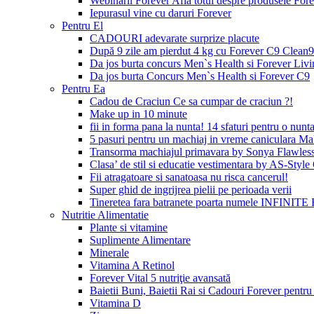
Webinarii Forever Afla totul despre produsele Foreve
Iepurasul vine cu daruri Forever
Pentru El
CADOURI adevarate surprize placute
După 9 zile am pierdut 4 kg cu Forever C9 Clean9
Da jos burta concurs Men`s Health si Forever Livi
Da jos burta Concurs Men`s Health si Forever C9
Pentru Ea
Cadou de Craciun Ce sa cumpar de craciun ?!
Make up in 10 minute
fii in forma pana la nunta! 14 sfaturi pentru o nunta
5 pasuri pentru un machiaj in vreme caniculara Ma
Transorma machiajul primavara by Sonya Flawles
Clasa’ de stil si educatie vestimentara by AS-Styl
Fii atragatoare si sanatoasa nu risca cancerul!
Super ghid de ingrijrea pielii pe perioada verii
Tineretea fara batranete poarta numele INFINITE 
Nutritie Alimentatie
Plante si vitamine
Suplimente Alimentare
Minerale
Vitamina A Retinol
Forever Vital 5 nutriţie avansată
Baietii Buni, Baietii Rai si Cadouri Forever pentru 
Vitamina D