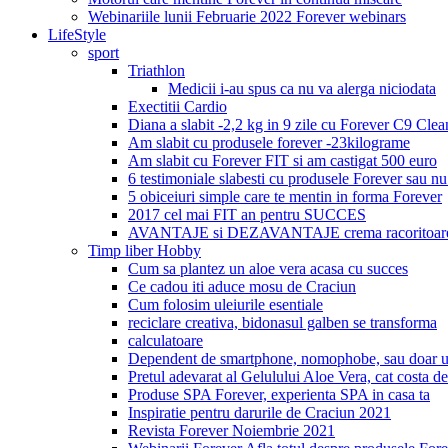
Webinariile lunii Februarie 2022 Forever webinars
LifeStyle
sport
Triathlon
Medicii i-au spus ca nu va alerga niciodata
Exectitii Cardio
Diana a slabit -2,2 kg in 9 zile cu Forever C9 Cle
Am slabit cu produsele forever -23kilograme
Am slabit cu Forever FIT si am castigat 500 euro
6 testimoniale slabesti cu produsele Forever sau nu
5 obiceiuri simple care te mentin in forma Forever
2017 cel mai FIT an pentru SUCCES
AVANTAJE si DEZAVANTAJE crema racoritoare
Timp liber Hobby
Cum sa plantez un aloe vera acasa cu succes
Ce cadou iti aduce mosu de Craciun
Cum folosim uleiurile esentiale
reciclare creativa, bidonasul galben se transforma
calculatoare
Dependent de smartphone, nomophobe, sau doar u
Pretul adevarat al Gelulului Aloe Vera, cat costa de
Produse SPA Forever, experienta SPA in casa ta
Inspiratie pentru darurile de Craciun 2021
Revista Forever Noiembrie 2021