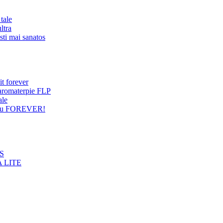
tale
ltra
sti mai sanatos
it forever
 aromaterpie FLP
ale
entru FOREVER!
NS
 LITE