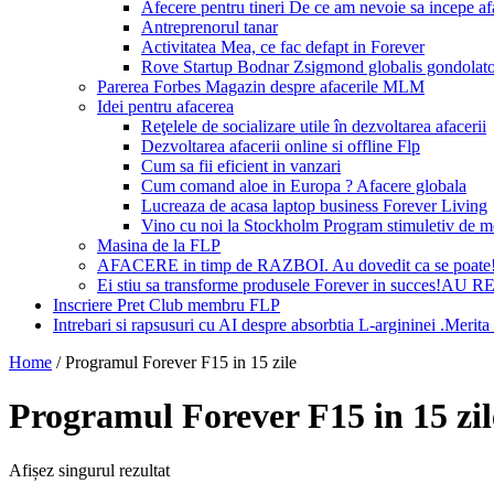
Afecere pentru tineri De ce am nevoie sa incepe a
Antreprenorul tanar
Activitatea Mea, ce fac defapt in Forever
Rove Startup Bodnar Zsigmond globalis gondolat
Parerea Forbes Magazin despre afacerile MLM
Idei pentru afacerea
Reţelele de socializare utile în dezvoltarea afacerii
Dezvoltarea afacerii online si offline Flp
Cum sa fii eficient in vanzari
Cum comand aloe in Europa ? Afacere globala
Lucreaza de acasa laptop business Forever Living
Vino cu noi la Stockholm Program stimuletiv de m
Masina de la FLP
AFACERE in timp de RAZBOI. Au dovedit ca se poate
Ei stiu sa transforme produsele Forever in succes!A
Inscriere Pret Club membru FLP
Intrebari si rapsusuri cu AI despre absorbtia L-argininei .Mer
Home
/
Programul Forever F15 in 15 zile
Programul Forever F15 in 15 zil
Afișez singurul rezultat