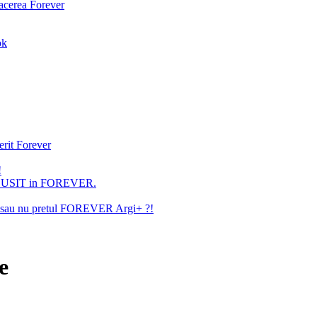
facerea Forever
ok
erit Forever
!
U REUSIT in FOREVER.
ita sau nu pretul FOREVER Argi+ ?!
e