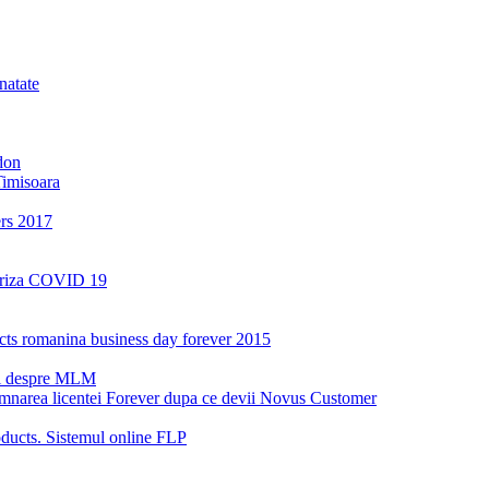
natate
don
Timisoara
ers 2017
a criza COVID 19
oducts romanina business day forever 2015
ri despre MLM
emnarea licentei Forever dupa ce devii Novus Customer
ucts. Sistemul online FLP