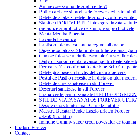
Zinc
Am nevoie sau nu de suplimente ?!
Bolile cardiace si produsele forever dedicate inimii 
Retete de shake si retete de smothy cu forever lite u
Slabit cu FOREVER FIT Intelege si invata sa traie
prebiotice si probiotice ce sunt pre si pro bioticele
Menta Mentha Piperata
Lavanda Levantica
Laptisorul de matca harana reginei albinelor
Digestie sanatoasa Sfaturi de nutritie webinar gratu
Cum se folosesc uleiurile esentiale Curs online de
Daily cu suport celular avansat pentru toate zilele t
Dermatest® a confirmat foarte bine Sehr Gut p
Retete gustoase cu fructe, delicii cu aloe vera
Postul de Pasti o necesitate in dieta omului modern
Retete de cine sanatoase in stil Forever
Deserturi sanatoase in stil Forever
Hrana verde pentru sanatate FIELDS OF GREE
STIL DE VIATA SANATOS FOREVER ULTRA
Despre paraziti intestinali Curs de nutritie
Maestru Bucatar Benke Laszlo prieten Forever
#4360 (fără titlu)
Immune Gummy super eroul povestilor de toamna
Produse Forever
Contact