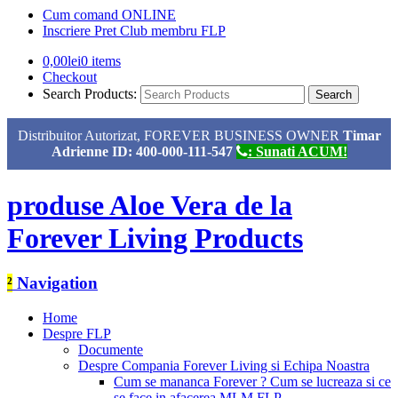
Cum comand ONLINE
Inscriere Pret Club membru FLP
0,00
lei
0 items
Checkout
Search Products:
Distribuitor Autorizat, FOREVER BUSINESS OWNER
Timar
Adrienne ID: 400-000-111-547
: Sunati ACUM!
produse Aloe Vera de la
Forever Living Products
²
Navigation
Home
Despre FLP
Documente
Despre Compania Forever Living si Echipa Noastra
Cum se mananca Forever ? Cum se lucreaza si ce
se face in afacerea MLM FLP