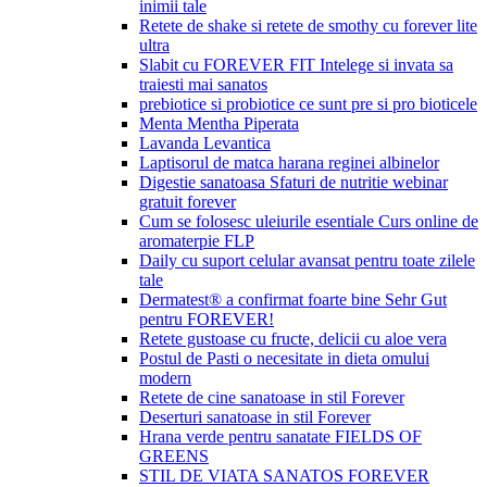
inimii tale
Retete de shake si retete de smothy cu forever lite
ultra
Slabit cu FOREVER FIT Intelege si invata sa
traiesti mai sanatos
prebiotice si probiotice ce sunt pre si pro bioticele
Menta Mentha Piperata
Lavanda Levantica
Laptisorul de matca harana reginei albinelor
Digestie sanatoasa Sfaturi de nutritie webinar
gratuit forever
Cum se folosesc uleiurile esentiale Curs online de
aromaterpie FLP
Daily cu suport celular avansat pentru toate zilele
tale
Dermatest® a confirmat foarte bine Sehr Gut
pentru FOREVER!
Retete gustoase cu fructe, delicii cu aloe vera
Postul de Pasti o necesitate in dieta omului
modern
Retete de cine sanatoase in stil Forever
Deserturi sanatoase in stil Forever
Hrana verde pentru sanatate FIELDS OF
GREENS
STIL DE VIATA SANATOS FOREVER