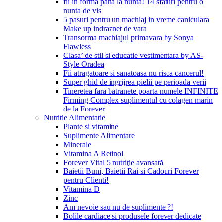
fii in forma pana la nunta! 14 sfaturi pentru o
nunta de vis
5 pasuri pentru un machiaj in vreme caniculara
Make up indraznet de vara
Transorma machiajul primavara by Sonya
Flawless
Clasa’ de stil si educatie vestimentara by AS-
Style Oradea
Fii atragatoare si sanatoasa nu risca cancerul!
Super ghid de ingrijrea pielii pe perioada verii
Tineretea fara batranete poarta numele INFINITE
Firming Complex suplimentul cu colagen marin
de la Forever
Nutritie Alimentatie
Plante si vitamine
Suplimente Alimentare
Minerale
Vitamina A Retinol
Forever Vital 5 nutriţie avansată
Baietii Buni, Baietii Rai si Cadouri Forever
pentru Clienti!
Vitamina D
Zinc
Am nevoie sau nu de suplimente ?!
Bolile cardiace si produsele forever dedicate