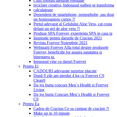
Cum folosim uleiurile esentiale
reciclare creativa, bidonasul galben se transforma
calculatoare
Dependent de smartphone, nomophobe, sau doar
un homosapiens curios ?!
Pretul adevarat al Gelulului Aloe Vera, cat costa
defapt un gel de aloe vera ?!
Produse SPA Forever, experienta SPA in casa ta
Inspiratie pentru darurile de Craciun 2021
Revista Forever Noiembrie 2021
Webinarii Forever Afla totul despre produsele
Forever, beneficiile lor asupra sanatatea si
binestarea ta.
Iepurasul vine cu daruri Forever
Pentru El
CADOURI adevarate surprize placute
După 9 zile am pierdut 4 kg cu Forever C9
Clean9
Da jos burta concurs Men`s Health si Forever
Living
Da jos burta Concurs Men`s Health si Forever
C9
Pentru Ea
Cadou de Craciun Ce sa cumpar de craciun ?!
Make up in 10 minute