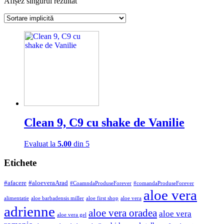
Afișez singurul rezultat
Clean 9, C9 cu shake de Vanilie
Evaluat la
5.00
din 5
Etichete
#afacere
#aloeveraArad
#CoamndaProduseForever
#comandaProduseForever
aloe vera
alimentatie
aloe barbadensis miller
aloe first shop
aloe vera
adrienne
aloe vera oradea
aloe vera
aloe vera gel