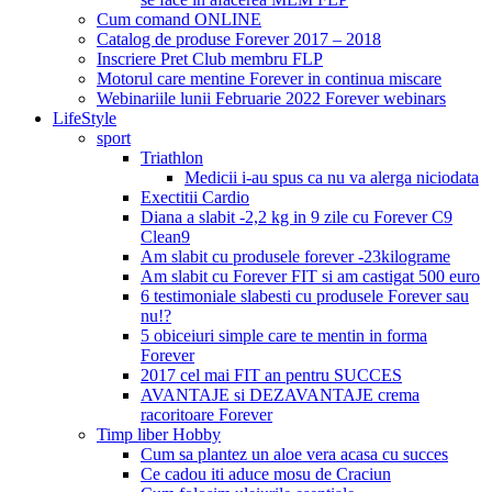
Cum comand ONLINE
Catalog de produse Forever 2017 – 2018
Inscriere Pret Club membru FLP
Motorul care mentine Forever in continua miscare
Webinariile lunii Februarie 2022 Forever webinars
LifeStyle
sport
Triathlon
Medicii i-au spus ca nu va alerga niciodata
Exectitii Cardio
Diana a slabit -2,2 kg in 9 zile cu Forever C9
Clean9
Am slabit cu produsele forever -23kilograme
Am slabit cu Forever FIT si am castigat 500 euro
6 testimoniale slabesti cu produsele Forever sau
nu!?
5 obiceiuri simple care te mentin in forma
Forever
2017 cel mai FIT an pentru SUCCES
AVANTAJE si DEZAVANTAJE crema
racoritoare Forever
Timp liber Hobby
Cum sa plantez un aloe vera acasa cu succes
Ce cadou iti aduce mosu de Craciun