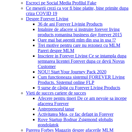
Escroci pe Social Media Profilul Fake
Ce meserii crezi ca vor fi bine platite, bine primite dupa
criza COVID 19
Despre Forever Living
36 de ani Forever Livinig Products
Intalnire de afacere si instruire forever living
products romanina business day forever 2015
Oare mai bat agentii mlm din usa in usa !?
Trei motive pentru care nu rezonez cu MLM
Pareri despre MLM
Inscriere in Forever Living Ce se intampla dupa
semnarea licentei Forever dupa ce devii Novus
Customer
NOU! Start Your Journey Pack 2020
Cum functioneaza sistemul FOREVER Living
Products. Sistemul online FLP
9 surse de câștig cu Forever Living Products
Vieti de succes cariere de succes
Afecere pentru tineri De ce am nevoie sa incepe
afacerea Forever
Antreprenorul tanar
Activitatea Mea, ce fac defapt in Forever
Rove Startup Bodnar Zsigmond globalis
gondolatok
Parerea Forbes Magazin despre afacerile MLM