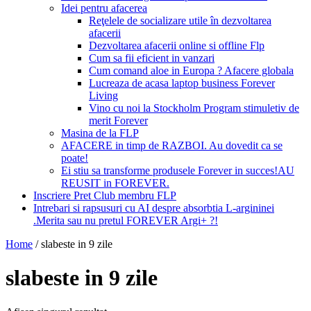
Idei pentru afacerea
Reţelele de socializare utile în dezvoltarea
afacerii
Dezvoltarea afacerii online si offline Flp
Cum sa fii eficient in vanzari
Cum comand aloe in Europa ? Afacere globala
Lucreaza de acasa laptop business Forever
Living
Vino cu noi la Stockholm Program stimuletiv de
merit Forever
Masina de la FLP
AFACERE in timp de RAZBOI. Au dovedit ca se
poate!
Ei stiu sa transforme produsele Forever in succes!AU
REUSIT in FOREVER.
Inscriere Pret Club membru FLP
Intrebari si rapsusuri cu AI despre absorbtia L-argininei
.Merita sau nu pretul FOREVER Argi+ ?!
Home
/
slabeste in 9 zile
slabeste in 9 zile