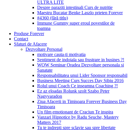
ULTRA LITE
Despre paraziti intestinali Curs de nutritie
Maestru Bucatar Benke Laszlo prieten Forever
#4360 (fără titlu)
Immune Gummy super eroul povestilor de
toamna
Produse Forever
Contact
Sfaturi de Afacere
Dezvoltare Personal
motivare cauta-ti motivatia
Sentiment de indoiala sau frustrare in busines ?!
WOW Seminar Oradea Dezvoltare personala si
Sanatate
Responsabilitatea unui Lider Sponsor responsabil
Business Meeting Curs Succes Day Sibiu 2016
Rolul unui Coach Ce inseamna Coaching ?!
Ez az eloadas Rolunk szolt Szabo Peter
Nagyvaradon
Ziua Afacerii in Timisoara Forever Business Day
Timisoara
Un film emotionant de Craciun Te inspira
Vanzari Hipnotice by Radu Seuche, Mastery
Matters 2017
Tu te indrepti spre sclavie sau spre libertate