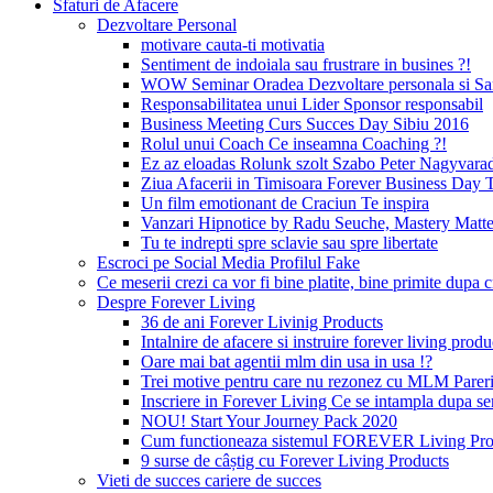
Sfaturi de Afacere
Dezvoltare Personal
motivare cauta-ti motivatia
Sentiment de indoiala sau frustrare in busines ?!
WOW Seminar Oradea Dezvoltare personala si Sa
Responsabilitatea unui Lider Sponsor responsabil
Business Meeting Curs Succes Day Sibiu 2016
Rolul unui Coach Ce inseamna Coaching ?!
Ez az eloadas Rolunk szolt Szabo Peter Nagyvara
Ziua Afacerii in Timisoara Forever Business Day 
Un film emotionant de Craciun Te inspira
Vanzari Hipnotice by Radu Seuche, Mastery Matt
Tu te indrepti spre sclavie sau spre libertate
Escroci pe Social Media Profilul Fake
Ce meserii crezi ca vor fi bine platite, bine primite dup
Despre Forever Living
36 de ani Forever Livinig Products
Intalnire de afacere si instruire forever living pr
Oare mai bat agentii mlm din usa in usa !?
Trei motive pentru care nu rezonez cu MLM Pare
Inscriere in Forever Living Ce se intampla dupa s
NOU! Start Your Journey Pack 2020
Cum functioneaza sistemul FOREVER Living Prod
9 surse de câștig cu Forever Living Products
Vieti de succes cariere de succes