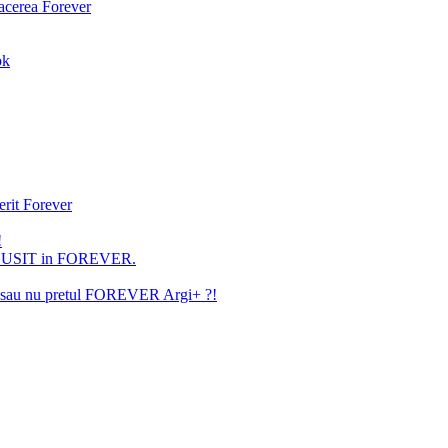
facerea Forever
ok
erit Forever
!
U REUSIT in FOREVER.
ita sau nu pretul FOREVER Argi+ ?!