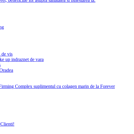
r, beneficiile lor asupra sanatatea si binestarea ta.
ng
 de vis
ke up indraznet de vara
s
e Oradea
Firming Complex suplimentul cu colagen marin de la Forever
Clienti!