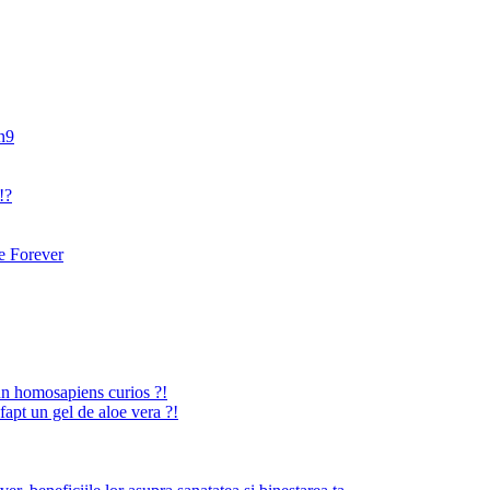
an9
!?
 Forever
n homosapiens curios ?!
fapt un gel de aloe vera ?!