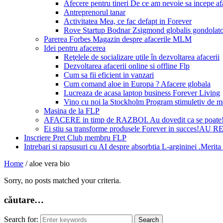
Afecere pentru tineri De ce am nevoie sa incepe a
Antreprenorul tanar
Activitatea Mea, ce fac defapt in Forever
Rove Startup Bodnar Zsigmond globalis gondolat
Parerea Forbes Magazin despre afacerile MLM
Idei pentru afacerea
Reţelele de socializare utile în dezvoltarea afacerii
Dezvoltarea afacerii online si offline Flp
Cum sa fii eficient in vanzari
Cum comand aloe in Europa ? Afacere globala
Lucreaza de acasa laptop business Forever Living
Vino cu noi la Stockholm Program stimuletiv de m
Masina de la FLP
AFACERE in timp de RAZBOI. Au dovedit ca se poate
Ei stiu sa transforme produsele Forever in succes!A
Inscriere Pret Club membru FLP
Intrebari si rapsusuri cu AI despre absorbtia L-argininei .Mer
Home
/
aloe vera bio
Sorry, no posts matched your criteria.
căutare…
Search for: