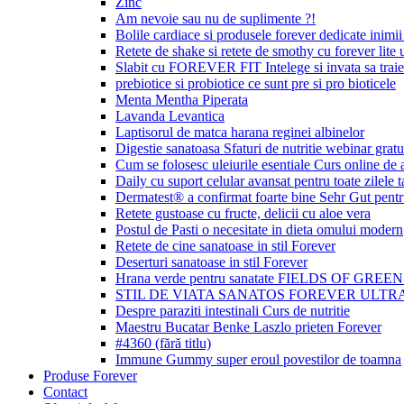
Zinc
Am nevoie sau nu de suplimente ?!
Bolile cardiace si produsele forever dedicate inimii 
Retete de shake si retete de smothy cu forever lite u
Slabit cu FOREVER FIT Intelege si invata sa traie
prebiotice si probiotice ce sunt pre si pro bioticele
Menta Mentha Piperata
Lavanda Levantica
Laptisorul de matca harana reginei albinelor
Digestie sanatoasa Sfaturi de nutritie webinar gratu
Cum se folosesc uleiurile esentiale Curs online de
Daily cu suport celular avansat pentru toate zilele t
Dermatest® a confirmat foarte bine Sehr Gut p
Retete gustoase cu fructe, delicii cu aloe vera
Postul de Pasti o necesitate in dieta omului modern
Retete de cine sanatoase in stil Forever
Deserturi sanatoase in stil Forever
Hrana verde pentru sanatate FIELDS OF GREE
STIL DE VIATA SANATOS FOREVER ULTRA
Despre paraziti intestinali Curs de nutritie
Maestru Bucatar Benke Laszlo prieten Forever
#4360 (fără titlu)
Immune Gummy super eroul povestilor de toamna
Produse Forever
Contact