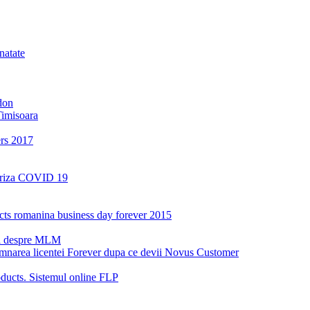
natate
don
Timisoara
ers 2017
a criza COVID 19
oducts romanina business day forever 2015
ri despre MLM
emnarea licentei Forever dupa ce devii Novus Customer
ucts. Sistemul online FLP