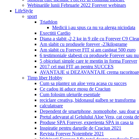
Webinariile lunii Februarie 2022 Forever webinars
LifeStyle
sport
Triathlon
Medicii i-au spus ca nu va alerga niciodata
Exectitii Cardio
Diana a slabit -2,2 kg in 9 zile cu Forever C9 Cle
Am slabit cu produsele forever -23kilograme
Am slabit cu Forever FIT si am castigat 500 euro
6 testimoniale slabesti cu produsele Forever sau nu
5 obiceiuri simple care te mentin in forma Forever
2017 cel mai FIT an pentru SUCCES
AVANTAJE si DEZAVANTAJE crema racoritoare
Timp liber Hobby
Cum sa plantez un aloe vera acasa cu succes
Ce cadou iti aduce mosu de Craciun
Cum folosim uleiurile esentiale
reciclare creativa, bidonasul galben se transforma
calculatoare
Dependent de smartphone, nomophobe, sau doar u
Pretul adevarat al Gelulului Aloe Vera, cat costa de
Produse SPA Forever, experienta SPA in casa ta
Inspiratie pentru darurile de Craciun 2021
Revista Forever Noiembrie 2021