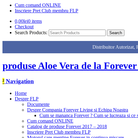
Cum comand ONLINE
Inscriere Pret Club membru FLP
0,00
lei
0 items
Checkout
Search Products:
Distribuitor Autor
produse Aloe Vera de la Forever
²
Navigation
Home
Despre FLP
Documente
Despre Compania Forever Living si Echipa Noastra
Cum se mananca Forever ? Cum se lucreaza si ce
Cum comand ONLINE
Catalog de produse Forever 2017 – 2018
Inscriere Pret Club membru FLP
Motorul care mentine Forever in continua miscare