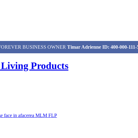
izat, FOREVER BUSINESS OWNER
Timar Adrienne ID: 400-000-111-
 Living Products
 se face in afacerea MLM FLP