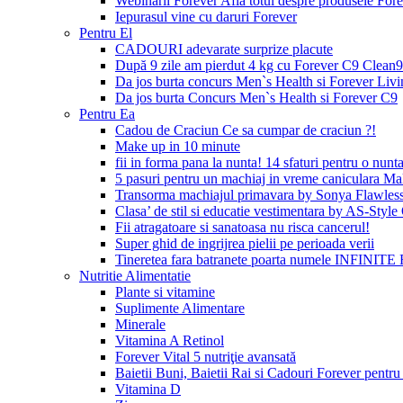
Webinarii Forever Afla totul despre produsele Foreve
Iepurasul vine cu daruri Forever
Pentru El
CADOURI adevarate surprize placute
După 9 zile am pierdut 4 kg cu Forever C9 Clean9
Da jos burta concurs Men`s Health si Forever Livi
Da jos burta Concurs Men`s Health si Forever C9
Pentru Ea
Cadou de Craciun Ce sa cumpar de craciun ?!
Make up in 10 minute
fii in forma pana la nunta! 14 sfaturi pentru o nunta
5 pasuri pentru un machiaj in vreme caniculara Ma
Transorma machiajul primavara by Sonya Flawles
Clasa’ de stil si educatie vestimentara by AS-Styl
Fii atragatoare si sanatoasa nu risca cancerul!
Super ghid de ingrijrea pielii pe perioada verii
Tineretea fara batranete poarta numele INFINITE 
Nutritie Alimentatie
Plante si vitamine
Suplimente Alimentare
Minerale
Vitamina A Retinol
Forever Vital 5 nutriţie avansată
Baietii Buni, Baietii Rai si Cadouri Forever pentru 
Vitamina D