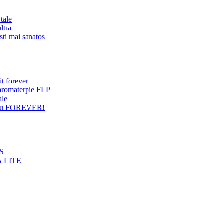
tale
ltra
sti mai sanatos
it forever
 aromaterpie FLP
ale
entru FOREVER!
NS
 LITE