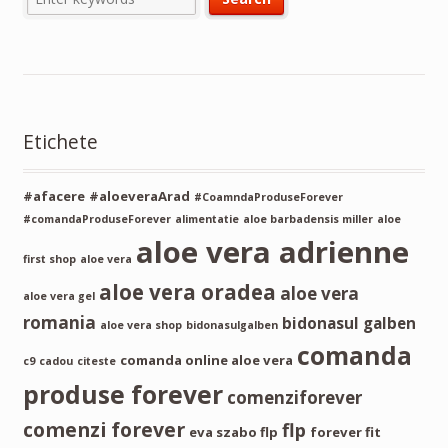
Etichete
#afacere
#aloeveraArad
#CoamndaProduseForever
#comandaProduseForever
alimentatie
aloe barbadensis miller
aloe
aloe vera adrienne
first shop
aloe vera
aloe vera oradea
aloe vera
aloe vera gel
romania
bidonasul galben
aloe vera shop
bidonasulgalben
comanda
comanda online aloe vera
c9
cadou
citeste
produse forever
comenziforever
comenzi forever
flp
eva szabo flp
forever fit