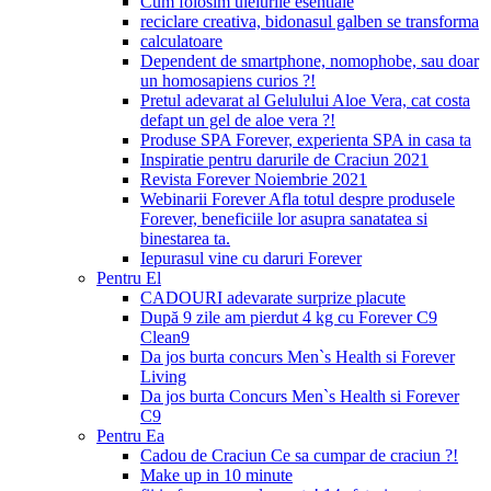
Cum folosim uleiurile esentiale
reciclare creativa, bidonasul galben se transforma
calculatoare
Dependent de smartphone, nomophobe, sau doar
un homosapiens curios ?!
Pretul adevarat al Gelulului Aloe Vera, cat costa
defapt un gel de aloe vera ?!
Produse SPA Forever, experienta SPA in casa ta
Inspiratie pentru darurile de Craciun 2021
Revista Forever Noiembrie 2021
Webinarii Forever Afla totul despre produsele
Forever, beneficiile lor asupra sanatatea si
binestarea ta.
Iepurasul vine cu daruri Forever
Pentru El
CADOURI adevarate surprize placute
După 9 zile am pierdut 4 kg cu Forever C9
Clean9
Da jos burta concurs Men`s Health si Forever
Living
Da jos burta Concurs Men`s Health si Forever
C9
Pentru Ea
Cadou de Craciun Ce sa cumpar de craciun ?!
Make up in 10 minute