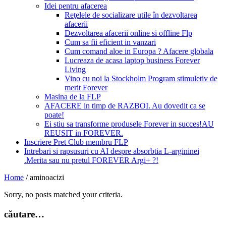
Idei pentru afacerea
Reţelele de socializare utile în dezvoltarea
afacerii
Dezvoltarea afacerii online si offline Flp
Cum sa fii eficient in vanzari
Cum comand aloe in Europa ? Afacere globala
Lucreaza de acasa laptop business Forever
Living
Vino cu noi la Stockholm Program stimuletiv de
merit Forever
Masina de la FLP
AFACERE in timp de RAZBOI. Au dovedit ca se
poate!
Ei stiu sa transforme produsele Forever in succes!AU
REUSIT in FOREVER.
Inscriere Pret Club membru FLP
Intrebari si rapsusuri cu AI despre absorbtia L-argininei
.Merita sau nu pretul FOREVER Argi+ ?!
Home
/
aminoacizi
Sorry, no posts matched your criteria.
căutare…