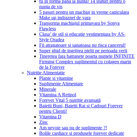
fii in forma pana la nunta! 14 sfaturi pentru o
nunta de vis
5 pasuri pentru un machiaj in vreme caniculara
Make up indraznet de vara
Transorma machiajul primavara by Sonya
Flawless
Clasa’ de stil si educatie vestimentara by AS-
Style Oradea
Fii atragatoare si sanatoasa nu risca cancerul!
Super ghid de ingrijrea pielii pe perioada verii
Tineretea fara batranete poarta numele INFINITE
Firming Complex suplimentul cu colagen marin
de la Forever
Nutritie Alimentatie
Plante si vitamine
Suplimente Alimentare
Minerale
Vitamina A Retinol
Forever Vital 5 nutriţie avansată
Baietii Buni, Baietii Rai si Cadouri Forever
pentru Clienti!
Vitamina D
Zinc
Am nevoie sau nu de suplimente ?!
Bolile cardiace si produsele forever dedicate