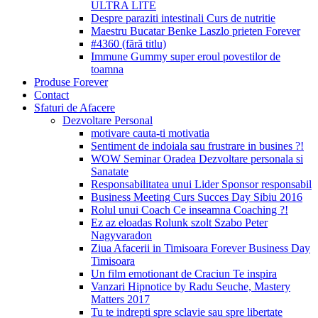
ULTRA LITE
Despre paraziti intestinali Curs de nutritie
Maestru Bucatar Benke Laszlo prieten Forever
#4360 (fără titlu)
Immune Gummy super eroul povestilor de
toamna
Produse Forever
Contact
Sfaturi de Afacere
Dezvoltare Personal
motivare cauta-ti motivatia
Sentiment de indoiala sau frustrare in busines ?!
WOW Seminar Oradea Dezvoltare personala si
Sanatate
Responsabilitatea unui Lider Sponsor responsabil
Business Meeting Curs Succes Day Sibiu 2016
Rolul unui Coach Ce inseamna Coaching ?!
Ez az eloadas Rolunk szolt Szabo Peter
Nagyvaradon
Ziua Afacerii in Timisoara Forever Business Day
Timisoara
Un film emotionant de Craciun Te inspira
Vanzari Hipnotice by Radu Seuche, Mastery
Matters 2017
Tu te indrepti spre sclavie sau spre libertate