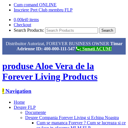
Cum comand ONLINE
Inscriere Pret Club membru FLP
0,00
lei
0 items
Checkout
Search Products:
Distribuitor Autorizat, FOREVER BUSINESS OWNER
Timar
Adrienne ID: 400-000-111-547
: Sunati ACUM!
produse Aloe Vera de la
Forever Living Products
²
Navigation
Home
Despre FLP
Documente
Despre Compania Forever Living si Echipa Noastra
Cum se mananca Forever ? Cum se lucreaza si ce
se face in afacerea MLM FLP