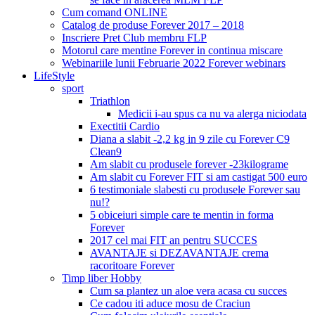
Cum comand ONLINE
Catalog de produse Forever 2017 – 2018
Inscriere Pret Club membru FLP
Motorul care mentine Forever in continua miscare
Webinariile lunii Februarie 2022 Forever webinars
LifeStyle
sport
Triathlon
Medicii i-au spus ca nu va alerga niciodata
Exectitii Cardio
Diana a slabit -2,2 kg in 9 zile cu Forever C9
Clean9
Am slabit cu produsele forever -23kilograme
Am slabit cu Forever FIT si am castigat 500 euro
6 testimoniale slabesti cu produsele Forever sau
nu!?
5 obiceiuri simple care te mentin in forma
Forever
2017 cel mai FIT an pentru SUCCES
AVANTAJE si DEZAVANTAJE crema
racoritoare Forever
Timp liber Hobby
Cum sa plantez un aloe vera acasa cu succes
Ce cadou iti aduce mosu de Craciun