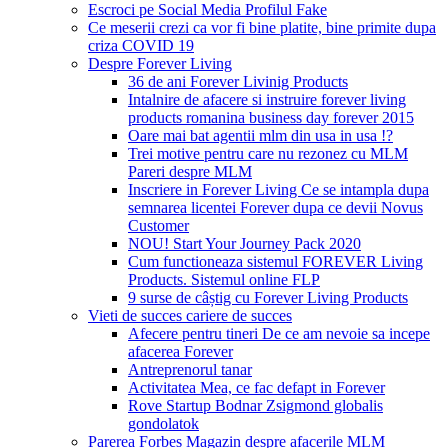
Escroci pe Social Media Profilul Fake
Ce meserii crezi ca vor fi bine platite, bine primite dupa
criza COVID 19
Despre Forever Living
36 de ani Forever Livinig Products
Intalnire de afacere si instruire forever living
products romanina business day forever 2015
Oare mai bat agentii mlm din usa in usa !?
Trei motive pentru care nu rezonez cu MLM
Pareri despre MLM
Inscriere in Forever Living Ce se intampla dupa
semnarea licentei Forever dupa ce devii Novus
Customer
NOU! Start Your Journey Pack 2020
Cum functioneaza sistemul FOREVER Living
Products. Sistemul online FLP
9 surse de câștig cu Forever Living Products
Vieti de succes cariere de succes
Afecere pentru tineri De ce am nevoie sa incepe
afacerea Forever
Antreprenorul tanar
Activitatea Mea, ce fac defapt in Forever
Rove Startup Bodnar Zsigmond globalis
gondolatok
Parerea Forbes Magazin despre afacerile MLM