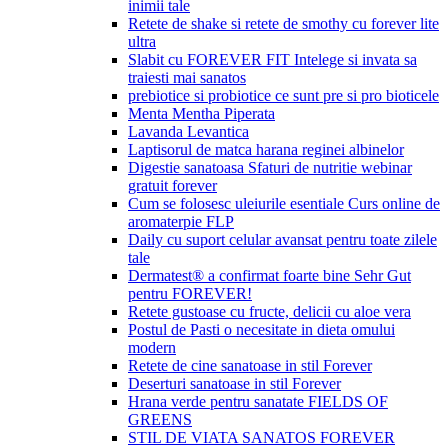
inimii tale
Retete de shake si retete de smothy cu forever lite
ultra
Slabit cu FOREVER FIT Intelege si invata sa
traiesti mai sanatos
prebiotice si probiotice ce sunt pre si pro bioticele
Menta Mentha Piperata
Lavanda Levantica
Laptisorul de matca harana reginei albinelor
Digestie sanatoasa Sfaturi de nutritie webinar
gratuit forever
Cum se folosesc uleiurile esentiale Curs online de
aromaterpie FLP
Daily cu suport celular avansat pentru toate zilele
tale
Dermatest® a confirmat foarte bine Sehr Gut
pentru FOREVER!
Retete gustoase cu fructe, delicii cu aloe vera
Postul de Pasti o necesitate in dieta omului
modern
Retete de cine sanatoase in stil Forever
Deserturi sanatoase in stil Forever
Hrana verde pentru sanatate FIELDS OF
GREENS
STIL DE VIATA SANATOS FOREVER