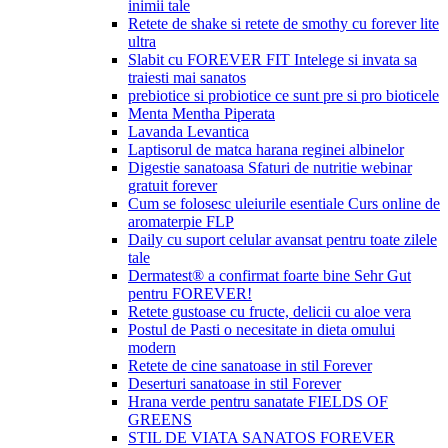
inimii tale
Retete de shake si retete de smothy cu forever lite
ultra
Slabit cu FOREVER FIT Intelege si invata sa
traiesti mai sanatos
prebiotice si probiotice ce sunt pre si pro bioticele
Menta Mentha Piperata
Lavanda Levantica
Laptisorul de matca harana reginei albinelor
Digestie sanatoasa Sfaturi de nutritie webinar
gratuit forever
Cum se folosesc uleiurile esentiale Curs online de
aromaterpie FLP
Daily cu suport celular avansat pentru toate zilele
tale
Dermatest® a confirmat foarte bine Sehr Gut
pentru FOREVER!
Retete gustoase cu fructe, delicii cu aloe vera
Postul de Pasti o necesitate in dieta omului
modern
Retete de cine sanatoase in stil Forever
Deserturi sanatoase in stil Forever
Hrana verde pentru sanatate FIELDS OF
GREENS
STIL DE VIATA SANATOS FOREVER