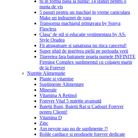
fii in forma pana la nunta! 14 sfaturi pentru o
nunta de vis
5 pasuri pentru un machiaj in vreme caniculara
Make up indraznet de vara
Transorma machiajul primavara by Sonya
Flawless
Clasa’ de stil si educatie vestimentara by AS-
Style Oradea
Fii atragatoare si sanatoasa nu risca cancerul!
Super ghid de ingrijrea pielii pe perioada verii
Tineretea fara batranete poarta numele INFINITE
Firming Complex suplimentul cu colagen marin
de la Forever
Nutritie Alimentatie
Plante si vitamine
Suplimente Alimentare
Minerale
Vitamina A Retinol
Forever Vital 5 nutriţie avansată
Baietii Buni, Baietii Rai si Cadouri Forever
pentru Clienti!
Vitamina D
Zinc
Am nevoie sau nu de suplimente ?!
Bolile cardiace si produsele forever dedicate