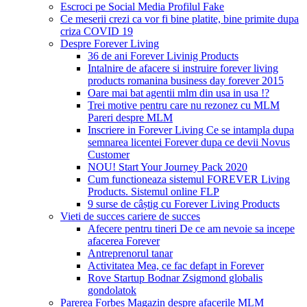
Escroci pe Social Media Profilul Fake
Ce meserii crezi ca vor fi bine platite, bine primite dupa
criza COVID 19
Despre Forever Living
36 de ani Forever Livinig Products
Intalnire de afacere si instruire forever living
products romanina business day forever 2015
Oare mai bat agentii mlm din usa in usa !?
Trei motive pentru care nu rezonez cu MLM
Pareri despre MLM
Inscriere in Forever Living Ce se intampla dupa
semnarea licentei Forever dupa ce devii Novus
Customer
NOU! Start Your Journey Pack 2020
Cum functioneaza sistemul FOREVER Living
Products. Sistemul online FLP
9 surse de câștig cu Forever Living Products
Vieti de succes cariere de succes
Afecere pentru tineri De ce am nevoie sa incepe
afacerea Forever
Antreprenorul tanar
Activitatea Mea, ce fac defapt in Forever
Rove Startup Bodnar Zsigmond globalis
gondolatok
Parerea Forbes Magazin despre afacerile MLM