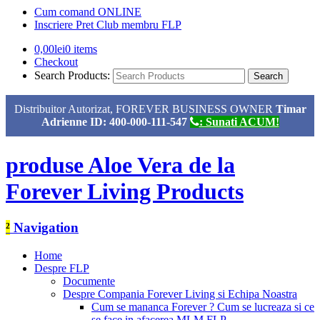
Cum comand ONLINE
Inscriere Pret Club membru FLP
0,00
lei
0 items
Checkout
Search Products:
Distribuitor Autorizat, FOREVER BUSINESS OWNER
Timar
Adrienne ID: 400-000-111-547
: Sunati ACUM!
produse Aloe Vera de la
Forever Living Products
²
Navigation
Home
Despre FLP
Documente
Despre Compania Forever Living si Echipa Noastra
Cum se mananca Forever ? Cum se lucreaza si ce
se face in afacerea MLM FLP