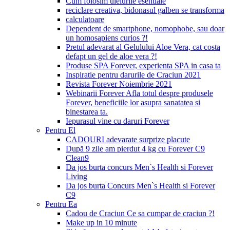
Cum folosim uleiurile esentiale
reciclare creativa, bidonasul galben se transforma
calculatoare
Dependent de smartphone, nomophobe, sau doar
un homosapiens curios ?!
Pretul adevarat al Gelulului Aloe Vera, cat costa
defapt un gel de aloe vera ?!
Produse SPA Forever, experienta SPA in casa ta
Inspiratie pentru darurile de Craciun 2021
Revista Forever Noiembrie 2021
Webinarii Forever Afla totul despre produsele
Forever, beneficiile lor asupra sanatatea si
binestarea ta.
Iepurasul vine cu daruri Forever
Pentru El
CADOURI adevarate surprize placute
După 9 zile am pierdut 4 kg cu Forever C9
Clean9
Da jos burta concurs Men`s Health si Forever
Living
Da jos burta Concurs Men`s Health si Forever
C9
Pentru Ea
Cadou de Craciun Ce sa cumpar de craciun ?!
Make up in 10 minute