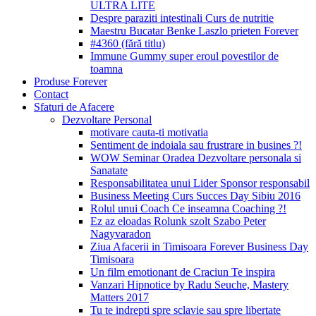
ULTRA LITE
Despre paraziti intestinali Curs de nutritie
Maestru Bucatar Benke Laszlo prieten Forever
#4360 (fără titlu)
Immune Gummy super eroul povestilor de
toamna
Produse Forever
Contact
Sfaturi de Afacere
Dezvoltare Personal
motivare cauta-ti motivatia
Sentiment de indoiala sau frustrare in busines ?!
WOW Seminar Oradea Dezvoltare personala si
Sanatate
Responsabilitatea unui Lider Sponsor responsabil
Business Meeting Curs Succes Day Sibiu 2016
Rolul unui Coach Ce inseamna Coaching ?!
Ez az eloadas Rolunk szolt Szabo Peter
Nagyvaradon
Ziua Afacerii in Timisoara Forever Business Day
Timisoara
Un film emotionant de Craciun Te inspira
Vanzari Hipnotice by Radu Seuche, Mastery
Matters 2017
Tu te indrepti spre sclavie sau spre libertate