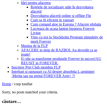
Idei pentru afacerea
Reţelele de socializare utile în dezvoltarea
afacerii
Dezvoltarea afacerii online si offline Flp
Cum sa fii eficient in vanzari
Cum comand aloe in Europa ? Afacere globala
Lucreaza de acasa laptop business Forever
Living
Vino cu noi la Stockholm Program stimuletiv de
merit Forever
Masina de la FLP
AFACERE in timp de RAZBOI. Au dovedit ca se
poate!
Ei stiu sa transforme produsele Forever in succes!AU
REUSIT in FOREVER.
Inscriere Pret Club membru FLP
Intrebari si rapsusuri cu AI despre absorbtia L-argininei
.Merita sau nu pretul FOREVER Argi+ ?!
Home
/
corp tonifiat
Sorry, no posts matched your criteria.
căutare…