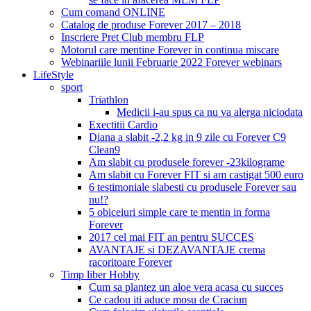
Cum comand ONLINE
Catalog de produse Forever 2017 – 2018
Inscriere Pret Club membru FLP
Motorul care mentine Forever in continua miscare
Webinariile lunii Februarie 2022 Forever webinars
LifeStyle
sport
Triathlon
Medicii i-au spus ca nu va alerga niciodata
Exectitii Cardio
Diana a slabit -2,2 kg in 9 zile cu Forever C9
Clean9
Am slabit cu produsele forever -23kilograme
Am slabit cu Forever FIT si am castigat 500 euro
6 testimoniale slabesti cu produsele Forever sau
nu!?
5 obiceiuri simple care te mentin in forma
Forever
2017 cel mai FIT an pentru SUCCES
AVANTAJE si DEZAVANTAJE crema
racoritoare Forever
Timp liber Hobby
Cum sa plantez un aloe vera acasa cu succes
Ce cadou iti aduce mosu de Craciun