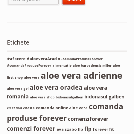
Etichete
#afacere
#aloeveraArad
#CoamndaProduseForever
#comandaProduseForever
alimentatie
aloe barbadensis miller
aloe
aloe vera adrienne
first shop
aloe vera
aloe vera oradea
aloe vera
aloe vera gel
romania
bidonasul galben
aloe vera shop
bidonasulgalben
comanda
comanda online aloe vera
c9
cadou
citeste
produse forever
comenziforever
comenzi forever
flp
eva szabo flp
forever fit