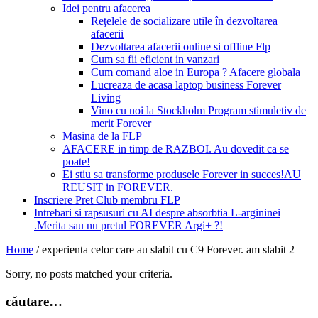
Idei pentru afacerea
Reţelele de socializare utile în dezvoltarea
afacerii
Dezvoltarea afacerii online si offline Flp
Cum sa fii eficient in vanzari
Cum comand aloe in Europa ? Afacere globala
Lucreaza de acasa laptop business Forever
Living
Vino cu noi la Stockholm Program stimuletiv de
merit Forever
Masina de la FLP
AFACERE in timp de RAZBOI. Au dovedit ca se
poate!
Ei stiu sa transforme produsele Forever in succes!AU
REUSIT in FOREVER.
Inscriere Pret Club membru FLP
Intrebari si rapsusuri cu AI despre absorbtia L-argininei
.Merita sau nu pretul FOREVER Argi+ ?!
Home
/
experienta celor care au slabit cu C9 Forever. am slabit 2
Sorry, no posts matched your criteria.
căutare…