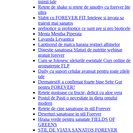
inimii tale
Retete de shake si retete de smothy cu forever lite
ultra
Slabit cu FOREVER FIT Intelege si invata sa
traiesti mai sanatos
prebiotice si probiotice ce sunt pre si pro bioticele
Menta Mentha Piperata
Lavanda Levantica
Laptisorul de matca harana reginei albinelor
Digestie sanatoasa Sfaturi de nutritie webinar
gratuit forever
Cum se folosesc uleiurile esentiale Curs online de
aromaterpie FLP
Daily cu suport celular avansat pentru toate zilele
tale
Dermatest® a confirmat foarte bine Sehr Gut
pentru FOREVER!
Retete gustoase cu fructe, delicii cu aloe vera
Postul de Pasti o necesitate in dieta omului
modern
Retete de cine sanatoase in stil Forever
Deserturi sanatoase in stil Forever
Hrana verde pentru sanatate FIELDS OF
GREENS
STIL DE VIATA SANATOS FOREVER