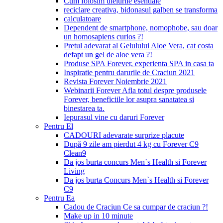
Cum folosim uleiurile esentiale
reciclare creativa, bidonasul galben se transforma
calculatoare
Dependent de smartphone, nomophobe, sau doar
un homosapiens curios ?!
Pretul adevarat al Gelulului Aloe Vera, cat costa
defapt un gel de aloe vera ?!
Produse SPA Forever, experienta SPA in casa ta
Inspiratie pentru darurile de Craciun 2021
Revista Forever Noiembrie 2021
Webinarii Forever Afla totul despre produsele
Forever, beneficiile lor asupra sanatatea si
binestarea ta.
Iepurasul vine cu daruri Forever
Pentru El
CADOURI adevarate surprize placute
După 9 zile am pierdut 4 kg cu Forever C9
Clean9
Da jos burta concurs Men`s Health si Forever
Living
Da jos burta Concurs Men`s Health si Forever
C9
Pentru Ea
Cadou de Craciun Ce sa cumpar de craciun ?!
Make up in 10 minute