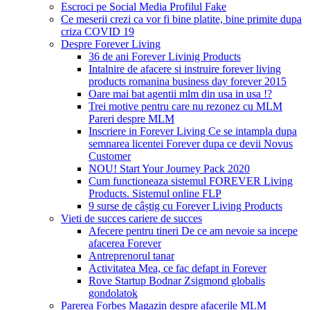
Escroci pe Social Media Profilul Fake
Ce meserii crezi ca vor fi bine platite, bine primite dupa
criza COVID 19
Despre Forever Living
36 de ani Forever Livinig Products
Intalnire de afacere si instruire forever living
products romanina business day forever 2015
Oare mai bat agentii mlm din usa in usa !?
Trei motive pentru care nu rezonez cu MLM
Pareri despre MLM
Inscriere in Forever Living Ce se intampla dupa
semnarea licentei Forever dupa ce devii Novus
Customer
NOU! Start Your Journey Pack 2020
Cum functioneaza sistemul FOREVER Living
Products. Sistemul online FLP
9 surse de câștig cu Forever Living Products
Vieti de succes cariere de succes
Afecere pentru tineri De ce am nevoie sa incepe
afacerea Forever
Antreprenorul tanar
Activitatea Mea, ce fac defapt in Forever
Rove Startup Bodnar Zsigmond globalis
gondolatok
Parerea Forbes Magazin despre afacerile MLM