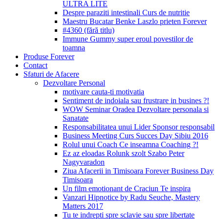
ULTRA LITE
Despre paraziti intestinali Curs de nutritie
Maestru Bucatar Benke Laszlo prieten Forever
#4360 (fără titlu)
Immune Gummy super eroul povestilor de
toamna
Produse Forever
Contact
Sfaturi de Afacere
Dezvoltare Personal
motivare cauta-ti motivatia
Sentiment de indoiala sau frustrare in busines ?!
WOW Seminar Oradea Dezvoltare personala si
Sanatate
Responsabilitatea unui Lider Sponsor responsabil
Business Meeting Curs Succes Day Sibiu 2016
Rolul unui Coach Ce inseamna Coaching ?!
Ez az eloadas Rolunk szolt Szabo Peter
Nagyvaradon
Ziua Afacerii in Timisoara Forever Business Day
Timisoara
Un film emotionant de Craciun Te inspira
Vanzari Hipnotice by Radu Seuche, Mastery
Matters 2017
Tu te indrepti spre sclavie sau spre libertate