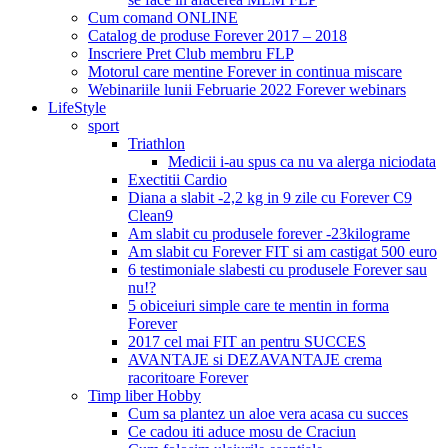
Cum comand ONLINE
Catalog de produse Forever 2017 – 2018
Inscriere Pret Club membru FLP
Motorul care mentine Forever in continua miscare
Webinariile lunii Februarie 2022 Forever webinars
LifeStyle
sport
Triathlon
Medicii i-au spus ca nu va alerga niciodata
Exectitii Cardio
Diana a slabit -2,2 kg in 9 zile cu Forever C9
Clean9
Am slabit cu produsele forever -23kilograme
Am slabit cu Forever FIT si am castigat 500 euro
6 testimoniale slabesti cu produsele Forever sau
nu!?
5 obiceiuri simple care te mentin in forma
Forever
2017 cel mai FIT an pentru SUCCES
AVANTAJE si DEZAVANTAJE crema
racoritoare Forever
Timp liber Hobby
Cum sa plantez un aloe vera acasa cu succes
Ce cadou iti aduce mosu de Craciun