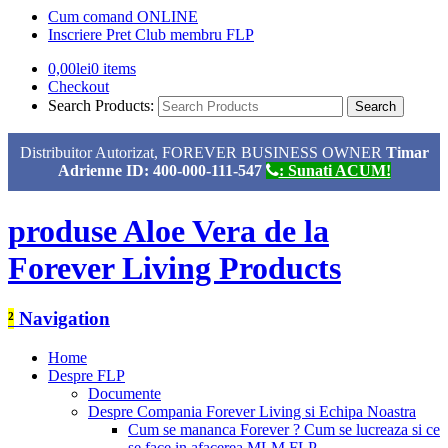
Cum comand ONLINE
Inscriere Pret Club membru FLP
0,00
lei
0 items
Checkout
Search Products:
Distribuitor Autorizat, FOREVER BUSINESS OWNER
Timar
Adrienne ID: 400-000-111-547
: Sunati ACUM!
produse Aloe Vera de la
Forever Living Products
²
Navigation
Home
Despre FLP
Documente
Despre Compania Forever Living si Echipa Noastra
Cum se mananca Forever ? Cum se lucreaza si ce
se face in afacerea MLM FLP