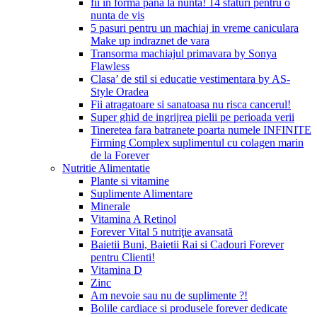
fii in forma pana la nunta! 14 sfaturi pentru o
nunta de vis
5 pasuri pentru un machiaj in vreme caniculara
Make up indraznet de vara
Transorma machiajul primavara by Sonya
Flawless
Clasa’ de stil si educatie vestimentara by AS-
Style Oradea
Fii atragatoare si sanatoasa nu risca cancerul!
Super ghid de ingrijrea pielii pe perioada verii
Tineretea fara batranete poarta numele INFINITE
Firming Complex suplimentul cu colagen marin
de la Forever
Nutritie Alimentatie
Plante si vitamine
Suplimente Alimentare
Minerale
Vitamina A Retinol
Forever Vital 5 nutriţie avansată
Baietii Buni, Baietii Rai si Cadouri Forever
pentru Clienti!
Vitamina D
Zinc
Am nevoie sau nu de suplimente ?!
Bolile cardiace si produsele forever dedicate