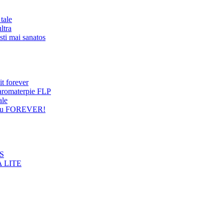
tale
ltra
sti mai sanatos
it forever
 aromaterpie FLP
ale
entru FOREVER!
NS
 LITE