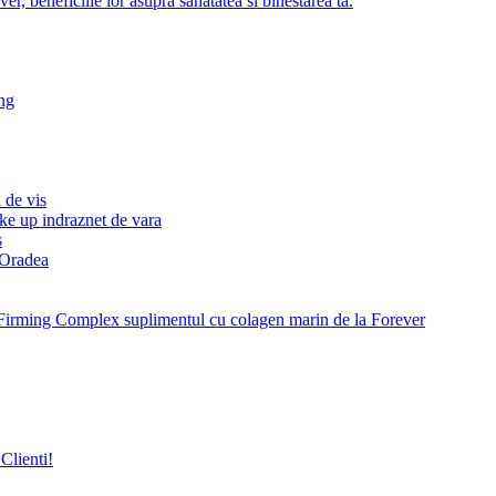
r, beneficiile lor asupra sanatatea si binestarea ta.
ng
 de vis
ke up indraznet de vara
s
e Oradea
Firming Complex suplimentul cu colagen marin de la Forever
Clienti!