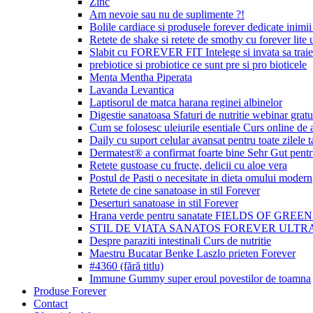
Zinc
Am nevoie sau nu de suplimente ?!
Bolile cardiace si produsele forever dedicate inimii 
Retete de shake si retete de smothy cu forever lite u
Slabit cu FOREVER FIT Intelege si invata sa traie
prebiotice si probiotice ce sunt pre si pro bioticele
Menta Mentha Piperata
Lavanda Levantica
Laptisorul de matca harana reginei albinelor
Digestie sanatoasa Sfaturi de nutritie webinar gratu
Cum se folosesc uleiurile esentiale Curs online de
Daily cu suport celular avansat pentru toate zilele t
Dermatest® a confirmat foarte bine Sehr Gut p
Retete gustoase cu fructe, delicii cu aloe vera
Postul de Pasti o necesitate in dieta omului modern
Retete de cine sanatoase in stil Forever
Deserturi sanatoase in stil Forever
Hrana verde pentru sanatate FIELDS OF GREE
STIL DE VIATA SANATOS FOREVER ULTRA
Despre paraziti intestinali Curs de nutritie
Maestru Bucatar Benke Laszlo prieten Forever
#4360 (fără titlu)
Immune Gummy super eroul povestilor de toamna
Produse Forever
Contact