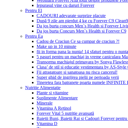
Webinarii Forever Afla totul despre produsele Foreve
Iepurasul vine cu daruri Forever
Pentru El
CADOURI adevarate surprize placute
După 9 zile am pierdut 4 kg cu Forever C9 Clean9
Da jos burta concurs Men`s Health si Forever Livi
Da jos burta Concurs Men`s Health si Forever C9
Pentru Ea
Cadou de Craciun Ce sa cumpar de craciun ?!
Make up in 10 minute
fii in forma pana la nunta! 14 sfaturi pentru o nunta
5 pasuri pentru un machiaj in vreme caniculara Ma
Transorma machiajul primavara by Sonya Flawles
Clasa’ de stil si educatie vestimentara by AS-Styl
Fii atragatoare si sanatoasa nu risca cancerul!
Super ghid de ingrijrea pielii pe perioada verii
Tineretea fara batranete poarta numele INFINITE 
Nutritie Alimentatie
Plante si vitamine
Suplimente Alimentare
Minerale
Vitamina A Retinol
Forever Vital 5 nutriţie avansată
Baietii Buni, Baietii Rai si Cadouri Forever pentru 
Vitamina D