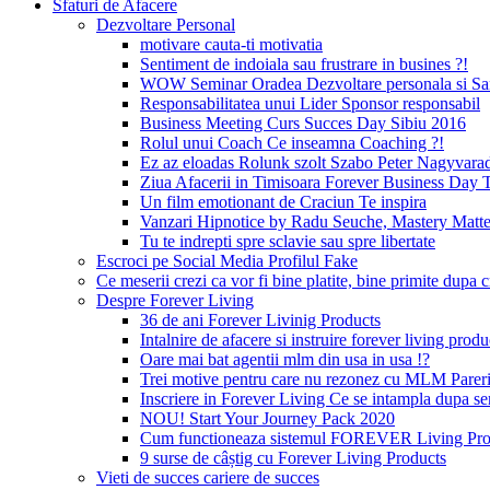
Sfaturi de Afacere
Dezvoltare Personal
motivare cauta-ti motivatia
Sentiment de indoiala sau frustrare in busines ?!
WOW Seminar Oradea Dezvoltare personala si Sa
Responsabilitatea unui Lider Sponsor responsabil
Business Meeting Curs Succes Day Sibiu 2016
Rolul unui Coach Ce inseamna Coaching ?!
Ez az eloadas Rolunk szolt Szabo Peter Nagyvara
Ziua Afacerii in Timisoara Forever Business Day 
Un film emotionant de Craciun Te inspira
Vanzari Hipnotice by Radu Seuche, Mastery Matt
Tu te indrepti spre sclavie sau spre libertate
Escroci pe Social Media Profilul Fake
Ce meserii crezi ca vor fi bine platite, bine primite dup
Despre Forever Living
36 de ani Forever Livinig Products
Intalnire de afacere si instruire forever living pr
Oare mai bat agentii mlm din usa in usa !?
Trei motive pentru care nu rezonez cu MLM Pare
Inscriere in Forever Living Ce se intampla dupa s
NOU! Start Your Journey Pack 2020
Cum functioneaza sistemul FOREVER Living Prod
9 surse de câștig cu Forever Living Products
Vieti de succes cariere de succes