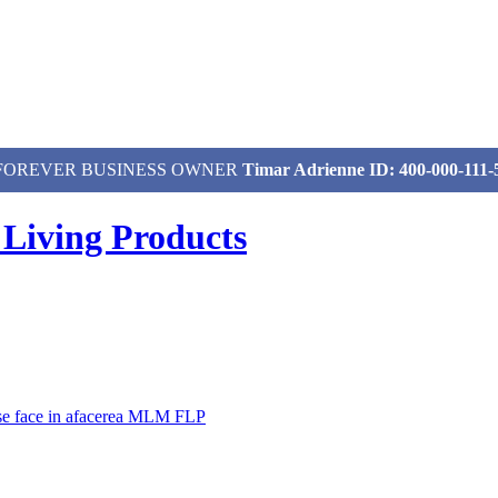
izat, FOREVER BUSINESS OWNER
Timar Adrienne ID: 400-000-111-
 Living Products
 se face in afacerea MLM FLP