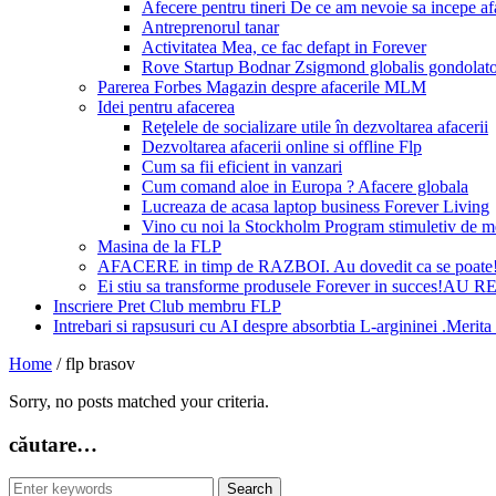
Afecere pentru tineri De ce am nevoie sa incepe a
Antreprenorul tanar
Activitatea Mea, ce fac defapt in Forever
Rove Startup Bodnar Zsigmond globalis gondolat
Parerea Forbes Magazin despre afacerile MLM
Idei pentru afacerea
Reţelele de socializare utile în dezvoltarea afacerii
Dezvoltarea afacerii online si offline Flp
Cum sa fii eficient in vanzari
Cum comand aloe in Europa ? Afacere globala
Lucreaza de acasa laptop business Forever Living
Vino cu noi la Stockholm Program stimuletiv de m
Masina de la FLP
AFACERE in timp de RAZBOI. Au dovedit ca se poate
Ei stiu sa transforme produsele Forever in succes!A
Inscriere Pret Club membru FLP
Intrebari si rapsusuri cu AI despre absorbtia L-argininei .Mer
Home
/
flp brasov
Sorry, no posts matched your criteria.
căutare…
Search