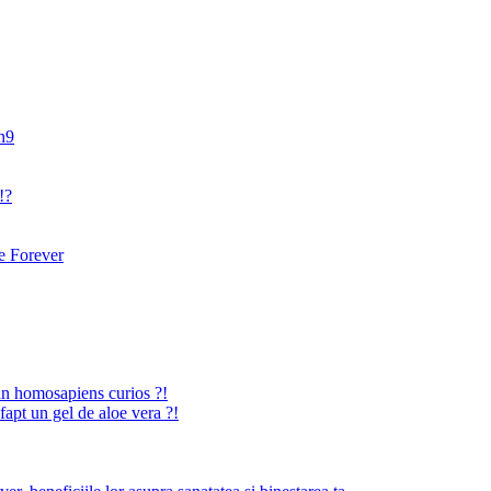
an9
!?
 Forever
n homosapiens curios ?!
fapt un gel de aloe vera ?!