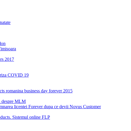
natate
don
Timisoara
ers 2017
a criza COVID 19
oducts romanina business day forever 2015
ri despre MLM
emnarea licentei Forever dupa ce devii Novus Customer
ucts. Sistemul online FLP