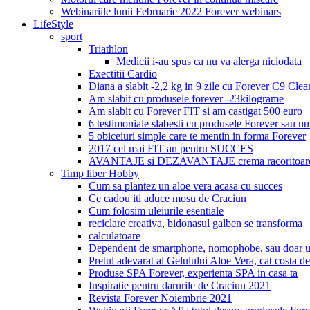
Webinariile lunii Februarie 2022 Forever webinars
LifeStyle
sport
Triathlon
Medicii i-au spus ca nu va alerga niciodata
Exectitii Cardio
Diana a slabit -2,2 kg in 9 zile cu Forever C9 Cle
Am slabit cu produsele forever -23kilograme
Am slabit cu Forever FIT si am castigat 500 euro
6 testimoniale slabesti cu produsele Forever sau nu
5 obiceiuri simple care te mentin in forma Forever
2017 cel mai FIT an pentru SUCCES
AVANTAJE si DEZAVANTAJE crema racoritoare
Timp liber Hobby
Cum sa plantez un aloe vera acasa cu succes
Ce cadou iti aduce mosu de Craciun
Cum folosim uleiurile esentiale
reciclare creativa, bidonasul galben se transforma
calculatoare
Dependent de smartphone, nomophobe, sau doar u
Pretul adevarat al Gelulului Aloe Vera, cat costa de
Produse SPA Forever, experienta SPA in casa ta
Inspiratie pentru darurile de Craciun 2021
Revista Forever Noiembrie 2021