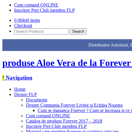
Cum comand ONLINE
Inscriere Pret Club membru FLP
0,00
lei
0 items
Checkout
Search
Products:
Distribuitor Autor
produse Aloe Vera de la Forever
²
Navigation
Home
Despre FLP
Documente
Despre Compania Forever Living si Echipa Noastra
Cum se mananca Forever ? Cum se lucreaza si ce
Cum comand ONLINE
Catalog de produse Forever 2017 – 2018
Inscriere Pret Club membru FLP
Motorul care mentine Forever in continua miscare