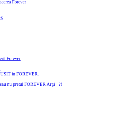
facerea Forever
ok
erit Forever
!
U REUSIT in FOREVER.
ita sau nu pretul FOREVER Argi+ ?!