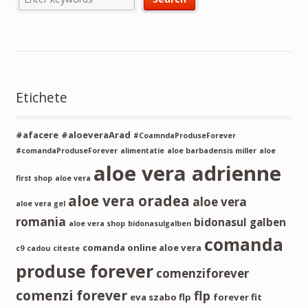
Etichete
#afacere
#aloeveraArad
#CoamndaProduseForever
#comandaProduseForever
alimentatie
aloe barbadensis miller
aloe
aloe vera adrienne
first shop
aloe vera
aloe vera oradea
aloe vera
aloe vera gel
romania
bidonasul galben
aloe vera shop
bidonasulgalben
comanda
comanda online aloe vera
c9
cadou
citeste
produse forever
comenziforever
comenzi forever
flp
eva szabo flp
forever fit