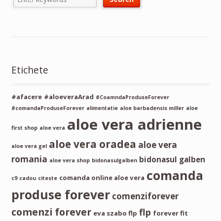
Etichete
#afacere
#aloeveraArad
#CoamndaProduseForever
#comandaProduseForever
alimentatie
aloe barbadensis miller
aloe
aloe vera adrienne
first shop
aloe vera
aloe vera oradea
aloe vera
aloe vera gel
romania
bidonasul galben
aloe vera shop
bidonasulgalben
comanda
comanda online aloe vera
c9
cadou
citeste
produse forever
comenziforever
comenzi forever
flp
eva szabo flp
forever fit