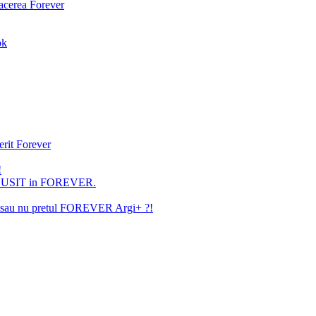
facerea Forever
ok
erit Forever
!
U REUSIT in FOREVER.
ita sau nu pretul FOREVER Argi+ ?!