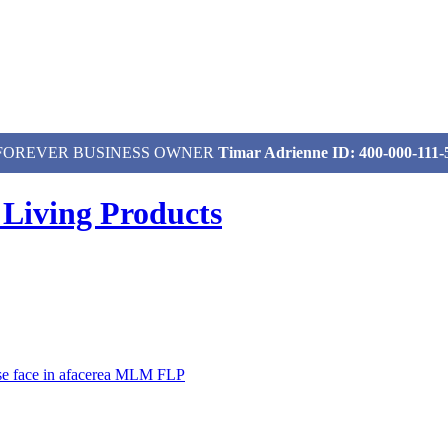
izat, FOREVER BUSINESS OWNER
Timar Adrienne ID: 400-000-111-
 Living Products
 se face in afacerea MLM FLP