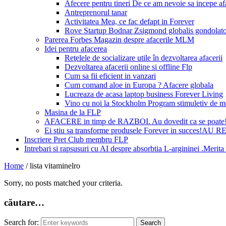
Afecere pentru tineri De ce am nevoie sa incepe a
Antreprenorul tanar
Activitatea Mea, ce fac defapt in Forever
Rove Startup Bodnar Zsigmond globalis gondolat
Parerea Forbes Magazin despre afacerile MLM
Idei pentru afacerea
Reţelele de socializare utile în dezvoltarea afacerii
Dezvoltarea afacerii online si offline Flp
Cum sa fii eficient in vanzari
Cum comand aloe in Europa ? Afacere globala
Lucreaza de acasa laptop business Forever Living
Vino cu noi la Stockholm Program stimuletiv de m
Masina de la FLP
AFACERE in timp de RAZBOI. Au dovedit ca se poate
Ei stiu sa transforme produsele Forever in succes!A
Inscriere Pret Club membru FLP
Intrebari si rapsusuri cu AI despre absorbtia L-argininei .Mer
Home
/
lista vitaminelro
Sorry, no posts matched your criteria.
căutare…
Search for: