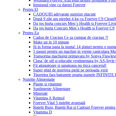
Webinarii Forever Afla totul despre produsele Foreve
Iepurasul vine cu daruri Forever
Pentru El
CADOURI adevarate surprize placute
După 9 zile am pierdut 4 kg cu Forever C9 Clean9
Da jos burta concurs Men`s Health si Forever Livi
Da jos burta Concurs Men`s Health si Forever C9
Pentru Ea
Cadou de Craciun Ce sa cumpar de craciun ?!
Make up in 10 minute
fii in forma pana la nunta! 14 sfaturi pentru o nunta
5 pasuri pentru un machiaj in vreme caniculara Ma
Transorma machiajul primavara by Sonya Flawles
Clasa’ de stil si educatie vestimentara by AS-Styl
Fii atragatoare si sanatoasa nu risca cancerul!
Super ghid de ingrijrea pielii pe perioada verii
Tineretea fara batranete poarta numele INFINITE 
Nutritie Alimentatie
Plante si vitamine
Suplimente Alimentare
Minerale
Vitamina A Retinol
Forever Vital 5 nutriţie avansată
Baietii Buni, Baietii Rai si Cadouri Forever pentru 
Vitamina D