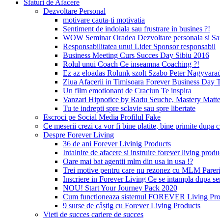
Sfaturi de Afacere
Dezvoltare Personal
motivare cauta-ti motivatia
Sentiment de indoiala sau frustrare in busines ?!
WOW Seminar Oradea Dezvoltare personala si Sa
Responsabilitatea unui Lider Sponsor responsabil
Business Meeting Curs Succes Day Sibiu 2016
Rolul unui Coach Ce inseamna Coaching ?!
Ez az eloadas Rolunk szolt Szabo Peter Nagyvara
Ziua Afacerii in Timisoara Forever Business Day 
Un film emotionant de Craciun Te inspira
Vanzari Hipnotice by Radu Seuche, Mastery Matt
Tu te indrepti spre sclavie sau spre libertate
Escroci pe Social Media Profilul Fake
Ce meserii crezi ca vor fi bine platite, bine primite dup
Despre Forever Living
36 de ani Forever Livinig Products
Intalnire de afacere si instruire forever living pr
Oare mai bat agentii mlm din usa in usa !?
Trei motive pentru care nu rezonez cu MLM Pare
Inscriere in Forever Living Ce se intampla dupa s
NOU! Start Your Journey Pack 2020
Cum functioneaza sistemul FOREVER Living Prod
9 surse de câștig cu Forever Living Products
Vieti de succes cariere de succes