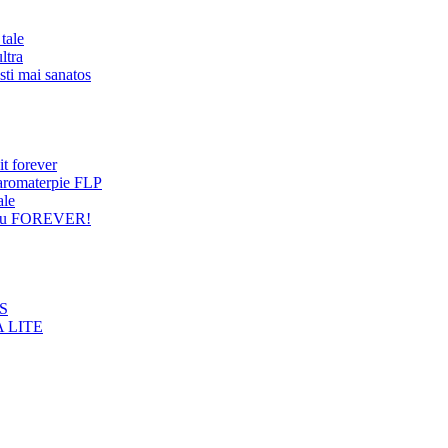
tale
ltra
sti mai sanatos
it forever
 aromaterpie FLP
ale
entru FOREVER!
NS
 LITE