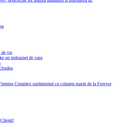
r, beneficiile lor asupra sanatatea si binestarea ta.
ng
 de vis
ke up indraznet de vara
s
e Oradea
Firming Complex suplimentul cu colagen marin de la Forever
Clienti!