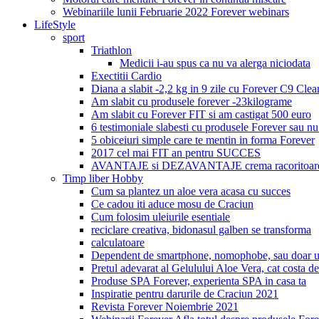
Webinariile lunii Februarie 2022 Forever webinars
LifeStyle
sport
Triathlon
Medicii i-au spus ca nu va alerga niciodata
Exectitii Cardio
Diana a slabit -2,2 kg in 9 zile cu Forever C9 Cle
Am slabit cu produsele forever -23kilograme
Am slabit cu Forever FIT si am castigat 500 euro
6 testimoniale slabesti cu produsele Forever sau nu
5 obiceiuri simple care te mentin in forma Forever
2017 cel mai FIT an pentru SUCCES
AVANTAJE si DEZAVANTAJE crema racoritoare
Timp liber Hobby
Cum sa plantez un aloe vera acasa cu succes
Ce cadou iti aduce mosu de Craciun
Cum folosim uleiurile esentiale
reciclare creativa, bidonasul galben se transforma
calculatoare
Dependent de smartphone, nomophobe, sau doar u
Pretul adevarat al Gelulului Aloe Vera, cat costa de
Produse SPA Forever, experienta SPA in casa ta
Inspiratie pentru darurile de Craciun 2021
Revista Forever Noiembrie 2021