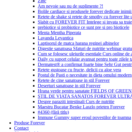
Zinc
Am nevoie sau nu de suplimente ?!
Bolile cardiace si produsele forever dedicate inimii 
Retete de shake si retete de smothy cu forever lite u
Slabit cu FOREVER FIT Intelege si invata sa traie
prebiotice si probiotice ce sunt pre si pro bioticele
Menta Mentha Piperata
Lavanda Levantica
Laptisorul de matca harana reginei albinelor
Digestie sanatoasa Sfaturi de nutritie webinar gratu
Cum se folosesc uleiurile esentiale Curs online de
Daily cu suport celular avansat pentru toate zilele t
Dermatest® a confirmat foarte bine Sehr Gut p
Retete gustoase cu fructe, delicii cu aloe vera
Postul de Pasti o necesitate in dieta omului modern
Retete de cine sanatoase in stil Forever
Deserturi sanatoase in stil Forever
Hrana verde pentru sanatate FIELDS OF GREE
STIL DE VIATA SANATOS FOREVER ULTRA
Despre paraziti intestinali Curs de nutritie
Maestru Bucatar Benke Laszlo prieten Forever
#4360 (fără titlu)
Immune Gummy super eroul povestilor de toamna
Produse Forever
Contact