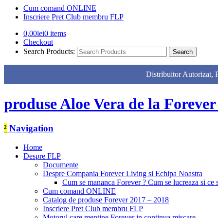
Cum comand ONLINE
Inscriere Pret Club membru FLP
0,00
lei
0 items
Checkout
Search Products:
Distribuitor Autor
produse Aloe Vera de la Forever
²
Navigation
Home
Despre FLP
Documente
Despre Compania Forever Living si Echipa Noastra
Cum se mananca Forever ? Cum se lucreaza si ce
Cum comand ONLINE
Catalog de produse Forever 2017 – 2018
Inscriere Pret Club membru FLP
Motorul care mentine Forever in continua miscare