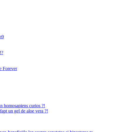
an9
!?
 Forever
n homosapiens curios ?!
fapt un gel de aloe vera ?!