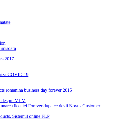
natate
don
Timisoara
ers 2017
a criza COVID 19
oducts romanina business day forever 2015
ri despre MLM
emnarea licentei Forever dupa ce devii Novus Customer
ucts. Sistemul online FLP