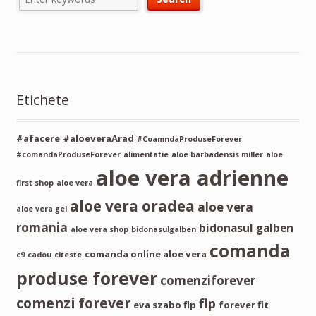
Etichete
#afacere
#aloeveraArad
#CoamndaProduseForever
#comandaProduseForever
alimentatie
aloe barbadensis miller
aloe
aloe vera adrienne
first shop
aloe vera
aloe vera oradea
aloe vera
aloe vera gel
romania
bidonasul galben
aloe vera shop
bidonasulgalben
comanda
comanda online aloe vera
c9
cadou
citeste
produse forever
comenziforever
comenzi forever
flp
eva szabo flp
forever fit