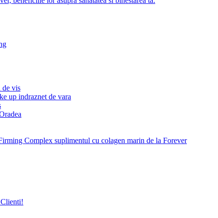
r, beneficiile lor asupra sanatatea si binestarea ta.
ng
 de vis
ke up indraznet de vara
s
e Oradea
Firming Complex suplimentul cu colagen marin de la Forever
Clienti!