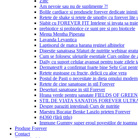
Zinc
Am nevoie sau nu de suplimente ?!
Bolile cardiace si produsele forever dedicate inimii 
Retete de shake si retete de smothy cu forever lite u
Slabit cu FOREVER FIT Intelege si invata sa traie
prebiotice si probiotice ce sunt pre si pro bioticele
Menta Mentha Piperata
Lavanda Levantica
Laptisorul de matca harana reginei albinelor
Digestie sanatoasa Sfaturi de nutritie webinar gratu
Cum se folosesc uleiurile esentiale Curs online de
Daily cu suport celular avansat pentru toate zilele t
Dermatest® a confirmat foarte bine Sehr Gut p
Retete gustoase cu fructe, delicii cu aloe vera
Postul de Pasti o necesitate in dieta omului modern
Retete de cine sanatoase in stil Forever
Deserturi sanatoase in stil Forever
Hrana verde pentru sanatate FIELDS OF GREE
STIL DE VIATA SANATOS FOREVER ULTRA
Despre paraziti intestinali Curs de nutritie
Maestru Bucatar Benke Laszlo prieten Forever
#4360 (fără titlu)
Immune Gummy super eroul povestilor de toamna
Produse Forever
Contact