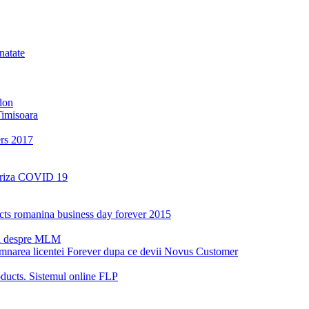
natate
don
Timisoara
ers 2017
a criza COVID 19
oducts romanina business day forever 2015
ri despre MLM
emnarea licentei Forever dupa ce devii Novus Customer
ucts. Sistemul online FLP