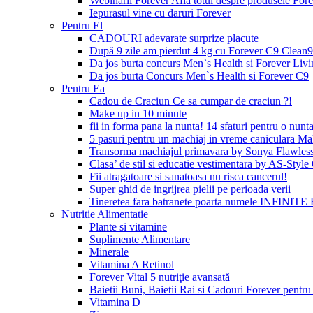
Webinarii Forever Afla totul despre produsele Foreve
Iepurasul vine cu daruri Forever
Pentru El
CADOURI adevarate surprize placute
După 9 zile am pierdut 4 kg cu Forever C9 Clean9
Da jos burta concurs Men`s Health si Forever Livi
Da jos burta Concurs Men`s Health si Forever C9
Pentru Ea
Cadou de Craciun Ce sa cumpar de craciun ?!
Make up in 10 minute
fii in forma pana la nunta! 14 sfaturi pentru o nunta
5 pasuri pentru un machiaj in vreme caniculara Ma
Transorma machiajul primavara by Sonya Flawles
Clasa’ de stil si educatie vestimentara by AS-Styl
Fii atragatoare si sanatoasa nu risca cancerul!
Super ghid de ingrijrea pielii pe perioada verii
Tineretea fara batranete poarta numele INFINITE 
Nutritie Alimentatie
Plante si vitamine
Suplimente Alimentare
Minerale
Vitamina A Retinol
Forever Vital 5 nutriţie avansată
Baietii Buni, Baietii Rai si Cadouri Forever pentru 
Vitamina D