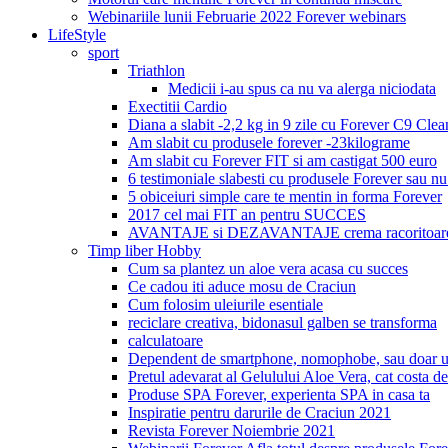
Webinariile lunii Februarie 2022 Forever webinars
LifeStyle
sport
Triathlon
Medicii i-au spus ca nu va alerga niciodata
Exectitii Cardio
Diana a slabit -2,2 kg in 9 zile cu Forever C9 Cle
Am slabit cu produsele forever -23kilograme
Am slabit cu Forever FIT si am castigat 500 euro
6 testimoniale slabesti cu produsele Forever sau nu
5 obiceiuri simple care te mentin in forma Forever
2017 cel mai FIT an pentru SUCCES
AVANTAJE si DEZAVANTAJE crema racoritoare
Timp liber Hobby
Cum sa plantez un aloe vera acasa cu succes
Ce cadou iti aduce mosu de Craciun
Cum folosim uleiurile esentiale
reciclare creativa, bidonasul galben se transforma
calculatoare
Dependent de smartphone, nomophobe, sau doar u
Pretul adevarat al Gelulului Aloe Vera, cat costa de
Produse SPA Forever, experienta SPA in casa ta
Inspiratie pentru darurile de Craciun 2021
Revista Forever Noiembrie 2021