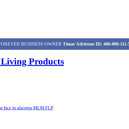
izat, FOREVER BUSINESS OWNER
Timar Adrienne ID: 400-000-111-
 Living Products
 se face in afacerea MLM FLP