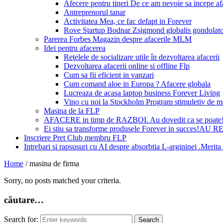
Afecere pentru tineri De ce am nevoie sa incepe a
Antreprenorul tanar
Activitatea Mea, ce fac defapt in Forever
Rove Startup Bodnar Zsigmond globalis gondolat
Parerea Forbes Magazin despre afacerile MLM
Idei pentru afacerea
Reţelele de socializare utile în dezvoltarea afacerii
Dezvoltarea afacerii online si offline Flp
Cum sa fii eficient in vanzari
Cum comand aloe in Europa ? Afacere globala
Lucreaza de acasa laptop business Forever Living
Vino cu noi la Stockholm Program stimuletiv de m
Masina de la FLP
AFACERE in timp de RAZBOI. Au dovedit ca se poate
Ei stiu sa transforme produsele Forever in succes!A
Inscriere Pret Club membru FLP
Intrebari si rapsusuri cu AI despre absorbtia L-argininei .Mer
Home
/
masina de firma
Sorry, no posts matched your criteria.
căutare…
Search for: