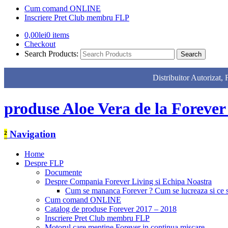
Cum comand ONLINE
Inscriere Pret Club membru FLP
0,00
lei
0 items
Checkout
Search Products:
Distribuitor Autor
produse Aloe Vera de la Forever
²
Navigation
Home
Despre FLP
Documente
Despre Compania Forever Living si Echipa Noastra
Cum se mananca Forever ? Cum se lucreaza si ce
Cum comand ONLINE
Catalog de produse Forever 2017 – 2018
Inscriere Pret Club membru FLP
Motorul care mentine Forever in continua miscare