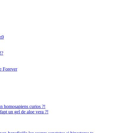
an9
!?
 Forever
n homosapiens curios ?!
fapt un gel de aloe vera ?!