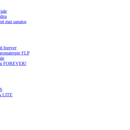
tale
ltra
sti mai sanatos
it forever
 aromaterpie FLP
ale
entru FOREVER!
NS
 LITE