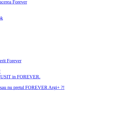
facerea Forever
ok
erit Forever
!
U REUSIT in FOREVER.
ita sau nu pretul FOREVER Argi+ ?!