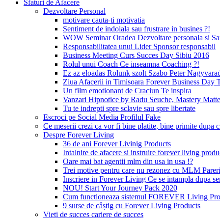
Sfaturi de Afacere
Dezvoltare Personal
motivare cauta-ti motivatia
Sentiment de indoiala sau frustrare in busines ?!
WOW Seminar Oradea Dezvoltare personala si Sa
Responsabilitatea unui Lider Sponsor responsabil
Business Meeting Curs Succes Day Sibiu 2016
Rolul unui Coach Ce inseamna Coaching ?!
Ez az eloadas Rolunk szolt Szabo Peter Nagyvara
Ziua Afacerii in Timisoara Forever Business Day 
Un film emotionant de Craciun Te inspira
Vanzari Hipnotice by Radu Seuche, Mastery Matt
Tu te indrepti spre sclavie sau spre libertate
Escroci pe Social Media Profilul Fake
Ce meserii crezi ca vor fi bine platite, bine primite dup
Despre Forever Living
36 de ani Forever Livinig Products
Intalnire de afacere si instruire forever living pr
Oare mai bat agentii mlm din usa in usa !?
Trei motive pentru care nu rezonez cu MLM Pare
Inscriere in Forever Living Ce se intampla dupa s
NOU! Start Your Journey Pack 2020
Cum functioneaza sistemul FOREVER Living Prod
9 surse de câștig cu Forever Living Products
Vieti de succes cariere de succes