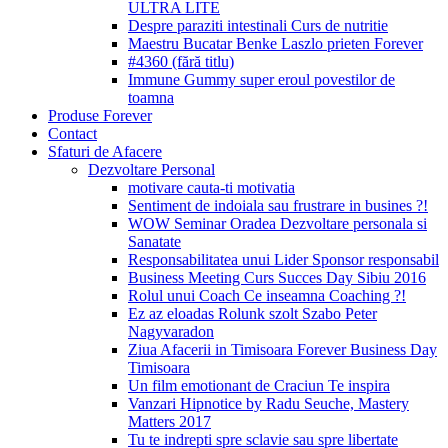
ULTRA LITE
Despre paraziti intestinali Curs de nutritie
Maestru Bucatar Benke Laszlo prieten Forever
#4360 (fără titlu)
Immune Gummy super eroul povestilor de
toamna
Produse Forever
Contact
Sfaturi de Afacere
Dezvoltare Personal
motivare cauta-ti motivatia
Sentiment de indoiala sau frustrare in busines ?!
WOW Seminar Oradea Dezvoltare personala si
Sanatate
Responsabilitatea unui Lider Sponsor responsabil
Business Meeting Curs Succes Day Sibiu 2016
Rolul unui Coach Ce inseamna Coaching ?!
Ez az eloadas Rolunk szolt Szabo Peter
Nagyvaradon
Ziua Afacerii in Timisoara Forever Business Day
Timisoara
Un film emotionant de Craciun Te inspira
Vanzari Hipnotice by Radu Seuche, Mastery
Matters 2017
Tu te indrepti spre sclavie sau spre libertate