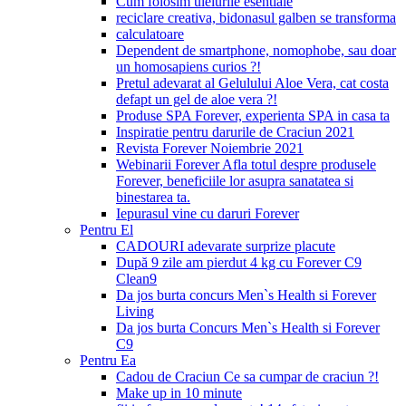
Cum folosim uleiurile esentiale
reciclare creativa, bidonasul galben se transforma
calculatoare
Dependent de smartphone, nomophobe, sau doar
un homosapiens curios ?!
Pretul adevarat al Gelulului Aloe Vera, cat costa
defapt un gel de aloe vera ?!
Produse SPA Forever, experienta SPA in casa ta
Inspiratie pentru darurile de Craciun 2021
Revista Forever Noiembrie 2021
Webinarii Forever Afla totul despre produsele
Forever, beneficiile lor asupra sanatatea si
binestarea ta.
Iepurasul vine cu daruri Forever
Pentru El
CADOURI adevarate surprize placute
După 9 zile am pierdut 4 kg cu Forever C9
Clean9
Da jos burta concurs Men`s Health si Forever
Living
Da jos burta Concurs Men`s Health si Forever
C9
Pentru Ea
Cadou de Craciun Ce sa cumpar de craciun ?!
Make up in 10 minute