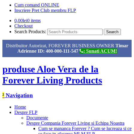
Cum comand ONLINE
Inscriere Pret Club membru FLP
0,00
lei
0 items
Checkout
Search Products:
Distribuitor Autorizat, FOREVER BUSINESS OWNER
Timar
Adrienne ID: 400-000-111-547
: Sunati ACUM!
produse Aloe Vera de la
Forever Living Products
²
Navigation
Home
Despre FLP
Documente
Despre Compania Forever Living si Echipa Noastra
Cum se mananca Forever ? Cum se lucreaza si ce
se face in afacerea MLM FLP