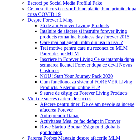
Escroci pe Social Media Profilul Fake
Ce meserii crezi ca vor fi bine platite, bine primite dupa
criza COVID 19
Despre Forever Living
36 de ani Forever Livinig Products
Intalnire de afacere si instruire forever living
products romanina business day forever 2015
Oare mai bat agentii mlm din usa in usa !?
Trei motive pentru care nu rezonez cu MLM
Pareri despre MLM
Inscriere in Forever Living Ce se intampla dupa
semnarea licentei Forever dupa ce devii Novus
Customer
NOU! Start Your Journey Pack 2020
Cum functioneaza sistemul FOREVER Living
Products. Sistemul online FLP
9 surse de câștig cu Forever Living Products
Vieti de succes cariere de succes
Afecere pentru tineri De ce am nevoie sa incepe
afacerea Forever
Antreprenorul tanar
Activitatea Mea, ce fac defapt in Forever
Rove Startup Bodnar Zsigmond globalis
gondolatok
Parerea Forbes Magazin despre afacerile MLM