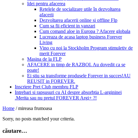
Idei pentru afacerea
Reţelele de socializare utile în dezvoltarea
afacerii
Dezvoltarea afacerii online si offline Flp
Cum sa fii eficient in vanzari
Cum comand aloe in Europa ? Afacere globala
Lucreaza de acasa laptop business Forever
Living
Vino cu noi la Stockholm Program stimuletiv de
merit Forever
Masina de la FLP
AFACERE in timp de RAZBOI. Au dovedit ca se
poate!
Ei stiu sa transforme produsele Forever in succes!AU
REUSIT in FOREVER.
Inscriere Pret Club membru FLP
Intrebari si rapsusuri cu AI despre absorbtia L-argininei
.Merita sau nu pretul FOREVER Argi+ ?!
Home
/
mireasa frumoasa
Sorry, no posts matched your criteria.
căutare…