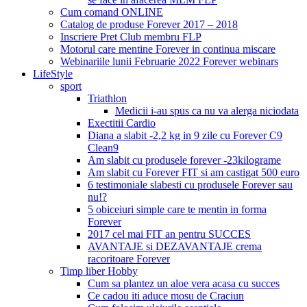
Cum comand ONLINE
Catalog de produse Forever 2017 – 2018
Inscriere Pret Club membru FLP
Motorul care mentine Forever in continua miscare
Webinariile lunii Februarie 2022 Forever webinars
LifeStyle
sport
Triathlon
Medicii i-au spus ca nu va alerga niciodata
Exectitii Cardio
Diana a slabit -2,2 kg in 9 zile cu Forever C9
Clean9
Am slabit cu produsele forever -23kilograme
Am slabit cu Forever FIT si am castigat 500 euro
6 testimoniale slabesti cu produsele Forever sau
nu!?
5 obiceiuri simple care te mentin in forma
Forever
2017 cel mai FIT an pentru SUCCES
AVANTAJE si DEZAVANTAJE crema
racoritoare Forever
Timp liber Hobby
Cum sa plantez un aloe vera acasa cu succes
Ce cadou iti aduce mosu de Craciun