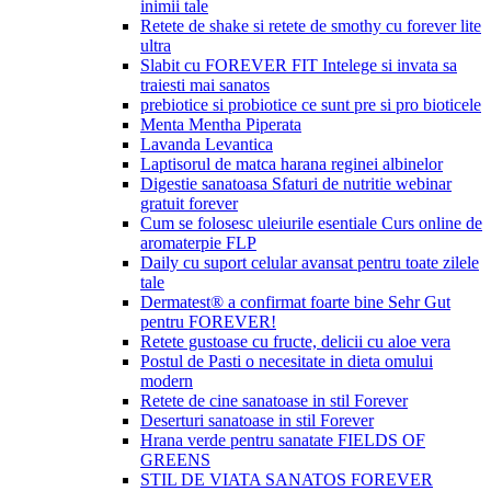
inimii tale
Retete de shake si retete de smothy cu forever lite
ultra
Slabit cu FOREVER FIT Intelege si invata sa
traiesti mai sanatos
prebiotice si probiotice ce sunt pre si pro bioticele
Menta Mentha Piperata
Lavanda Levantica
Laptisorul de matca harana reginei albinelor
Digestie sanatoasa Sfaturi de nutritie webinar
gratuit forever
Cum se folosesc uleiurile esentiale Curs online de
aromaterpie FLP
Daily cu suport celular avansat pentru toate zilele
tale
Dermatest® a confirmat foarte bine Sehr Gut
pentru FOREVER!
Retete gustoase cu fructe, delicii cu aloe vera
Postul de Pasti o necesitate in dieta omului
modern
Retete de cine sanatoase in stil Forever
Deserturi sanatoase in stil Forever
Hrana verde pentru sanatate FIELDS OF
GREENS
STIL DE VIATA SANATOS FOREVER