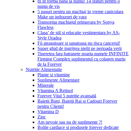
fii in forma pana la nunta! 14 sfaturi pentru o
nunta de vis
5 pasuri pentru un machiaj in vreme caniculara
Make up indraznet de vara
Transorma machiajul primavara by Sonya
Flawless
Clasa’ de stil si educatie vestimentara by AS-
Style Oradea
Fii atragatoare si sanatoasa nu risca cancerul!
Super ghid de ingrijrea pielii pe perioada verii
Tineretea fara batranete poarta numele INFINITE
Firming Complex suplimentul cu colagen marin
de la Forever
Nutritie Alimentatie
Plante si vitamine
Suplimente Alimentare
Minerale
Vitamina A Retinol
Forever Vital 5 nutriţie avansată
Baietii Buni, Baietii Rai si Cadouri Forever
pentru Clienti!
Vitamina D
Zinc
Am nevoie sau nu de suplimente ?!
Bolile cardiace si produsele forever dedicate