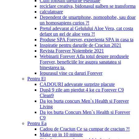
Cum folosim uleiurile esentiale
reciclare creativa, bidonasul galben se transforma
calculatoare
Dependent de smartphone, nomophobe, sau doar
un homosapiens curios ?!
Pretul adevarat al Gelulului Aloe Vera, cat costa
defapt un gel de aloe vera ?!
Produse SPA Forever, experienta SPA in casa ta
Inspiratie pentru darurile de Craciun 2021
Revista Forever Noiembrie 2021
Webinarii Forever Afla totul despre produsele
Forever, beneficiile lor asupra sanatatea si
binestarea ta.
Iepurasul vine cu daruri Forever
Pentru El
CADOURI adevarate surprize placute
După 9 zile am pierdut 4 kg cu Forever C9
Clean9
Da jos burta concurs Men`s Health si Forever
Living
Da jos burta Concurs Men`s Health si Forever
C9
Pentru Ea
Cadou de Craciun Ce sa cumpar de craciun ?!
Make up in 10 minute