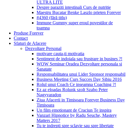
ULTRA LITE
Despre paraziti intestinali Curs de nutritie
Maestru Bucatar Benke Laszlo prieten Forever
#4360 (fără titlu)
Immune Gummy super eroul povestilor de
toamna
Produse Forever
Contact
Sfaturi de Afacere
Dezvoltare Personal
motivare cauta-ti motivatia
Sentiment de indoiala sau frustrare in busines ?!
WOW Seminar Oradea Dezvoltare personala si
Sanatate
Responsabilitatea unui Lider Sponsor responsabil
Business Meeting Curs Succes Day Sibiu 2016
Rolul unui Coach Ce inseamna Coaching ?!
Ez az eloadas Rolunk szolt Szabo Peter
Nagyvaradon
Ziua Afacerii in Timisoara Forever Business Day
Timisoara
Un film emotionant de Craciun Te inspira
Vanzari Hipnotice by Radu Seuche, Mastery
Matters 2017
Tu te indrepti spre sclavie sau spre libertate