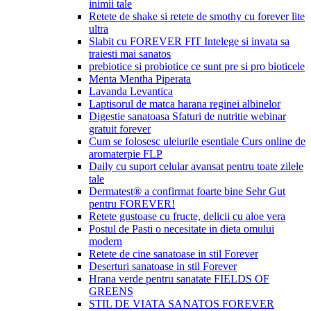
inimii tale
Retete de shake si retete de smothy cu forever lite
ultra
Slabit cu FOREVER FIT Intelege si invata sa
traiesti mai sanatos
prebiotice si probiotice ce sunt pre si pro bioticele
Menta Mentha Piperata
Lavanda Levantica
Laptisorul de matca harana reginei albinelor
Digestie sanatoasa Sfaturi de nutritie webinar
gratuit forever
Cum se folosesc uleiurile esentiale Curs online de
aromaterpie FLP
Daily cu suport celular avansat pentru toate zilele
tale
Dermatest® a confirmat foarte bine Sehr Gut
pentru FOREVER!
Retete gustoase cu fructe, delicii cu aloe vera
Postul de Pasti o necesitate in dieta omului
modern
Retete de cine sanatoase in stil Forever
Deserturi sanatoase in stil Forever
Hrana verde pentru sanatate FIELDS OF
GREENS
STIL DE VIATA SANATOS FOREVER