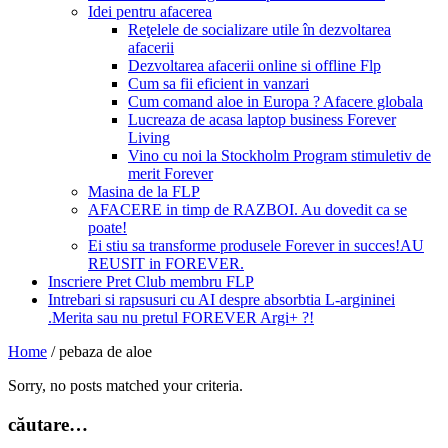
Idei pentru afacerea
Reţelele de socializare utile în dezvoltarea
afacerii
Dezvoltarea afacerii online si offline Flp
Cum sa fii eficient in vanzari
Cum comand aloe in Europa ? Afacere globala
Lucreaza de acasa laptop business Forever
Living
Vino cu noi la Stockholm Program stimuletiv de
merit Forever
Masina de la FLP
AFACERE in timp de RAZBOI. Au dovedit ca se
poate!
Ei stiu sa transforme produsele Forever in succes!AU
REUSIT in FOREVER.
Inscriere Pret Club membru FLP
Intrebari si rapsusuri cu AI despre absorbtia L-argininei
.Merita sau nu pretul FOREVER Argi+ ?!
Home
/
pebaza de aloe
Sorry, no posts matched your criteria.
căutare…