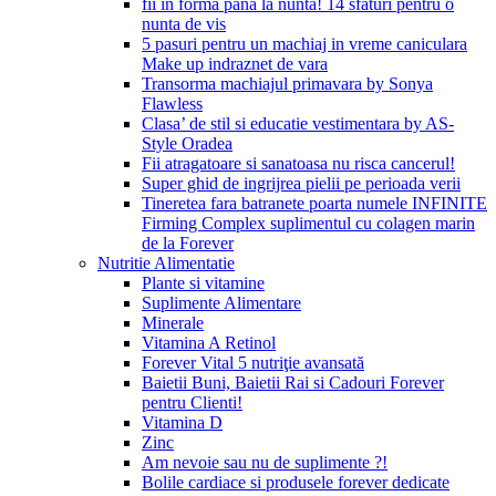
fii in forma pana la nunta! 14 sfaturi pentru o
nunta de vis
5 pasuri pentru un machiaj in vreme caniculara
Make up indraznet de vara
Transorma machiajul primavara by Sonya
Flawless
Clasa’ de stil si educatie vestimentara by AS-
Style Oradea
Fii atragatoare si sanatoasa nu risca cancerul!
Super ghid de ingrijrea pielii pe perioada verii
Tineretea fara batranete poarta numele INFINITE
Firming Complex suplimentul cu colagen marin
de la Forever
Nutritie Alimentatie
Plante si vitamine
Suplimente Alimentare
Minerale
Vitamina A Retinol
Forever Vital 5 nutriţie avansată
Baietii Buni, Baietii Rai si Cadouri Forever
pentru Clienti!
Vitamina D
Zinc
Am nevoie sau nu de suplimente ?!
Bolile cardiace si produsele forever dedicate