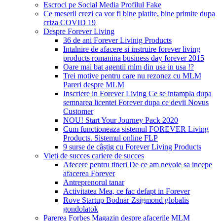
Escroci pe Social Media Profilul Fake
Ce meserii crezi ca vor fi bine platite, bine primite dupa
criza COVID 19
Despre Forever Living
36 de ani Forever Livinig Products
Intalnire de afacere si instruire forever living
products romanina business day forever 2015
Oare mai bat agentii mlm din usa in usa !?
Trei motive pentru care nu rezonez cu MLM
Pareri despre MLM
Inscriere in Forever Living Ce se intampla dupa
semnarea licentei Forever dupa ce devii Novus
Customer
NOU! Start Your Journey Pack 2020
Cum functioneaza sistemul FOREVER Living
Products. Sistemul online FLP
9 surse de câștig cu Forever Living Products
Vieti de succes cariere de succes
Afecere pentru tineri De ce am nevoie sa incepe
afacerea Forever
Antreprenorul tanar
Activitatea Mea, ce fac defapt in Forever
Rove Startup Bodnar Zsigmond globalis
gondolatok
Parerea Forbes Magazin despre afacerile MLM