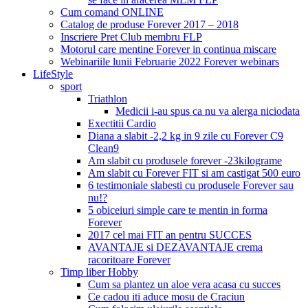
Cum comand ONLINE
Catalog de produse Forever 2017 – 2018
Inscriere Pret Club membru FLP
Motorul care mentine Forever in continua miscare
Webinariile lunii Februarie 2022 Forever webinars
LifeStyle
sport
Triathlon
Medicii i-au spus ca nu va alerga niciodata
Exectitii Cardio
Diana a slabit -2,2 kg in 9 zile cu Forever C9
Clean9
Am slabit cu produsele forever -23kilograme
Am slabit cu Forever FIT si am castigat 500 euro
6 testimoniale slabesti cu produsele Forever sau
nu!?
5 obiceiuri simple care te mentin in forma
Forever
2017 cel mai FIT an pentru SUCCES
AVANTAJE si DEZAVANTAJE crema
racoritoare Forever
Timp liber Hobby
Cum sa plantez un aloe vera acasa cu succes
Ce cadou iti aduce mosu de Craciun