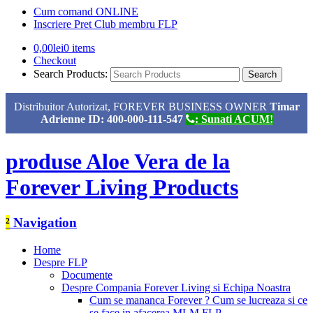
Cum comand ONLINE
Inscriere Pret Club membru FLP
0,00
lei
0 items
Checkout
Search Products:
Distribuitor Autorizat, FOREVER BUSINESS OWNER
Timar
Adrienne ID: 400-000-111-547
: Sunati ACUM!
produse Aloe Vera de la
Forever Living Products
²
Navigation
Home
Despre FLP
Documente
Despre Compania Forever Living si Echipa Noastra
Cum se mananca Forever ? Cum se lucreaza si ce
se face in afacerea MLM FLP