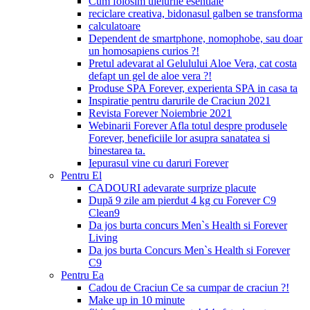
Cum folosim uleiurile esentiale
reciclare creativa, bidonasul galben se transforma
calculatoare
Dependent de smartphone, nomophobe, sau doar
un homosapiens curios ?!
Pretul adevarat al Gelulului Aloe Vera, cat costa
defapt un gel de aloe vera ?!
Produse SPA Forever, experienta SPA in casa ta
Inspiratie pentru darurile de Craciun 2021
Revista Forever Noiembrie 2021
Webinarii Forever Afla totul despre produsele
Forever, beneficiile lor asupra sanatatea si
binestarea ta.
Iepurasul vine cu daruri Forever
Pentru El
CADOURI adevarate surprize placute
După 9 zile am pierdut 4 kg cu Forever C9
Clean9
Da jos burta concurs Men`s Health si Forever
Living
Da jos burta Concurs Men`s Health si Forever
C9
Pentru Ea
Cadou de Craciun Ce sa cumpar de craciun ?!
Make up in 10 minute