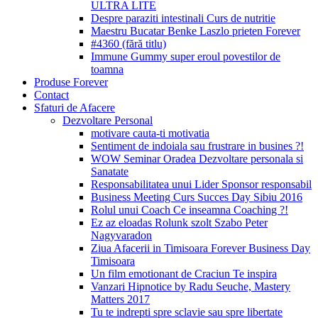
ULTRA LITE
Despre paraziti intestinali Curs de nutritie
Maestru Bucatar Benke Laszlo prieten Forever
#4360 (fără titlu)
Immune Gummy super eroul povestilor de
toamna
Produse Forever
Contact
Sfaturi de Afacere
Dezvoltare Personal
motivare cauta-ti motivatia
Sentiment de indoiala sau frustrare in busines ?!
WOW Seminar Oradea Dezvoltare personala si
Sanatate
Responsabilitatea unui Lider Sponsor responsabil
Business Meeting Curs Succes Day Sibiu 2016
Rolul unui Coach Ce inseamna Coaching ?!
Ez az eloadas Rolunk szolt Szabo Peter
Nagyvaradon
Ziua Afacerii in Timisoara Forever Business Day
Timisoara
Un film emotionant de Craciun Te inspira
Vanzari Hipnotice by Radu Seuche, Mastery
Matters 2017
Tu te indrepti spre sclavie sau spre libertate