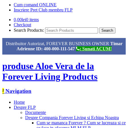
Cum comand ONLINE
Inscriere Pret Club membru FLP
0,00
lei
0 items
Checkout
Search Products:
Distribuitor Autorizat, FOREVER BUSINESS OWNER
Timar
Adrienne ID: 400-000-111-547
: Sunati ACUM!
produse Aloe Vera de la
Forever Living Products
²
Navigation
Home
Despre FLP
Documente
Despre Compania Forever Living si Echipa Noastra
Cum se mananca Forever ? Cum se lucreaza si ce
se face in afacerea MLM FLP