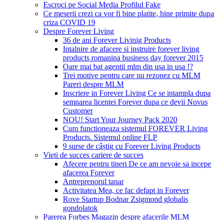
Escroci pe Social Media Profilul Fake
Ce meserii crezi ca vor fi bine platite, bine primite dupa
criza COVID 19
Despre Forever Living
36 de ani Forever Livinig Products
Intalnire de afacere si instruire forever living
products romanina business day forever 2015
Oare mai bat agentii mlm din usa in usa !?
Trei motive pentru care nu rezonez cu MLM
Pareri despre MLM
Inscriere in Forever Living Ce se intampla dupa
semnarea licentei Forever dupa ce devii Novus
Customer
NOU! Start Your Journey Pack 2020
Cum functioneaza sistemul FOREVER Living
Products. Sistemul online FLP
9 surse de câștig cu Forever Living Products
Vieti de succes cariere de succes
Afecere pentru tineri De ce am nevoie sa incepe
afacerea Forever
Antreprenorul tanar
Activitatea Mea, ce fac defapt in Forever
Rove Startup Bodnar Zsigmond globalis
gondolatok
Parerea Forbes Magazin despre afacerile MLM