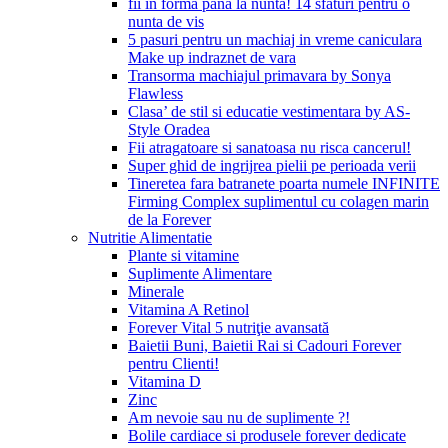
fii in forma pana la nunta! 14 sfaturi pentru o
nunta de vis
5 pasuri pentru un machiaj in vreme caniculara
Make up indraznet de vara
Transorma machiajul primavara by Sonya
Flawless
Clasa’ de stil si educatie vestimentara by AS-
Style Oradea
Fii atragatoare si sanatoasa nu risca cancerul!
Super ghid de ingrijrea pielii pe perioada verii
Tineretea fara batranete poarta numele INFINITE
Firming Complex suplimentul cu colagen marin
de la Forever
Nutritie Alimentatie
Plante si vitamine
Suplimente Alimentare
Minerale
Vitamina A Retinol
Forever Vital 5 nutriţie avansată
Baietii Buni, Baietii Rai si Cadouri Forever
pentru Clienti!
Vitamina D
Zinc
Am nevoie sau nu de suplimente ?!
Bolile cardiace si produsele forever dedicate