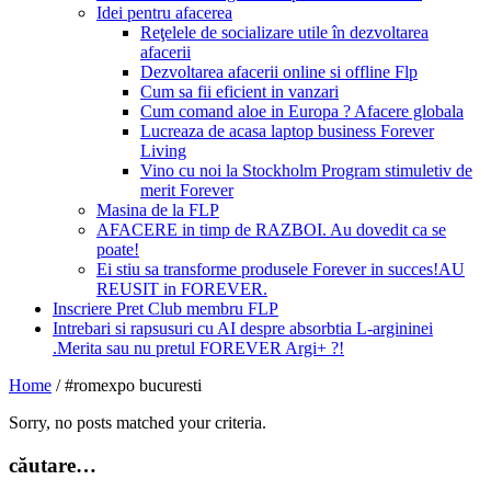
Idei pentru afacerea
Reţelele de socializare utile în dezvoltarea
afacerii
Dezvoltarea afacerii online si offline Flp
Cum sa fii eficient in vanzari
Cum comand aloe in Europa ? Afacere globala
Lucreaza de acasa laptop business Forever
Living
Vino cu noi la Stockholm Program stimuletiv de
merit Forever
Masina de la FLP
AFACERE in timp de RAZBOI. Au dovedit ca se
poate!
Ei stiu sa transforme produsele Forever in succes!AU
REUSIT in FOREVER.
Inscriere Pret Club membru FLP
Intrebari si rapsusuri cu AI despre absorbtia L-argininei
.Merita sau nu pretul FOREVER Argi+ ?!
Home
/
#romexpo bucuresti
Sorry, no posts matched your criteria.
căutare…