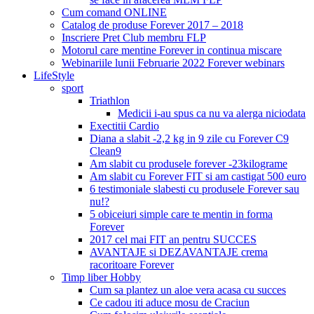
Cum comand ONLINE
Catalog de produse Forever 2017 – 2018
Inscriere Pret Club membru FLP
Motorul care mentine Forever in continua miscare
Webinariile lunii Februarie 2022 Forever webinars
LifeStyle
sport
Triathlon
Medicii i-au spus ca nu va alerga niciodata
Exectitii Cardio
Diana a slabit -2,2 kg in 9 zile cu Forever C9
Clean9
Am slabit cu produsele forever -23kilograme
Am slabit cu Forever FIT si am castigat 500 euro
6 testimoniale slabesti cu produsele Forever sau
nu!?
5 obiceiuri simple care te mentin in forma
Forever
2017 cel mai FIT an pentru SUCCES
AVANTAJE si DEZAVANTAJE crema
racoritoare Forever
Timp liber Hobby
Cum sa plantez un aloe vera acasa cu succes
Ce cadou iti aduce mosu de Craciun