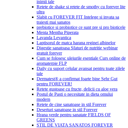
inimii tale
Retete de shake si retete de smothy cu forever lite
ultra
Slabit cu FOREVER FIT Intelege si invata sa
traiesti mai sanatos
prebiotice si probiotice ce sunt pre si pro bioticele
Menta Mentha Piperata
Lavanda Levantica
Laptisorul de matca harana reginei albinelor
Digestie sanatoasa Sfaturi de nutritie webinar
gratuit forever
Cum se folosesc uleiurile esentiale Curs online de
aromaterpie FLP
Daily cu suport celular avansat pentru toate zilele
tale
Dermatest® a confirmat foarte bine Sehr Gut
pentru FOREVER!
Retete gustoase cu fructe, delicii cu aloe vera
Postul de Pasti o necesitate in dieta omului
modern
Retete de cine sanatoase in stil Forever
Deserturi sanatoase in stil Forever
Hrana verde pentru sanatate FIELDS OF
GREENS
STIL DE VIATA SANATOS FOREVER