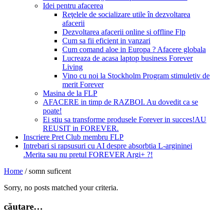
Idei pentru afacerea
Reţelele de socializare utile în dezvoltarea
afacerii
Dezvoltarea afacerii online si offline Flp
Cum sa fii eficient in vanzari
Cum comand aloe in Europa ? Afacere globala
Lucreaza de acasa laptop business Forever
Living
Vino cu noi la Stockholm Program stimuletiv de
merit Forever
Masina de la FLP
AFACERE in timp de RAZBOI. Au dovedit ca se
poate!
Ei stiu sa transforme produsele Forever in succes!AU
REUSIT in FOREVER.
Inscriere Pret Club membru FLP
Intrebari si rapsusuri cu AI despre absorbtia L-argininei
.Merita sau nu pretul FOREVER Argi+ ?!
Home
/
somn suficent
Sorry, no posts matched your criteria.
căutare…