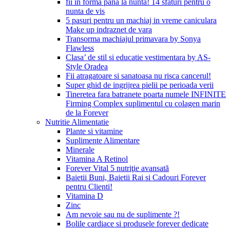
fii in forma pana la nunta! 14 sfaturi pentru o
nunta de vis
5 pasuri pentru un machiaj in vreme caniculara
Make up indraznet de vara
Transorma machiajul primavara by Sonya
Flawless
Clasa’ de stil si educatie vestimentara by AS-
Style Oradea
Fii atragatoare si sanatoasa nu risca cancerul!
Super ghid de ingrijrea pielii pe perioada verii
Tineretea fara batranete poarta numele INFINITE
Firming Complex suplimentul cu colagen marin
de la Forever
Nutritie Alimentatie
Plante si vitamine
Suplimente Alimentare
Minerale
Vitamina A Retinol
Forever Vital 5 nutriţie avansată
Baietii Buni, Baietii Rai si Cadouri Forever
pentru Clienti!
Vitamina D
Zinc
Am nevoie sau nu de suplimente ?!
Bolile cardiace si produsele forever dedicate