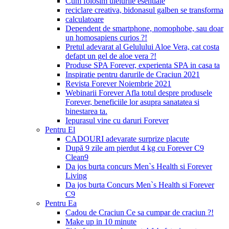
Cum folosim uleiurile esentiale
reciclare creativa, bidonasul galben se transforma
calculatoare
Dependent de smartphone, nomophobe, sau doar
un homosapiens curios ?!
Pretul adevarat al Gelulului Aloe Vera, cat costa
defapt un gel de aloe vera ?!
Produse SPA Forever, experienta SPA in casa ta
Inspiratie pentru darurile de Craciun 2021
Revista Forever Noiembrie 2021
Webinarii Forever Afla totul despre produsele
Forever, beneficiile lor asupra sanatatea si
binestarea ta.
Iepurasul vine cu daruri Forever
Pentru El
CADOURI adevarate surprize placute
După 9 zile am pierdut 4 kg cu Forever C9
Clean9
Da jos burta concurs Men`s Health si Forever
Living
Da jos burta Concurs Men`s Health si Forever
C9
Pentru Ea
Cadou de Craciun Ce sa cumpar de craciun ?!
Make up in 10 minute