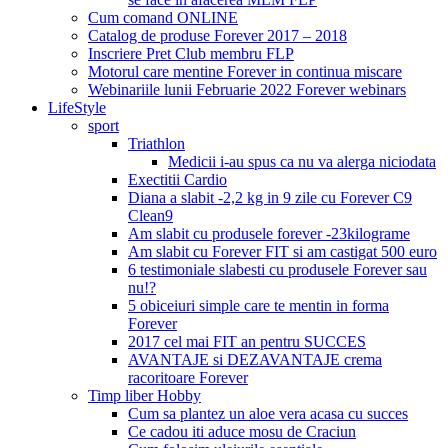
Cum comand ONLINE
Catalog de produse Forever 2017 – 2018
Inscriere Pret Club membru FLP
Motorul care mentine Forever in continua miscare
Webinariile lunii Februarie 2022 Forever webinars
LifeStyle
sport
Triathlon
Medicii i-au spus ca nu va alerga niciodata
Exectitii Cardio
Diana a slabit -2,2 kg in 9 zile cu Forever C9
Clean9
Am slabit cu produsele forever -23kilograme
Am slabit cu Forever FIT si am castigat 500 euro
6 testimoniale slabesti cu produsele Forever sau
nu!?
5 obiceiuri simple care te mentin in forma
Forever
2017 cel mai FIT an pentru SUCCES
AVANTAJE si DEZAVANTAJE crema
racoritoare Forever
Timp liber Hobby
Cum sa plantez un aloe vera acasa cu succes
Ce cadou iti aduce mosu de Craciun