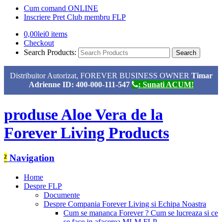
Cum comand ONLINE
Inscriere Pret Club membru FLP
0,00
lei
0 items
Checkout
Search Products:
Distribuitor Autorizat, FOREVER BUSINESS OWNER
Timar
Adrienne ID: 400-000-111-547
: Sunati ACUM!
produse Aloe Vera de la
Forever Living Products
²
Navigation
Home
Despre FLP
Documente
Despre Compania Forever Living si Echipa Noastra
Cum se mananca Forever ? Cum se lucreaza si ce
se face in afacerea MLM FLP