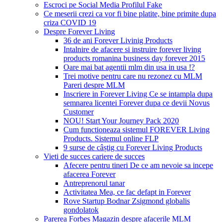
Escroci pe Social Media Profilul Fake
Ce meserii crezi ca vor fi bine platite, bine primite dupa
criza COVID 19
Despre Forever Living
36 de ani Forever Livinig Products
Intalnire de afacere si instruire forever living
products romanina business day forever 2015
Oare mai bat agentii mlm din usa in usa !?
Trei motive pentru care nu rezonez cu MLM
Pareri despre MLM
Inscriere in Forever Living Ce se intampla dupa
semnarea licentei Forever dupa ce devii Novus
Customer
NOU! Start Your Journey Pack 2020
Cum functioneaza sistemul FOREVER Living
Products. Sistemul online FLP
9 surse de câștig cu Forever Living Products
Vieti de succes cariere de succes
Afecere pentru tineri De ce am nevoie sa incepe
afacerea Forever
Antreprenorul tanar
Activitatea Mea, ce fac defapt in Forever
Rove Startup Bodnar Zsigmond globalis
gondolatok
Parerea Forbes Magazin despre afacerile MLM