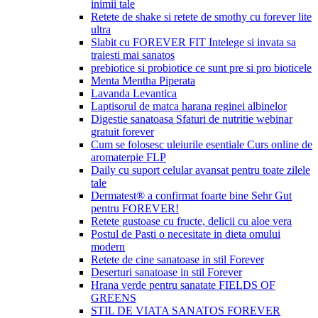
inimii tale
Retete de shake si retete de smothy cu forever lite
ultra
Slabit cu FOREVER FIT Intelege si invata sa
traiesti mai sanatos
prebiotice si probiotice ce sunt pre si pro bioticele
Menta Mentha Piperata
Lavanda Levantica
Laptisorul de matca harana reginei albinelor
Digestie sanatoasa Sfaturi de nutritie webinar
gratuit forever
Cum se folosesc uleiurile esentiale Curs online de
aromaterpie FLP
Daily cu suport celular avansat pentru toate zilele
tale
Dermatest® a confirmat foarte bine Sehr Gut
pentru FOREVER!
Retete gustoase cu fructe, delicii cu aloe vera
Postul de Pasti o necesitate in dieta omului
modern
Retete de cine sanatoase in stil Forever
Deserturi sanatoase in stil Forever
Hrana verde pentru sanatate FIELDS OF
GREENS
STIL DE VIATA SANATOS FOREVER