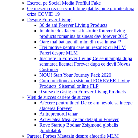
Escroci pe Social Media Profilul Fake
Ce meserii crezi ca vor fi bine platite, bine primite dupa
criza COVID 19
Despre Forever Living
36 de ani Forever Livinig Products
Intalnire de afacere si instruire forever living
products romanina business day forever 2015
Oare mai bat agentii mlm din usa in usa !?
Trei motive pentru care nu rezonez cu MLM
Pareri despre MLM
Inscriere in Forever Living Ce se intampla dupa
semnarea licentei Forever dupa ce devii Novus
Customer
NOU! Start Your Journey Pack 2020
Cum functioneaza sistemul FOREVER Living
Products. Sistemul online FLP
9 surse de câștig cu Forever Living Products
Vieti de succes cariere de succes
Afecere pentru tineri De ce am nevoie sa incepe
afacerea Forever
Antreprenorul tanar
Activitatea Mea, ce fac defapt in Forever
Rove Startup Bodnar Zsigmond globalis
gondolatok
Parerea Forbes Magazin despre afacerile MLM