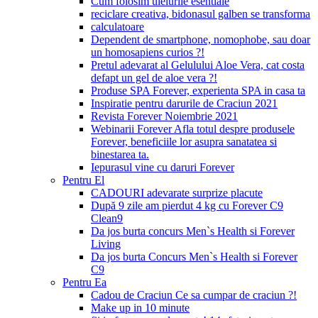
Cum folosim uleiurile esentiale
reciclare creativa, bidonasul galben se transforma
calculatoare
Dependent de smartphone, nomophobe, sau doar
un homosapiens curios ?!
Pretul adevarat al Gelulului Aloe Vera, cat costa
defapt un gel de aloe vera ?!
Produse SPA Forever, experienta SPA in casa ta
Inspiratie pentru darurile de Craciun 2021
Revista Forever Noiembrie 2021
Webinarii Forever Afla totul despre produsele
Forever, beneficiile lor asupra sanatatea si
binestarea ta.
Iepurasul vine cu daruri Forever
Pentru El
CADOURI adevarate surprize placute
După 9 zile am pierdut 4 kg cu Forever C9
Clean9
Da jos burta concurs Men`s Health si Forever
Living
Da jos burta Concurs Men`s Health si Forever
C9
Pentru Ea
Cadou de Craciun Ce sa cumpar de craciun ?!
Make up in 10 minute