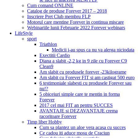
Cum comand ONLINE
Catalog de produse Forever 2017 – 2018
Inscriere Pret Club membru FLP
Motorul care mentine Forever in continua miscare
Webinariile lunii Februarie 2022 Forever webinars
LifeStyle
sport
Triathlon
Medicii i-au spus ca nu va alerga niciodata
Exectitii Cardio
Diana a slabit -2,2 kg in 9 zile cu Forever C9
Clean9
Am slabit cu produsele forever -23kilograme
Am slabit cu Forever FIT si am castigat 500 euro
6 testimoniale slabesti cu produsele Forever sau
nu!?
5 obiceiuri simple care te mentin in forma
Forever
2017 cel mai FIT an pentru SUCCES
AVANTAJE si DEZAVANTAJE crema
racoritoare Forever
Timp liber Hobby
Cum sa plantez un aloe vera acasa cu succes
Ce cadou iti aduce mosu de Craciun