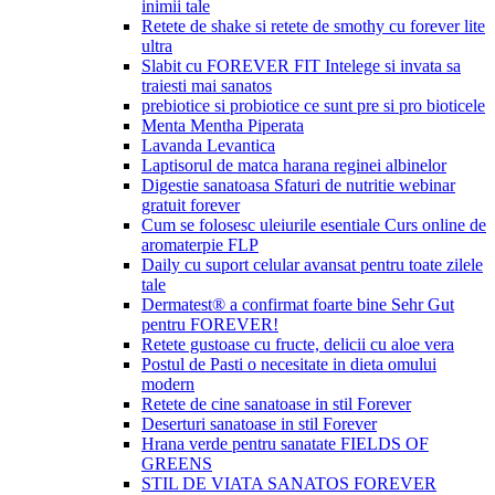
inimii tale
Retete de shake si retete de smothy cu forever lite
ultra
Slabit cu FOREVER FIT Intelege si invata sa
traiesti mai sanatos
prebiotice si probiotice ce sunt pre si pro bioticele
Menta Mentha Piperata
Lavanda Levantica
Laptisorul de matca harana reginei albinelor
Digestie sanatoasa Sfaturi de nutritie webinar
gratuit forever
Cum se folosesc uleiurile esentiale Curs online de
aromaterpie FLP
Daily cu suport celular avansat pentru toate zilele
tale
Dermatest® a confirmat foarte bine Sehr Gut
pentru FOREVER!
Retete gustoase cu fructe, delicii cu aloe vera
Postul de Pasti o necesitate in dieta omului
modern
Retete de cine sanatoase in stil Forever
Deserturi sanatoase in stil Forever
Hrana verde pentru sanatate FIELDS OF
GREENS
STIL DE VIATA SANATOS FOREVER