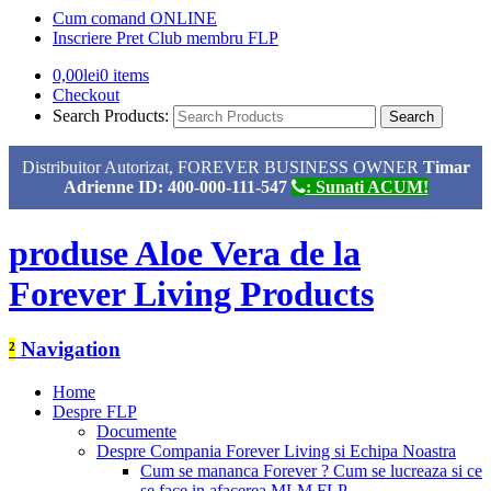
Cum comand ONLINE
Inscriere Pret Club membru FLP
0,00
lei
0 items
Checkout
Search Products:
Distribuitor Autorizat, FOREVER BUSINESS OWNER
Timar
Adrienne ID: 400-000-111-547
: Sunati ACUM!
produse Aloe Vera de la
Forever Living Products
²
Navigation
Home
Despre FLP
Documente
Despre Compania Forever Living si Echipa Noastra
Cum se mananca Forever ? Cum se lucreaza si ce
se face in afacerea MLM FLP