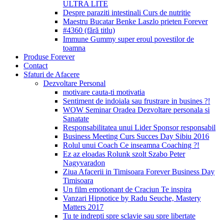
ULTRA LITE
Despre paraziti intestinali Curs de nutritie
Maestru Bucatar Benke Laszlo prieten Forever
#4360 (fără titlu)
Immune Gummy super eroul povestilor de
toamna
Produse Forever
Contact
Sfaturi de Afacere
Dezvoltare Personal
motivare cauta-ti motivatia
Sentiment de indoiala sau frustrare in busines ?!
WOW Seminar Oradea Dezvoltare personala si
Sanatate
Responsabilitatea unui Lider Sponsor responsabil
Business Meeting Curs Succes Day Sibiu 2016
Rolul unui Coach Ce inseamna Coaching ?!
Ez az eloadas Rolunk szolt Szabo Peter
Nagyvaradon
Ziua Afacerii in Timisoara Forever Business Day
Timisoara
Un film emotionant de Craciun Te inspira
Vanzari Hipnotice by Radu Seuche, Mastery
Matters 2017
Tu te indrepti spre sclavie sau spre libertate