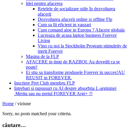
Idei pentru afacerea
Reţelele de socializare utile în dezvoltarea
afacerii
Dezvoltarea afacerii online si offline Flp
Cum sa fii eficient in vanzari
Cum comand aloe in Europa ? Afacere globala
Lucreaza de acasa laptop business Forever
Living
Vino cu noi la Stockholm Program stimuletiv de
merit Forever
Masina de la FLP
AFACERE in timp de RAZBOI. Au dovedit ca se
poate!
Ei stiu sa transforme produsele Forever in succes!AU
REUSIT in FOREVER.
Inscriere Pret Club membru FLP
Intrebari si rapsusuri cu AI despre absorbtia L-argininei
.Merita sau nu pretul FOREVER Argi+ ?!
Home
/
viziune
Sorry, no posts matched your criteria.
căutare…