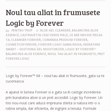
Noul tau aliat in frumusete
Logic by Forever
PENTRU TRUP
ALOE GEL CLEANSER
,
BALANCING ALOE
ESSENCE
,
CASTRAVETISI CEAI VERDE PIELE
,
CE ARE NEVOIE PIELEA
TA
,
CLEANSER FOREVER
,
COMANDA PRODUSE FOREVER
,
COSMETICEFOREVER
,
FOREVER LOGIC GAMA NOUA
,
HIDRATARE
SMART – SOOTHING GEL MOISTURIZER
,
LOGIC BY FOREVER™
BALANCING ALOE ESSENCE
,
NOUL TAU ALIAT IN FRUMUSETE
,
PRET
FOREVER LOGIC
Logic by Forever™ Kit – noul tau aliat in frumusete, gata sa te
cucereasca
A aparut in lumea Forever si e gata sa iti castige increderea
prin bunatatea aloei si un pret accesibil: Logic by Forever. Un
trio nou-nout care aduce impreuna stiinta si natura intr-o o
rutina simpla, dar eficienta, de ingrijire a tenului. Formule