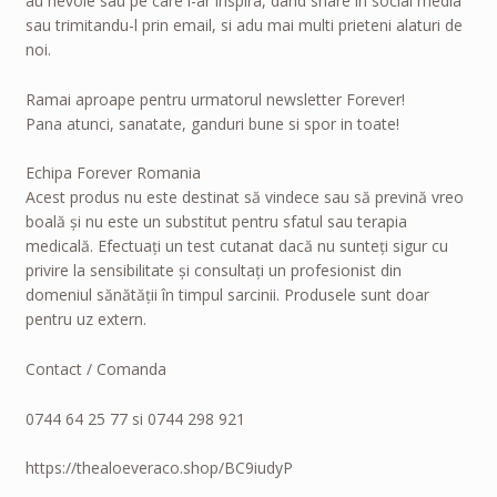
au nevoie sau pe care i-ar inspira, dand share in social media
sau trimitandu-l prin email, si adu mai multi prieteni alaturi de
noi.
Ramai aproape pentru urmatorul newsletter Forever!
Pana atunci, sanatate, ganduri bune si spor in toate!
Echipa Forever Romania
Acest produs nu este destinat să vindece sau să prevină vreo
boală și nu este un substitut pentru sfatul sau terapia
medicală. Efectuați un test cutanat dacă nu sunteți sigur cu
privire la sensibilitate și consultați un profesionist din
domeniul sănătății în timpul sarcinii. Produsele sunt doar
pentru uz extern.
Contact / Comanda
0744 64 25 77 si 0744 298 921
https://thealoeveraco.shop/BC9iudyP