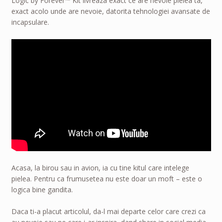
Logic by Forever™ Kit livreaza exact ce are nevoie pielea ta,
exact acolo unde are nevoie, datorita tehnologiei avansate de
incapsulare.
Acasa, la birou sau in avion, ia cu tine kitul care intelege
pielea. Pentru ca frumusetea nu este doar un moft – este o
logica bine gandita.
Daca ti-a placut articolul, da-l mai departe celor care crezi ca