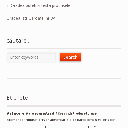
in Oradea puteti si testa produsele
Oradea, str Garoafei nr 3A
căutare…
Etichete
#afacere
#aloeveraArad
#CoamndaProduseForever
#comandaProduseForever
alimentatie
aloe barbadensis miller
aloe