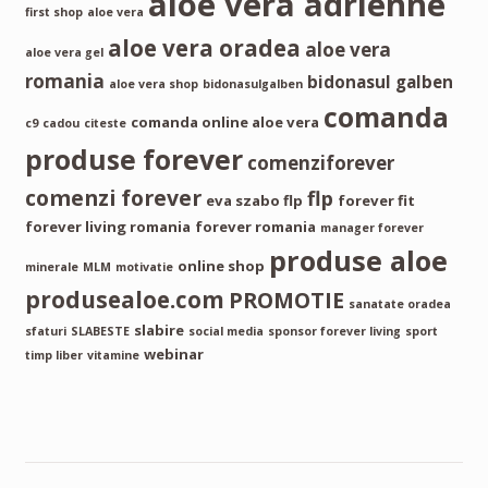
aloe vera adrienne
first shop
aloe vera
aloe vera oradea
aloe vera
aloe vera gel
romania
bidonasul galben
aloe vera shop
bidonasulgalben
comanda
comanda online aloe vera
c9
cadou
citeste
produse forever
comenziforever
comenzi forever
flp
eva szabo flp
forever fit
forever living romania
forever romania
manager forever
produse aloe
online shop
minerale
MLM
motivatie
produsealoe.com
PROMOTIE
sanatate oradea
slabire
sfaturi
SLABESTE
social media
sponsor forever living
sport
webinar
timp liber
vitamine