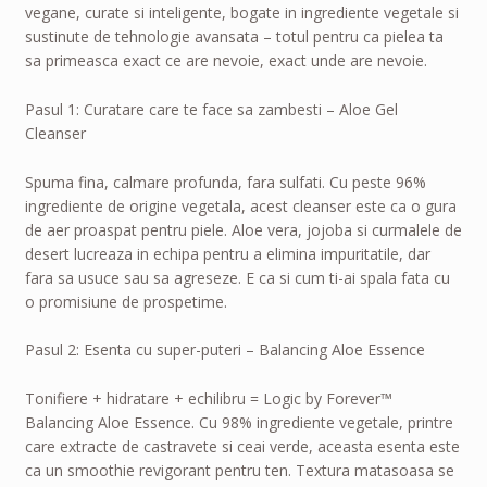
vegane, curate si inteligente, bogate in ingrediente vegetale si
sustinute de tehnologie avansata – totul pentru ca pielea ta
sa primeasca exact ce are nevoie, exact unde are nevoie.
Pasul 1: Curatare care te face sa zambesti – Aloe Gel
Cleanser
Spuma fina, calmare profunda, fara sulfati. Cu peste 96%
ingrediente de origine vegetala, acest cleanser este ca o gura
de aer proaspat pentru piele. Aloe vera, jojoba si curmalele de
desert lucreaza in echipa pentru a elimina impuritatile, dar
fara sa usuce sau sa agreseze. E ca si cum ti-ai spala fata cu
o promisiune de prospetime.
Pasul 2: Esenta cu super-puteri – Balancing Aloe Essence
Tonifiere + hidratare + echilibru = Logic by Forever™
Balancing Aloe Essence. Cu 98% ingrediente vegetale, printre
care extracte de castravete si ceai verde, aceasta esenta este
ca un smoothie revigorant pentru ten. Textura matasoasa se